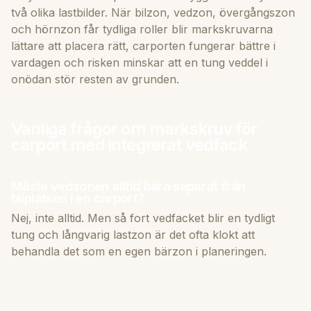
två olika lastbilder. När bilzon, vedzon, övergångszon
och hörnzon får tydliga roller blir markskruvarna
lättare att placera rätt, carporten fungerar bättre i
vardagen och risken minskar att en tung veddel i
onödan stör resten av grunden.
Vanliga frågor om markskruv för
carport med integrerat vedfack
Måste vedzonen alltid bära separat från
bilplatsen i en carport?
Nej, inte alltid. Men så fort vedfacket blir en tydligt
tung och långvarig lastzon är det ofta klokt att
behandla det som en egen bärzon i planeringen.