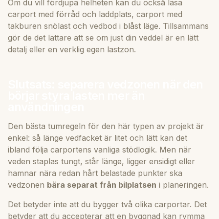
Om du vill fördjupa helheten kan du också läsa
carport med förråd och laddplats
,
carport med
takburen snölast
och
vedbod i blåst läge
. Tillsammans
gör de det lättare att se om just din veddel är en lätt
detalj eller en verklig egen lastzon.
Slutsats: separera vedzonen när den
börjar styra lasten mer än
användningen
Den bästa tumregeln för den här typen av projekt är
enkel: så länge vedfacket är litet och lätt kan det
ibland följa carportens vanliga stödlogik. Men när
veden staplas tungt, står länge, ligger ensidigt eller
hamnar nära redan hårt belastade punkter ska
vedzonen
bära separat från bilplatsen
i planeringen.
Det betyder inte att du bygger två olika carportar. Det
betyder att du accepterar att en byggnad kan rymma