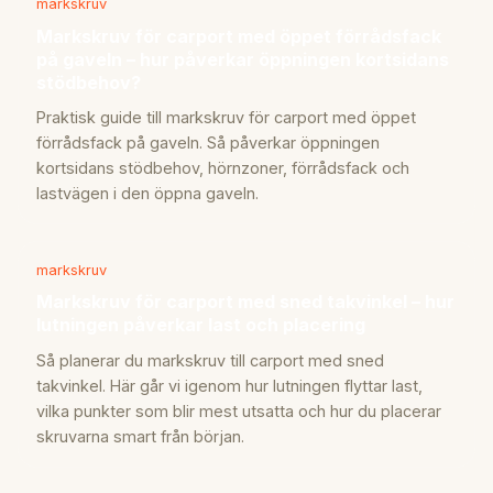
markskruv
Markskruv för carport med öppet förrådsfack
på gaveln – hur påverkar öppningen kortsidans
stödbehov?
Praktisk guide till markskruv för carport med öppet
förrådsfack på gaveln. Så påverkar öppningen
kortsidans stödbehov, hörnzoner, förrådsfack och
lastvägen i den öppna gaveln.
markskruv
Markskruv för carport med sned takvinkel – hur
lutningen påverkar last och placering
Så planerar du markskruv till carport med sned
takvinkel. Här går vi igenom hur lutningen flyttar last,
vilka punkter som blir mest utsatta och hur du placerar
skruvarna smart från början.