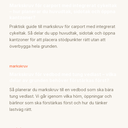
Markskruv för carport med integrerat cykeltak
– hur planerar du huvudtak, sidotak och öppna
kantzoner?
Praktisk guide till markskruv för carport med integrerat
cykeltak. Så delar du upp huvudtak, sidotak och öppna
kantzoner för att placera stödpunkter rätt utan att
överbygga hela grunden.
markskruv
Markskruv för vedbod med tung vedlast – vilka
delar av grunden behöver förstärkas först?
Så planerar du markskruv till en vedbod som ska bära
tung vedlast. Vi går igenom vilka hörn, öppningar och
bärlinor som ska förstärkas först och hur du tänker
lastväg rätt.