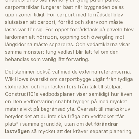
carportartiklar fungerar bäst när byggnaden delas
upp i zoner tidigt. För
carport med förrådsdel
blev
slutsatsen att carport, förråd och skarvzon måste
läsas var för sig. För
öppet förrådsfack på gaveln
blev
lärdomen att hörnzon, öppning och övergång mot
långsidorna måste separeras. Och vedartiklarna visar
samma mönster: tung vedlast blir lätt fel om den
behandlas som vanlig lätt förvaring.
Det stämmer också väl med de externa referenserna.
WikiHows översikt om carportbygge utgår från tydliga
stolprader och hur lasten förs från tak till stolpar.
Construct101s vedbodsplaner visar samtidigt hur även
en liten vedförvaring snabbt bygger på med mycket
materialvikt på begränsad yta. Översatt till markskruv
betyder det att du inte ska fråga om vedfacket “får
plats” i samma grundidé, utan om det
förändrar
lastvägen
så mycket att det kräver separat planering.