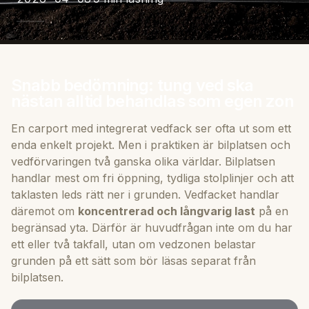
Snabb bedömning: tung ved ska
nästan alltid behandlas som egen zon
En carport med integrerat vedfack ser ofta ut som ett
enda enkelt projekt. Men i praktiken är bilplatsen och
vedförvaringen två ganska olika världar. Bilplatsen
handlar mest om fri öppning, tydliga stolplinjer och att
taklasten leds rätt ner i grunden. Vedfacket handlar
däremot om
koncentrerad och långvarig last
på en
begränsad yta. Därför är huvudfrågan inte om du har
ett eller två takfall, utan om vedzonen belastar
grunden på ett sätt som bör läsas separat från
bilplatsen.