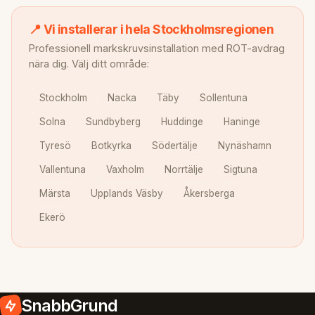
📍 Vi installerar i hela Stockholmsregionen
Professionell markskruvsinstallation med ROT-avdrag
nära dig. Välj ditt område:
Stockholm
Nacka
Täby
Sollentuna
Solna
Sundbyberg
Huddinge
Haninge
Tyresö
Botkyrka
Södertälje
Nynäshamn
Vallentuna
Vaxholm
Norrtälje
Sigtuna
Märsta
Upplands Väsby
Åkersberga
Ekerö
SnabbGrund