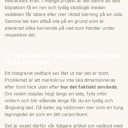
vedfackets krav. I många projekt är det bättre att låta
bilplatsen få en ren och tydlig stödlogik medan
veddelen får tätare eller mer riktad bärning på sin sida.
Samma tak kan alltså vila på en grund som är
planerad olika beroende på vad som händer under
respektive del.
2. Vedzonen är ofta tyngre än den ser
ut på ritningen
Ett integrerat vedfack ser litet ut när det är tomt.
Problemet är att markskruv inte ska dimensioneras
efter tomt fack utan efter
hur det faktiskt används
.
Om veden staplas högt längs en sida, fylls inför
vintern och blir stående länge får du en tydlig och
långvarig last. Då beter sig vedzonen mer som en tung
lagringsdel än som en lätt carportkant.
Det är exakt därför vår tidigare artikel om
vedbod med