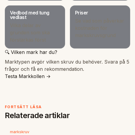
Vedbod med tung
Priser
vedlast
Se vad som påverkar
Vilka delar av
kostnaden för
grunden som ska
markskruvsgrund
förstärkas först
🔍 Vilken mark har du?
Marktypen avgör vilken skruv du behöver. Svara på 5
frågor och få en rekommendation.
Testa Markkollen →
FORTSÄTT LÄSA
Relaterade artiklar
markskruv