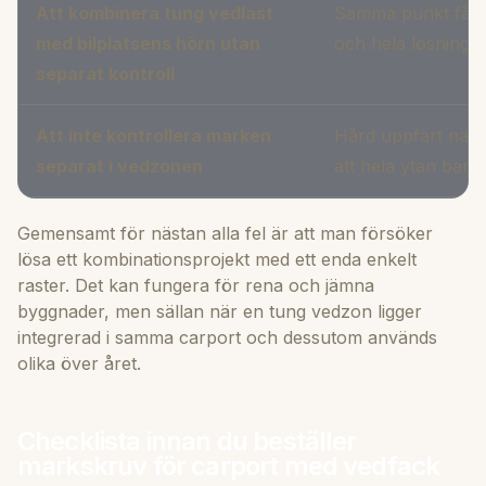
Att kombinera tung vedlast
Samma punkt får fl
med bilplatsens hörn utan
och hela lösningen 
separat kontroll
Att inte kontrollera marken
Hård uppfart nära 
separat i vedzonen
att hela ytan bär l
Gemensamt för nästan alla fel är att man försöker
lösa ett kombinationsprojekt med ett enda enkelt
raster. Det kan fungera för rena och jämna
byggnader, men sällan när en tung vedzon ligger
integrerad i samma carport och dessutom används
olika över året.
Checklista innan du beställer
markskruv för carport med vedfack