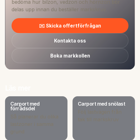
bedöma hur bilzon, vedzon och hörnzon bör
delas upp innan du beställer markskruv.
✉️ Skicka offertförfrågan
Kontakta oss
Boka markkollen
Läs mer
Carport med
Carport med snölast
förrådsdel
Följ lastvägen från
Så planerar du olika
tak till markskruv
lastzoner i samma
grund