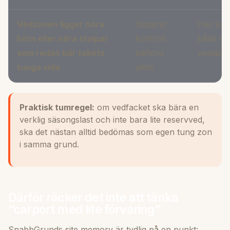
Vedzonen ligger nära
Separat
Här kan
hörn eller nära stolpar
kontroll
både hör
som redan bär takets
behövs
vedlast 
tunga sida
alltid
Praktisk tumregel:
om vedfacket ska bära en
verklig säsongslast och inte bara lite reservved,
ska det nästan alltid bedömas som egen tung zon
i samma grund.
Därför räcker det inte att tänka
“carport med lite förvaring”
SnabbGrunds site memory är tydlig på en punkt: