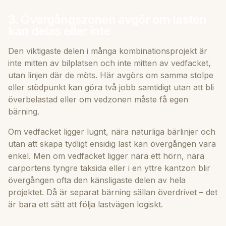
3. Övergångszonen avgör om lasten
kan delas eller inte
Den viktigaste delen i många kombinationsprojekt är
inte mitten av bilplatsen och inte mitten av vedfacket,
utan linjen där de möts. Här avgörs om samma stolpe
eller stödpunkt kan göra två jobb samtidigt utan att bli
överbelastad eller om vedzonen måste få egen
bärning.
Om vedfacket ligger lugnt, nära naturliga bärlinjer och
utan att skapa tydligt ensidig last kan övergången vara
enkel. Men om vedfacket ligger nära ett hörn, nära
carportens tyngre taksida eller i en yttre kantzon blir
övergången ofta den känsligaste delen av hela
projektet. Då är separat bärning sällan överdrivet – det
är bara ett sätt att följa lastvägen logiskt.