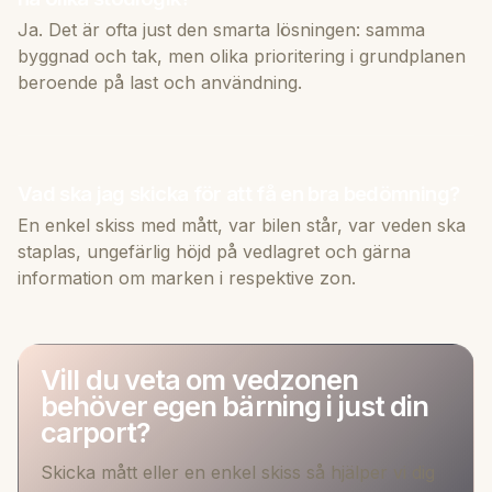
Ja. Det är ofta just den smarta lösningen: samma
byggnad och tak, men olika prioritering i grundplanen
beroende på last och användning.
Vad ska jag skicka för att få en bra bedömning?
En enkel skiss med mått, var bilen står, var veden ska
staplas, ungefärlig höjd på vedlagret och gärna
information om marken i respektive zon.
Vill du veta om vedzonen
behöver egen bärning i just din
carport?
Skicka mått eller en enkel skiss så hjälper vi dig