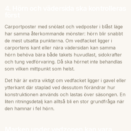
4. Hörn och vädersida ska kontrolleras
först
Carportposter med snölast och vedposter i blåst läge
har samma återkommande mönster: hörn blir snabbt
de mest utsatta punkterna. Om vedfacket ligger i
carportens kant eller nära vädersidan kan samma
hörn behöva bära både takets huvudlast, sidokrafter
och tung vedförvaring. Då ska hörnet inte behandlas
som vilken mittpunkt som helst.
Det här är extra viktigt om vedfacket ligger i gavel eller
ytterkant där staplad ved dessutom förändrar hur
konstruktionen används och lastas över säsongen. En
liten ritningsdetalj kan alltså bli en stor grundfråga när
den hamnar i fel hörn.
Marken under vedzonen kan vara