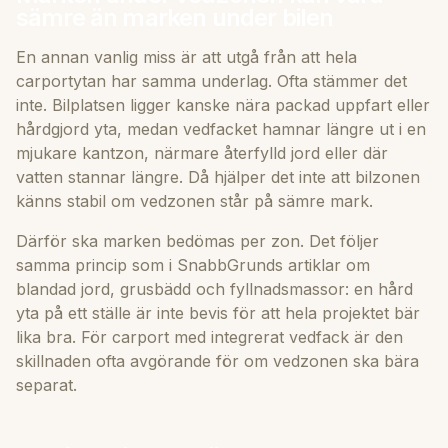
sämre än marken under bilen
En annan vanlig miss är att utgå från att hela
carportytan har samma underlag. Ofta stämmer det
inte. Bilplatsen ligger kanske nära packad uppfart eller
hårdgjord yta, medan vedfacket hamnar längre ut i en
mjukare kantzon, närmare återfylld jord eller där
vatten stannar längre. Då hjälper det inte att bilzonen
känns stabil om vedzonen står på sämre mark.
Därför ska marken bedömas per zon. Det följer
samma princip som i SnabbGrunds artiklar om
blandad jord, grusbädd och fyllnadsmassor: en hård
yta på ett ställe är inte bevis för att hela projektet bär
lika bra. För carport med integrerat vedfack är den
skillnaden ofta avgörande för om vedzonen ska bära
separat.