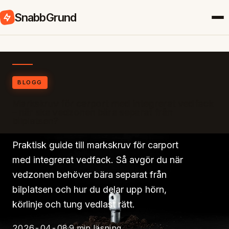
SnabbGrund
BLOGG
Markskruv för carport med integrerat vedfack
– när ska vedzonen bära separat från
bilplatsen?
Praktisk guide till markskruv för carport
med integrerat vedfack. Så avgör du när
vedzonen behöver bära separat från
bilplatsen och hur du delar upp hörn,
körlinje och tung vedlast rätt.
2026-04-08
9 min läsning