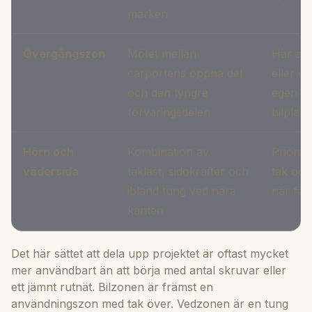
marken
Övergångszon
Mötet mellan
Här avg
carportens öppna del
eller o
och den tyngre
egen stö
förvaringsdelen
bilplats
Hörn och
Kombination av
Priorit
vädersida
taklast, sidokrafter och
tak och 
ibland tung ved nära
när fack
kanten
Det här sättet att dela upp projektet är oftast mycket
mer användbart än att börja med antal skruvar eller
ett jämnt rutnät. Bilzonen är främst en
användningszon med tak över. Vedzonen är en tung