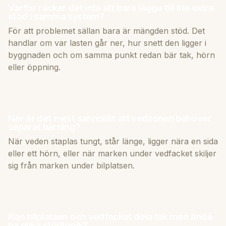
Varför räcker det inte att bara lägga till lite extra
stöd i samma system?
För att problemet sällan bara är mängden stöd. Det
handlar om var lasten går ner, hur snett den ligger i
byggnaden och om samma punkt redan bär tak, hörn
eller öppning.
När är det mest sannolikt att vedzonen behöver
separat bärning?
När veden staplas tungt, står länge, ligger nära en sida
eller ett hörn, eller när marken under vedfacket skiljer
sig från marken under bilplatsen.
Kan bilplatsen och vedfacket dela tak men ändå
ha olika stödlogik?