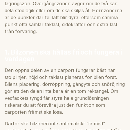
lagringszon. Övergångszonen avgör om de två kan
dela stödlogik eller om de ska skiljas åt. Hörnzonerna
är de punkter där fel lätt blir dyra, eftersom samma
punkt ofta samlar taklast, sidokrafter och extra last
från förvaring.
1. Bilzonen ska hållas fri och fungera i
vardagen
Den öppna delen av en carport fungerar bäst när
stolplinjer, höjd och taklast planeras för bilen först.
Bilens placering, dörröppning, gångyta och snöröjning
gör att den delen inte bara är en tom rektangel. Om
vedfackets tyngd får styra hela grundlösningen
riskerar du att försvåra just den funktion som
carporten främst ska lösa.
Därför ska bilzonen inte automatiskt “ta med”