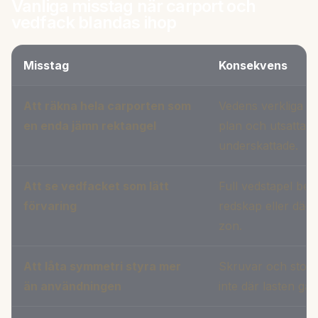
Vanliga misstag när carport och
vedfack blandas ihop
Misstag
Konsekvens
Att räkna hela carporten som
Vedens verkliga la
en enda jämn rektangel
plan och utsatta pu
underskattade.
Att se vedfacket som lätt
Full vedstapel bet
förvaring
redskap eller däck
zon.
Att låta symmetri styra mer
Skruvar och stol
än användningen
inte där lasten går