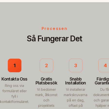
Processen
Så Fungerar Det
1
2
3
4
Kontakta Oss
Gratis
Snabb
Färdig
Platsbesök
Installation
Garant
Ring oss via
Vi bedömer
Vi installerar
Du få
formuläret eller
mark, åtkomst
markskruvarna
dokument
fyll i
och
på en dag,
och garant
kontaktformuläret.
projektets
oftast på
hjälper