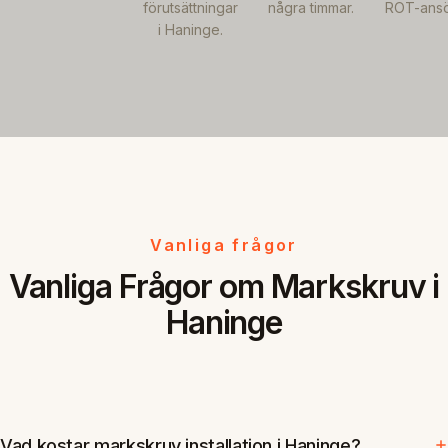
förutsättningar
några timmar.
ROT-ansö
i Haninge.
Vanliga frågor
Vanliga Frågor om Markskruv i
Haninge
Vad kostar markskruv installation i Haninge?