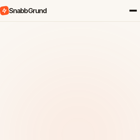
SnabbGrund