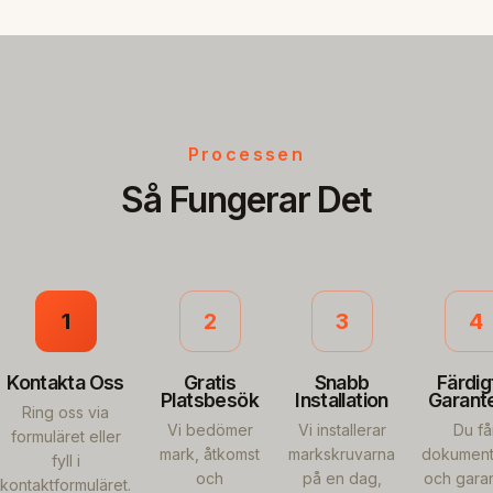
Processen
Så Fungerar Det
1
2
3
4
Kontakta Oss
Gratis
Snabb
Färdig
Platsbesök
Installation
Garant
Ring oss via
Vi bedömer
Vi installerar
Du få
formuläret eller
mark, åtkomst
markskruvarna
dokument
fyll i
och
på en dag,
och garant
kontaktformuläret.