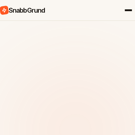
SnabbGrund