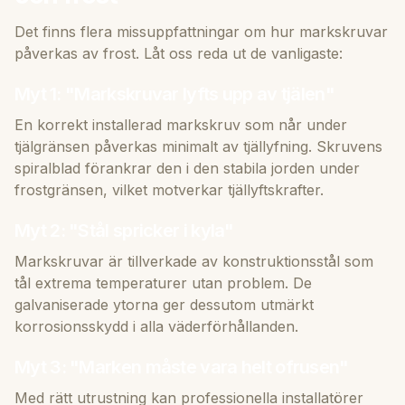
Det finns flera missuppfattningar om hur markskruvar
påverkas av frost. Låt oss reda ut de vanligaste:
Myt 1: "Markskruvar lyfts upp av tjälen"
En korrekt installerad markskruv som når under
tjälgränsen påverkas minimalt av tjällyfning. Skruvens
spiralblad förankrar den i den stabila jorden under
frostgränsen, vilket motverkar tjällyftskrafter.
Myt 2: "Stål spricker i kyla"
Markskruvar är tillverkade av konstruktionsstål som
tål extrema temperaturer utan problem. De
galvaniserade ytorna ger dessutom utmärkt
korrosionsskydd i alla väderförhållanden.
Myt 3: "Marken måste vara helt ofrusen"
Med rätt utrustning kan professionella installatörer