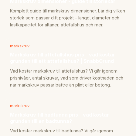
Markskruv dimensioner - guide till storlekar
Komplett guide till markskruv dimensioner. Lär dig vilken
storlek som passar ditt projekt - längd, diameter och
lastkapacitet för altaner, attefallshus och mer.
markskruv
Markskruv till attefallshus pris – vad kostar
grunden till ett attefallshus? | SnabbGrund
Vad kostar markskruv till attefallshus? Vi går igenom
prisnivåer, antal skruvar, vad som driver kostnaden och
när markskruv passar bättre än plint eller betong.
markskruv
Markskruv till badtunna pris – vad kostar
grunden till en badtunna?
Vad kostar markskruv till badtunna? Vi går igenom