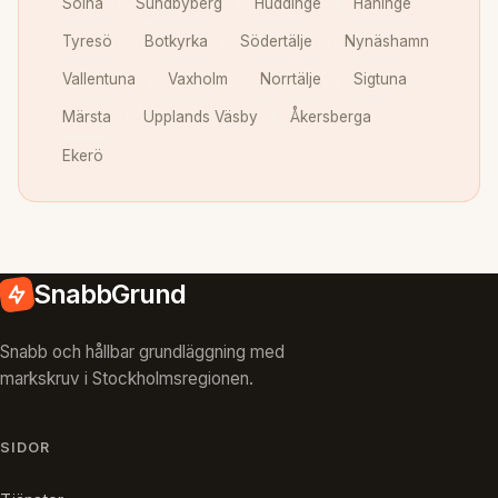
Solna
Sundbyberg
Huddinge
Haninge
Tyresö
Botkyrka
Södertälje
Nynäshamn
Vallentuna
Vaxholm
Norrtälje
Sigtuna
Märsta
Upplands Väsby
Åkersberga
Ekerö
SnabbGrund
Snabb och hållbar grundläggning med
markskruv i Stockholmsregionen.
SIDOR