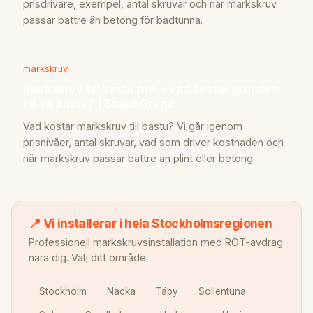
prisdrivare, exempel, antal skruvar och när markskruv
passar bättre än betong för badtunna.
markskruv
Markskruv till bastu pris – vad kostar grunden
till en bastu? | SnabbGrund
Vad kostar markskruv till bastu? Vi går igenom
prisnivåer, antal skruvar, vad som driver kostnaden och
när markskruv passar bättre än plint eller betong.
📍 Vi installerar i hela Stockholmsregionen
Professionell markskruvsinstallation med ROT-avdrag
nära dig. Välj ditt område:
Stockholm
Nacka
Täby
Sollentuna