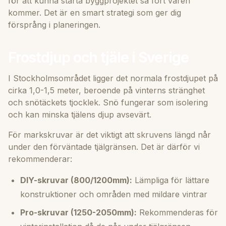
för att kunna starta byggprojektet så fort våren
kommer. Det är en smart strategi som ger dig
försprång i planeringen.
Frostdjup och tjäle i Sverige
I Stockholmsområdet ligger det normala frostdjupet på
cirka 1,0-1,5 meter, beroende på vinterns stränghet
och snötäckets tjocklek. Snö fungerar som isolering
och kan minska tjälens djup avsevärt.
För markskruvar är det viktigt att skruvens längd når
under den förväntade tjälgränsen. Det är därför vi
rekommenderar:
DIY-skruvar (800/1200mm):
Lämpliga för lättare
konstruktioner och områden med mildare vintrar
Pro-skruvar (1250-2050mm):
Rekommenderas för