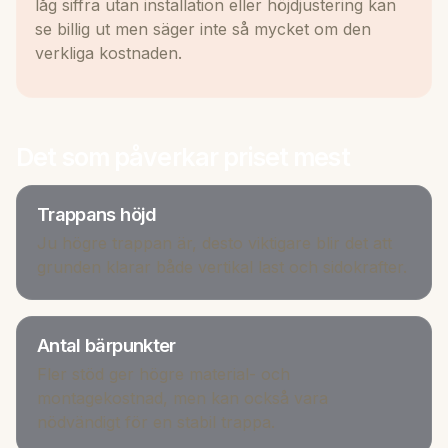
låg siffra utan installation eller höjdjustering kan
se billig ut men säger inte så mycket om den
verkliga kostnaden.
Det som påverkar priset mest
Trappans höjd
Ju högre trappan är, desto viktigare blir det att
grunden klarar både vertikal last och sidokrafter.
Antal bärpunkter
Fler stöd ger högre material- och
montagekostnad, men kan också vara
nödvändigt för en stabil trappa.