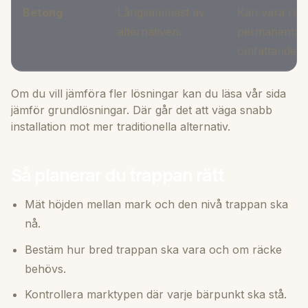
Betong
Långsammast av
Kan vara rätt
alternativen.
permanenta t
omfattande.
Om du vill jämföra fler lösningar kan du läsa vår sida
jämför grundlösningar
. Där går det att väga snabb
installation mot mer traditionella alternativ.
Så planerar du trappan rätt
Mät höjden mellan mark och den nivå trappan ska
nå.
Bestäm hur bred trappan ska vara och om räcke
behövs.
Kontrollera marktypen där varje bärpunkt ska stå.