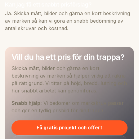
Kan jag få ett snabbt prisförslag?
Ja. Skicka mått, bilder och gärna en kort beskrivning
av marken så kan vi göra en snabb bedömning av
antal skruvar och kostnad.
Vill du ha ett pris för din trappa?
Skicka mått, bilder och gärna en kort
beskrivning av marken så hjälper vi dig att räkna
på rätt grund. Vi tittar på höjd, bredd, lutning och
hur snabbt arbetet kan genomföras.
Snabb hjälp:
Vi bedömer om markskruv passar
och ger en tydlig prisbild för din trappa.
Få gratis projekt och offert