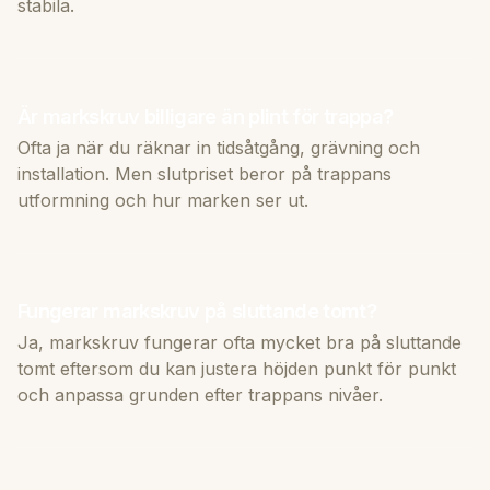
stabila.
Är markskruv billigare än plint för trappa?
Ofta ja när du räknar in tidsåtgång, grävning och
installation. Men slutpriset beror på trappans
utformning och hur marken ser ut.
Fungerar markskruv på sluttande tomt?
Ja, markskruv fungerar ofta mycket bra på sluttande
tomt eftersom du kan justera höjden punkt för punkt
och anpassa grunden efter trappans nivåer.