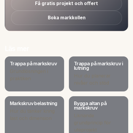
Få gratis projekt och offert
Boka markkollen
Läs mer
Trappa på markskruv
Trappa på markskruv i
lutning
Grundlösningen i
Hur du planerar
praktiken
nivåer och stöd
Markskruv belastning
Bygga altan på
markskruv
Hur du tänker kring
Liknande
last och dimension
grundprincip för
uteprojekt