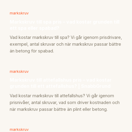
markskruv
Markskruv till spa pris – vad kostar grunden till
ett spa eller spabad?
Vad kostar markskruv till spa? Vi går igenom prisdrivare,
exempel, antal skruvar och när markskruv passar bättre
än betong för spabad.
markskruv
Markskruv till attefallshus pris – vad kostar
grunden till ett attefallshus? | SnabbGrund
Vad kostar markskruv till attefallshus? Vi går igenom
prisnivåer, antal skruvar, vad som driver kostnaden och
när markskruv passar bättre än plint eller betong.
markskruv