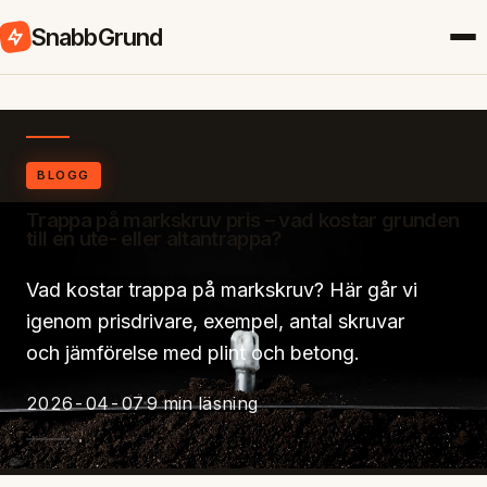
SnabbGrund
BLOGG
Trappa på markskruv pris – vad kostar grunden
till en ute- eller altantrappa?
Vad kostar trappa på markskruv? Här går vi
igenom prisdrivare, exempel, antal skruvar
och jämförelse med plint och betong.
2026-04-07
9 min läsning