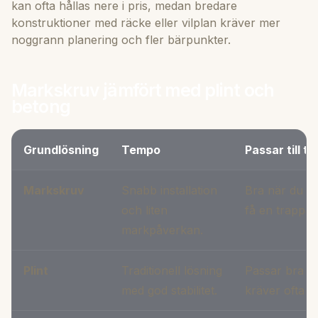
kan ofta hållas nere i pris, medan bredare
konstruktioner med räcke eller vilplan kräver mer
noggrann planering och fler bärpunkter.
Markskruv jämfört med plint och
betong
Grundlösning
Tempo
Passar till t
Markskruv
Snabb installation
Bra när du vi
och liten
få en trappa 
markpåverkan.
Plint
Traditionell lösning
Passar bra i
med god stabilitet.
kräver ofta m