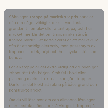
Sökningen
trappa på markskruv pris
handlar
ofta om något väldigt konkret: vad kostar
grunden till en ute- eller altantrappa, och hur
mycket mer blir det om trappan ska stå på
lutande mark? Det korta svaret är att markskruv
ofta är ett smidigt alternativ, men priset styrs av
trappans storlek, höjd och hur mycket stöd som
behövs.
För en trappa är det extra viktigt att grunden gör
jobbet rätt från början. Små fel i höjd eller
placering märks direkt när man går i trappan.
Därför är det klokt att räkna på både grund och
konstruktion tidigt.
Om du vill läsa mer om den allmänna lösningen
utan prisfokus finns också vår guide
trappa på