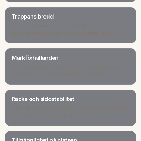
Trappans bredd
En bred trappa behöver ofta fler skruvar än en
smal, eftersom lasten måste fördelas jämnt.
Markförhållanden
Lutning, mjuk jord, sten eller uppfyllda massor
påverkar hur mycket arbete som krävs.
Räcke och sidostabilitet
När trappan ska belastas i sidled behöver grund
och infästning planeras mer noggrant.
Tillgänglighet på platsen