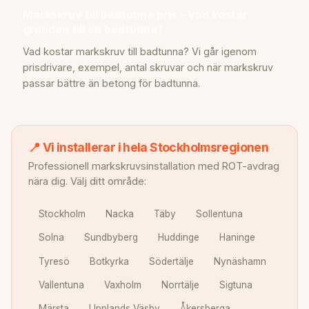
Markskruv till badtunna pris – vad kostar
grunden till en badtunna?
Vad kostar markskruv till badtunna? Vi går igenom
prisdrivare, exempel, antal skruvar och när markskruv
passar bättre än betong för badtunna.
📍 Vi installerar i hela Stockholmsregionen
Professionell markskruvsinstallation med ROT-avdrag
nära dig. Välj ditt område:
Stockholm
Nacka
Täby
Sollentuna
Solna
Sundbyberg
Huddinge
Haninge
Tyresö
Botkyrka
Södertälje
Nynäshamn
Vallentuna
Vaxholm
Norrtälje
Sigtuna
Märsta
Upplands Väsby
Åkersberga