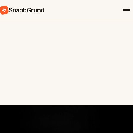
SnabbGrund