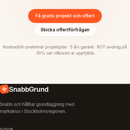
Få gratis projekt och offert
Skicka offertförfrågan
Kostnadsfri preliminär projektplan · 5 års garanti · ROT-avdrag på
30% när villkoren är uppfyllda
SnabbGrund
Snabb och hållbar grundläggning med
markskruv i Stockholmsregionen.
SIDOR