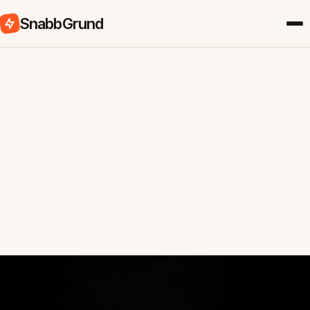
SnabbGrund