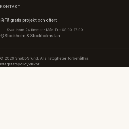
KONTAKT
Få gratis projekt och offert
Svar inom 24 timmar · Mån-Fre 08:00-17:00
Stockholm & Stockholms län
© 2026 SnabbGrund. Alla rättigheter förbehållna.
Integritetspolicy
Villkor