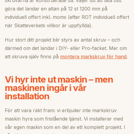
skruvarna är konstruerade så. Väljer du att låta oss
göra det landar en altan på 12 st 1200 mm på
individuell offert inkl. moms (efter ROT individuell offert
när Skatteverkets villkor är uppfyllda).
Hur stort ditt projekt blir styrs av antal skruv – och
därmed om det landar i DIY- eller Pro-facket. Mer om
att skruva själv finns på
montera markskruv för hand
.
Vi hyr inte ut maskin – men
maskinen ingår i vår
installation
För att vara rakt fram: vi erbjuder inte markskruv
maskin hyra som fristående tjänst. Vi installerar med
vår egen maskin som en del av ett komplett projekt. I