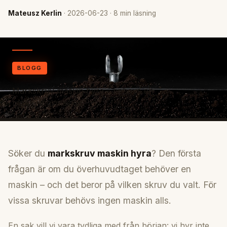
Mateusz Kerlin
· 2026-06-23 · 8 min läsning
BLOGG
Markskruv maskin hyra – behövs en
monteringsmaskin?
Söker du
markskruv maskin hyra
? Den första
frågan är om du överhuvudtaget behöver en
maskin – och det beror på vilken skruv du valt. För
vissa skruvar behövs ingen maskin alls.
En sak vill vi vara tydliga med från början: vi hyr inte