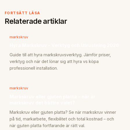
FORTSÄTT LÄSA
Relaterade artiklar
markskruv
Hyra Markskruv - Verktyg och Utrustning 2026
Guide till att hyra markskruvsverktyg. Jämför priser,
verktyg och när det lönar sig att hyra vs köpa
professionell installation.
markskruv
Markskruv eller gjuten platta – när är
markskruv det bättre valet?
Markskruv eller gjuten platta? Se när markskruv vinner
på tid, markarbete, flexibilitet och total kostnad – och
när gjuten platta fortfarande är rätt val.