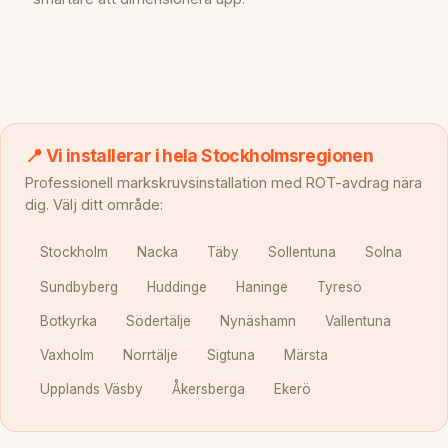
📍 Vi installerar i hela Stockholmsregionen
Professionell markskruvsinstallation med ROT-avdrag nära
dig. Välj ditt område:
Stockholm
Nacka
Täby
Sollentuna
Solna
Sundbyberg
Huddinge
Haninge
Tyresö
Botkyrka
Södertälje
Nynäshamn
Vallentuna
Vaxholm
Norrtälje
Sigtuna
Märsta
Upplands Väsby
Åkersberga
Ekerö