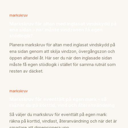
markskruv
Markskruv för altan med inglasat vindskydd på
ena sidan – när måste vindzonen få egen
stödlogik?
Planera markskruv för altan med inglasat vindskydd på
ena sidan genom att skilja vindzon, övergångszon och
öppen altandel åt. Här ser du när den inglasade sidan
måste få egen stödlogik i stället för samma rutnät som
resten av däcket.
markskruv
Markskruv för eventtält på egen mark – så
räknar du på korttid, vind och återanvändning
Så väljer du markskruv för eventtält på egen mark:
räkna på korttid, vindlast, återanvändning och när det är
smartare att dimensionera upp.