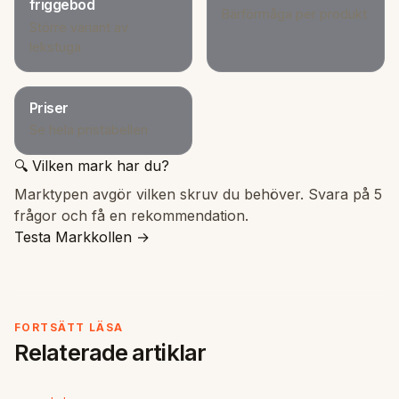
friggebod
Bärförmåga per produkt
Större variant av
lekstuga
Priser
Se hela pristabellen
🔍 Vilken mark har du?
Marktypen avgör vilken skruv du behöver. Svara på 5
frågor och få en rekommendation.
Testa Markkollen →
FORTSÄTT LÄSA
Relaterade artiklar