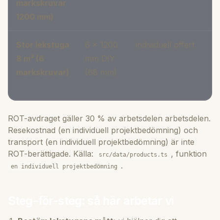
markskruvar
1200 mm)
Stor lekstuga
6 × 1200
individuell offert
8 m² (6
mm DIY
markskruvar)
(68 mm)
ROT-avdraget gäller 30 % av arbetsdelen arbetsdelen.
Resekostnad (en individuell projektbedömning) och
transport (en individuell projektbedömning) är inte
ROT-berättigade. Källa:
, funktion
src/data/products.ts
.
en individuell projektbedömning
Steg-för-steg: så här arbetar vi