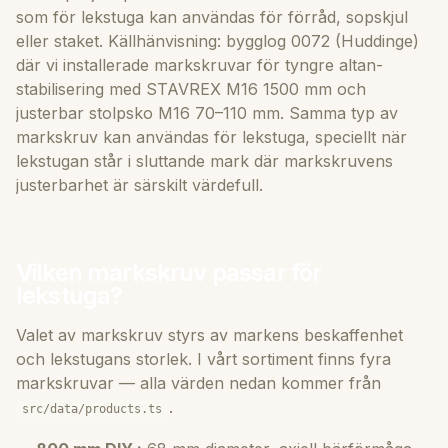
som för lekstuga kan användas för förråd, sopskjul
eller staket. Källhänvisning: bygglog 0072 (Huddinge)
där vi installerade markskruvar för tyngre altan-
stabilisering med STAVREX M16 1500 mm och
justerbar stolpsko M16 70–110 mm. Samma typ av
markskruv kan användas för lekstuga, speciellt när
lekstugan står i sluttande mark där markskruvens
justerbarhet är särskilt värdefull.
Vilken markskruv passar för
lekstuga?
Valet av markskruv styrs av markens beskaffenhet
och lekstugans storlek. I vårt sortiment finns fyra
markskruvar — alla värden nedan kommer från
.
src/data/products.ts