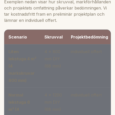
Exemplen nedan visar hur skruvval, markförhållanden
och projektets omfattning påverkar bedömningen. Vi
tar kostnadsfritt fram en preliminär projektplan och
lämnar en individuell offert.
Scenario
Skruvval
Projektbedömning
Liten
4 × 800
individuell offert
lekstuga 4 m²
mm DIY
(4
(68 mm)
markskruvar
800 mm)
Normal
4 × 1200
individuell offert
lekstuga 6
mm DIY
m² (4
(68 mm)