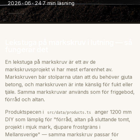
2026-06-24
7 min läsning
Lekstuga på markskruv i lutning — så
fungerar det
En lekstuga på markskruv är ett av de
markskruvsprojekt vi har mest erfarenhet av.
Markskruven bär stolparna utan att du behöver gjuta
betong, och markskruven är inte känslig för fukt eller
tjäle. Samma markskruvar används som för friggebod,
förråd och altan.
Produktspecen i
anger 1200 mm
src/data/products.ts
DIY som lämplig för "förråd, altan på sluttande tomt,
projekt i mjuk mark, djupare frostgräns i
Mellansverige" — samma markskruv passar för