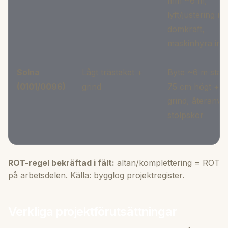
mm ~6 m,
lyft/justering m
domkraft,
maskinhyra ing
Solna
Lågt trästaket +
Byte ~6 m stake
(0101/0096)
grind
75 cm högt +
grind, återanvä
stolpskor
ROT-regel bekräftad i fält:
altan/komplettering = ROT
på arbetsdelen. Källa: bygglog projektregister.
Verkliga projektförutsättningar