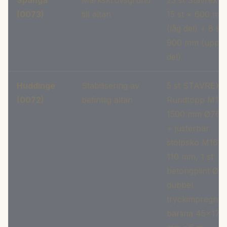
Spånga
Markskruvsgrund
23 st Stavrex Ø
(0073)
till altan
15 st × 600 mm
(låg del) + 8 st 
900 mm (upphö
del)
Huddinge
Stabilisering av
5 st STAVREX
(0072)
befintlig altan
Rundtopp M16
1500 mm Ø76
+ justerbar
stolpsko M16 7
110 mm, 1 st
betongplint Ø15
dubbel
tryckimpregner
bärlina 45×170