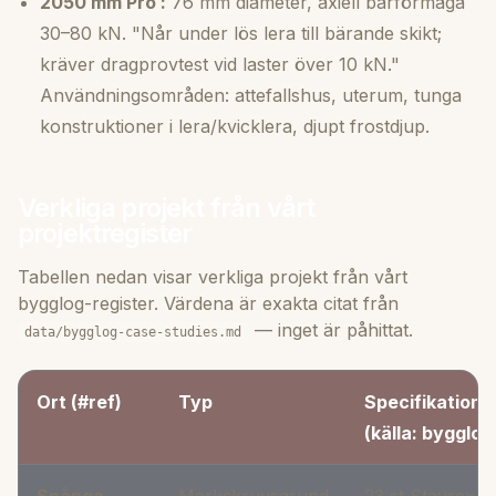
2050 mm Pro :
76 mm diameter, axiell bärförmåga
30–80 kN. "Når under lös lera till bärande skikt;
kräver dragprovtest vid laster över 10 kN."
Användningsområden: attefallshus, uterum, tunga
konstruktioner i lera/kvicklera, djupt frostdjup.
Verkliga projekt från vårt
projektregister
Tabellen nedan visar verkliga projekt från vårt
bygglog-register. Värdena är exakta citat från
— inget är påhittat.
data/bygglog-case-studies.md
Ort (#ref)
Typ
Specifikation
(källa: bygglog