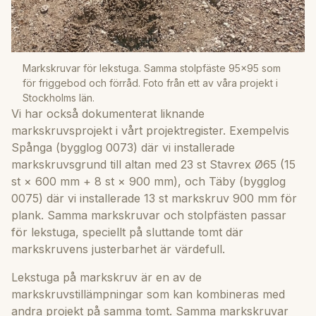
Markskruvar för lekstuga. Samma stolpfäste 95×95 som
för friggebod och förråd. Foto från ett av våra projekt i
Stockholms län.
Vi har också dokumenterat liknande
markskruvsprojekt i vårt projektregister. Exempelvis
Spånga (bygglog 0073) där vi installerade
markskruvsgrund till altan med 23 st Stavrex Ø65 (15
st × 600 mm + 8 st × 900 mm), och Täby (bygglog
0075) där vi installerade 13 st markskruv 900 mm för
plank. Samma markskruvar och stolpfästen passar
för lekstuga, speciellt på sluttande tomt där
markskruvens justerbarhet är värdefull.
Lekstuga på markskruv är en av de
markskruvstillämpningar som kan kombineras med
andra projekt på samma tomt. Samma markskruvar