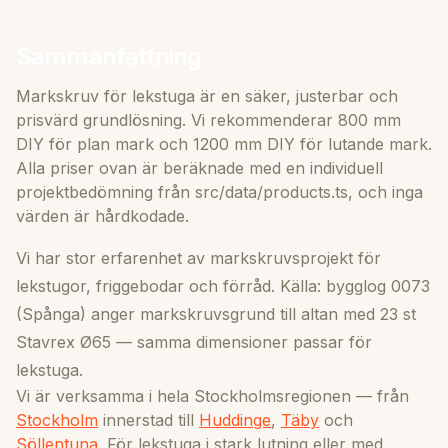
Sammanfattning
Markskruv för lekstuga är en säker, justerbar och
prisvärd grundlösning. Vi rekommenderar 800 mm
DIY för plan mark och 1200 mm DIY för lutande mark.
Alla priser ovan är beräknade med en individuell
projektbedömning från src/data/products.ts, och inga
värden är hårdkodade.
Vi har stor erfarenhet av markskruvsprojekt för
lekstugor, friggebodar och förråd. Källa: bygglog 0073
(Spånga) anger markskruvsgrund till altan med 23 st
Stavrex Ø65 — samma dimensioner passar för
lekstuga.
Vi är verksamma i hela Stockholmsregionen — från
Stockholm
innerstad till
Huddinge
,
Täby
och
Söllentuna
. För lekstuga i stark lutning eller med