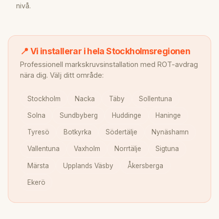
nivå.
📍 Vi installerar i hela Stockholmsregionen
Professionell markskruvsinstallation med ROT-avdrag
nära dig. Välj ditt område:
Stockholm
Nacka
Täby
Sollentuna
Solna
Sundbyberg
Huddinge
Haninge
Tyresö
Botkyrka
Södertälje
Nynäshamn
Vallentuna
Vaxholm
Norrtälje
Sigtuna
Märsta
Upplands Väsby
Åkersberga
Ekerö