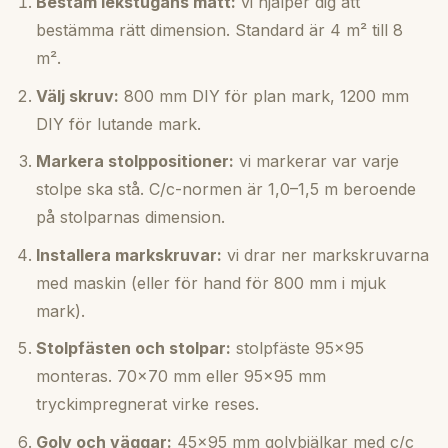
Bestäm lekstugans mått:
vi hjälper dig att
bestämma rätt dimension. Standard är 4 m² till 8
m².
Välj skruv:
800 mm DIY för plan mark, 1200 mm
DIY för lutande mark.
Markera stolppositioner:
vi markerar var varje
stolpe ska stå. C/c-normen är 1,0–1,5 m beroende
på stolparnas dimension.
Installera markskruvar:
vi drar ner markskruvarna
med maskin (eller för hand för 800 mm i mjuk
mark).
Stolpfästen och stolpar:
stolpfäste 95×95
monteras. 70×70 mm eller 95×95 mm
tryckimpregnerat virke reses.
Golv och väggar:
45×95 mm golvbjälkar med c/c