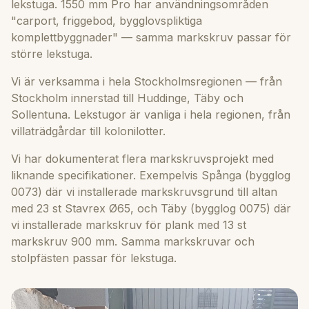
lekstuga. 1550 mm Pro har användningsområden
"carport, friggebod, bygglovspliktiga
komplettbyggnader" — samma markskruv passar för
större lekstuga.
Vi är verksamma i hela Stockholmsregionen — från
Stockholm innerstad till Huddinge, Täby och
Sollentuna. Lekstugor är vanliga i hela regionen, från
villaträdgårdar till kolonilotter.
Vi har dokumenterat flera markskruvsprojekt med
liknande specifikationer. Exempelvis Spånga (bygglog
0073) där vi installerade markskruvsgrund till altan
med 23 st Stavrex Ø65, och Täby (bygglog 0075) där
vi installerade markskruv för plank med 13 st
markskruv 900 mm. Samma markskruvar och
stolpfästen passar för lekstuga.