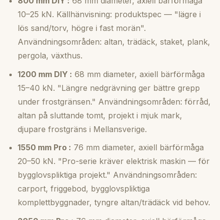
800 mm DIY :
68 mm diameter, axiell bärförmåga
10–25 kN. Källhänvisning: produktspec — "lägre i
lös sand/torv, högre i fast morän".
Användningsområden: altan, trädäck, staket, plank,
pergola, växthus.
1200 mm DIY :
68 mm diameter, axiell bärförmåga
15–40 kN. "Längre nedgrävning ger bättre grepp
under frostgränsen." Användningsområden: förråd,
altan på sluttande tomt, projekt i mjuk mark,
djupare frostgräns i Mellansverige.
1550 mm Pro :
76 mm diameter, axiell bärförmåga
20–50 kN. "Pro-serie kräver elektrisk maskin — för
bygglovspliktiga projekt." Användningsområden:
carport, friggebod, bygglovspliktiga
komplettbyggnader, tyngre altan/trädäck vid behov.