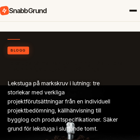
SnabbGrund
BLOGG
Lekstuga på markskruv i lutning – 3 storlekar
med verkliga projektförutsättningar
Lekstuga på markskruv i lutning: tre
storlekar med verkliga
projektförutsättningar från en individuell
projektbedömning, källhänvisning till
bygglog och produktspecifikationer. Säker
grund för lekstuga i sluttande tomt.