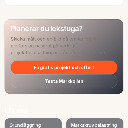
Planerar du lekstuga?
Skicka mått och en bild på tomten så får du
prisförslag baserat på verkliga
projektförutsättningar från vår offertformel.
Få gratis projekt och offert
Testa Markkollen
Läs mer
Grundläggning
Markskruv belastning