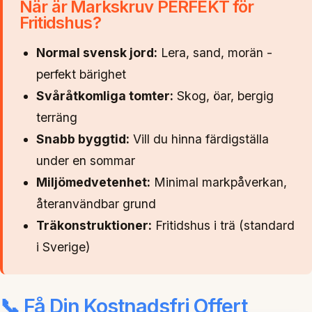
När är Markskruv PERFEKT för
Fritidshus?
Normal svensk jord:
Lera, sand, morän -
perfekt bärighet
Svåråtkomliga tomter:
Skog, öar, bergig
terräng
Snabb byggtid:
Vill du hinna färdigställa
under en sommar
Miljömedvetenhet:
Minimal markpåverkan,
återanvändbar grund
Träkonstruktioner:
Fritidshus i trä (standard
i Sverige)
📞 Få Din Kostnadsfri Offert