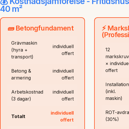
💰 Kostnadsjämförelse - Fritidshus
40 m²
🧱 Betongfundament
⚡ Marks
(Professi
Grävmaskin
individuell
12
(hyra +
offert
markskruv
transport)
× individuel
offert
Betong &
individuell
armering
offert
Installation
(inkl.
Arbetskostnad
individuell
maskin)
(3 dagar)
offert
ROT-avdr
individuell
Totalt
(30%)
offert