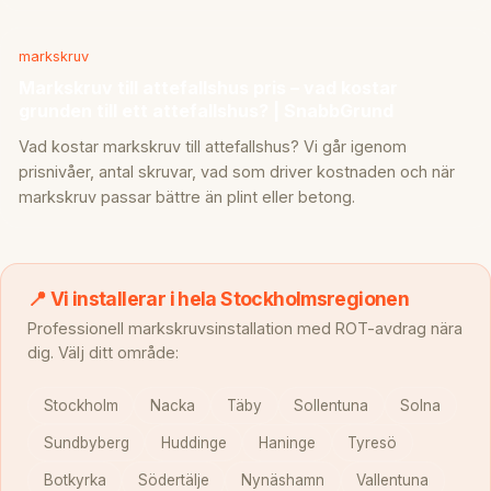
markskruv
Markskruv till attefallshus pris – vad kostar
grunden till ett attefallshus? | SnabbGrund
Vad kostar markskruv till attefallshus? Vi går igenom
prisnivåer, antal skruvar, vad som driver kostnaden och när
markskruv passar bättre än plint eller betong.
📍 Vi installerar i hela Stockholmsregionen
Professionell markskruvsinstallation med ROT-avdrag nära
dig. Välj ditt område:
Stockholm
Nacka
Täby
Sollentuna
Solna
Sundbyberg
Huddinge
Haninge
Tyresö
Botkyrka
Södertälje
Nynäshamn
Vallentuna