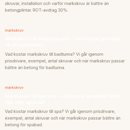
skruvar, installation och varför markskruv är bättre än
betongplintar. ROT-avdrag 30%.
markskruv
Markskruv till badtunna pris – vad kostar grunden
till en badtunna?
Vad kostar markskruv till badtunna? Vi går igenom
prisdrivare, exempel, antal skruvar och när markskruv passar
bättre än betong för badtunna.
markskruv
Markskruv till spa pris – vad kostar grunden till ett
spa eller spabad?
Vad kostar markskruv till spa? Vi går igenom prisdrivare,
exempel, antal skruvar och när markskruv passar bättre än
betong för spabad.