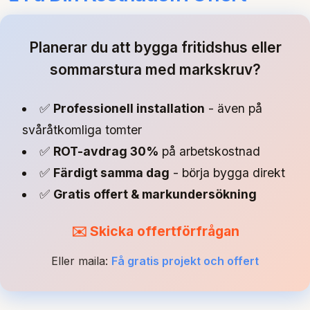
Planerar du att bygga fritidshus eller
sommarstura med markskruv?
✅
Professionell installation
- även på
svåråtkomliga tomter
✅
ROT-avdrag 30%
på arbetskostnad
✅
Färdigt samma dag
- börja bygga direkt
✅
Gratis offert & markundersökning
✉️ Skicka offertförfrågan
Eller maila:
Få gratis projekt och offert