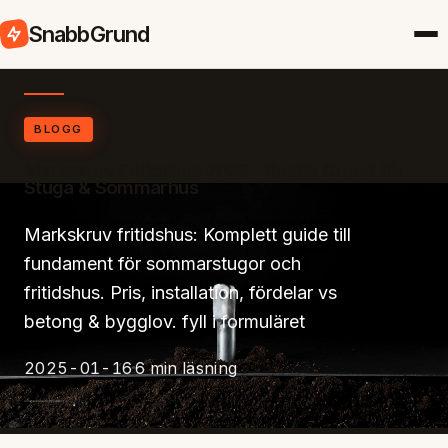
SnabbGrund
BLOGG
Markskruv Fritidshus 2026 - Snabb Grund för
Stuga & Sommarhus
Markskruv fritidshus: Komplett guide till
fundament för sommarstugor och
fritidshus. Pris, installation, fördelar vs
betong & bygglov. fyll i formuläret
2025-01-16
6 min läsning