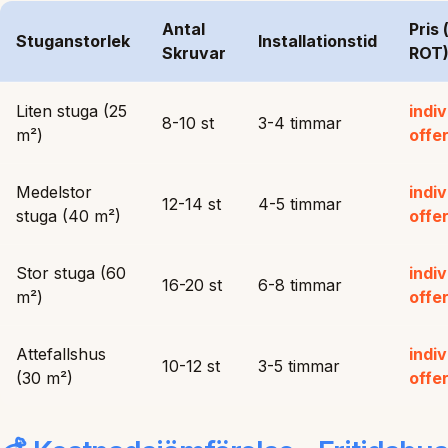
Antal
Pris 
Stuganstorlek
Installationstid
Skruvar
ROT
Liten stuga (25
indiv
8-10 st
3-4 timmar
m²)
offe
Medelstor
indiv
12-14 st
4-5 timmar
stuga (40 m²)
offe
Stor stuga (60
indiv
16-20 st
6-8 timmar
m²)
offe
Attefallshus
indiv
10-12 st
3-5 timmar
(30 m²)
offe