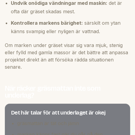
Undvik onödiga vändningar med maskin:
det är
ofta där gräset skadas mest.
Kontrollera markens bärighet:
särskilt om ytan
känns svampig eller nyligen är vattnad.
Om marken under gräset visar sig vara mjuk, stenig
eller fylld med gamla massor är det bättre att anpassa
projektet direkt än att försöka rädda situationen
senare.
När räcker gräsmattan inte som
underlag?
Det här talar för att underlaget är okej
gräsmattan är tät och jämn
marken känns fast när du går på den