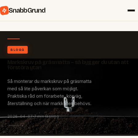
SnabbGrund
BLOGG
Markskruv på gräsmatta – så bygger du utan att
förstöra ytan
Så monterar du markskruv på gräsmatta
med så lite påverkan som möjligt.
Praktiska råd om förarbete, körväg,
återställning och när markkollen behövs.
2026-04-07
7 min läsning