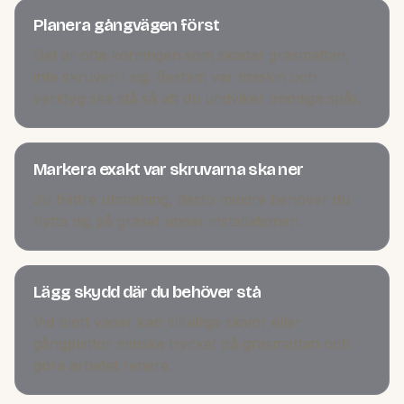
Planera gångvägen först
Det är ofta körningen som skadar gräsmattan,
inte skruven i sig. Bestäm var maskin och
verktyg ska stå så att du undviker onödiga spår.
Markera exakt var skruvarna ska ner
Ju bättre utmätning, desto mindre behöver du
flytta dig på gräset under installationen.
Lägg skydd där du behöver stå
Vid blött väder kan tillfälliga skivor eller
gångplattor minska trycket på gräsmattan och
göra arbetet renare.