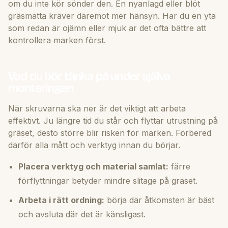
om du inte kör sönder den. En nyanlagd eller blöt
gräsmatta kräver däremot mer hänsyn. Har du en yta
som redan är ojämn eller mjuk är det ofta bättre att
kontrollera marken först.
Vad du bör tänka på under själva
monteringen
När skruvarna ska ner är det viktigt att arbeta
effektivt. Ju längre tid du står och flyttar utrustning på
gräset, desto större blir risken för märken. Förbered
därför alla mått och verktyg innan du börjar.
Placera verktyg och material samlat:
färre
förflyttningar betyder mindre slitage på gräset.
Arbeta i rätt ordning:
börja där åtkomsten är bäst
och avsluta där det är känsligast.