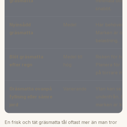
gräsmatta
minimala och y
snabbt.
Nyinsådd
Medel
Här behöver du
gräsmatta
Marken är ofta
belastning.
Blöt gräsmatta
Medel till
Risken för hju
efter regn
hög
Planera för bä
på torrare mar
Gräsmatta ovanpå
Varierande
Ytan kan se br
fyllning eller sämre
underifrån. En
jord
marken är klok
En frisk och tät gräsmatta tål oftast mer än man tror