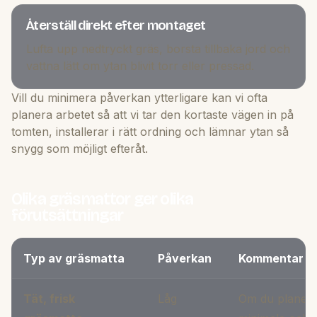
Återställ direkt efter montaget
Lufta upp nedtryckt gräs, borsta tillbaka jord och
vattna lätt om ytan blivit torr eller pressad.
Vill du minimera påverkan ytterligare kan vi ofta
planera arbetet så att vi tar den kortaste vägen in på
tomten, installerar i rätt ordning och lämnar ytan så
snygg som möjligt efteråt.
Olika gräsmattor ger olika
förutsättningar
Typ av gräsmatta
Påverkan
Kommentar
Tät, frisk
Låg
Om du planerar