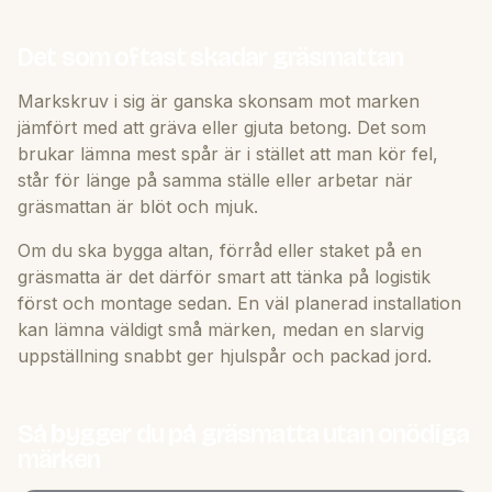
Det som oftast skadar gräsmattan
Markskruv i sig är ganska skonsam mot marken
jämfört med att gräva eller gjuta betong. Det som
brukar lämna mest spår är i stället att man kör fel,
står för länge på samma ställe eller arbetar när
gräsmattan är blöt och mjuk.
Om du ska bygga altan, förråd eller staket på en
gräsmatta är det därför smart att tänka på logistik
först och montage sedan. En väl planerad installation
kan lämna väldigt små märken, medan en slarvig
uppställning snabbt ger hjulspår och packad jord.
Så bygger du på gräsmatta utan onödiga
märken