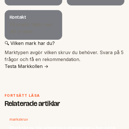
Kontakt
Få snabb hjälp med
ditt projekt
🔍 Vilken mark har du?
Marktypen avgör vilken skruv du behöver. Svara på 5
frågor och få en rekommendation.
Testa Markkollen →
FORTSÄTT LÄSA
Relaterade artiklar
markskruv
Markskruv för väggnära uteplatser – hur nära