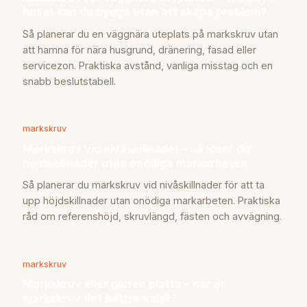
huset kan du bygga utan att skapa problem?
Så planerar du en väggnära uteplats på markskruv utan
att hamna för nära husgrund, dränering, fasad eller
servicezon. Praktiska avstånd, vanliga misstag och en
snabb beslutstabell.
markskruv
Markskruv vid nivåskillnader – så löser du
höjdskillnader utan onödiga markarbeten
Så planerar du markskruv vid nivåskillnader för att ta
upp höjdskillnader utan onödiga markarbeten. Praktiska
råd om referenshöjd, skruvlängd, fästen och avvägning.
markskruv
Markskruv eller gjuten platta – när är
markskruv det bättre valet?