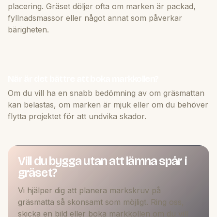
placering. Gräset döljer ofta om marken är packad,
fyllnadsmassor eller något annat som påverkar
bärigheten.
När är det bättre att boka markkollen?
Om du vill ha en snabb bedömning av om gräsmattan
kan belastas, om marken är mjuk eller om du behöver
flytta projektet för att undvika skador.
Vill du bygga utan att lämna spår i
gräset?
Vi hjälper dig att planera markskruv på
gräsmatta så skonsamt som möjligt. Ring oss,
skicka en bild eller boka markkollen om du vill