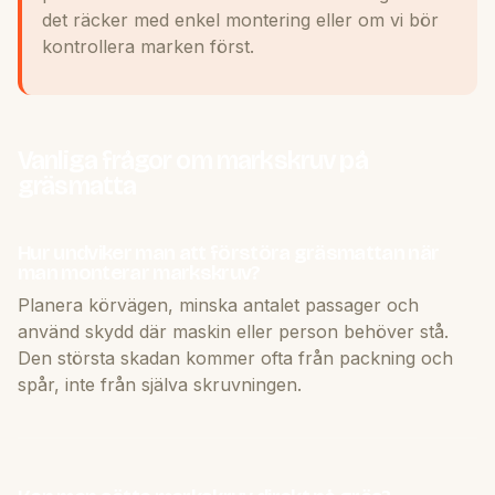
det räcker med enkel montering eller om vi bör
kontrollera marken först.
Vanliga frågor om markskruv på
gräsmatta
Hur undviker man att förstöra gräsmattan när
man monterar markskruv?
Planera körvägen, minska antalet passager och
använd skydd där maskin eller person behöver stå.
Den största skadan kommer ofta från packning och
spår, inte från själva skruvningen.