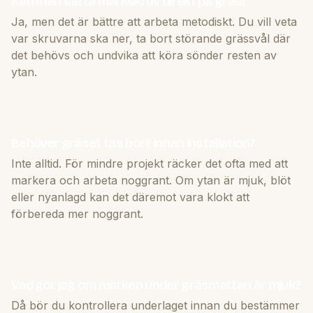
Kan man sätta markskruv direkt på gräs?
Ja, men det är bättre att arbeta metodiskt. Du vill veta
var skruvarna ska ner, ta bort störande grässvål där
det behövs och undvika att köra sönder resten av
ytan.
Behöver gräset tas bort innan installation?
Inte alltid. För mindre projekt räcker det ofta med att
markera och arbeta noggrant. Om ytan är mjuk, blöt
eller nyanlagd kan det däremot vara klokt att
förbereda mer noggrant.
Vad gör jag om marken under gräsmattan är mjuk?
Då bör du kontrollera underlaget innan du bestämmer