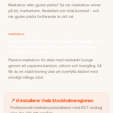
Markskruv eller gjuten platta? Se när markskruv vinner
på tid, markarbete, flexibilitet och total kostnad – och
när gjuten platta fortfarande är rätt val.
markskruv
Markskruv för altan med nedsänkt lounge – hur
låser du kantzon, sittzon och övergång utan
onödigt många stöd?
Planera markskruv för altan med nedsänkt lounge
genom att separera kantzon, sittzon och övergång. Så
får du en stabil lösning utan att överfylla däcket med
onödigt många stöd.
📍 Vi installerar i hela Stockholmsregionen
Professionell markskruvsinstallation med ROT-avdrag