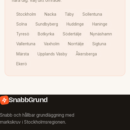
nära dig. Välj ditt område:
Stockholm
Nacka
Täby
Sollentuna
Solna
Sundbyberg
Huddinge
Haninge
Tyresö
Botkyrka
Södertälje
Nynäshamn
Vallentuna
Vaxholm
Norrtälje
Sigtuna
Märsta
Upplands Väsby
Åkersberga
Ekerö
SnabbGrund
Snabb och hållbar grundläggning med
markskruv i Stockholmsregionen.