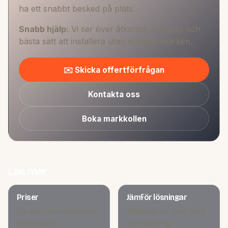
ha ett snabbt besked på plats.
Snabb hjälp:
Vi ser över åtkomst, markyta och
bästa sätt att installera utan onödiga märken.
✉️ Skicka offertförfrågan
Kontakta oss
Boka markkollen
Läs mer
Priser
Jämför lösningar
Se vad som påverkar
Markskruv mot plint
kostnaden
och betong