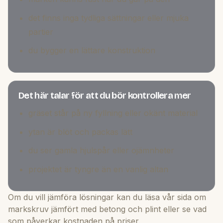
det finns inga tydliga sättningar eller mjuka
partier
du bygger en lättare konstruktion
Det här talar för att du bör kontrollera mer
gräset står på ny fyllning eller okänt material
ytan är blöt och packas lätt
du ser gamla hjulspår eller ojämnheter
projektet är tyngre än en vanlig altan
Om du vill jämföra lösningar kan du läsa vår sida om
markskruv jämfört med betong och plint
eller se vad
som påverkar kostnaden på
priser
.