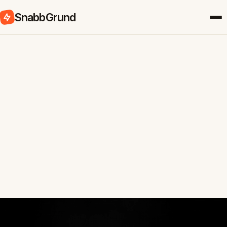
SnabbGrund