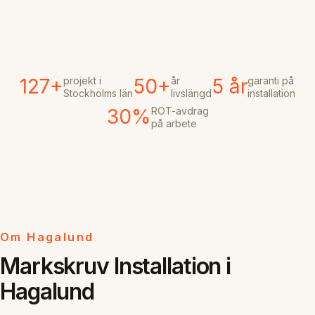
projekt i
år
garanti på
127+
50+
5 år
Stockholms län
livslängd
installation
ROT-avdrag
30%
på arbete
Om Hagalund
Markskruv Installation i
Hagalund