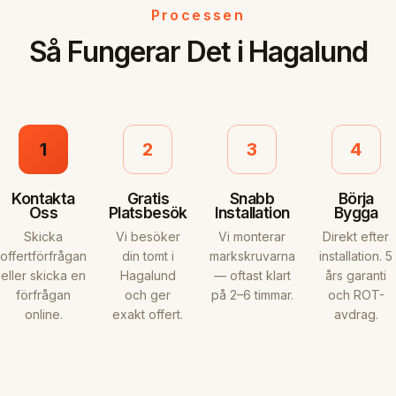
Processen
Så Fungerar Det i Hagalund
1
2
3
4
Kontakta
Gratis
Snabb
Börja
Oss
Platsbesök
Installation
Bygga
Skicka
Vi besöker
Vi monterar
Direkt efter
offertförfrågan
din tomt i
markskruvarna
installation. 5
eller skicka en
Hagalund
— oftast klart
års garanti
förfrågan
och ger
på 2–6 timmar.
och ROT-
online.
exakt offert.
avdrag.