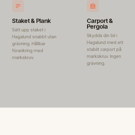
Staket & Plank
Carport &
Pergola
Sätt upp staket i
Skydda din bil i
Hagalund snabbt utan
Hagalund med ett
grävning. Hållbar
stabilt carport på
förankring med
markskruv. Ingen
markskruv.
grävning.