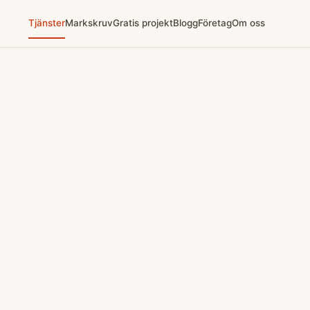
Tjänster
Markskruv
Gratis projekt
Blogg
Företag
Om oss