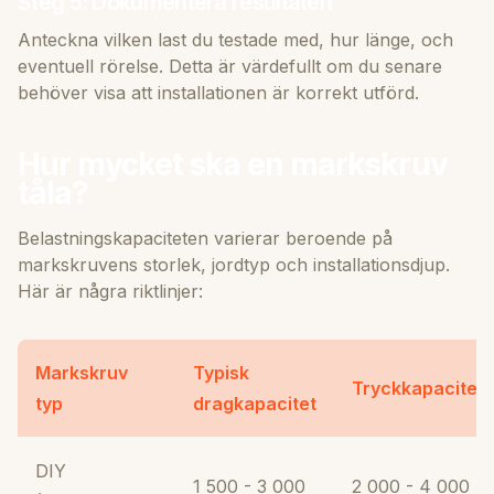
Steg 5: Dokumentera resultaten
Anteckna vilken last du testade med, hur länge, och
eventuell rörelse. Detta är värdefullt om du senare
behöver visa att installationen är korrekt utförd.
Hur mycket ska en markskruv
tåla?
Belastningskapaciteten varierar beroende på
markskruvens storlek, jordtyp och installationsdjup.
Här är några riktlinjer:
Markskruv
Typisk
Tryckkapacitet
typ
dragkapacitet
DIY
1 500 - 3 000
2 000 - 4 000