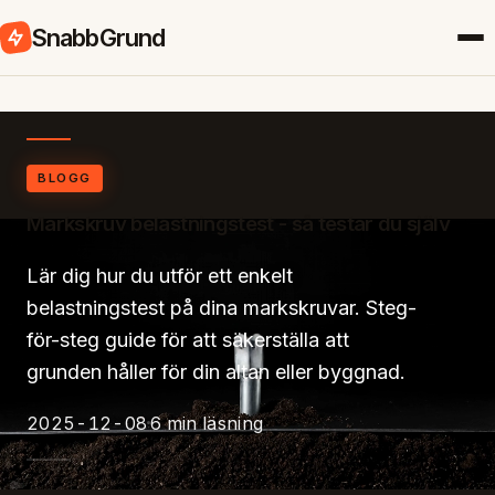
SnabbGrund
BLOGG
Markskruv belastningstest - så testar du själv
Lär dig hur du utför ett enkelt
belastningstest på dina markskruvar. Steg-
för-steg guide för att säkerställa att
grunden håller för din altan eller byggnad.
2025-12-08
6 min läsning