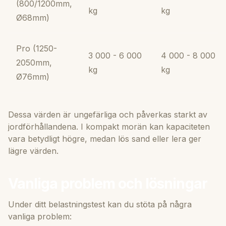
(800/1200mm,
kg
kg
Ø68mm)
Pro (1250-
3 000 - 6 000
4 000 - 8 000
2050mm,
kg
kg
Ø76mm)
Dessa värden är ungefärliga och påverkas starkt av
jordförhållandena. I kompakt morän kan kapaciteten
vara betydligt högre, medan lös sand eller lera ger
lägre värden.
Vanliga problem och lösningar
Under ditt belastningstest kan du stöta på några
vanliga problem: