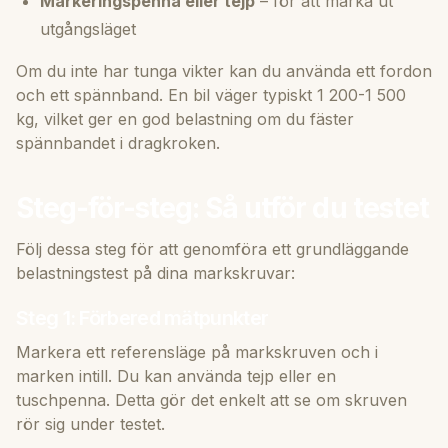
Markeringspenna eller tejp
– för att märka ut
utgångsläget
Om du inte har tunga vikter kan du använda ett fordon
och ett spännband. En bil väger typiskt 1 200-1 500
kg, vilket ger en god belastning om du fäster
spännbandet i dragkroken.
Steg-för-steg: Så utför du testet
Följ dessa steg för att genomföra ett grundläggande
belastningstest på dina markskruvar:
Steg 1: Förbered mätpunkter
Markera ett referensläge på markskruven och i
marken intill. Du kan använda tejp eller en
tuschpenna. Detta gör det enkelt att se om skruven
rör sig under testet.