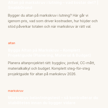
Altan på markskruv i lutning – vad kostar det? |
SnabbGrund
Bygger du altan på markskruv i lutning? Här går vi
igenom pris, vad som driver kostnaden, hur höjder och
stöd påverkar totalen och när markskruv är rätt val.
altan
Bygga Altan på Markskruv – Komplett
Projektguide (Planering, Material & Budget)
Planera altanprojektet rätt: bygglov, jordval, CC-mått,
materialkalkyl och budget. Komplett steg-för-steg
projektguide för altan på markskruv 2026.
markskruv
Markskruv belastningstest – så kontrollerar du
stabiliteten innan du bygger vidare