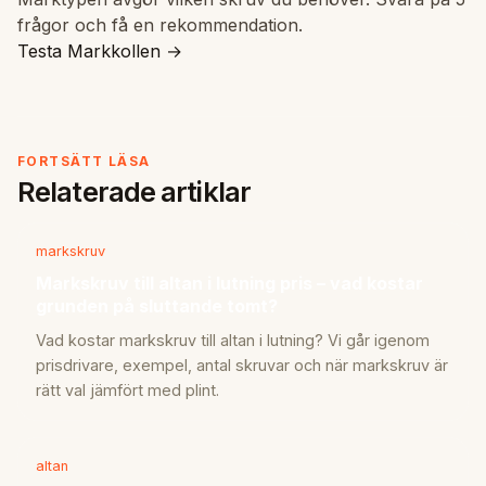
frågor och få en rekommendation.
Testa Markkollen →
FORTSÄTT LÄSA
Relaterade artiklar
markskruv
Markskruv till altan i lutning pris – vad kostar
grunden på sluttande tomt?
Vad kostar markskruv till altan i lutning? Vi går igenom
prisdrivare, exempel, antal skruvar och när markskruv är
rätt val jämfört med plint.
altan