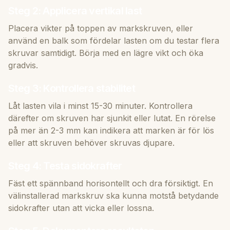
Steg 2: Applicera vertikal last
Placera vikter på toppen av markskruven, eller
använd en balk som fördelar lasten om du testar flera
skruvar samtidigt. Börja med en lägre vikt och öka
gradvis.
Steg 3: Kontrollera stabilitet
Låt lasten vila i minst 15-30 minuter. Kontrollera
därefter om skruven har sjunkit eller lutat. En rörelse
på mer än 2-3 mm kan indikera att marken är för lös
eller att skruven behöver skruvas djupare.
Steg 4: Testa sidokrafter
Fäst ett spännband horisontellt och dra försiktigt. En
välinstallerad markskruv ska kunna motstå betydande
sidokrafter utan att vicka eller lossna.