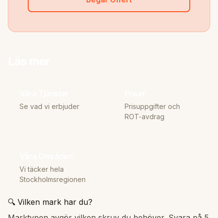
Läs mer
Våra Tjänster
Priser
Se vad vi erbjuder
Prisuppgifter och
ROT-avdrag
Våra Områden
Vi täcker hela
Stockholmsregionen
🔍 Vilken mark har du?
Marktypen avgör vilken skruv du behöver. Svara på 5