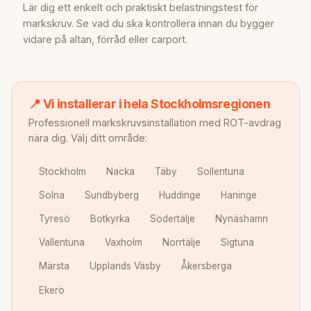
Lär dig ett enkelt och praktiskt belastningstest för
markskruv. Se vad du ska kontrollera innan du bygger
vidare på altan, förråd eller carport.
📍 Vi installerar i hela Stockholmsregionen
Professionell markskruvsinstallation med ROT-avdrag
nära dig. Välj ditt område:
Stockholm
Nacka
Täby
Sollentuna
Solna
Sundbyberg
Huddinge
Haninge
Tyresö
Botkyrka
Södertälje
Nynäshamn
Vallentuna
Vaxholm
Norrtälje
Sigtuna
Märsta
Upplands Väsby
Åkersberga
Ekerö