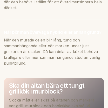
där den behövs i stället för att överdimensionera hela
däcket.
När bör man överväga hybrid eller annan grund?
När den murade delen blir lång, tung och
sammanhängande eller när marken under just
grillzonen är osäker. Då kan delar av köket behöva
kraftigare eller mer sammanhängande stöd än vanlig
punktgrund.
Ska din altan bära ett tungt
grillkök i murblock?
Skicka mått eller skiss på altanen och markera
var grill, murblock och bänkskiva ska stå. Vi