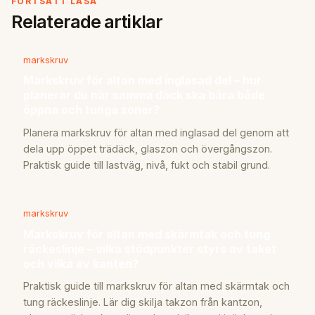
FORTSÄTT LÄSA
Relaterade artiklar
markskruv
Markskruv för altan med inglasad del – hur
planerar du när samma däck ska bära både
öppna och tunga zoner?
Planera markskruv för altan med inglasad del genom att
dela upp öppet trädäck, glaszon och övergångszon.
Praktisk guide till lastväg, nivå, fukt och stabil grund.
markskruv
Markskruv för altan med skärmtak och tung
räckeslinje – vilka stödpunkter styrs av taket
och vilka av kanten?
Praktisk guide till markskruv för altan med skärmtak och
tung räckeslinje. Lär dig skilja takzon från kantzon,