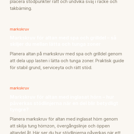
placera stödpunkter rätt och undvika svaj i räcke och
takbärning.
markskruv
Markskruv för altan med spa och grilldel – så
skiljer du mellan lätta och tunga zoner
Planera altan på markskruv med spa och grilldel genom
att dela upp lasten i lätta och tunga zoner. Praktisk guide
för stabil grund, serviceyta och rätt stöd.
markskruv
Markskruv för altan med inglasat hörn – hur
påverkas stödlinjerna när en del blir betydligt
tyngre?
Planera markskruv för altan med inglasat hörn genom
att skilja tung hörnzon, övergångslinje och öppen
altandel åt. Här ser du hur stödlinjerna påverkas när ett