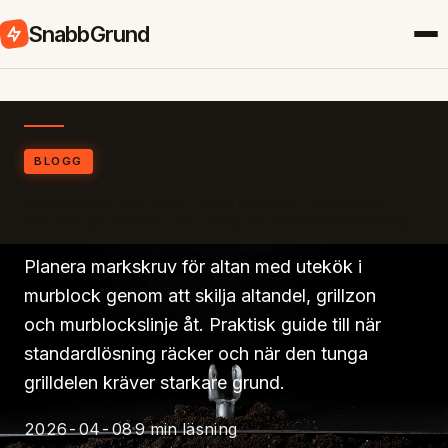
SnabbGrund
BLOGG
Markskruv för altan med utekök i murblock –
när blir grilldelen för tung för standardlösning?
Planera markskruv för altan med utekök i
murblock genom att skilja altandel, grillzon
och murblockslinje åt. Praktisk guide till när
standardlösning räcker och när den tunga
grilldelen kräver starkare grund.
2026-04-08
9 min läsning