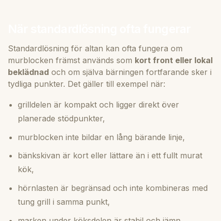
När standardlösning ofta fungerar
Standardlösning för altan kan ofta fungera om
murblocken främst används som
kort front eller lokal
beklädnad
och om själva bärningen fortfarande sker i
tydliga punkter. Det gäller till exempel när:
grilldelen är kompakt och ligger direkt över
planerade stödpunkter,
murblocken inte bildar en lång bärande linje,
bänkskivan är kort eller lättare än i ett fullt murat
kök,
hörnlasten är begränsad och inte kombineras med
tung grill i samma punkt,
marken under köksdelen är stabil och jämn.