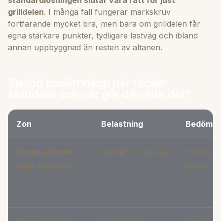
grilldelen
. I många fall fungerar markskruv
fortfarande mycket bra, men bara om grilldelen får
egna starkare punkter, tydligare lastväg och ibland
annan uppbyggnad än resten av altanen.
Snabb bedömning: när räcker
standard och när gör den inte det?
Zon
Belastning
Bedömni
Vanlig altandel
Lätt till normal last
Standard
utan murblock
räcker of