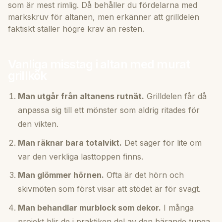
som är mest rimlig. Då behåller du fördelarna med
markskruv för altanen, men erkänner att grilldelen
faktiskt ställer högre krav än resten.
Vanliga misstag i altan med murat
grillkök
Man utgår från altanens rutnät.
Grilldelen får då
anpassa sig till ett mönster som aldrig ritades för
den vikten.
Man räknar bara totalvikt.
Det säger för lite om
var den verkliga lasttoppen finns.
Man glömmer hörnen.
Ofta är det hörn och
skivmöten som först visar att stödet är för svagt.
Man behandlar murblock som dekor.
I många
projekt blir de i praktiken del av den bärande tunga