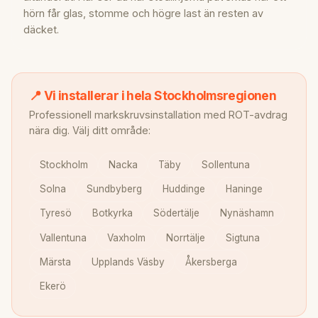
hörn får glas, stomme och högre last än resten av
däcket.
📍 Vi installerar i hela Stockholmsregionen
Professionell markskruvsinstallation med ROT-avdrag
nära dig. Välj ditt område:
Stockholm
Nacka
Täby
Sollentuna
Solna
Sundbyberg
Huddinge
Haninge
Tyresö
Botkyrka
Södertälje
Nynäshamn
Vallentuna
Vaxholm
Norrtälje
Sigtuna
Märsta
Upplands Väsby
Åkersberga
Ekerö