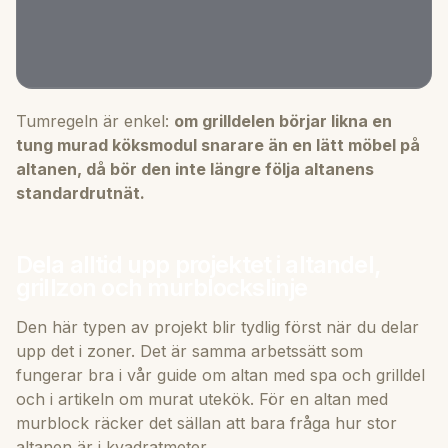
Tumregeln är enkel:
om grilldelen börjar likna en
tung murad köksmodul snarare än en lätt möbel på
altanen, då bör den inte längre följa altanens
standardrutnät.
Dela alltid upp projektet i altandel,
grillzon och murblockslinje
Den här typen av projekt blir tydlig först när du delar
upp det i zoner. Det är samma arbetssätt som
fungerar bra i vår guide om
altan med spa och grilldel
och i artikeln om
murat utekök
. För en altan med
murblock räcker det sällan att bara fråga hur stor
altanen är i kvadratmeter.