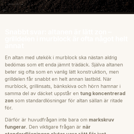
Snabbt svar: altanen är lätt zon –
grilldelen i murblock är ofta något helt
annat
En altan med utekök i murblock ska nästan aldrig
bedömas som ett enda jämnt trädäck. Själva altanen
beter sig ofta som en vanlig lätt konstruktion, men
grilldelen får snabbt en helt annan lastbild. När
murblock, grillinsats, bänkskiva och hörn hamnar i
samma del av däcket uppstår en
tung koncentrerad
zon
som standardlösningar för altan sällan är ritade
för.
Därför är huvudfrågan inte bara om
markskruv
fungerar
. Den viktigare frågan är
när
standardlösningen slutar vara rätt för just