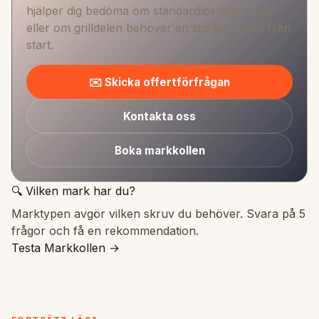
hjälper dig bedöma om standardlösning räcker
eller om grilldelen behöver en starkare plan från
start.
✉️ Skicka offertförfrågan
Kontakta oss
Boka markkollen
🔍 Vilken mark har du?
Marktypen avgör vilken skruv du behöver. Svara på 5
frågor och få en rekommendation.
Testa Markkollen →