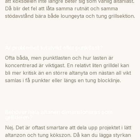
att köksdelen inte längre beter sig som vanlig altanlast.
Då blir det fel att låta samma rutnät och samma
stödavstånd bära både loungeyta och tung grillsektion.
Är problemet totalvikt eller punktlast?
Ofta båda, men punktlasten och hur lasten är
koncentrerad är viktigast. En relativt liten grilldel kan
bli mer kritisk än en större altanyta om nästan all vikt
samlas i få punkter eller längs en tung blocklinje.
Behöver hela altanen dimensioneras som
grilldelen?
Nej. Det är oftast smartare att dela upp projektet i lätt
altanzon och tung kökszon. Då kan du lägga styrkan