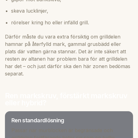
skeva lucklinjer,
rörelser kring ho eller infälld grill.
Därför måste du vara extra försiktig om grilldelen
hamnar på återfylld mark, gammal grusbädd eller
plats där vatten gärna stannar. Det är inte säkert att
resten av altanen har problem bara för att grilldelen
har det – och just därför ska den här zonen bedömas
separat.
Ren markskruv, förstärkt markskruv
eller hybrid?
Ren standardlösning
Passar när murblocken är begränsade och
grilldelen fortfarande beter sig som en tydlig