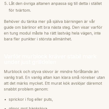
Låt den övriga altanen anpassa sig till detta i stället
för tvärtom.
Behöver du tänka mer på själva bärningen är vår
guide om
bärlinor
ett bra nästa steg. Den visar varför
en tung modul måste ha rätt lastväg hela vägen, inte
bara fler punkter i största allmänhet.
Varför murblock kräver stabil mark
under just grilldelen
Murblock och styva skivor är mindre förlåtande än
vanlig trall. En vanlig altan kan klara små rörelser utan
att det märks mycket. Ett murat kök avslöjar däremot
snabbt problem genom:
sprickor i fog eller puts,
glipor mot bänkskiva,