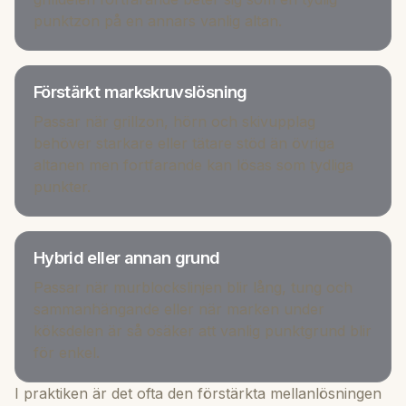
punktzon på en annars vanlig altan.
Förstärkt markskruvslösning
Passar när grillzon, hörn och skivupplag
behöver starkare eller tätare stöd än övriga
altanen men fortfarande kan lösas som tydliga
punkter.
Hybrid eller annan grund
Passar när murblockslinjen blir lång, tung och
sammanhängande eller när marken under
köksdelen är så osäker att vanlig punktgrund blir
för enkel.
I praktiken är det ofta den förstärkta mellanlösningen