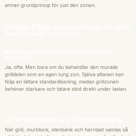
annan grundprincip för just den zonen.
Vanliga frågor om markskruv för altan
med utekök i murblock
Kan markskruv bära en altan med utekök i
murblock?
Ja, ofta. Men bara om du behandlar den murade
grilldelen som en egen tung zon. Själva altanen kan
följa en lättare standardlösning, medan grillzonen
behöver starkare och tätare stöd direkt under lasten.
När blir grilldelen för tung för standardlösning?
När grill, murblock, stenbänk och hörnlast samlas så