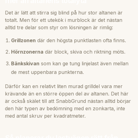
mer än altanens totalyta
Det är lätt att stirra sig blind på hur stor altanen är
totalt. Men för ett utekök i murblock är det nästan
alltid tre delar som styr om lösningen är rimlig:
Grillzonen
där den högsta punktlasten ofta finns.
Hörnzonerna
där block, skiva och riktning möts.
Bänkskivan
som kan ge tung linjelast även mellan
de mest uppenbara punkterna.
Därför kan en relativt liten murad grilldel vara mer
krävande än en större öppen del av altanen. Det här
är också skälet till att SnabbGrund nästan alltid börjar
den här typen av bedömning med en zonkarta, inte
med antal skruv per kvadratmeter.
Så planerar du lastvägen rätt från