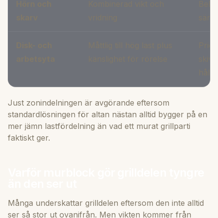
Hörn och
Kombinerad vikt och
Beha
skarv
vridning
särsk
Disk- och
Måttlig till hög last plus
Prior
arbetsyta
känslighet för rörelse
skivo
hålla 
Just zonindelningen är avgörande eftersom
standardlösningen för altan nästan alltid bygger på en
mer jämn lastfördelning än vad ett murat grillparti
faktiskt ger.
Varför murblock gör grilldelen tyngre
än den ser ut
Många underskattar grilldelen eftersom den inte alltid
ser så stor ut ovanifrån. Men vikten kommer från