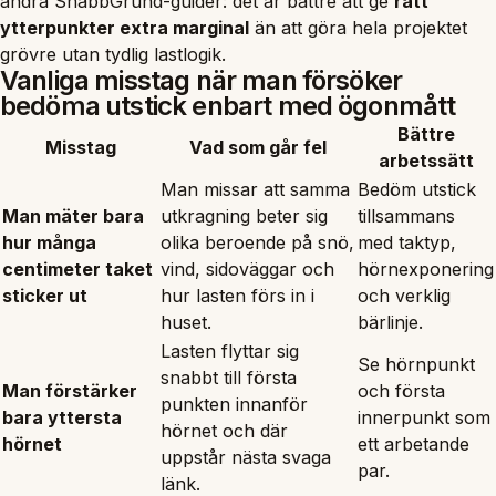
andra SnabbGrund-guider: det är bättre att ge
rätt
ytterpunkter extra marginal
än att göra hela projektet
grövre utan tydlig lastlogik.
Vanliga misstag när man försöker
bedöma utstick enbart med ögonmått
Bättre
Misstag
Vad som går fel
arbetssätt
Man missar att samma
Bedöm utstick
Man mäter bara
utkragning beter sig
tillsammans
hur många
olika beroende på snö,
med taktyp,
centimeter taket
vind, sidoväggar och
hörnexponering
sticker ut
hur lasten förs in i
och verklig
huset.
bärlinje.
Lasten flyttar sig
Se hörnpunkt
snabbt till första
Man förstärker
och första
punkten innanför
bara yttersta
innerpunkt som
hörnet och där
hörnet
ett arbetande
uppstår nästa svaga
par.
länk.