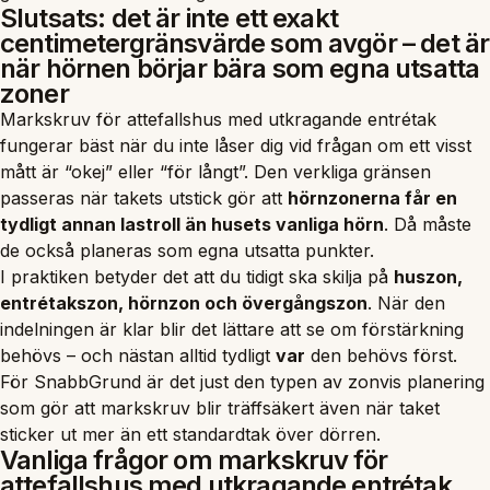
Slutsats: det är inte ett exakt
centimetergränsvärde som avgör – det är
när hörnen börjar bära som egna utsatta
zoner
Markskruv för attefallshus med utkragande entrétak
fungerar bäst när du inte låser dig vid frågan om ett visst
mått är “okej” eller “för långt”. Den verkliga gränsen
passeras när takets utstick gör att
hörnzonerna får en
tydligt annan lastroll än husets vanliga hörn
. Då måste
de också planeras som egna utsatta punkter.
I praktiken betyder det att du tidigt ska skilja på
huszon,
entrétakszon, hörnzon och övergångszon
. När den
indelningen är klar blir det lättare att se om förstärkning
behövs – och nästan alltid tydligt
var
den behövs först.
För SnabbGrund är det just den typen av zonvis planering
som gör att markskruv blir träffsäkert även när taket
sticker ut mer än ett standardtak över dörren.
Vanliga frågor om markskruv för
attefallshus med utkragande entrétak