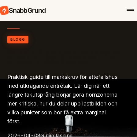
SnabbGrund
BLOGG
Markskruv för attefallshus med utkragande
entrétak – hur långt får taket sticka ut innan
hörnzonerna måste förstärkas?
Praktisk guide till markskruv för attefallshus
med utkragande entrétak. Lär dig när ett
längre takutsprång börjar göra hörnzonerna
mer kritiska, hur du delar upp lastbilden och
vilka punkter som bör få extra marginal
först.
2026-04-08
9 min läsning