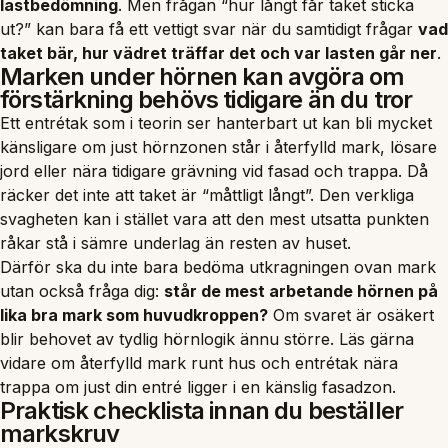
lastbedömning
. Men frågan “hur långt får taket sticka
ut?” kan bara få ett vettigt svar när du samtidigt frågar
vad
taket bär, hur vädret träffar det och var lasten går ner
.
Marken under hörnen kan avgöra om
förstärkning behövs tidigare än du tror
Ett entrétak som i teorin ser hanterbart ut kan bli mycket
känsligare om just hörnzonen står i återfylld mark, lösare
jord eller nära tidigare grävning vid fasad och trappa. Då
räcker det inte att taket är “måttligt långt”. Den verkliga
svagheten kan i stället vara att den mest utsatta punkten
råkar stå i sämre underlag än resten av huset.
Därför ska du inte bara bedöma utkragningen ovan mark
utan också fråga dig:
står de mest arbetande hörnen på
lika bra mark som huvudkroppen?
Om svaret är osäkert
blir behovet av tydlig hörnlogik ännu större. Läs gärna
vidare om
återfylld mark runt hus
och
entrétak nära
trappa
om just din entré ligger i en känslig fasadzon.
Praktisk checklista innan du beställer
markskruv