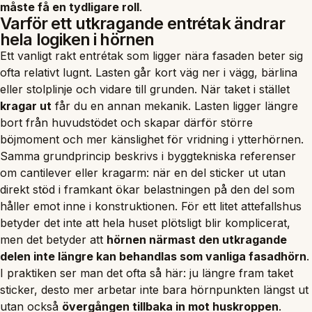
måste få en tydligare roll
.
Varför ett utkragande entrétak ändrar
hela logiken i hörnen
Ett vanligt rakt entrétak som ligger nära fasaden beter sig
ofta relativt lugnt. Lasten går kort väg ner i vägg, bärlina
eller stolplinje och vidare till grunden. När taket i stället
kragar ut
får du en annan mekanik. Lasten ligger längre
bort från huvudstödet och skapar därför större
böjmoment och mer känslighet för vridning i ytterhörnen.
Samma grundprincip beskrivs i byggtekniska referenser
om
cantilever
eller kragarm: när en del sticker ut utan
direkt stöd i framkant ökar belastningen på den del som
håller emot inne i konstruktionen. För ett litet attefallshus
betyder det inte att hela huset plötsligt blir komplicerat,
men det betyder att
hörnen närmast den utkragande
delen inte längre kan behandlas som vanliga fasadhörn
.
I praktiken ser man det ofta så här: ju längre fram taket
sticker, desto mer arbetar inte bara hörnpunkten längst ut
utan också
övergången tillbaka in mot huskroppen
.