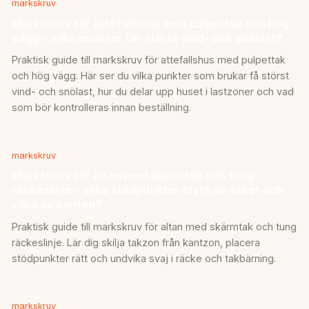
markskruv
Markskruv för attefallshus med pulpettak och hög
vägg – vilka punkter tar störst vind- och snölast?
Praktisk guide till markskruv för attefallshus med pulpettak
och hög vägg. Här ser du vilka punkter som brukar få störst
vind- och snölast, hur du delar upp huset i lastzoner och vad
som bör kontrolleras innan beställning.
markskruv
Markskruv för altan med skärmtak och tung
räckeslinje – vilka stödpunkter styrs av taket och
vilka av kanten?
Praktisk guide till markskruv för altan med skärmtak och tung
räckeslinje. Lär dig skilja takzon från kantzon, placera
stödpunkter rätt och undvika svaj i räcke och takbärning.
markskruv