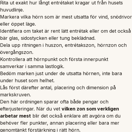
Rita ut exakt hur långt entrétaket kragar ut från husets
huvudlinje.
Markera vilka hörn som är mest utsatta för vind, snödrivor
eller öppet läge.
Identifiera om taket är rent lätt entrétak eller om det också
bär glas, sidostycken eller tung beklädnad.
Dela upp ritningen i huszon, entrétakszon, hörnzon och
övergångszon.
Kontrollera att hörnpunkt och första innerpunkt
samverkar i samma lastlogik.
Bedöm marken just under de utsatta hörnen, inte bara
under huset som helhet.
Lås först därefter antal, placering och dimension på
markskruven.
Den här ordningen sparar ofta både pengar och
efterjusteringar. När du vet
vilken zon som verkligen
arbetar mest
blir det också enklare att avgöra om du
behöver fler punkter, annan placering eller bara mer
genomtänkt förstärkning i rätt hörn.