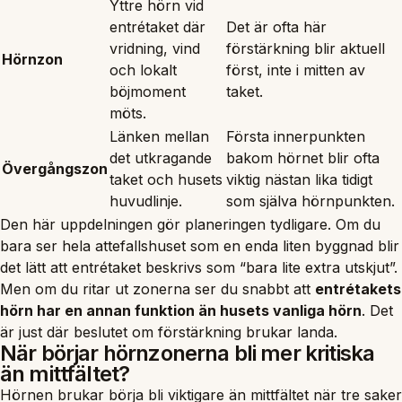
Yttre hörn vid
entrétaket där
Det är ofta här
vridning, vind
förstärkning blir aktuell
Hörnzon
och lokalt
först, inte i mitten av
böjmoment
taket.
möts.
Länken mellan
Första innerpunkten
det utkragande
bakom hörnet blir ofta
Övergångszon
taket och husets
viktig nästan lika tidigt
huvudlinje.
som själva hörnpunkten.
Den här uppdelningen gör planeringen tydligare. Om du
bara ser hela attefallshuset som en enda liten byggnad blir
det lätt att entrétaket beskrivs som “bara lite extra utskjut”.
Men om du ritar ut zonerna ser du snabbt att
entrétakets
hörn har en annan funktion än husets vanliga hörn
. Det
är just där beslutet om förstärkning brukar landa.
När börjar hörnzonerna bli mer kritiska
än mittfältet?
Hörnen brukar börja bli viktigare än mittfältet när tre saker