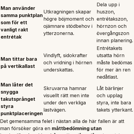
Dela upp i
Man använder
Utkragningen skapar
huszon,
samma punktplan
högre böjmoment och
entrétakszon,
som för ett
ojämnare stödbehov i
hörnzon och
vanligt rakt
ytterzonerna.
övergångszon
entrétak
innan planering.
Entrétakets
Vindlyft, sidokrafter
utsatta hörn
Man tittar bara
och vridning i hörnen
måste bedömas
på vertikallast
underskattas.
för mer än ren
nedåtlast.
Man låter det
Skruvarna hamnar
Låt bärlinjer
snygga
visuellt rätt men inte
och upplag
takutsprånget
under den verkliga
styra, inte bara
styra
lastvägen.
takets ytterkant.
punktplaceringen
Det gemensamma felet i nästan alla de här fallen är att
man försöker göra en
måttbedömning utan