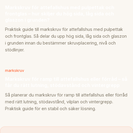
Markskruv för attefallshus med pulpettak och
frontglas – hur skiljer du hög sida, låg sida och
glaszon i grunden?
Praktisk guide till markskruv för attefallshus med pulpettak
och frontglas. Så delar du upp hög sida, låg sida och glaszon
i grunden innan du bestämmer skruvplacering, nivå och
stödlinjer.
markskruv
Markskruv för ramp till attefallshus eller förråd – så
får du rätt lutning, stödavstånd och vintergrepp
Så planerar du markskruv för ramp till attefallshus eller förråd
med rätt lutning, stödavstånd, vilplan och vintergrepp.
Praktisk guide för en stabil och säker lösning.