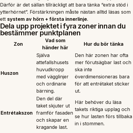
Därför är det sällan tillräckligt att bara tänka “extra stöd i
ytterhörnet”. Förstärkningen måste nästan alltid läsas som
ett
system av hörn + första innerlinje
.
Dela upp projektet i fyra zoner innan du
bestämmer punktplanen
Vad som
Zon
Hur du bör tänka
händer här
Själva
Den här zonen har ofta
attefallshusets
mer förutsägbar last och
huvudkropp
ska inte
Huszon
med vägglinjer
överdimensioneras bara
och ordinarie
för att entrétaket sticker
bärning.
ut.
Den del där
Här behöver du läsa
taket skjuter ut
takets riktiga upplag och
Entrétakszon
framför fasaden
se hur lasten förs tillbaka
och skapar en
in i stommen.
kragande last.