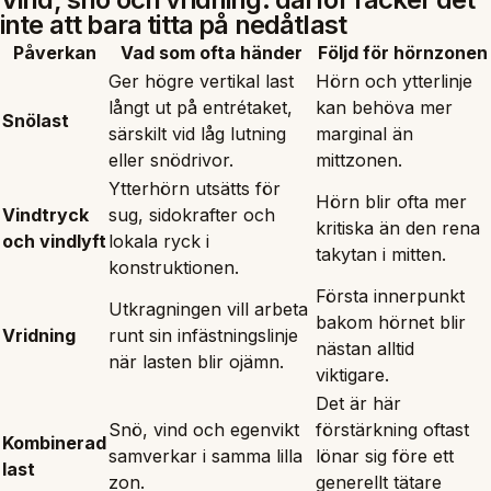
inte att bara titta på nedåtlast
Påverkan
Vad som ofta händer
Följd för hörnzonen
Ger högre vertikal last
Hörn och ytterlinje
långt ut på entrétaket,
kan behöva mer
Snölast
särskilt vid låg lutning
marginal än
eller snödrivor.
mittzonen.
Ytterhörn utsätts för
Hörn blir ofta mer
Vindtryck
sug, sidokrafter och
kritiska än den rena
och vindlyft
lokala ryck i
takytan i mitten.
konstruktionen.
Första innerpunkt
Utkragningen vill arbeta
bakom hörnet blir
Vridning
runt sin infästningslinje
nästan alltid
när lasten blir ojämn.
viktigare.
Det är här
Snö, vind och egenvikt
förstärkning oftast
Kombinerad
samverkar i samma lilla
lönar sig före ett
last
zon.
generellt tätare