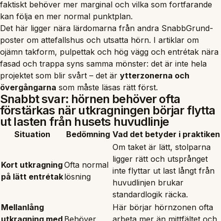
faktiskt behöver mer marginal och vilka som fortfarande
kan följa en mer normal punktplan.
Det här ligger nära lärdomarna från andra SnabbGrund-
poster om attefallshus och utsatta hörn. I artiklar om
ojämn takform
,
pulpettak och hög vägg
och
entrétak nära
fasad och trappa
syns samma mönster: det är inte hela
projektet som blir svårt – det är
ytterzonerna och
övergångarna
som måste läsas rätt först.
Snabbt svar: hörnen behöver ofta
förstärkas när utkragningen börjar flytta
ut lasten från husets huvudlinje
Situation
Bedömning
Vad det betyder i praktiken
Om taket är lätt, stolparna
ligger rätt och utsprånget
Kort utkragning
Ofta normal
inte flyttar ut last långt från
på lätt entrétak
lösning
huvudlinjen brukar
standardlogik räcka.
Mellanlång
Här börjar hörnzonen ofta
utkragning med
Behöver
arbeta mer än mittfältet och