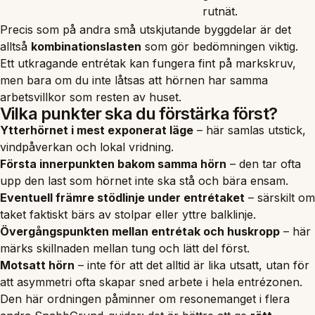
rutnät.
Precis som på andra små utskjutande byggdelar är det
alltså
kombinationslasten
som gör bedömningen viktig.
Ett utkragande entrétak kan fungera fint på markskruv,
men bara om du inte låtsas att hörnen har samma
arbetsvillkor som resten av huset.
Vilka punkter ska du förstärka först?
Ytterhörnet i mest exponerat läge
– här samlas utstick,
vindpåverkan och lokal vridning.
Första innerpunkten bakom samma hörn
– den tar ofta
upp den last som hörnet inte ska stå och bära ensam.
Eventuell främre stödlinje under entrétaket
– särskilt om
taket faktiskt bärs av stolpar eller yttre balklinje.
Övergångspunkten mellan entrétak och huskropp
– här
märks skillnaden mellan tung och lätt del först.
Motsatt hörn
– inte för att det alltid är lika utsatt, utan för
att asymmetri ofta skapar sned arbete i hela entrézonen.
Den här ordningen påminner om resonemanget i flera