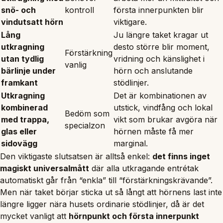
snö- och
kontroll
första innerpunkten blir
vindutsatt hörn
viktigare.
Lång
Ju längre taket kragar ut
utkragning
desto större blir moment,
Förstärkning
utan tydlig
vridning och känslighet i
vanlig
bärlinje under
hörn och anslutande
framkant
stödlinjer.
Utkragning
Det är kombinationen av
kombinerad
utstick, vindfång och lokal
Bedöm som
med trappa,
vikt som brukar avgöra när
specialzon
glas eller
hörnen måste få mer
sidovägg
marginal.
Den viktigaste slutsatsen är alltså enkel:
det finns inget
magiskt universalmått
där alla utkragande entrétak
automatiskt går från “enkla” till “förstärkningskrävande”.
Men när taket börjar sticka ut så långt att hörnens last inte
längre ligger nära husets ordinarie stödlinjer, då är det
mycket vanligt att
hörnpunkt och första innerpunkt