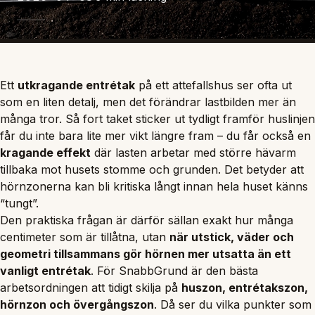
Ett
utkragande entrétak
på ett attefallshus ser ofta ut
som en liten detalj, men det förändrar lastbilden mer än
många tror. Så fort taket sticker ut tydligt framför huslinjen
får du inte bara lite mer vikt längre fram – du får också en
kragande effekt
där lasten arbetar med större hävarm
tillbaka mot husets stomme och grunden. Det betyder att
hörnzonerna kan bli kritiska långt innan hela huset känns
“tungt”.
Den praktiska frågan är därför sällan exakt hur många
centimeter som är tillåtna, utan
när utstick, väder och
geometri tillsammans gör hörnen mer utsatta än ett
vanligt entrétak
. För SnabbGrund är den bästa
arbetsordningen att tidigt skilja på
huszon, entrétakszon,
hörnzon och övergångszon
. Då ser du vilka punkter som