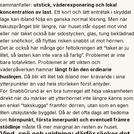
sammanfaller:
utstick, väderexponering och lokal
koncentration av last
. Ett kort och lätt entrétak i skyddat
läge kan ibland följa en ganska normal lösning. Men när
takutsprånget blir längre, när huset står öppet mot vind
eller när taket också bär sidostycken, glas, tung beklädnad
eller snöfickor, då flyttas risken snabbt ut mot hörnen.
Det är också här många gör feltolkningen att “taket är ju
litet, så lasten kan inte vara så farlig”. Problemet är inte
bara totalvikten. Problemet är att vikten och
väderpåverkan hamnar
långt från den ordinarie
huslinjen
. Då blir ett litet tak ibland mer krävande i sina
ytterpunkter än vad hela storleken först antyder.
För SnabbGrund är en bra tumregel att höja vaksamheten
direkt när du märker att ytterhörnet inte längre känns som
en enkel “takskugga” framför dörren, utan som en egen
liten utskjutande byggdel. Då är det ofta dags att bedöma
om
hörnpunkt, första innerpunkt och eventuell främre
stödlinje
måste få mer marginal än resten av huset.
Vind, snö och vridning: därför räcker det