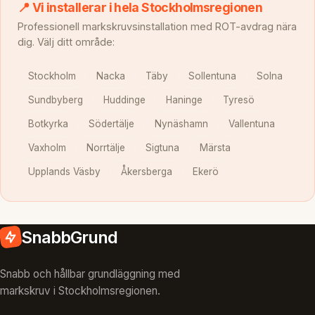
📍 Vi installerar i hela Stockholmsregionen
Professionell markskruvsinstallation med ROT-avdrag nära
dig. Välj ditt område:
Stockholm
Nacka
Täby
Sollentuna
Solna
Sundbyberg
Huddinge
Haninge
Tyresö
Botkyrka
Södertälje
Nynäshamn
Vallentuna
Vaxholm
Norrtälje
Sigtuna
Märsta
Upplands Väsby
Åkersberga
Ekerö
SnabbGrund
Snabb och hållbar grundläggning med
markskruv i Stockholmsregionen.