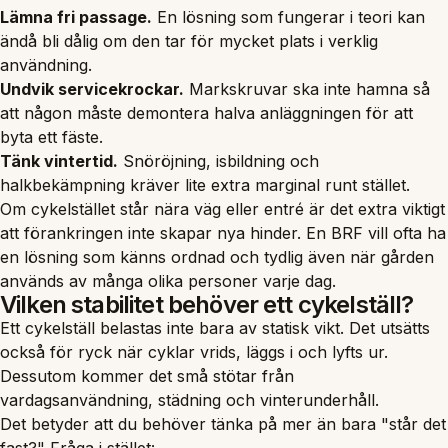
Lämna fri passage.
En lösning som fungerar i teori kan
ändå bli dålig om den tar för mycket plats i verklig
användning.
Undvik servicekrockar.
Markskruvar ska inte hamna så
att någon måste demontera halva anläggningen för att
byta ett fäste.
Tänk vintertid.
Snöröjning, isbildning och
halkbekämpning kräver lite extra marginal runt stället.
Om cykelstället står nära väg eller entré är det extra viktigt
att förankringen inte skapar nya hinder. En BRF vill ofta ha
en lösning som känns ordnad och tydlig även när gården
används av många olika personer varje dag.
Vilken stabilitet behöver ett cykelställ?
Ett cykelställ belastas inte bara av statisk vikt. Det utsätts
också för ryck när cyklar vrids, läggs i och lyfts ur.
Dessutom kommer det små stötar från
vardagsanvändning, städning och vinterunderhåll.
Det betyder att du behöver tänka på mer än bara "står det