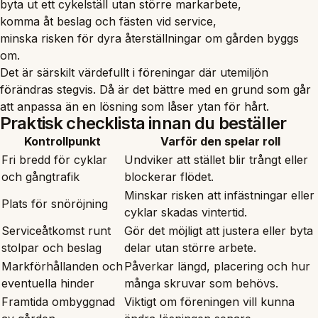
byta ut ett cykelställ utan större markarbete,
komma åt beslag och fästen vid service,
minska risken för dyra återställningar om gården byggs
om.
Det är särskilt värdefullt i föreningar där utemiljön
förändras stegvis. Då är det bättre med en grund som går
att anpassa än en lösning som låser ytan för hårt.
Praktisk checklista innan du beställer
Kontrollpunkt
Varför den spelar roll
Fri bredd för cyklar
Undviker att stället blir trångt eller
och gångtrafik
blockerar flödet.
Minskar risken att infästningar eller
Plats för snöröjning
cyklar skadas vintertid.
Serviceåtkomst runt
Gör det möjligt att justera eller byta
stolpar och beslag
delar utan större arbete.
Markförhållanden och
Påverkar längd, placering och hur
eventuella hinder
många skruvar som behövs.
Framtida ombyggnad
Viktigt om föreningen vill kunna