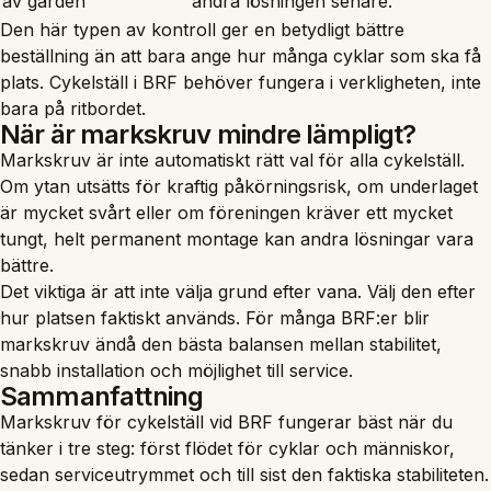
av gården
ändra lösningen senare.
Den här typen av kontroll ger en betydligt bättre
beställning än att bara ange hur många cyklar som ska få
plats. Cykelställ i BRF behöver fungera i verkligheten, inte
bara på ritbordet.
När är markskruv mindre lämpligt?
Markskruv är inte automatiskt rätt val för alla cykelställ.
Om ytan utsätts för kraftig påkörningsrisk, om underlaget
är mycket svårt eller om föreningen kräver ett mycket
tungt, helt permanent montage kan andra lösningar vara
bättre.
Det viktiga är att inte välja grund efter vana. Välj den efter
hur platsen faktiskt används. För många BRF:er blir
markskruv ändå den bästa balansen mellan stabilitet,
snabb installation och möjlighet till service.
Sammanfattning
Markskruv för cykelställ vid BRF fungerar bäst när du
tänker i tre steg: först flödet för cyklar och människor,
sedan serviceutrymmet och till sist den faktiska stabiliteten.