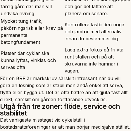
färdig gård där man vill
och gör det lättare att
undvika rivning
planera om senare.
Mycket tung trafik,
Kontrollera lastbilden noga
påkörningsrisk eller krav på
och jämför med alternativ
permanenta
innan du bestämmer dig.
betongfundament
Lägg extra fokus på fri yta
Platser där cyklar ska
runt ställen och på att
kunna lyftas, vinklas och
skruvarna inte hamnar i
servas ofta
vägen.
För en BRF är markskruv särskilt intressant när du vill
göra en lösning som är stabil men ändå enkel att serva,
flytta eller bygga ut. Det är ofta bättre än att gjuta fast allt
direkt, särskilt om gården fortfarande utvecklas.
Utgå från tre zoner: flöde, service och
stabilitet
Det vanligaste misstaget vid cykelställ i
bostadsrättsföreningar är att man börjar med själva stället.