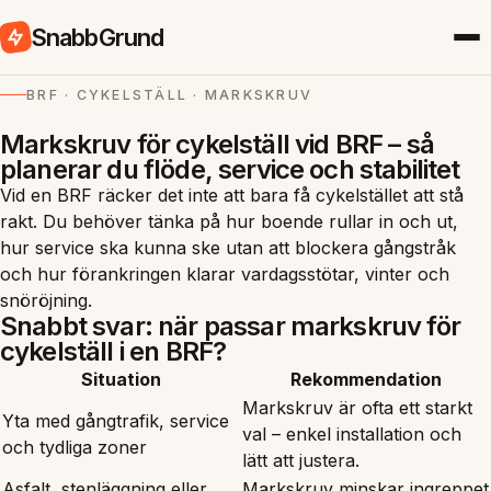
SnabbGrund
BRF · CYKELSTÄLL · MARKSKRUV
Markskruv för cykelställ vid BRF – så
planerar du flöde, service och stabilitet
Vid en BRF räcker det inte att bara få cykelstället att stå
rakt. Du behöver tänka på hur boende rullar in och ut,
hur service ska kunna ske utan att blockera gångstråk
och hur förankringen klarar vardagsstötar, vinter och
snöröjning.
Snabbt svar: när passar markskruv för
cykelställ i en BRF?
Situation
Rekommendation
Markskruv är ofta ett starkt
Yta med gångtrafik, service
val – enkel installation och
och tydliga zoner
lätt att justera.
Asfalt, stenläggning eller
Markskruv minskar ingreppet