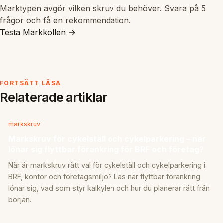
Marktypen avgör vilken skruv du behöver. Svara på 5
frågor och få en rekommendation.
Testa Markkollen →
FORTSÄTT LÄSA
Relaterade artiklar
markskruv
Markskruv för cykelställ och cykelparkering – när
lönar sig flyttbar förankring för BRF och företag?
När är markskruv rätt val för cykelställ och cykelparkering i
BRF, kontor och företagsmiljö? Läs när flyttbar förankring
lönar sig, vad som styr kalkylen och hur du planerar rätt från
början.