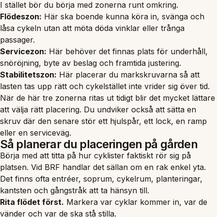
I stället bör du börja med zonerna runt omkring.
Flödeszon:
Här ska boende kunna köra in, svänga och
låsa cykeln utan att möta döda vinklar eller trånga
passager.
Servicezon:
Här behöver det finnas plats för underhåll,
snöröjning, byte av beslag och framtida justering.
Stabilitetszon:
Här placerar du markskruvarna så att
lasten tas upp rätt och cykelstället inte vrider sig över tid.
När de här tre zonerna ritas ut tidigt blir det mycket lättare
att välja rätt placering. Du undviker också att sätta en
skruv där den senare stör ett hjulspår, ett lock, en ramp
eller en serviceväg.
Så planerar du placeringen på gården
Börja med att titta på hur cyklister faktiskt rör sig på
platsen. Vid BRF handlar det sällan om en rak enkel yta.
Det finns ofta entréer, soprum, cykelrum, planteringar,
kantsten och gångstråk att ta hänsyn till.
Rita flödet först.
Markera var cyklar kommer in, var de
vänder och var de ska stå stilla.