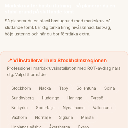
Markskruv för bastu i lutning – så planerar du en
stabil grund på sluttande tomt
Så planerar du en stabil bastugrund med markskruv på
sluttande tomt. Lär dig tänka kring nivåskillnad, lastväg,
höjdjustering och när du bör förstärka extra.
📍 Vi installerar i hela Stockholmsregionen
Professionell markskruvsinstallation med ROT-avdrag nära
dig. Välj ditt område:
Stockholm
Nacka
Täby
Sollentuna
Solna
Sundbyberg
Huddinge
Haninge
Tyresö
Botkyrka
Södertälje
Nynäshamn
Vallentuna
Vaxholm
Norrtälje
Sigtuna
Märsta
Upplands Väsby
Åkersberga
Ekerö