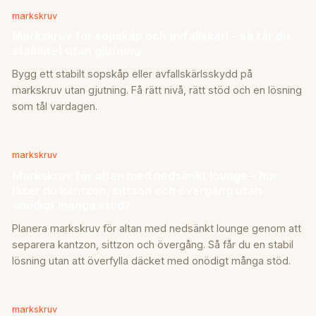
markskruv
Markskruv för sopskåp och avfallskärl – så får du
stabilitet utan gjutning
Bygg ett stabilt sopskåp eller avfallskärlsskydd på
markskruv utan gjutning. Få rätt nivå, rätt stöd och en lösning
som tål vardagen.
markskruv
Markskruv för altan med nedsänkt lounge – hur
låser du kantzon, sittzon och övergång utan
onödigt många stöd?
Planera markskruv för altan med nedsänkt lounge genom att
separera kantzon, sittzon och övergång. Så får du en stabil
lösning utan att överfylla däcket med onödigt många stöd.
markskruv