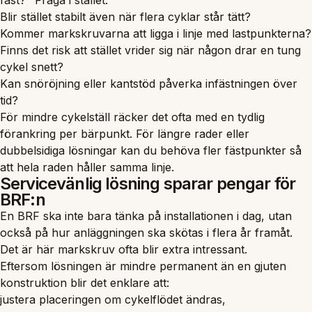
fast?" Fråga i stället:
Blir stället stabilt även när flera cyklar står tätt?
Kommer markskruvarna att ligga i linje med lastpunkterna?
Finns det risk att stället vrider sig när någon drar en tung
cykel snett?
Kan snöröjning eller kantstöd påverka infästningen över
tid?
För mindre cykelställ räcker det ofta med en tydlig
förankring per bärpunkt. För längre rader eller
dubbelsidiga lösningar kan du behöva fler fästpunkter så
att hela raden håller samma linje.
Servicevänlig lösning sparar pengar för
BRF:n
En BRF ska inte bara tänka på installationen i dag, utan
också på hur anläggningen ska skötas i flera år framåt.
Det är här markskruv ofta blir extra intressant.
Eftersom lösningen är mindre permanent än en gjuten
konstruktion blir det enklare att:
justera placeringen om cykelflödet ändras,