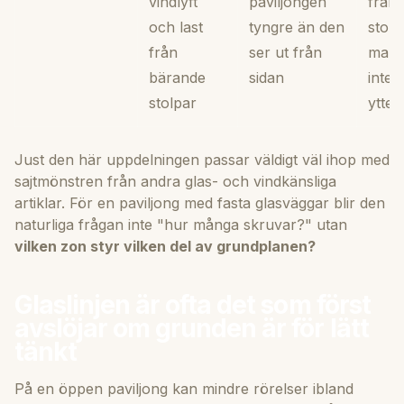
vindlyft
paviljongen
från t
och last
tyngre än den
stolpe
från
ser ut från
mark
bärande
sidan
inte 
stolpar
ytter
Just den här uppdelningen passar väldigt väl ihop med
sajtmönstren från andra glas- och vindkänsliga
artiklar. För en paviljong med fasta glasväggar blir den
naturliga frågan inte "hur många skruvar?" utan
vilken zon styr vilken del av grundplanen?
Glaslinjen är ofta det som först
avslöjar om grunden är för lätt
tänkt
På en öppen paviljong kan mindre rörelser ibland