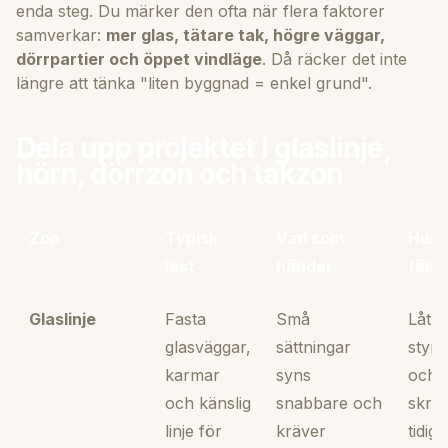
enda steg. Du märker den ofta när flera faktorer
samverkar:
mer glas, tätare tak, högre väggar,
dörrpartier och öppet vindläge
. Då räcker det inte
längre att tänka "liten byggnad = enkel grund".
Dela upp projektet i glaslinje,
hörn, dörrzon och takzon
Zon
Typisk
Vad som
Hur 
last
händer
tänk
Glaslinje
Fasta
Små
Låt g
glasväggar,
sättningar
styra
karmar
syns
och
och känslig
snabbare och
skru
linje för
kräver
tidigt