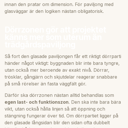
innan den pratar om dimension. För paviljong med
glasväggar är den logiken nästan obligatorisk.
Dörrzonen gör att projektet
känns mer som uterum än
trädgårdspaviljong
Så fort den glasade paviljongen får ett riktigt dörrparti
händer något viktigt: byggnaden blir inte bara tyngre,
utan också mer beroende av exakt nivå. Dörrar,
trösklar, gångjärn och skjutdelar reagerar snabbare
på små rörelser än fasta väggfält gör.
Därför ska dörrzonen nästan alltid behandlas som
egen last- och funktionszon
. Den ska inte bara bära
vikt, utan också hålla linjen så att öppning och
stängning fungerar över tid. Om dörrpartiet ligger på
den glasade långsidan blir den sidan ofta dubbelt