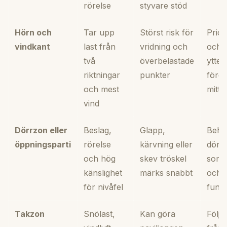
rörelse
styvare stöd
Hörn och
Tar upp
Störst risk för
Prior
vindkant
last från
vridning och
och u
två
överbelastade
ytter
riktningar
punkter
före 
och mest
mittfä
vind
Dörrzon eller
Beslag,
Glapp,
Beha
öppningsparti
rörelse
kärvning eller
dörr
och hög
skev tröskel
som e
känslighet
märks snabbt
och
för nivåfel
funk
Takzon
Snölast,
Kan göra
Följ 