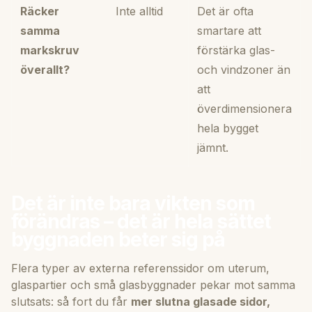
Räcker
Inte alltid
Det är ofta
samma
smartare att
markskruv
förstärka glas-
överallt?
och vindzoner än
att
överdimensionera
hela bygget
jämnt.
Det är inte bara vikten som
förändras – det är hela sättet
byggnaden beter sig på
Flera typer av externa referenssidor om uterum,
glaspartier och små glasbyggnader pekar mot samma
slutsats: så fort du får
mer slutna glasade sidor,