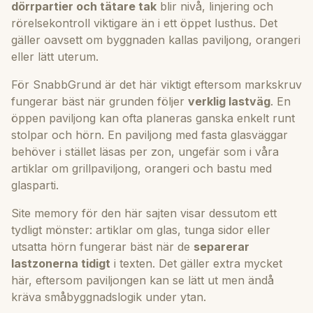
dörrpartier och tätare tak
blir nivå, linjering och
rörelsekontroll viktigare än i ett öppet lusthus. Det
gäller oavsett om byggnaden kallas paviljong, orangeri
eller lätt uterum.
För SnabbGrund är det här viktigt eftersom markskruv
fungerar bäst när grunden följer
verklig lastväg
. En
öppen paviljong kan ofta planeras ganska enkelt runt
stolpar och hörn. En paviljong med fasta glasväggar
behöver i stället läsas per zon, ungefär som i våra
artiklar om
grillpaviljong
,
orangeri
och
bastu med
glasparti
.
Site memory för den här sajten visar dessutom ett
tydligt mönster: artiklar om glas, tunga sidor eller
utsatta hörn fungerar bäst när de
separerar
lastzonerna tidigt
i texten. Det gäller extra mycket
här, eftersom paviljongen kan se lätt ut men ändå
kräva småbyggnadslogik under ytan.