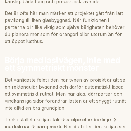
känslig: både tung och precisionskrävande.
Det är ofta här man märker att projektet gått från lätt
paviljong till liten glasbyggnad. När funktionen i
partierna blir lika viktig som själva bärigheten behöver
du planera mer som för
orangeri
eller
uterum
än för
ett öppet lusthus.
Börja med lastvägen, inte med
ett symmetriskt mönster
Det vanligaste felet i den här typen av projekt är att se
en rektangulär byggnad och därför automatiskt lägga
ett symmetriskt rutnät. Men när glas, dörrpartier och
vindkänsliga sidor förändrar lasten är ett snyggt rutnät
inte alltid en bra grundplan.
Tänk i stället i kedjan
tak → stolpe eller bärlinje →
markskruv → bärig mark
. När du följer den kedjan ser