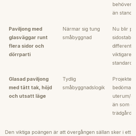
behöver o
än standar
Paviljong med
Närmar sig tung
Nu blir pr
glasväggar runt
småbyggnad
sidostabili
flera sidor och
differentie
dörrparti
viktigare 
standardlö
Glasad paviljong
Tydlig
Projektet 
med tätt tak, höjd
småbyggnadslogik
bedömas 
och utsatt läge
uterum/or
än som en
trädgårdsp
Den viktiga poängen är att övergången sällan sker i ett