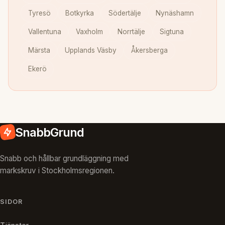
Tyresö
Botkyrka
Södertälje
Nynäshamn
Vallentuna
Vaxholm
Norrtälje
Sigtuna
Märsta
Upplands Väsby
Åkersberga
Ekerö
SnabbGrund
Snabb och hållbar grundläggning med
markskruv i Stockholmsregionen.
SIDOR