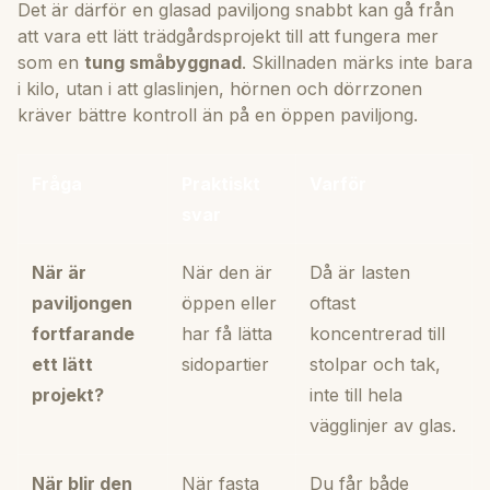
Det är därför en glasad paviljong snabbt kan gå från
att vara ett lätt trädgårdsprojekt till att fungera mer
som en
tung småbyggnad
. Skillnaden märks inte bara
i kilo, utan i att glaslinjen, hörnen och dörrzonen
kräver bättre kontroll än på en öppen paviljong.
Fråga
Praktiskt
Varför
svar
När är
När den är
Då är lasten
paviljongen
öppen eller
oftast
fortfarande
har få lätta
koncentrerad till
ett lätt
sidopartier
stolpar och tak,
projekt?
inte till hela
vägglinjer av glas.
När blir den
När fasta
Du får både