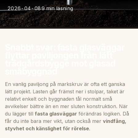
2026-04-08
9 min läsning
Snabbt svar: fasta glasväggar
flyttar paviljongen från lätt
trädgårdsbygge mot glasad
småbyggnad
En vanlig paviljong på markskruv är ofta ett ganska
lätt projekt. Lasten går främst ner i stolpar, taket är
relativt enkelt och byggnaden tål normalt små
avvikelser bättre än en mer sluten konstruktion. När
du lägger till
fasta glasväggar
förändras logiken. Då
får du inte bara mer vikt, utan också mer
vindfång,
styvhet och känslighet för rörelse
.