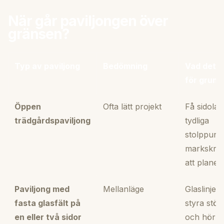
När går paviljongen över
gränsen?
Typ av paviljong
Bedömning
Vad det b
för grund
Öppen
Ofta lätt projekt
Få sidolas
trädgårdspaviljong
tydliga
stolppunk
markskruv
att planer
Paviljong med
Mellanläge
Glaslinjen
fasta glasfält på
styra stö
en eller två sidor
och hörn