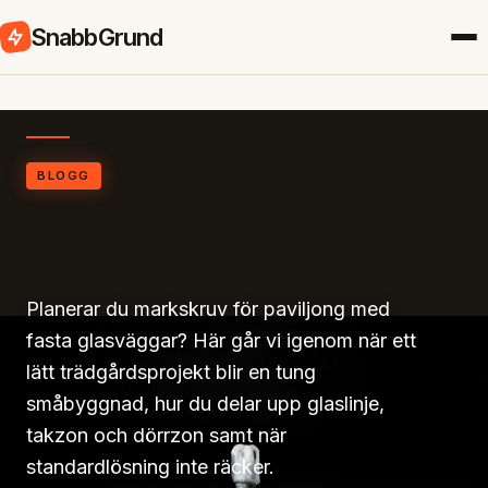
SnabbGrund
BLOGG
Markskruv för paviljong med fasta glasväggar
– när går den från lätt trädgårdsprojekt till tung
småbyggnad?
Planerar du markskruv för paviljong med
fasta glasväggar? Här går vi igenom när ett
lätt trädgårdsprojekt blir en tung
småbyggnad, hur du delar upp glaslinje,
takzon och dörrzon samt när
standardlösning inte räcker.