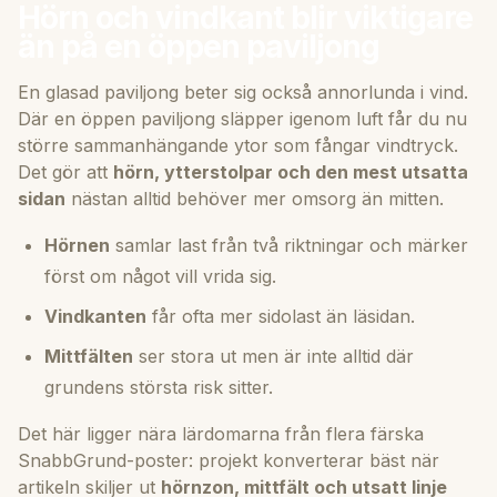
Hörn och vindkant blir viktigare
än på en öppen paviljong
En glasad paviljong beter sig också annorlunda i vind.
Där en öppen paviljong släpper igenom luft får du nu
större sammanhängande ytor som fångar vindtryck.
Det gör att
hörn, ytterstolpar och den mest utsatta
sidan
nästan alltid behöver mer omsorg än mitten.
Hörnen
samlar last från två riktningar och märker
först om något vill vrida sig.
Vindkanten
får ofta mer sidolast än läsidan.
Mittfälten
ser stora ut men är inte alltid där
grundens största risk sitter.
Det här ligger nära lärdomarna från flera färska
SnabbGrund-poster: projekt konverterar bäst när
artikeln skiljer ut
hörnzon, mittfält och utsatt linje