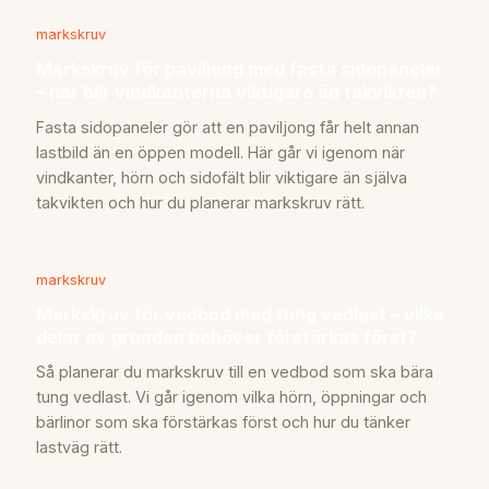
markskruv
Markskruv för paviljong med fasta sidopaneler
– när blir vindkanterna viktigare än takvikten?
Fasta sidopaneler gör att en paviljong får helt annan
lastbild än en öppen modell. Här går vi igenom när
vindkanter, hörn och sidofält blir viktigare än själva
takvikten och hur du planerar markskruv rätt.
markskruv
Markskruv för vedbod med tung vedlast – vilka
delar av grunden behöver förstärkas först?
Så planerar du markskruv till en vedbod som ska bära
tung vedlast. Vi går igenom vilka hörn, öppningar och
bärlinor som ska förstärkas först och hur du tänker
lastväg rätt.