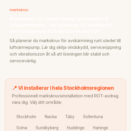
markskruv
Markskruv för avskärmning runt utedel till
luftvärmepump – hur planerar du vindskydd,
serviceöppning och vibrationszon rätt?
Så planerar du markskruv för avskärmning runt utedel till
luftvärmepump. Lär dig skilja vindskydd, serviceöppning
och vibrationszon åt så att lösningen blir stabil och
servicevänlig.
📍 Vi installerar i hela Stockholmsregionen
Professionell markskruvsinstallation med ROT-avdrag
nära dig. Välj ditt område:
Stockholm
Nacka
Täby
Sollentuna
Solna
Sundbyberg
Huddinge
Haninge