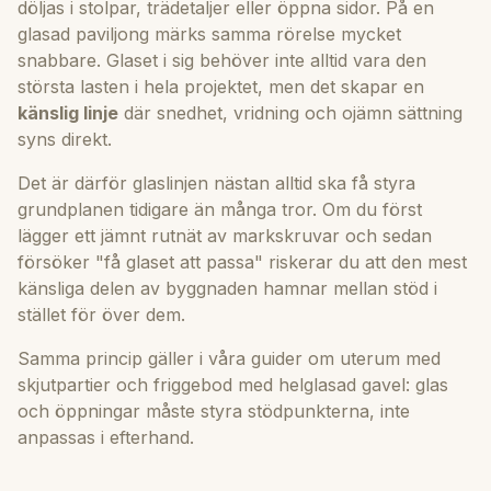
döljas i stolpar, trädetaljer eller öppna sidor. På en
glasad paviljong märks samma rörelse mycket
snabbare. Glaset i sig behöver inte alltid vara den
största lasten i hela projektet, men det skapar en
känslig linje
där snedhet, vridning och ojämn sättning
syns direkt.
Det är därför glaslinjen nästan alltid ska få styra
grundplanen tidigare än många tror. Om du först
lägger ett jämnt rutnät av markskruvar och sedan
försöker "få glaset att passa" riskerar du att den mest
känsliga delen av byggnaden hamnar mellan stöd i
stället för över dem.
Samma princip gäller i våra guider om
uterum med
skjutpartier
och
friggebod med helglasad gavel
: glas
och öppningar måste styra stödpunkterna, inte
anpassas i efterhand.