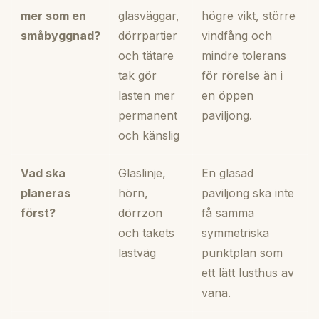
mer som en
glasväggar,
högre vikt, större
småbyggnad?
dörrpartier
vindfång och
och tätare
mindre tolerans
tak gör
för rörelse än i
lasten mer
en öppen
permanent
paviljong.
och känslig
Vad ska
Glaslinje,
En glasad
planeras
hörn,
paviljong ska inte
först?
dörrzon
få samma
och takets
symmetriska
lastväg
punktplan som
ett lätt lusthus av
vana.