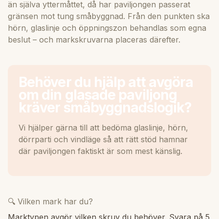
än själva yttermåttet, då har paviljongen passerat
gränsen mot tung småbyggnad. Från den punkten ska
hörn, glaslinje och öppningszon behandlas som egna
beslut – och markskruvarna placeras därefter.
Behöver du hjälp att avgöra
om din glasade paviljong
kräver småbyggnadslogik?
Vi hjälper gärna till att bedöma glaslinje, hörn,
dörrparti och vindläge så att rätt stöd hamnar
där paviljongen faktiskt är som mest känslig.
🔍 Vilken mark har du?
Marktypen avgör vilken skruv du behöver. Svara på 5