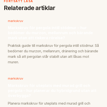
FORTSÄTT LÄSA
Relaterade artiklar
markskruv
Markskruv för pergola intill stödmur – hur
bedömer du murzon, mellanrum och bärande
mark utan att riskera rörelse?
Praktisk guide till markskruv för pergola intill stödmur. Så
bedömer du murzon, mellanrum, dränering och bärande
mark så att pergolan står stabilt utan att låsas mot
muren.
markskruv
Markskruv för uteplats med murad grill och
pergola – hur planerar du hybridgrund utan att
överbygga?
Planera markskruv för uteplats med murad grill och