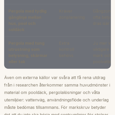
Pergola med tydlig
Kräver
Gångzonen 
gånglinje mellan
zonplanering
ofta betyde
hus, pool och
dras isär r
soldäck
Pergola med tung
Extra
Ju mer vikt
utrustning som
kontroll
viktigare bl
belysning, skärmar
behövs
mark och i
eller tak
poolvatten.
Även om externa källor var svåra att få rena utdrag
från i researchen återkommer samma huvudmönster i
material om pooldäck, pergolalösningar och våta
utemiljöer: vattenväg, användningsflöde och underlag
måste bedömas tillsammans. För markskruv betyder
det att du inte ska börja med centrumlinjer för stolpar,