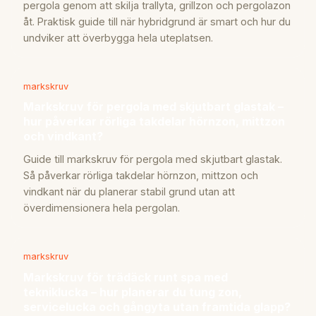
pergola genom att skilja trallyta, grillzon och pergolazon
åt. Praktisk guide till när hybridgrund är smart och hur du
undviker att överbygga hela uteplatsen.
markskruv
Markskruv för pergola med skjutbart glastak –
hur påverkar rörliga takdelar hörnzon, mittzon
och vindkant?
Guide till markskruv för pergola med skjutbart glastak.
Så påverkar rörliga takdelar hörnzon, mittzon och
vindkant när du planerar stabil grund utan att
överdimensionera hela pergolan.
markskruv
Markskruv för trädäck runt spa med
tekniklucka – hur planerar du tung zon,
servicelucka och gångyta utan framtida glapp?