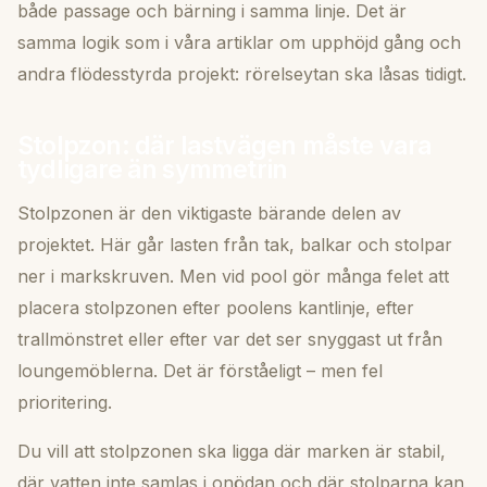
både passage och bärning i samma linje. Det är
samma logik som i våra artiklar om
upphöjd gång
och
andra flödesstyrda projekt: rörelseytan ska låsas tidigt.
Stolpzon: där lastvägen måste vara
tydligare än symmetrin
Stolpzonen är den viktigaste bärande delen av
projektet. Här går lasten från tak, balkar och stolpar
ner i markskruven. Men vid pool gör många felet att
placera stolpzonen efter poolens kantlinje, efter
trallmönstret eller efter var det ser snyggast ut från
loungemöblerna. Det är förståeligt – men fel
prioritering.
Du vill att stolpzonen ska ligga där marken är stabil,
där vatten inte samlas i onödan och där stolparna kan