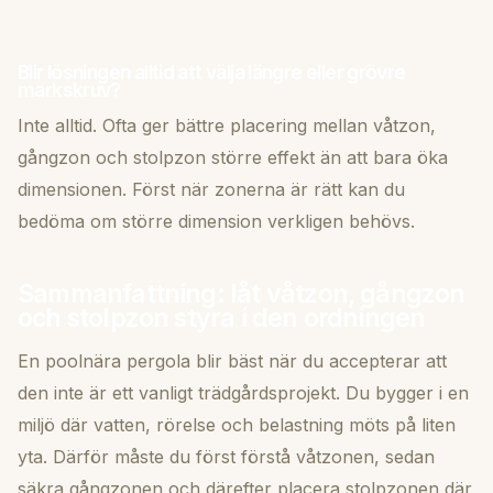
Blir lösningen alltid att välja längre eller grövre
markskruv?
Inte alltid. Ofta ger bättre placering mellan våtzon,
gångzon och stolpzon större effekt än att bara öka
dimensionen. Först när zonerna är rätt kan du
bedöma om större dimension verkligen behövs.
Sammanfattning: låt våtzon, gångzon
och stolpzon styra i den ordningen
En poolnära pergola blir bäst när du accepterar att
den inte är ett vanligt trädgårdsprojekt. Du bygger i en
miljö där vatten, rörelse och belastning möts på liten
yta. Därför måste du först förstå våtzonen, sedan
säkra gångzonen och därefter placera stolpzonen där