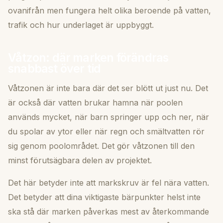
ovanifrån men fungera helt olika beroende på vatten,
trafik och hur underlaget är uppbyggt.
Våtzon: där marken förändras
snabbast över tid
Våtzonen är inte bara där det ser blött ut just nu. Det
är också där vatten brukar hamna när poolen
används mycket, när barn springer upp och ner, när
du spolar av ytor eller när regn och smältvatten rör
sig genom poolområdet. Det gör våtzonen till den
minst förutsägbara delen av projektet.
Det här betyder inte att markskruv är fel nära vatten.
Det betyder att dina viktigaste bärpunkter helst inte
ska stå där marken påverkas mest av återkommande