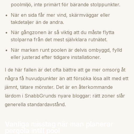
poolmiljö, inte primärt för bärande stolppunkter.
När en sida får mer vind, skärmväggar eller
takdetaljer än de andra.
När gångzonen är så viktig att du måste flytta
stolparna från det mest självklara rutnätet.
När marken runt poolen är delvis ombyggd, fylld
eller justerad efter tidigare installationer.
I de här fallen är det ofta bättre att ge mer omsorg åt
några få huvudpunkter än att försöka lösa allt med ett
jämnt, tätare mönster. Det är en återkommande
lärdom i SnabbGrunds nyare bloggar: rätt zoner slår
generella standardavstånd.
Vanliga misstag när man planerar
pergola intill pool