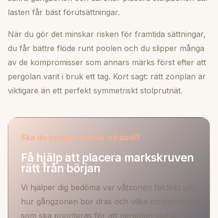
lasten får bäst förutsättningar.
När du gör det minskar risken för framtida sättningar,
du får bättre flöde runt poolen och du slipper många
av de kompromisser som annars märks först efter att
pergolan varit i bruk ett tag. Kort sagt: rätt zonplan är
viktigare än ett perfekt symmetriskt stolprutnät.
Ska du bygga pergola vid pool?
Få hjälp att placera markskruven
rätt från början
Vi hjälper dig bedöma var våtzonen faktiskt går,
hur gångzonen bör dras och vilka stolppunkter
som ska prioriteras för att pergolan ska stå