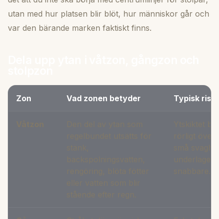
utan med hur platsen blir blöt, hur människor går och
var den bärande marken faktiskt finns.
Dela upp ytan i våtzon, gångzon och
stolpzon
Zon
Vad zonen betyder
Typisk risk
Våtzon
Den del av ytan som
Ytskiktet bli
regelbundet utsätts för
rörligt över 
stänk,
små svaghet
backspolningsvatten,
underlaget 
rengöring, blöta fötter
snabbare.
eller vatten som blir
stående efter regn.