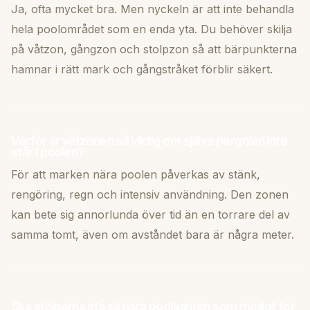
Ja, ofta mycket bra. Men nyckeln är att inte behandla
hela poolområdet som en enda yta. Du behöver skilja
på våtzon, gångzon och stolpzon så att bärpunkterna
hamnar i rätt mark och gångstråket förblir säkert.
Varför är våtzonen så viktig om själva pergolan inte
står i poolen?
För att marken nära poolen påverkas av stänk,
rengöring, regn och intensiv användning. Den zonen
kan bete sig annorlunda över tid än en torrare del av
samma tomt, även om avståndet bara är några meter.
Ska stolparna stå så nära poolkanten som möjligt för