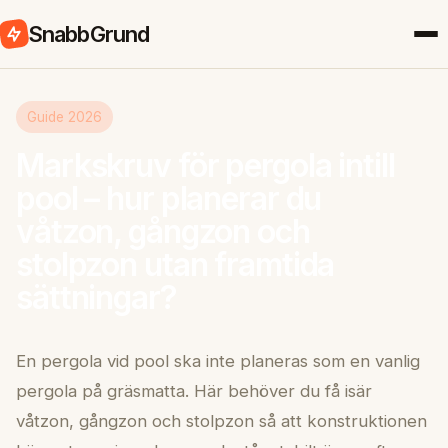
SnabbGrund
Guide 2026
Markskruv för pergola intill
pool – hur planerar du
våtzon, gångzon och
stolpzon utan framtida
sättningar?
En pergola vid pool ska inte planeras som en vanlig
pergola på gräsmatta. Här behöver du få isär
våtzon, gångzon och stolpzon så att konstruktionen