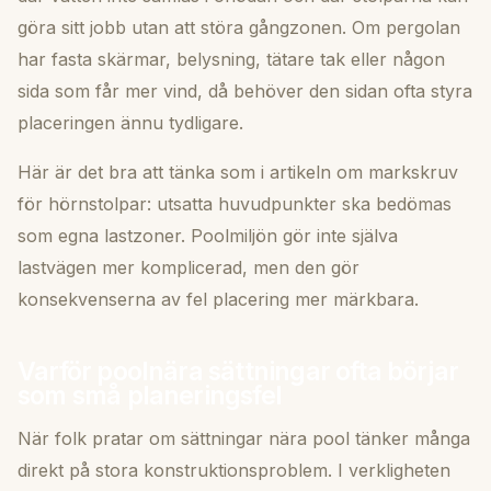
göra sitt jobb utan att störa gångzonen. Om pergolan
har fasta skärmar, belysning, tätare tak eller någon
sida som får mer vind, då behöver den sidan ofta styra
placeringen ännu tydligare.
Här är det bra att tänka som i artikeln om
markskruv
för hörnstolpar
: utsatta huvudpunkter ska bedömas
som egna lastzoner. Poolmiljön gör inte själva
lastvägen mer komplicerad, men den gör
konsekvenserna av fel placering mer märkbara.
Varför poolnära sättningar ofta börjar
som små planeringsfel
När folk pratar om sättningar nära pool tänker många
direkt på stora konstruktionsproblem. I verkligheten