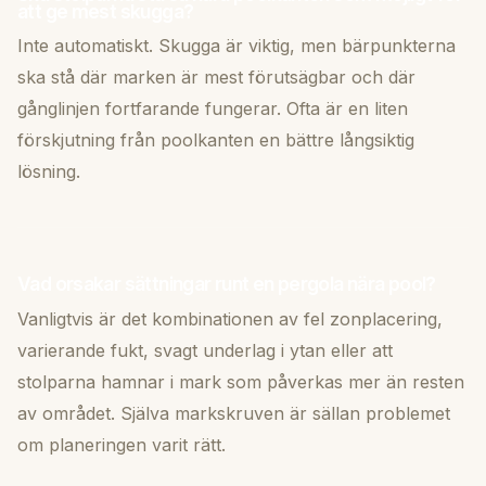
att ge mest skugga?
Inte automatiskt. Skugga är viktig, men bärpunkterna
ska stå där marken är mest förutsägbar och där
gånglinjen fortfarande fungerar. Ofta är en liten
förskjutning från poolkanten en bättre långsiktig
lösning.
Vad orsakar sättningar runt en pergola nära pool?
Vanligtvis är det kombinationen av fel zonplacering,
varierande fukt, svagt underlag i ytan eller att
stolparna hamnar i mark som påverkas mer än resten
av området. Själva markskruven är sällan problemet
om planeringen varit rätt.