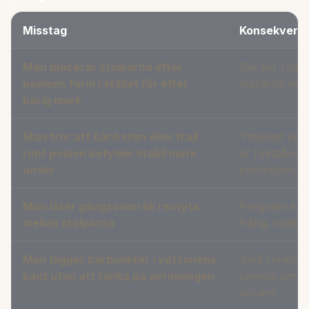
Misstag
Konsekvens
Man placerar stolparna efter
Det ser rätt 
poolens form i stället för efter
marginal mot 
bärig mark
Man tror att hård sten eller trall
Ytskiktet kan
runt poolen betyder stabil mark
är fuktpåverk
under
poolmiljön.
Man låter gångzonen bli restyta
Pergolan kan
mellan stolparna
trång, osäker
Man lägger bärpunkter i våtzonens
Små rörelser
kant utan att tänka på avrinningen
samma område 
använt.