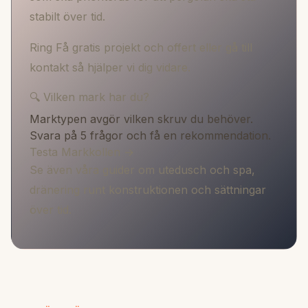
stabilt över tid.
Ring
Få gratis projekt och offert
eller gå till
kontakt
så hjälper vi dig vidare.
🔍 Vilken mark har du?
Marktypen avgör vilken skruv du behöver.
Svara på 5 frågor och få en rekommendation.
Testa Markkollen →
Se även våra guider om
utedusch och spa
,
dränering runt konstruktionen
och
sättningar
över tid
.