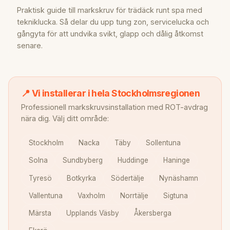
Praktisk guide till markskruv för trädäck runt spa med
tekniklucka. Så delar du upp tung zon, servicelucka och
gångyta för att undvika svikt, glapp och dålig åtkomst
senare.
📍 Vi installerar i hela Stockholmsregionen
Professionell markskruvsinstallation med ROT-avdrag
nära dig. Välj ditt område:
Stockholm
Nacka
Täby
Sollentuna
Solna
Sundbyberg
Huddinge
Haninge
Tyresö
Botkyrka
Södertälje
Nynäshamn
Vallentuna
Vaxholm
Norrtälje
Sigtuna
Märsta
Upplands Väsby
Åkersberga