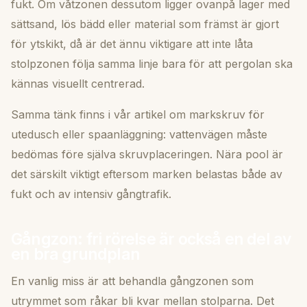
fukt. Om våtzonen dessutom ligger ovanpå lager med
sättsand, lös bädd eller material som främst är gjort
för ytskikt, då är det ännu viktigare att inte låta
stolpzonen följa samma linje bara för att pergolan ska
kännas visuellt centrerad.
Samma tänk finns i vår artikel om
markskruv för
utedusch eller spaanläggning
: vattenvägen måste
bedömas före själva skruvplaceringen. Nära pool är
det särskilt viktigt eftersom marken belastas både av
fukt och av intensiv gångtrafik.
Gångzon: fri rörelse är också en del av
en bra grundplan
En vanlig miss är att behandla gångzonen som
utrymmet som råkar bli kvar mellan stolparna. Det