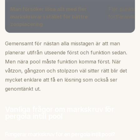
Man försöker lösa allt med fler
Fler punkter
markskruvar i stället för bättre
fortfarande st
zonplacering
Gemensamt för nästan alla misstagen är att man
planerar utifrån utseende först och funktion sedan.
Men nära pool måste funktion komma först. När
våtzon, gångzon och stolpzon väl sitter rätt blir det
mycket enklare att få en lösning som också ser
genomtänkt ut.
Vanliga frågor om markskruv för
pergola intill pool
Fungerar markskruv för en pergola intill pool?