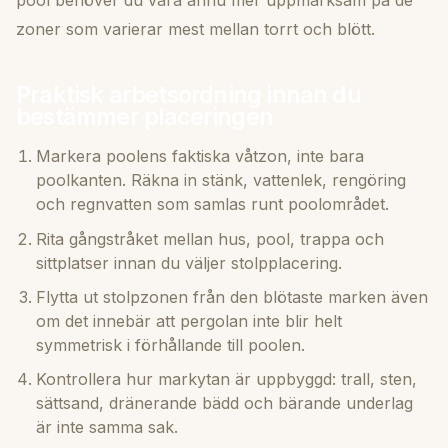
pool behöver du vara ännu mer uppmärksam på de
zoner som varierar mest mellan torrt och blött.
Praktisk arbetsordning innan du
bestämmer placeringen
Markera poolens faktiska våtzon, inte bara
poolkanten. Räkna in stänk, vattenlek, rengöring
och regnvatten som samlas runt poolområdet.
Rita gångstråket mellan hus, pool, trappa och
sittplatser innan du väljer stolpplacering.
Flytta ut stolpzonen från den blötaste marken även
om det innebär att pergolan inte blir helt
symmetrisk i förhållande till poolen.
Kontrollera hur markytan är uppbyggd: trall, sten,
sättsand, dränerande bädd och bärande underlag
är inte samma sak.