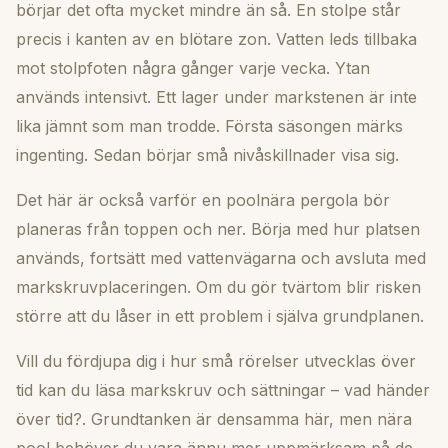
börjar det ofta mycket mindre än så. En stolpe står
precis i kanten av en blötare zon. Vatten leds tillbaka
mot stolpfoten några gånger varje vecka. Ytan
används intensivt. Ett lager under markstenen är inte
lika jämnt som man trodde. Första säsongen märks
ingenting. Sedan börjar små nivåskillnader visa sig.
Det här är också varför en poolnära pergola bör
planeras från toppen och ner. Börja med hur platsen
används, fortsätt med vattenvägarna och avsluta med
markskruvplaceringen. Om du gör tvärtom blir risken
större att du låser in ett problem i själva grundplanen.
Vill du fördjupa dig i hur små rörelser utvecklas över
tid kan du läsa
markskruv och sättningar – vad händer
över tid?
. Grundtanken är densamma här, men nära