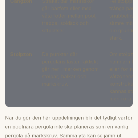
Gångzon
Stråket där människor
Fel stolppla
går barfota eller med
trånga pass
våta fötter mellan pool,
snubbelrisk
trappa, soldäck och
sämre möbl
sittplatser.
om grunden i
stark.
Stolpzon
De punkter där
Om stolpzo
pergolans laster faktiskt
hamnar i fe
går ner i marken genom
eller för nä
stolpar, balkar och
våtzonens k
markskruv.
konstruktio
kännas stabi
men röra sig
När du gör den här uppdelningen blir det tydligt varför
en poolnära pergola inte ska planeras som en vanlig
pergola på markskruv
. Samma yta kan se jämn ut