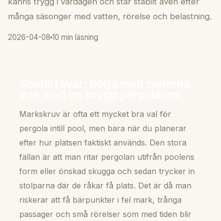
känns trygg i vardagen och står stabilt även efter
många säsonger med vatten, rörelse och belastning.
2026-04-08
10 min läsning
Snabbt svar: börja med zonerna,
inte med en snygg pergolaram
Markskruv är ofta ett mycket bra val för
pergola intill pool, men bara när du planerar
efter hur platsen faktiskt används. Den stora
fällan är att man ritar pergolan utifrån poolens
form eller önskad skugga och sedan trycker in
stolparna där de råkar få plats. Det är då man
riskerar att få bärpunkter i fel mark, trånga
passager och små rörelser som med tiden blir