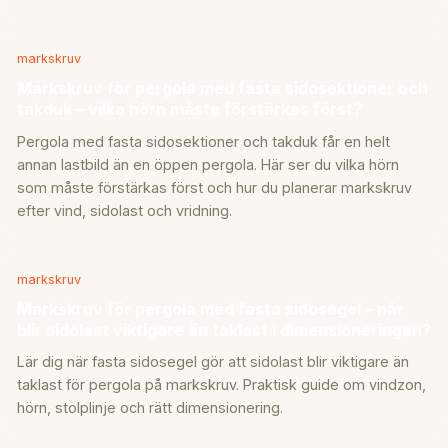
markskruv
Markskruv för pergola med fasta sidosektioner och
takduk – vilka hörn måste förstärkas först?
Pergola med fasta sidosektioner och takduk får en helt
annan lastbild än en öppen pergola. Här ser du vilka hörn
som måste förstärkas först och hur du planerar markskruv
efter vind, sidolast och vridning.
markskruv
Markskruv för pergola med fasta sidosegel – när
blir sidolast viktigare än taklast i dimensioneringen?
Lär dig när fasta sidosegel gör att sidolast blir viktigare än
taklast för pergola på markskruv. Praktisk guide om vindzon,
hörn, stolplinje och rätt dimensionering.