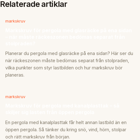
Relaterade artiklar
markskruv
Markskruv för pergola med glasräcke på ena sidan
– när måste räckeszonen bedömas separat från
stolpraden?
Planerar du pergola med glasräcke på ena sidan? Här ser du
när räckeszonen måste bedömas separat från stolpraden,
vilka punkter som styr lastbilden och hur markskruv bör
planeras.
markskruv
Markskruv för pergola med kanalplasttak – så
skiljer sig lasten från öppen pergola
En pergola med kanalplasttak får helt annan lastbild än en
öppen pergola. Så tänker du kring snö, vind, hörn, stolpar
och rätt markskruv från början.