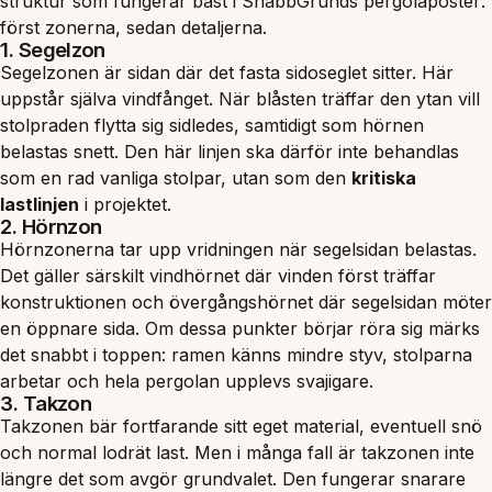
struktur som fungerar bäst i SnabbGrunds pergolaposter:
först zonerna, sedan detaljerna.
1. Segelzon
Segelzonen är sidan där det fasta sidoseglet sitter. Här
uppstår själva vindfånget. När blåsten träffar den ytan vill
stolpraden flytta sig sidledes, samtidigt som hörnen
belastas snett. Den här linjen ska därför inte behandlas
som en rad vanliga stolpar, utan som den
kritiska
lastlinjen
i projektet.
2. Hörnzon
Hörnzonerna tar upp vridningen när segelsidan belastas.
Det gäller särskilt vindhörnet där vinden först träffar
konstruktionen och övergångshörnet där segelsidan möter
en öppnare sida. Om dessa punkter börjar röra sig märks
det snabbt i toppen: ramen känns mindre styv, stolparna
arbetar och hela pergolan upplevs svajigare.
3. Takzon
Takzonen bär fortfarande sitt eget material, eventuell snö
och normal lodrät last. Men i många fall är takzonen inte
längre det som avgör grundvalet. Den fungerar snarare