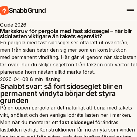
SnabbGrund
Guide 2026
Markskruv för pergola med fast sidosegel – när blir
sidolasten viktigare än takets egenvikt?
En pergola med fast sidosegel ser ofta lätt ut ovanifrån,
men från sidan beter den sig mer som en konstruktion
med permanent vindfång. Här går vi igenom när sidolasten
tar över, hur du skiljer segelzon från takzon och varför fel
planerade hörn nästan alltid märks först.
2026-04-08
8 min läsning
Snabbt svar: så fort sidoseglet blir en
permanent vindyta börjar det styra
grunden
På en öppen pergola är det naturligt att börja med takets
vikt, snölast och den vanliga lodräta lasten ner i marken.
Men när du monterar ett
fast sidosegel
förändras
lastbilden tydligt. Konstruktionen får nu en yta som vinden