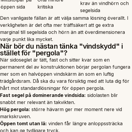
krav än vindhörn och
öppen sida
kritiska
segelsida
Den vanligaste fällan är att välja samma lösning överallt. I
verkligheten är det ofta mer träffsäkert att ge extra
marginal till segelsida och hörn än att överdimensionera
varje punkt lika mycket.
När bör du nästan tänka "vindskydd" i
stället för "pergola"?
När sidoseglet är tätt, fast och sitter kvar som en
permanent del av konstruktionen börjar pergolan fungera
mer som en halvöppen vindskärm än som en luftig
trädgårdsram. Då ska du vara försiktig med att luta dig för
hårt mot standardlösningar för öppen pergola.
Fast segel på dominerande vindsida:
sidolasten blir
snabbt mer relevant än takvikten.
Hög pergola:
större hävarm ger mer moment nere vid
markskruven.
Öppen tomt utan lä:
vinden får längre anloppssträcka
och kan ge tydligare tryck.