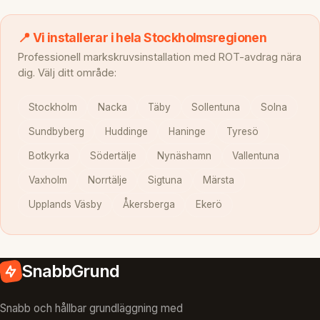
📍 Vi installerar i hela Stockholmsregionen
Professionell markskruvsinstallation med ROT-avdrag nära
dig. Välj ditt område:
Stockholm
Nacka
Täby
Sollentuna
Solna
Sundbyberg
Huddinge
Haninge
Tyresö
Botkyrka
Södertälje
Nynäshamn
Vallentuna
Vaxholm
Norrtälje
Sigtuna
Märsta
Upplands Väsby
Åkersberga
Ekerö
SnabbGrund
Snabb och hållbar grundläggning med