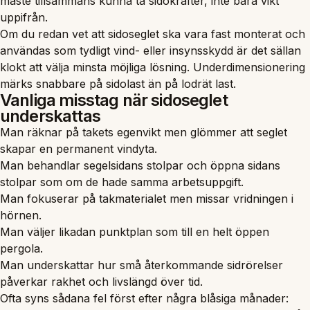
måste tillsammans kunna ta sidokrafter, inte bara vikt
uppifrån.
Om du redan vet att sidoseglet ska vara fast monterat och
användas som tydligt vind- eller insynsskydd är det sällan
klokt att välja minsta möjliga lösning. Underdimensionering
märks snabbare på sidolast än på lodrät last.
Vanliga misstag när sidoseglet
underskattas
Man räknar på takets egenvikt men glömmer att seglet
skapar en permanent vindyta.
Man behandlar segelsidans stolpar och öppna sidans
stolpar som om de hade samma arbetsuppgift.
Man fokuserar på takmaterialet men missar vridningen i
hörnen.
Man väljer likadan punktplan som till en helt öppen
pergola.
Man underskattar hur små återkommande sidrörelser
påverkar rakhet och livslängd över tid.
Ofta syns sådana fel först efter några blåsiga månader: