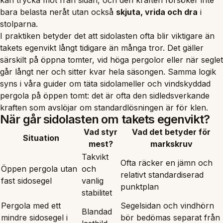
kan trycka mot från sidan, och den kraften försöker inte
bara belasta neråt utan också
skjuta, vrida och dra
i
stolparna.
I praktiken betyder det att sidolasten ofta blir viktigare än
takets egenvikt långt tidigare än många tror. Det gäller
särskilt på öppna tomter, vid höga pergolor eller när seglet
går långt ner och sitter kvar hela säsongen. Samma logik
syns i våra guider om
täta sidolameller
och
vindskyddad
pergola på öppen tomt
: det är ofta den sidledsverkande
kraften som avslöjar om standardlösningen är för klen.
När går sidolasten om takets egenvikt?
Vad styr
Vad det betyder för
Situation
mest?
markskruv
Takvikt
Ofta räcker en jämn och
Öppen pergola utan
och
relativt standardiserad
fast sidosegel
vanlig
punktplan
stabilitet
Pergola med ett
Segelsidan och vindhörn
Blandad
mindre sidosegel i
bör bedömas separat från