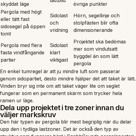
lastbild
skyddat läge
övriga punkter
Pergola med högt
Sidolast
Hörn, segellinje och
eller tätt fast
och
stolpfästen blir ofta
sidosegel på öppen
vridning
dimensionerande
tomt
Projektet ska bedömas
Pergola med flera
Sidolast
mer som vindutsatt
fasta vindfångande
klart
byggdel än som lätt
partier
viktigast
pergola
En enkel tumregel är att ju mindre luft som passerar
genom sidopartiet, desto mindre hjälper det att taket är lätt.
Vinden bryr sig inte om att taket väger lite om seglet
fungerar som en permanent skärm som trycker hela
ramen ur läge.
Dela upp projektet i tre zoner innan du
väljer markskruv
Den här typen av pergola blir mest begriplig när du delar
upp den i tydliga lastzoner. Det är också den typ av