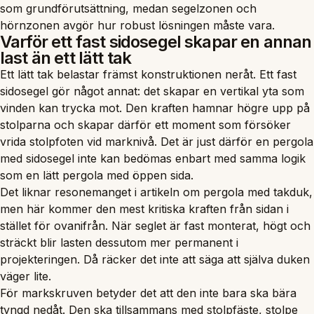
som grundförutsättning, medan segelzonen och
hörnzonen avgör
hur robust
lösningen måste vara.
Varför ett fast sidosegel skapar en annan
last än ett lätt tak
Ett lätt tak belastar främst konstruktionen neråt. Ett fast
sidosegel gör något annat: det skapar en vertikal yta som
vinden kan trycka mot. Den kraften hamnar högre upp på
stolparna och skapar därför ett moment som försöker
vrida stolpfoten vid marknivå. Det är just därför en pergola
med sidosegel inte kan bedömas enbart med samma logik
som en lätt pergola med öppen sida.
Det liknar resonemanget i artikeln om
pergola med takduk
,
men här kommer den mest kritiska kraften från sidan i
stället för ovanifrån. När seglet är fast monterat, högt och
sträckt blir lasten dessutom mer permanent i
projekteringen. Då räcker det inte att säga att själva duken
väger lite.
För markskruven betyder det att den inte bara ska bära
tyngd nedåt. Den ska tillsammans med stolpfäste, stolpe