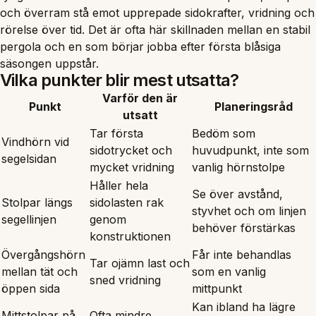
och överram stå emot upprepade sidokrafter, vridning och
rörelse över tid. Det är ofta här skillnaden mellan en stabil
pergola och en som börjar jobba efter första blåsiga
säsongen uppstår.
Vilka punkter blir mest utsatta?
Varför den är
Punkt
Planeringsråd
utsatt
Tar första
Bedöm som
Vindhörn vid
sidotrycket och
huvudpunkt, inte som
segelsidan
mycket vridning
vanlig hörnstolpe
Håller hela
Se över avstånd,
Stolpar längs
sidolasten rak
styvhet och om linjen
segellinjen
genom
behöver förstärkas
konstruktionen
Övergångshörn
Får inte behandlas
Tar ojämn last och
mellan tät och
som en vanlig
sned vridning
öppen sida
mittpunkt
Kan ibland ha lägre
Mittstolpar på
Ofta mindre