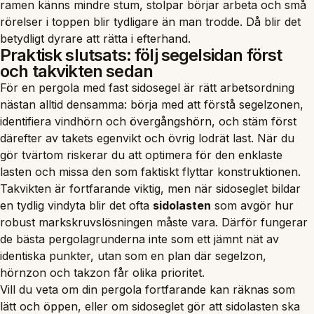
ramen känns mindre stum, stolpar börjar arbeta och små
rörelser i toppen blir tydligare än man trodde. Då blir det
betydligt dyrare att rätta i efterhand.
Praktisk slutsats: följ segelsidan först
och takvikten sedan
För en pergola med fast sidosegel är rätt arbetsordning
nästan alltid densamma: börja med att förstå segelzonen,
identifiera vindhörn och övergångshörn, och stäm först
därefter av takets egenvikt och övrig lodrät last. När du
gör tvärtom riskerar du att optimera för den enklaste
lasten och missa den som faktiskt flyttar konstruktionen.
Takvikten är fortfarande viktig, men när sidoseglet bildar
en tydlig vindyta blir det ofta
sidolasten
som avgör hur
robust markskruvslösningen måste vara. Därför fungerar
de bästa pergolagrunderna inte som ett jämnt nät av
identiska punkter, utan som en plan där segelzon,
hörnzon och takzon får olika prioritet.
Vill du veta om din pergola fortfarande kan räknas som
lätt och öppen, eller om sidoseglet gör att sidolasten ska