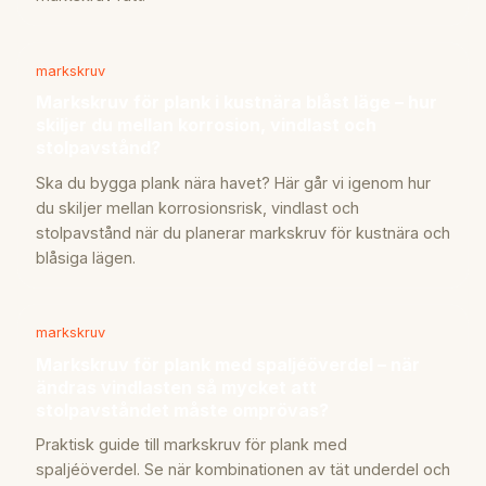
markskruv
Markskruv för plank i kustnära blåst läge – hur
skiljer du mellan korrosion, vindlast och
stolpavstånd?
Ska du bygga plank nära havet? Här går vi igenom hur
du skiljer mellan korrosionsrisk, vindlast och
stolpavstånd när du planerar markskruv för kustnära och
blåsiga lägen.
markskruv
Markskruv för plank med spaljéöverdel – när
ändras vindlasten så mycket att
stolpavståndet måste omprövas?
Praktisk guide till markskruv för plank med
spaljéöverdel. Se när kombinationen av tät underdel och