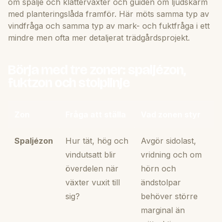
om
spaljé och klätterväxter
och guiden om
ljudskärm
med planteringslåda framför
. Här möts samma typ av
vindfråga och samma typ av mark- och fuktfråga i ett
mindre men ofta mer detaljerat trädgårdsprojekt.
Börja med tre zoner: spaljézon,
fuktzon och stolplinje
Zon
Fråga att ställa
Vad zonen styr
Spaljézon
Hur tät, hög och
Avgör sidolast,
vindutsatt blir
vridning och om
överdelen när
hörn och
växter vuxit till
ändstolpar
sig?
behöver större
marginal än