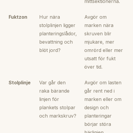
mittsektionerna.
Fuktzon
Hur nära
Avgör om
stolplinjen ligger
marken nära
planteringslådor,
skruven blir
bevattning och
mjukare, mer
blöt jord?
omrörd eller mer
utsatt för fukt
över tid.
Stolplinje
Var går den
Avgör om lasten
raka bärande
går rent ned i
linjen för
marken eller om
plankets stolpar
design och
och markskruv?
planteringar
börjar störa
bärlinjen.