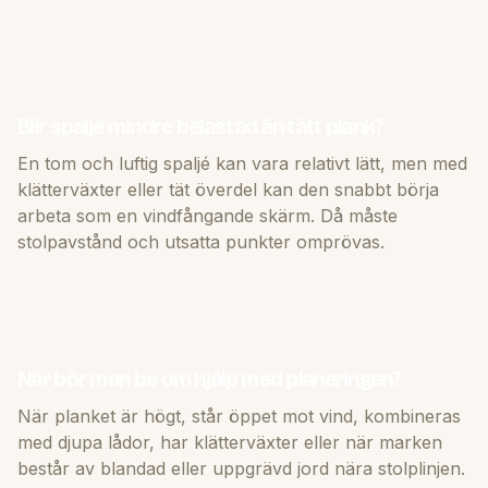
Blir spaljé mindre belastad än tätt plank?
En tom och luftig spaljé kan vara relativt lätt, men med
klätterväxter eller tät överdel kan den snabbt börja
arbeta som en vindfångande skärm. Då måste
stolpavstånd och utsatta punkter omprövas.
När bör man be om hjälp med planeringen?
När planket är högt, står öppet mot vind, kombineras
med djupa lådor, har klätterväxter eller när marken
består av blandad eller uppgrävd jord nära stolplinjen.