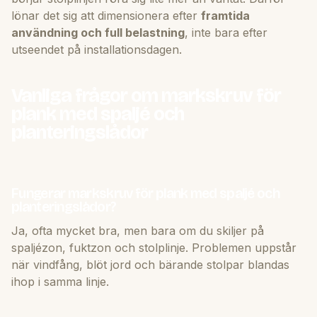
lönar det sig att dimensionera efter
framtida
användning och full belastning
, inte bara efter
utseendet på installationsdagen.
Vanliga frågor om markskruv för
plank med spaljé och
planteringslådor
Fungerar markskruv för plank med spaljé och
planteringslådor?
Ja, ofta mycket bra, men bara om du skiljer på
spaljézon, fuktzon och stolplinje. Problemen uppstår
när vindfång, blöt jord och bärande stolpar blandas
ihop i samma linje.