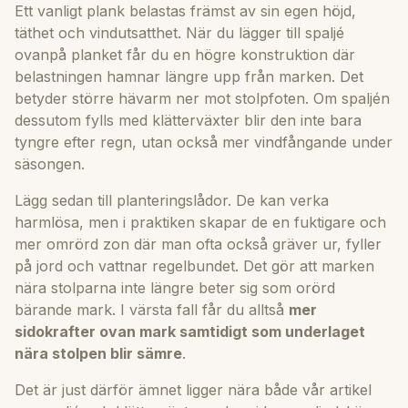
Ett vanligt plank belastas främst av sin egen höjd,
täthet och vindutsatthet. När du lägger till spaljé
ovanpå planket får du en högre konstruktion där
belastningen hamnar längre upp från marken. Det
betyder större hävarm ner mot stolpfoten. Om spaljén
dessutom fylls med klätterväxter blir den inte bara
tyngre efter regn, utan också mer vindfångande under
säsongen.
Lägg sedan till planteringslådor. De kan verka
harmlösa, men i praktiken skapar de en fuktigare och
mer omrörd zon där man ofta också gräver ur, fyller
på jord och vattnar regelbundet. Det gör att marken
nära stolparna inte längre beter sig som orörd
bärande mark. I värsta fall får du alltså
mer
sidokrafter ovan mark samtidigt som underlaget
nära stolpen blir sämre
.
Det är just därför ämnet ligger nära både vår artikel