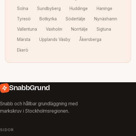
Solna
Sundbyberg
Huddinge
Haninge
Tyresö
Botkyrka
Södertälje
Nynäshamn
Vallentuna
Vaxholm
Norrtälje
Sigtuna
Märsta
Upplands Väsby
Åkersberga
Ekerö
SnabbGrund
Snabb och hållbar grundläggning med
markskruv i Stockholmsregionen.
SIDOR