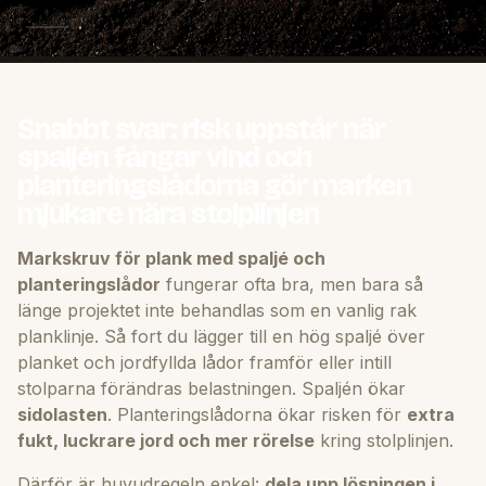
Snabbt svar: risk uppstår när
spaljén fångar vind och
planteringslådorna gör marken
mjukare nära stolplinjen
Markskruv för plank med spaljé och
planteringslådor
fungerar ofta bra, men bara så
länge projektet inte behandlas som en vanlig rak
planklinje. Så fort du lägger till en hög spaljé över
planket och jordfyllda lådor framför eller intill
stolparna förändras belastningen. Spaljén ökar
sidolasten
. Planteringslådorna ökar risken för
extra
fukt, luckrare jord och mer rörelse
kring stolplinjen.
Därför är huvudregeln enkel:
dela upp lösningen i