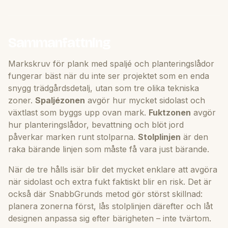
Sammanfattning
Markskruv för plank med spaljé och planteringslådor
fungerar bäst när du inte ser projektet som en enda
snygg trädgårdsdetalj, utan som tre olika tekniska
zoner.
Spaljézonen
avgör hur mycket sidolast och
växtlast som byggs upp ovan mark.
Fuktzonen
avgör
hur planteringslådor, bevattning och blöt jord
påverkar marken runt stolparna.
Stolplinjen
är den
raka bärande linjen som måste få vara just bärande.
När de tre hålls isär blir det mycket enklare att avgöra
när sidolast och extra fukt faktiskt blir en risk. Det är
också där SnabbGrunds metod gör störst skillnad:
planera zonerna först, lås stolplinjen därefter och låt
designen anpassa sig efter bärigheten – inte tvärtom.