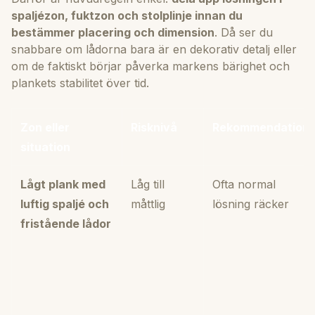
spaljézon, fuktzon och stolplinje innan du
bestämmer placering och dimension
. Då ser du
snabbare om lådorna bara är en dekorativ detalj eller
om de faktiskt börjar påverka markens bärighet och
plankets stabilitet över tid.
Zon eller
Risknivå
Rekommendation
situation
Lågt plank med
Låg till
Ofta normal
luftig spaljé och
måttlig
lösning räcker
fristående lådor