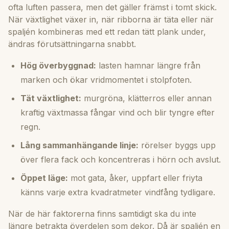
ofta luften passera, men det gäller främst i tomt skick.
När växtlighet växer in, när ribborna är täta eller när
spaljén kombineras med ett redan tätt plank under,
ändras förutsättningarna snabbt.
Hög överbyggnad:
lasten hamnar längre från
marken och ökar vridmomentet i stolpfoten.
Tät växtlighet:
murgröna, klätterros eller annan
kraftig växtmassa fångar vind och blir tyngre efter
regn.
Lång sammanhängande linje:
rörelser byggs upp
över flera fack och koncentreras i hörn och avslut.
Öppet läge:
mot gata, åker, uppfart eller friyta
känns varje extra kvadratmeter vindfång tydligare.
När de här faktorerna finns samtidigt ska du inte
längre betrakta överdelen som dekor. Då är spaljén en