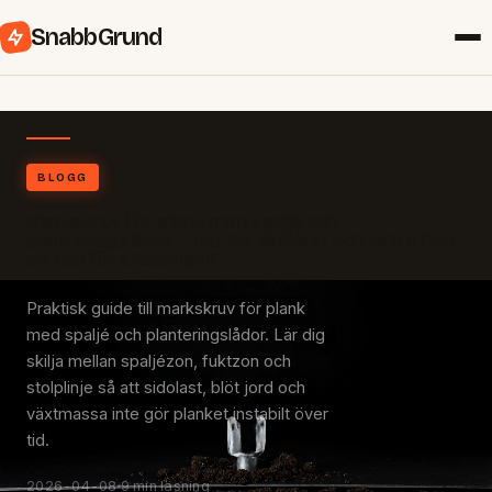
SnabbGrund
BLOGG
Markskruv för plank med spaljé och
planteringslådor – när blir sidolast och extra fukt
en risk för stolplinjen?
Praktisk guide till markskruv för plank
med spaljé och planteringslådor. Lär dig
skilja mellan spaljézon, fuktzon och
stolplinje så att sidolast, blöt jord och
växtmassa inte gör planket instabilt över
tid.
2026-04-08
9 min läsning