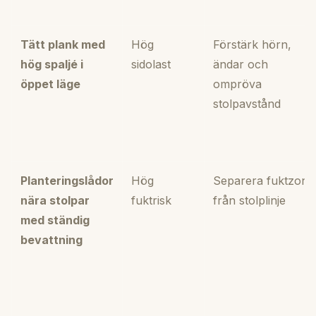
Tätt plank med
Hög
Förstärk hörn,
hög spaljé i
sidolast
ändar och
öppet läge
ompröva
stolpavstånd
Planteringslådor
Hög
Separera fuktzon
nära stolpar
fuktrisk
från stolplinje
med ständig
bevattning