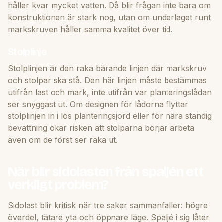
håller kvar mycket vatten. Då blir frågan inte bara om
konstruktionen är stark nog, utan om underlaget runt
markskruven håller samma kvalitet över tid.
Stolplinje
Stolplinjen är den raka bärande linjen där markskruv
och stolpar ska stå. Den här linjen måste bestämmas
utifrån last och mark, inte utifrån var planteringslådan
ser snyggast ut. Om designen för lådorna flyttar
stolplinjen in i lös planteringsjord eller för nära ständig
bevattning ökar risken att stolparna börjar arbeta
även om de först ser raka ut.
När blir sidolasten från spaljén ett
verkligt problem?
Sidolast blir kritisk när tre saker sammanfaller: högre
överdel, tätare yta och öppnare läge. Spaljé i sig låter