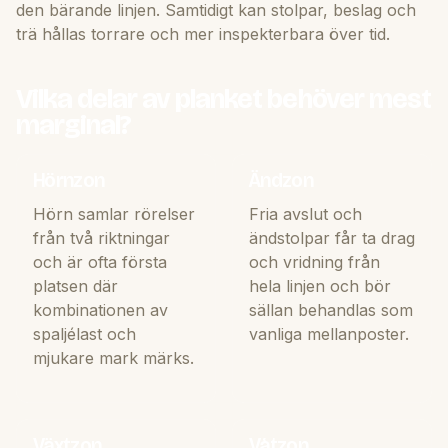
den bärande linjen. Samtidigt kan stolpar, beslag och
trä hållas torrare och mer inspekterbara över tid.
Vilka delar av planket behöver mest
marginal?
Hörnzon
Ändzon
Hörn samlar rörelser
Fria avslut och
från två riktningar
ändstolpar får ta drag
och är ofta första
och vridning från
platsen där
hela linjen och bör
kombinationen av
sällan behandlas som
spaljélast och
vanliga mellanposter.
mjukare mark märks.
Växtzon
Våtzon