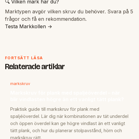
🔍 Vilken mark har du?
Marktypen avgör vilken skruv du behöver. Svara på 5
frågor och få en rekommendation.
Testa Markkollen →
FORTSÄTT LÄSA
Relaterade artiklar
markskruv
Markskruv för plank med spaljéöverdel – när
blir vindlasten högre än ett vanligt tätt plank?
Praktisk guide till markskruv för plank med
spaljéöverdel. Lär dig när kombinationen av tät underdel
och öppen överdel kan ge högre vindlast än ett vanligt
tätt plank, och hur du planerar stolpavstånd, hörn och
markskruv rätt.