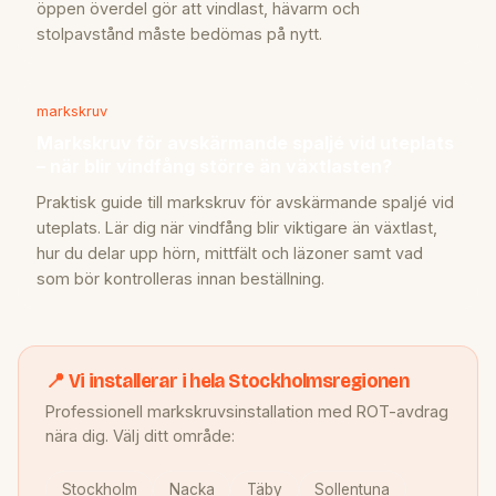
öppen överdel gör att vindlast, hävarm och
stolpavstånd måste bedömas på nytt.
markskruv
Markskruv för avskärmande spaljé vid uteplats
– när blir vindfång större än växtlasten?
Praktisk guide till markskruv för avskärmande spaljé vid
uteplats. Lär dig när vindfång blir viktigare än växtlast,
hur du delar upp hörn, mittfält och läzoner samt vad
som bör kontrolleras innan beställning.
📍 Vi installerar i hela Stockholmsregionen
Professionell markskruvsinstallation med ROT-avdrag
nära dig. Välj ditt område:
Stockholm
Nacka
Täby
Sollentuna