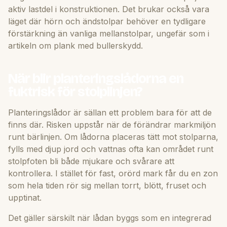
aktiv lastdel i konstruktionen. Det brukar också vara
läget där hörn och ändstolpar behöver en tydligare
förstärkning än vanliga mellanstolpar, ungefär som i
artikeln om
plank med bullerskydd
.
När blir planteringslådorna en
fuktrisk för stolplinjen?
Planteringslådor är sällan ett problem bara för att de
finns där. Risken uppstår när de förändrar markmiljön
runt bärlinjen. Om lådorna placeras tätt mot stolparna,
fylls med djup jord och vattnas ofta kan området runt
stolpfoten bli både mjukare och svårare att
kontrollera. I stället för fast, orörd mark får du en zon
som hela tiden rör sig mellan torrt, blött, fruset och
upptinat.
Det gäller särskilt när lådan byggs som en integrerad