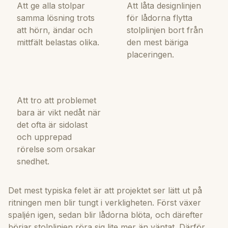
Att ge alla stolpar
Att låta designlinjen
samma lösning trots
för lådorna flytta
att hörn, ändar och
stolplinjen bort från
mittfält belastas olika.
den mest bäriga
placeringen.
Att tro att problemet
bara är vikt nedåt när
det ofta är sidolast
och upprepad
rörelse som orsakar
snedhet.
Det mest typiska felet är att projektet ser lätt ut på
ritningen men blir tungt i verkligheten. Först växer
spaljén igen, sedan blir lådorna blöta, och därefter
börjar stolplinjen röra sig lite mer än väntat. Därför