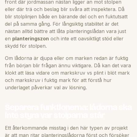
front där jordmassan nästan ligger an mot stolpen
eller där trä och beslag blir svåra att inspektera. Då
blir stolplinjen både en bärande del och en fuktutsatt
del på samma gång. För långsiktig stabilitet är det
nästan alltid bättre att låta planteringslådan vara just
en
planteringszon
och inte ett oavsiktligt stöd eller
skydd för stolpen.
Om lådorna är djupa eller om marken redan är fuktig
från början blir frågan ännu viktigare. Då kan det vara
klokt att läsa vidare om
markskruv vs plint i blöt mark
och
markskruv i fuktig mark
för att förstå hur
underlaget påverkar val av lösning.
Separera funktionerna: lådorna ska
inte styra var stolparna står
Ett återkommande misstag i den här typen av projekt
är att man ritar planteringslådorna först och försöker