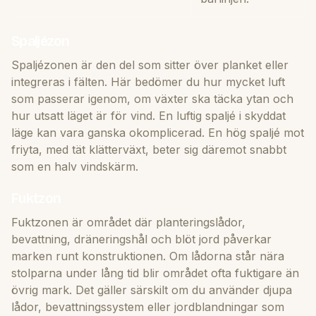
Spaljézon
Spaljézonen är den del som sitter över planket eller
integreras i fälten. Här bedömer du hur mycket luft
som passerar igenom, om växter ska täcka ytan och
hur utsatt läget är för vind. En luftig spaljé i skyddat
läge kan vara ganska okomplicerad. En hög spaljé mot
friyta, med tät klätterväxt, beter sig däremot snabbt
som en halv vindskärm.
Fuktzon
Fuktzonen är området där planteringslådor,
bevattning, dräneringshål och blöt jord påverkar
marken runt konstruktionen. Om lådorna står nära
stolparna under lång tid blir området ofta fuktigare än
övrig mark. Det gäller särskilt om du använder djupa
lådor, bevattningssystem eller jordblandningar som