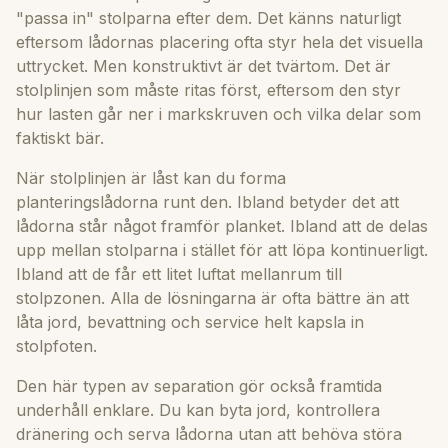
"passa in" stolparna efter dem. Det känns naturligt
eftersom lådornas placering ofta styr hela det visuella
uttrycket. Men konstruktivt är det tvärtom. Det är
stolplinjen som måste ritas först, eftersom den styr
hur lasten går ner i markskruven och vilka delar som
faktiskt bär.
När stolplinjen är låst kan du forma
planteringslådorna runt den. Ibland betyder det att
lådorna står något framför planket. Ibland att de delas
upp mellan stolparna i stället för att löpa kontinuerligt.
Ibland att de får ett litet luftat mellanrum till
stolpzonen. Alla de lösningarna är ofta bättre än att
låta jord, bevattning och service helt kapsla in
stolpfoten.
Den här typen av separation gör också framtida
underhåll enklare. Du kan byta jord, kontrollera
dränering och serva lådorna utan att behöva störa