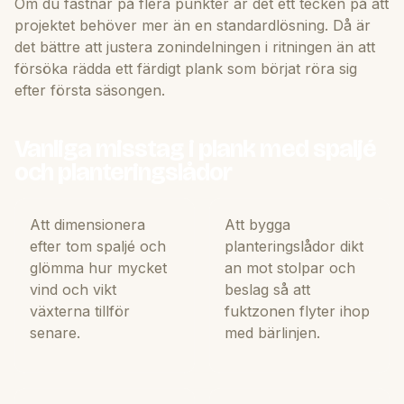
Om du fastnar på flera punkter är det ett tecken på att
projektet behöver mer än en standardlösning. Då är
det bättre att justera zonindelningen i ritningen än att
försöka rädda ett färdigt plank som börjat röra sig
efter första säsongen.
Vanliga misstag i plank med spaljé
och planteringslådor
Att dimensionera
Att bygga
efter tom spaljé och
planteringslådor dikt
glömma hur mycket
an mot stolpar och
vind och vikt
beslag så att
växterna tillför
fuktzonen flyter ihop
senare.
med bärlinjen.