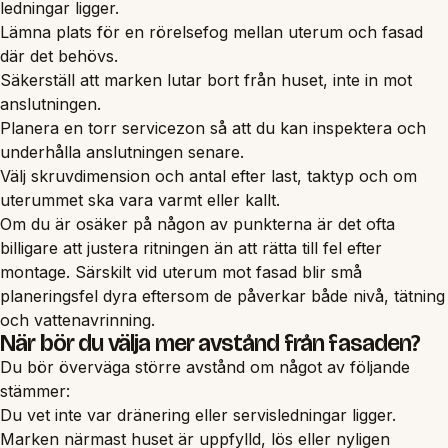
ledningar ligger.
Lämna plats för en rörelsefog mellan uterum och fasad
där det behövs.
Säkerställ att marken lutar bort från huset, inte in mot
anslutningen.
Planera en torr servicezon så att du kan inspektera och
underhålla anslutningen senare.
Välj skruvdimension och antal efter last, taktyp och om
uterummet ska vara varmt eller kallt.
Om du är osäker på någon av punkterna är det ofta
billigare att justera ritningen än att rätta till fel efter
montage. Särskilt vid uterum mot fasad blir små
planeringsfel dyra eftersom de påverkar både nivå, tätning
och vattenavrinning.
När bör du välja mer avstånd från fasaden?
Du bör överväga större avstånd om något av följande
stämmer:
Du vet inte var dränering eller servisledningar ligger.
Marken närmast huset är uppfylld, lös eller nyligen