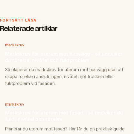
FORTSÄTT LÄSA
Relaterade artiklar
markskruv
Markskruv för uterum mot husvägg – så undviker
du rörelse, nivåfel och fuktproblem
Så planerar du markskruv för uterum mot husvägg utan att
skapa rörelse i anslutningen, nivåfel mot tröskeln eller
fuktproblem vid fasaden.
markskruv
Markskruv för uterum mot fasad – så undviker du
fukt, nivåfel och rörelse
Planerar du uterum mot fasad? Här får du en praktisk guide