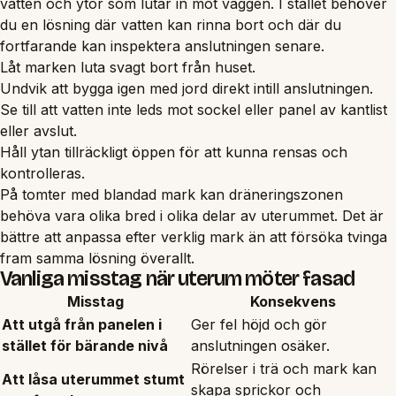
vatten och ytor som lutar in mot väggen. I stället behöver
du en lösning där vatten kan rinna bort och där du
fortfarande kan inspektera anslutningen senare.
Låt marken luta svagt bort från huset.
Undvik att bygga igen med jord direkt intill anslutningen.
Se till att vatten inte leds mot sockel eller panel av kantlist
eller avslut.
Håll ytan tillräckligt öppen för att kunna rensas och
kontrolleras.
På tomter med blandad mark kan dräneringszonen
behöva vara olika bred i olika delar av uterummet. Det är
bättre att anpassa efter verklig mark än att försöka tvinga
fram samma lösning överallt.
Vanliga misstag när uterum möter fasad
Misstag
Konsekvens
Att utgå från panelen i
Ger fel höjd och gör
stället för bärande nivå
anslutningen osäker.
Rörelser i trä och mark kan
Att låsa uterummet stumt
skapa sprickor och