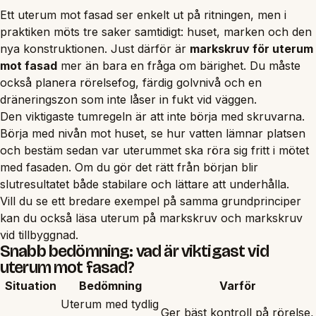
Ett uterum mot fasad ser enkelt ut på ritningen, men i
praktiken möts tre saker samtidigt: huset, marken och den
nya konstruktionen. Just därför är
markskruv för uterum
mot fasad
mer än bara en fråga om bärighet. Du måste
också planera rörelsefog, färdig golvnivå och en
dräneringszon som inte låser in fukt vid väggen.
Den viktigaste tumregeln är att inte börja med skruvarna.
Börja med nivån mot huset, se hur vatten lämnar platsen
och bestäm sedan var uterummet ska röra sig fritt i mötet
med fasaden. Om du gör det rätt från början blir
slutresultatet både stabilare och lättare att underhålla.
Vill du se ett bredare exempel på samma grundprinciper
kan du också läsa
uterum på markskruv
och
markskruv
vid tillbyggnad
.
Snabb bedömning: vad är viktigast vid
uterum mot fasad?
Situation
Bedömning
Varför
Uterum med tydlig
Ger bäst kontroll på rörelse,