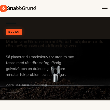
SnabbGrund
BLOGG
Markskruv för uterum mot fasad – så planerar du
rörelsefog, nivå och dräneringszon
Så planerar du markskruv för uterum mot
fasad med rätt rörelsefog, färdig
golvnivå och en dräneringszon som
minskar fuktproblem och sättningar.
2026-04-08
8 min läsning