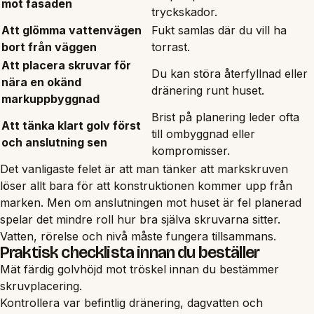
mot fasaden
tryckskador.
Att glömma vattenvägen
Fukt samlas där du vill ha
bort från väggen
torrast.
Att placera skruvar för
Du kan störa återfyllnad eller
nära en okänd
dränering runt huset.
markuppbyggnad
Brist på planering leder ofta
Att tänka klart golv först
till ombyggnad eller
och anslutning sen
kompromisser.
Det vanligaste felet är att man tänker att markskruven
löser allt bara för att konstruktionen kommer upp från
marken. Men om anslutningen mot huset är fel planerad
spelar det mindre roll hur bra själva skruvarna sitter.
Vatten, rörelse och nivå måste fungera tillsammans.
Praktisk checklista innan du beställer
Mät färdig golvhöjd mot tröskel innan du bestämmer
skruvplacering.
Kontrollera var befintlig dränering, dagvatten och