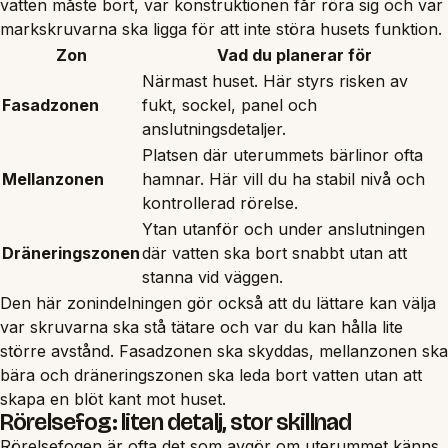
vatten måste bort, var konstruktionen får röra sig och var
markskruvarna ska ligga för att inte störa husets funktion.
Zon
Vad du planerar för
Närmast huset. Här styrs risken av
Fasadzonen
fukt, sockel, panel och
anslutningsdetaljer.
Platsen där uterummets bärlinor ofta
Mellanzonen
hamnar. Här vill du ha stabil nivå och
kontrollerad rörelse.
Ytan utanför och under anslutningen
Dräneringszonen
där vatten ska bort snabbt utan att
stanna vid väggen.
Den här zonindelningen gör också att du lättare kan välja
var skruvarna ska stå tätare och var du kan hålla lite
större avstånd. Fasadzonen ska skyddas, mellanzonen ska
bära och dräneringszonen ska leda bort vatten utan att
skapa en blöt kant mot huset.
Rörelsefog: liten detalj, stor skillnad
Rörelsefogen är ofta det som avgör om uterummet känns