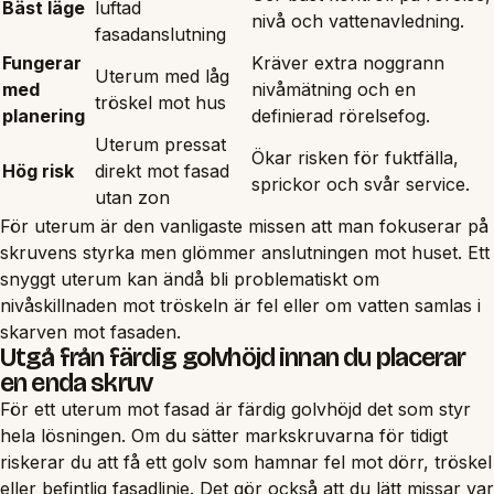
Bäst läge
luftad
nivå och vattenavledning.
fasadanslutning
Fungerar
Kräver extra noggrann
Uterum med låg
med
nivåmätning och en
tröskel mot hus
planering
definierad rörelsefog.
Uterum pressat
Ökar risken för fuktfälla,
Hög risk
direkt mot fasad
sprickor och svår service.
utan zon
För uterum är den vanligaste missen att man fokuserar på
skruvens styrka men glömmer anslutningen mot huset. Ett
snyggt uterum kan ändå bli problematiskt om
nivåskillnaden mot tröskeln är fel eller om vatten samlas i
skarven mot fasaden.
Utgå från färdig golvhöjd innan du placerar
en enda skruv
För ett uterum mot fasad är färdig golvhöjd det som styr
hela lösningen. Om du sätter markskruvarna för tidigt
riskerar du att få ett golv som hamnar fel mot dörr, tröskel
eller befintlig fasadlinje. Det gör också att du lätt missar var