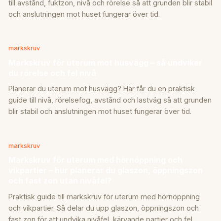
till avstånd, fuktzon, nivå och rörelse så att grunden blir stabil
och anslutningen mot huset fungerar över tid.
markskruv
Markskruv för uterum mot husvägg – så undviker
du rörelse och fel nivå
Planerar du uterum mot husvägg? Här får du en praktisk
guide till nivå, rörelsefog, avstånd och lastväg så att grunden
blir stabil och anslutningen mot huset fungerar över tid.
markskruv
Markskruv för uterum med hörnöppning och
vikpartier – hur planerar du glaszon, öppningszon
och fast zon utan nivåfel?
Praktisk guide till markskruv för uterum med hörnöppning
och vikpartier. Så delar du upp glaszon, öppningszon och
fast zon för att undvika nivåfel, kärvande partier och fel