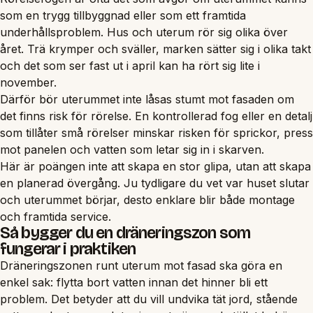
som en trygg tillbyggnad eller som ett framtida
underhållsproblem. Hus och uterum rör sig olika över
året. Trä krymper och sväller, marken sätter sig i olika takt
och det som ser fast ut i april kan ha rört sig lite i
november.
Därför bör uterummet inte låsas stumt mot fasaden om
det finns risk för rörelse. En kontrollerad fog eller en detalj
som tillåter små rörelser minskar risken för sprickor, press
mot panelen och vatten som letar sig in i skarven.
Här är poängen inte att skapa en stor glipa, utan att skapa
en planerad övergång. Ju tydligare du vet var huset slutar
och uterummet börjar, desto enklare blir både montage
och framtida service.
Så bygger du en dräneringszon som
fungerar i praktiken
Dräneringszonen runt uterum mot fasad ska göra en
enkel sak: flytta bort vatten innan det hinner bli ett
problem. Det betyder att du vill undvika tät jord, stående