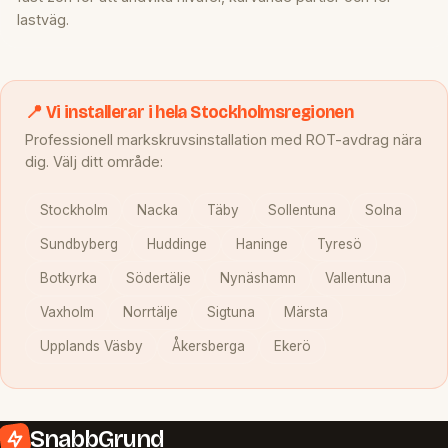
lastväg.
📍 Vi installerar i hela Stockholmsregionen
Professionell markskruvsinstallation med ROT-avdrag nära
dig. Välj ditt område:
Stockholm
Nacka
Täby
Sollentuna
Solna
Sundbyberg
Huddinge
Haninge
Tyresö
Botkyrka
Södertälje
Nynäshamn
Vallentuna
Vaxholm
Norrtälje
Sigtuna
Märsta
Upplands Väsby
Åkersberga
Ekerö
SnabbGrund