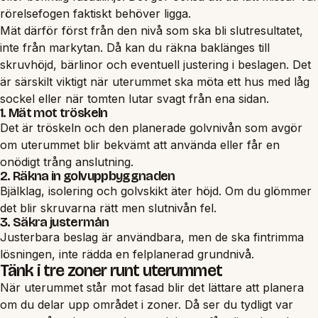
rörelsefogen faktiskt behöver ligga.
Mät därför först från den nivå som ska bli slutresultatet,
inte från markytan. Då kan du räkna baklänges till
skruvhöjd, bärlinor och eventuell justering i beslagen. Det
är särskilt viktigt när uterummet ska möta ett hus med låg
sockel eller när tomten lutar svagt från ena sidan.
1. Mät mot tröskeln
Det är tröskeln och den planerade golvnivån som avgör
om uterummet blir bekvämt att använda eller får en
onödigt trång anslutning.
2. Räkna in golvuppbyggnaden
Bjälklag, isolering och golvskikt äter höjd. Om du glömmer
det blir skruvarna rätt men slutnivån fel.
3. Säkra justermån
Justerbara beslag är användbara, men de ska fintrimma
lösningen, inte rädda en felplanerad grundnivå.
Tänk i tre zoner runt uterummet
När uterummet står mot fasad blir det lättare att planera
om du delar upp området i zoner. Då ser du tydligt var