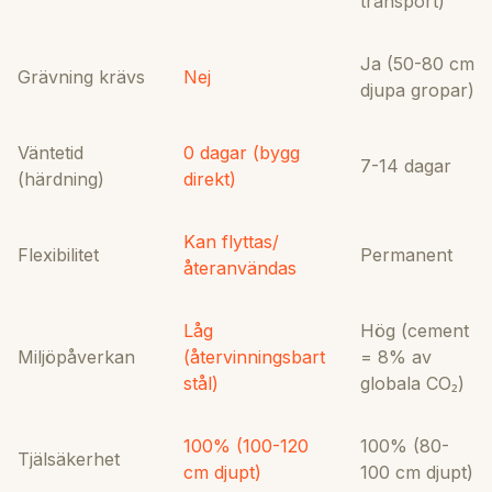
transport)
Ja (50-80 cm
Grävning krävs
Nej
djupa gropar)
Väntetid
0 dagar (bygg
7-14 dagar
(härdning)
direkt)
Kan flyttas/
Flexibilitet
Permanent
återanvändas
Låg
Hög (cement
Miljöpåverkan
(återvinningsbart
= 8% av
stål)
globala CO₂)
100% (100-120
100% (80-
Tjälsäkerhet
cm djupt)
100 cm djupt)