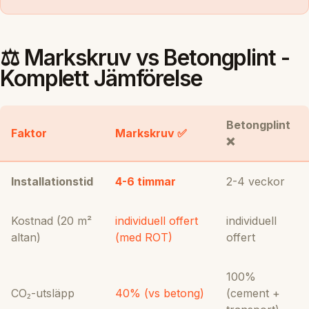
⚖️ Markskruv vs Betongplint -
Komplett Jämförelse
Betongplint
Faktor
Markskruv ✅
❌
Installationstid
4-6 timmar
2-4 veckor
Kostnad (20 m²
individuell offert
individuell
altan)
(med ROT)
offert
100%
CO₂-utsläpp
40% (vs betong)
(cement +