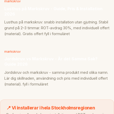
markskruv
Lusthus på Markskruv - Guide, Pris & Installation
2026
Lusthus på markskruv: snabb installation utan gjutning. Stabil
grund på 2–3 timmar. ROT-avdrag 30%, med individuell offert
(material). Gratis offert fyll i formuläret
markskruv
Jordskruv vs Markskruv - Är det Samma Sak?
Guide 2026
Jordskruv och markskruv - samma produkt med olika namn.
Lär dig skillnaden, användning och pris med individuell offert
(material). fyll i formuläret
📍 Vi installerar i hela Stockholmsregionen