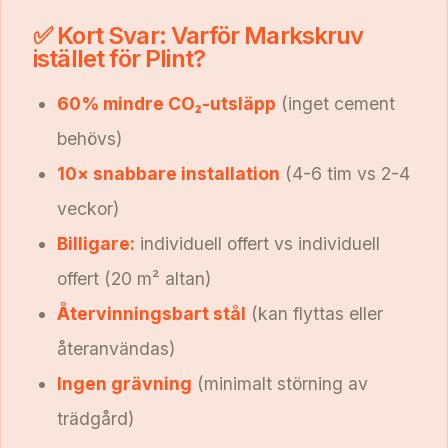
✅ Kort Svar: Varför Markskruv
istället för Plint?
60% mindre CO₂-utsläpp
(inget cement
behövs)
10× snabbare installation
(4-6 tim vs 2-4
veckor)
Billigare:
individuell offert vs individuell
offert (20 m² altan)
Återvinningsbart stål
(kan flyttas eller
återanvändas)
Ingen grävning
(minimalt störning av
trädgård)