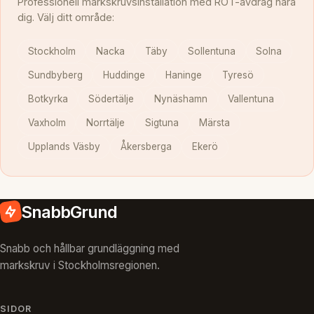
Professionell markskruvsinstallation med ROT-avdrag nära
dig. Välj ditt område:
Stockholm
Nacka
Täby
Sollentuna
Solna
Sundbyberg
Huddinge
Haninge
Tyresö
Botkyrka
Södertälje
Nynäshamn
Vallentuna
Vaxholm
Norrtälje
Sigtuna
Märsta
Upplands Väsby
Åkersberga
Ekerö
SnabbGrund
Snabb och hållbar grundläggning med
markskruv i Stockholmsregionen.
SIDOR