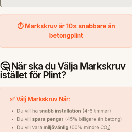
⏱️ Markskruv är 10× snabbare än
betongplint
🤔 När ska du Välja Markskruv
istället för Plint?
✅ Välj Markskruv När:
Du vill ha
snabb installation
(4-6 timmar)
Du vill
spara pengar
(45% billigare än betong)
Du vill vara
miljövänlig
(60% mindre CO₂)