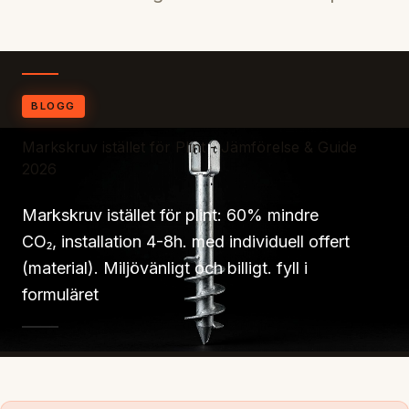
BLOGG
Markskruv istället för Plint - Jämförelse & Guide
2026
Markskruv istället för plint: 60% mindre
CO₂, installation 4-8h. med individuell offert
(material). Miljövänligt och billigt. fyll i
formuläret