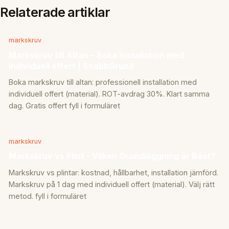
Relaterade artiklar
markskruv
Markskruv till Altan – Boka Installation med
individuell offert | SnabbGrund
Boka markskruv till altan: professionell installation med
individuell offert (material). ROT-avdrag 30%. Klart samma
dag. Gratis offert fyll i formuläret
markskruv
Markskruv vs Plint - Vilken Grundläggning är Bäst?
Markskruv vs plintar: kostnad, hållbarhet, installation jämförd.
Markskruv på 1 dag med individuell offert (material). Välj rätt
metod. fyll i formuläret