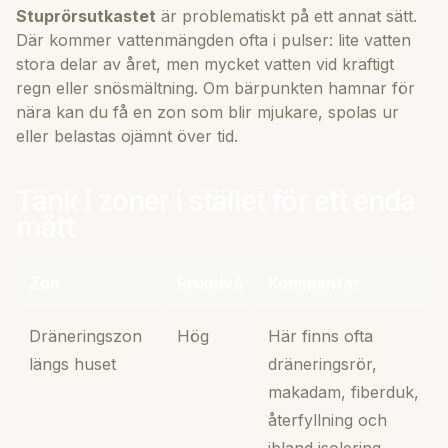
Stuprörsutkastet
är problematiskt på ett annat sätt.
Där kommer vattenmängden ofta i pulser: lite vatten
stora delar av året, men mycket vatten vid kraftigt
regn eller snösmältning. Om bärpunkten hamnar för
nära kan du få en zon som blir mjukare, spolas ur
eller belastas ojämnt över tid.
Tänk i zoner i stället för ett enda
mått
Zon
Risknivå
Kommentar
Dräneringszon
Hög
Här finns ofta
längs huset
dräneringsrör,
makadam, fiberduk,
återfyllning och
ibland isolering.