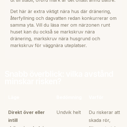
Det här är extra viktigt nära hus där dränering,
återfyllning och dagvatten redan konkurrerar om
samma yta. Vill du läsa mer om närzonen runt
huset kan du också se
markskruv nära
dränering
,
markskruv nära husgrund
och
markskruv för väggnära uteplatser
.
Snabb överblick: vilka avstånd
minskar risken?
Läge
Bedömning
Varför
Direkt över eller
Undvik helt
Du riskerar att
intill
skada rör,