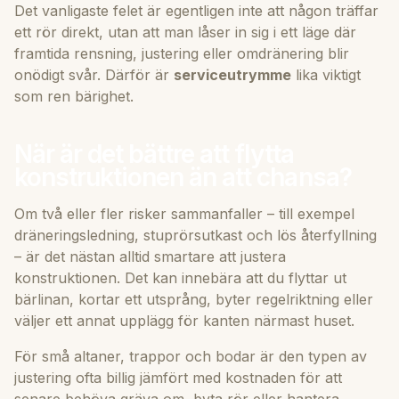
Det vanligaste felet är egentligen inte att någon träffar
ett rör direkt, utan att man låser in sig i ett läge där
framtida rensning, justering eller omdränering blir
onödigt svår. Därför är
serviceutrymme
lika viktigt
som ren bärighet.
När är det bättre att flytta
konstruktionen än att chansa?
Om två eller fler risker sammanfaller – till exempel
dräneringsledning, stuprörsutkast och lös återfyllning
– är det nästan alltid smartare att justera
konstruktionen. Det kan innebära att du flyttar ut
bärlinan, kortar ett utsprång, byter regelriktning eller
väljer ett annat upplägg för kanten närmast huset.
För små altaner, trappor och bodar är den typen av
justering ofta billig jämfört med kostnaden för att
senare behöva gräva om, byta rör eller hantera