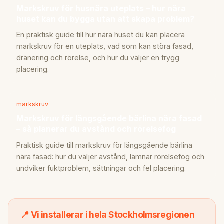
Markskruv för husnära uteplats – hur nära
huset kan du bygga utan att skapa problem?
En praktisk guide till hur nära huset du kan placera
markskruv för en uteplats, vad som kan störa fasad,
dränering och rörelse, och hur du väljer en trygg
placering.
markskruv
Markskruv för längsgående bärlina nära fasad
– så planerar du avstånd och rörelsefog
Praktisk guide till markskruv för längsgående bärlina
nära fasad: hur du väljer avstånd, lämnar rörelsefog och
undviker fuktproblem, sättningar och fel placering.
📍 Vi installerar i hela Stockholmsregionen