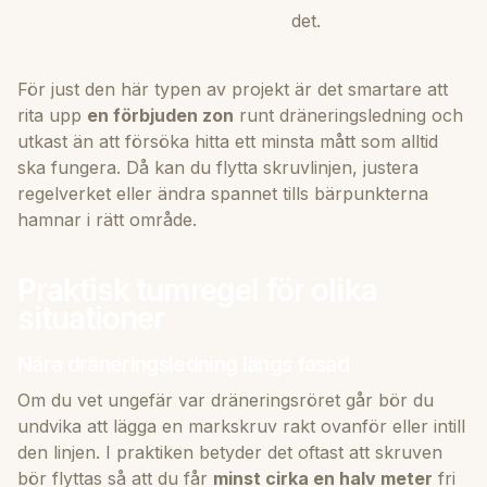
det.
För just den här typen av projekt är det smartare att
rita upp
en förbjuden zon
runt dräneringsledning och
utkast än att försöka hitta ett minsta mått som alltid
ska fungera. Då kan du flytta skruvlinjen, justera
regelverket eller ändra spannet tills bärpunkterna
hamnar i rätt område.
Praktisk tumregel för olika
situationer
Nära dräneringsledning längs fasad
Om du vet ungefär var dräneringsröret går bör du
undvika att lägga en markskruv rakt ovanför eller intill
den linjen. I praktiken betyder det oftast att skruven
bör flyttas så att du får
minst cirka en halv meter
fri