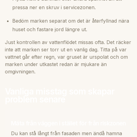
pressa ner en skruv i servicezonen.
Bedöm marken separat om det är återfyllnad nära
huset och fastare jord längre ut.
Just kontrollen av vattenflödet missas ofta. Det räcker
inte att marken ser torr ut en vanlig dag. Titta på var
vattnet går efter regn, var gruset är urspolat och om
marken under utkastet redan är mjukare än
omgivningen.
Vanliga misstag som skapar
problem senare
Mäta från väggen i stället för från riskzonen
Du kan stå långt från fasaden men ändå hamna