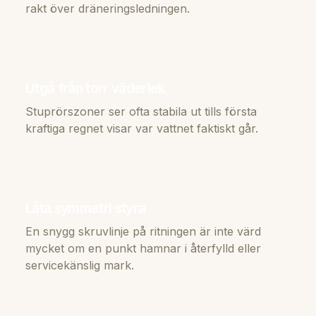
rakt över dräneringsledningen.
Utgå från torr väderlek
Stuprörszoner ser ofta stabila ut tills första
kraftiga regnet visar var vattnet faktiskt går.
Låta symmetri styra
En snygg skruvlinje på ritningen är inte värd
mycket om en punkt hamnar i återfylld eller
servicekänslig mark.