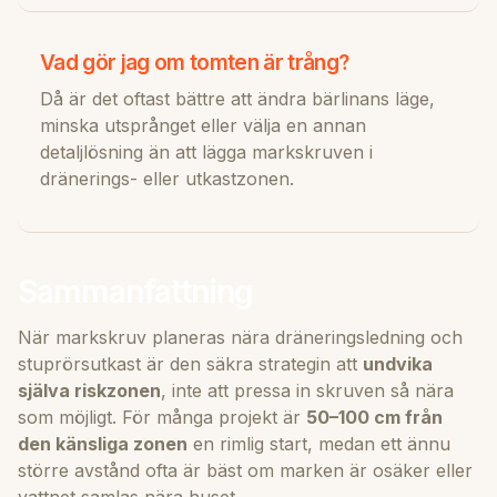
Vad gör jag om tomten är trång?
Då är det oftast bättre att ändra bärlinans läge,
minska utsprånget eller välja en annan
detaljlösning än att lägga markskruven i
dränerings- eller utkastzonen.
Sammanfattning
När markskruv planeras nära dräneringsledning och
stuprörsutkast är den säkra strategin att
undvika
själva riskzonen
, inte att pressa in skruven så nära
som möjligt. För många projekt är
50–100 cm från
den känsliga zonen
en rimlig start, medan ett ännu
större avstånd ofta är bäst om marken är osäker eller
vattnet samlas nära huset.