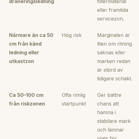
dräneringsledning
filtermaterial
eller framtida
servicezon.
Närmare än ca 50
Hög risk
Marginalen är
cm från känd
liten om ritning
ledning eller
saknas eller
utkastzon
marken redan
är störd av
tidigare schakt.
Ca 50–100 cm
Ofta rimlig
Ger bättre
från riskzonen
startpunkt
chans att
hamna i
stabilare mark
och lämnar
plats för