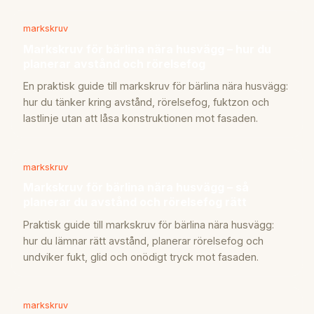
markskruv
Markskruv för bärlina nära husvägg – hur du
planerar avstånd och rörelsefog
En praktisk guide till markskruv för bärlina nära husvägg:
hur du tänker kring avstånd, rörelsefog, fuktzon och
lastlinje utan att låsa konstruktionen mot fasaden.
markskruv
Markskruv för bärlina nära husvägg – så
planerar du avstånd och rörelsefog rätt
Praktisk guide till markskruv för bärlina nära husvägg:
hur du lämnar rätt avstånd, planerar rörelsefog och
undviker fukt, glid och onödigt tryck mot fasaden.
markskruv