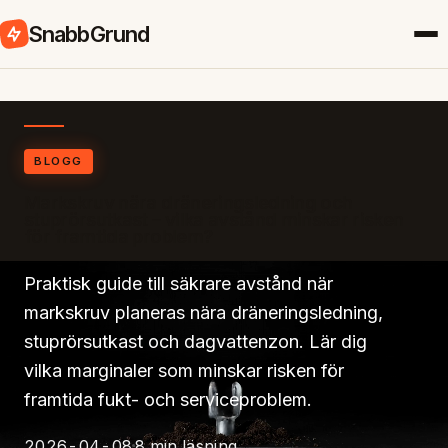
SnabbGrund
BLOGG
Markskruv nära dräneringsledning och
stuprörsutkast – vilka avstånd minskar risken
för framtida problem?
Praktisk guide till säkrare avstånd när
markskruv planeras nära dräneringsledning,
stuprörsutkast och dagvattenzon. Lär dig
vilka marginaler som minskar risken för
framtida fukt- och serviceproblem.
2026-04-08
8 min läsning