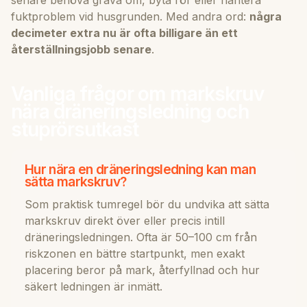
fuktproblem vid husgrunden. Med andra ord:
några
decimeter extra nu är ofta billigare än ett
återställningsjobb senare
.
Vanliga frågor om markskruv
nära dräneringsledning och
stuprörsutkast
Hur nära en dräneringsledning kan man
sätta markskruv?
Som praktisk tumregel bör du undvika att sätta
markskruv direkt över eller precis intill
dräneringsledningen. Ofta är 50–100 cm från
riskzonen en bättre startpunkt, men exakt
placering beror på mark, återfyllnad och hur
säkert ledningen är inmätt.