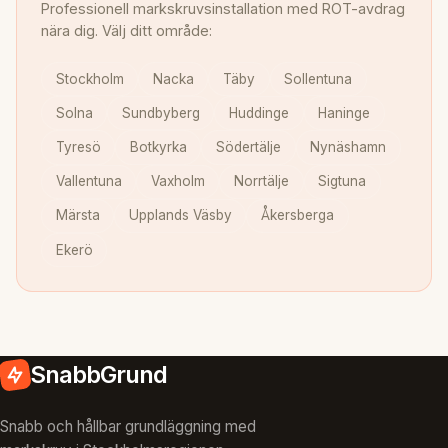
Professionell markskruvsinstallation med ROT-avdrag
nära dig. Välj ditt område:
Stockholm
Nacka
Täby
Sollentuna
Solna
Sundbyberg
Huddinge
Haninge
Tyresö
Botkyrka
Södertälje
Nynäshamn
Vallentuna
Vaxholm
Norrtälje
Sigtuna
Märsta
Upplands Väsby
Åkersberga
Ekerö
SnabbGrund
Snabb och hållbar grundläggning med