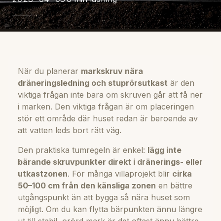
När du planerar
markskruv nära
dräneringsledning och stuprörsutkast
är den
viktiga frågan inte bara om skruven går att få ner
i marken. Den viktiga frågan är om placeringen
stör ett område där huset redan är beroende av
att vatten leds bort rätt väg.
Den praktiska tumregeln är enkel:
lägg inte
bärande skruvpunkter direkt i dränerings- eller
utkastzonen
. För många villaprojekt blir
cirka
50–100 cm från den känsliga zonen
en bättre
utgångspunkt än att bygga så nära huset som
möjligt. Om du kan flytta bärpunkten ännu längre
ut till stabil, orörd mark är det oftast ännu bättre.