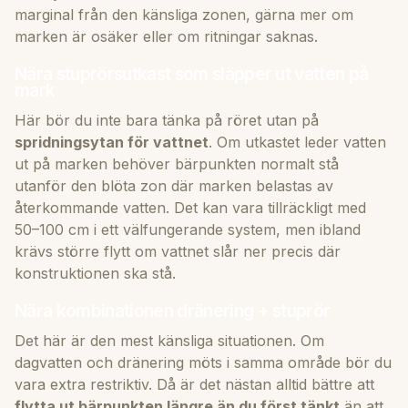
marginal från den känsliga zonen, gärna mer om
marken är osäker eller om ritningar saknas.
Nära stuprörsutkast som släpper ut vatten på
mark
Här bör du inte bara tänka på röret utan på
spridningsytan för vattnet
. Om utkastet leder vatten
ut på marken behöver bärpunkten normalt stå
utanför den blöta zon där marken belastas av
återkommande vatten. Det kan vara tillräckligt med
50–100 cm i ett välfungerande system, men ibland
krävs större flytt om vattnet slår ner precis där
konstruktionen ska stå.
Nära kombinationen dränering + stuprör
Det här är den mest känsliga situationen. Om
dagvatten och dränering möts i samma område bör du
vara extra restriktiv. Då är det nästan alltid bättre att
flytta ut bärpunkten längre än du först tänkt
än att