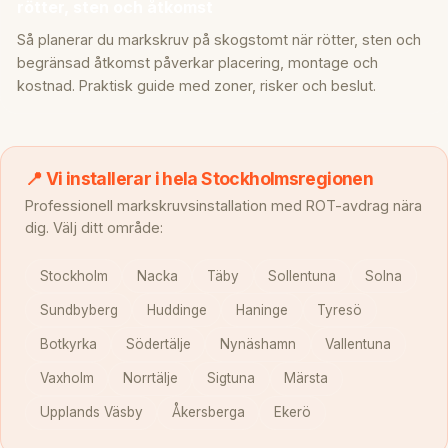
rötter, sten och åtkomst
Så planerar du markskruv på skogstomt när rötter, sten och
begränsad åtkomst påverkar placering, montage och
kostnad. Praktisk guide med zoner, risker och beslut.
📍 Vi installerar i hela Stockholmsregionen
Professionell markskruvsinstallation med ROT-avdrag nära
dig. Välj ditt område:
Stockholm
Nacka
Täby
Sollentuna
Solna
Sundbyberg
Huddinge
Haninge
Tyresö
Botkyrka
Södertälje
Nynäshamn
Vallentuna
Vaxholm
Norrtälje
Sigtuna
Märsta
Upplands Väsby
Åkersberga
Ekerö