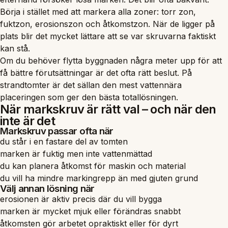
Börja i stället med att markera alla zoner: torr zon,
fuktzon, erosionszon och åtkomstzon. När de ligger på
plats blir det mycket lättare att se var skruvarna faktiskt
kan stå.
Om du behöver flytta byggnaden några meter upp för att
få bättre förutsättningar är det ofta rätt beslut. På
strandtomter är det sällan den mest vattennära
placeringen som ger den bästa totallösningen.
När markskruv är rätt val – och när den
inte är det
Markskruv passar ofta när
du står i en fastare del av tomten
marken är fuktig men inte vattenmättad
du kan planera åtkomst för maskin och material
du vill ha mindre markingrepp än med gjuten grund
Välj annan lösning när
erosionen är aktiv precis där du vill bygga
marken är mycket mjuk eller förändras snabbt
åtkomsten gör arbetet opraktiskt eller för dyrt