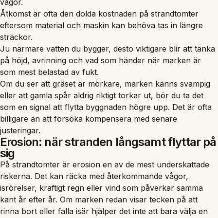
vågor.
Åtkomst är ofta den dolda kostnaden på strandtomter
eftersom material och maskin kan behöva tas in längre
sträckor.
Ju närmare vatten du bygger, desto viktigare blir att tänka
på höjd, avrinning och vad som händer när marken är
som mest belastad av fukt.
Om du ser att gräset är mörkare, marken känns svampig
eller att gamla spår aldrig riktigt torkar ut, bör du ta det
som en signal att flytta byggnaden högre upp. Det är ofta
billigare än att försöka kompensera med senare
justeringar.
Erosion: när stranden långsamt flyttar på
sig
På strandtomter är erosion en av de mest underskattade
riskerna. Det kan räcka med återkommande vågor,
isrörelser, kraftigt regn eller vind som påverkar samma
kant år efter år. Om marken redan visar tecken på att
rinna bort eller falla isär hjälper det inte att bara välja en