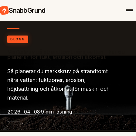
SnabbGrund
BLOGG
Markskruv på strandtomt nära vatten – hur du
planerar för fukt, erosion och åtkomst
Så planerar du markskruv på strandtomt
nära vatten: fuktzoner, erosion,
höjdsättning och åtkomst för maskin och
material.
2026-04-08
9 min läsning