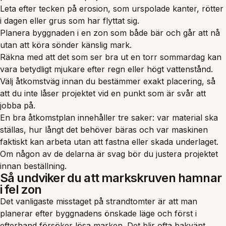
Leta efter tecken på erosion, som urspolade kanter, rötter
i dagen eller grus som har flyttat sig.
Planera byggnaden i en zon som både bär och går att nå
utan att köra sönder känslig mark.
Räkna med att det som ser bra ut en torr sommardag kan
vara betydligt mjukare efter regn eller högt vattenstånd.
Välj åtkomstväg innan du bestämmer exakt placering, så
att du inte låser projektet vid en punkt som är svår att
jobba på.
En bra åtkomstplan innehåller tre saker: var material ska
ställas, hur långt det behöver bäras och var maskinen
faktiskt kan arbeta utan att fastna eller skada underlaget.
Om någon av de delarna är svag bör du justera projektet
innan beställning.
Så undviker du att markskruven hamnar
i fel zon
Det vanligaste misstaget på strandtomter är att man
planerar efter byggnadens önskade läge och först i
efterhand försöker lösa marken. Det blir ofta bakvänt.