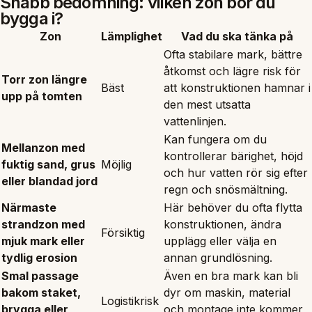
Snabb bedömning: vilken zon bör du
bygga i?
Zon
Lämplighet
Vad du ska tänka på
Ofta stabilare mark, bättre
åtkomst och lägre risk för
Torr zon längre
Bäst
att konstruktionen hamnar i
upp på tomten
den mest utsatta
vattenlinjen.
Kan fungera om du
Mellanzon med
kontrollerar bärighet, höjd
fuktig sand, grus
Möjlig
och hur vatten rör sig efter
eller blandad jord
regn och snösmältning.
Närmaste
Här behöver du ofta flytta
strandzon med
konstruktionen, ändra
Försiktig
mjuk mark eller
upplägg eller välja en
tydlig erosion
annan grundlösning.
Smal passage
Även en bra mark kan bli
bakom staket,
dyr om maskin, material
Logistikrisk
brygga eller
och montage inte kommer