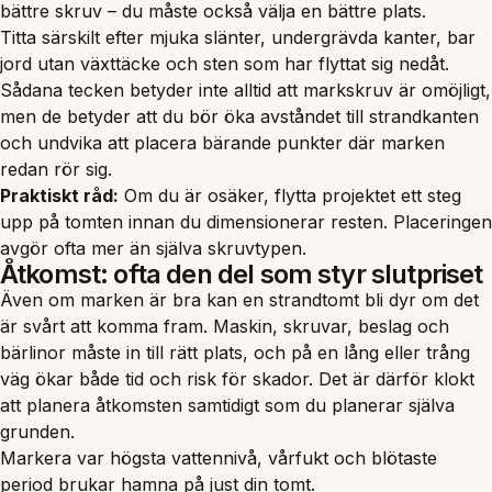
bättre skruv – du måste också välja en bättre plats.
Titta särskilt efter mjuka slänter, undergrävda kanter, bar
jord utan växttäcke och sten som har flyttat sig nedåt.
Sådana tecken betyder inte alltid att markskruv är omöjligt,
men de betyder att du bör öka avståndet till strandkanten
och undvika att placera bärande punkter där marken
redan rör sig.
Praktiskt råd:
Om du är osäker, flytta projektet ett steg
upp på tomten innan du dimensionerar resten. Placeringen
avgör ofta mer än själva skruvtypen.
Åtkomst: ofta den del som styr slutpriset
Även om marken är bra kan en strandtomt bli dyr om det
är svårt att komma fram. Maskin, skruvar, beslag och
bärlinor måste in till rätt plats, och på en lång eller trång
väg ökar både tid och risk för skador. Det är därför klokt
att planera åtkomsten samtidigt som du planerar själva
grunden.
Markera var högsta vattennivå, vårfukt och blötaste
period brukar hamna på just din tomt.