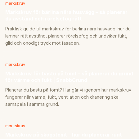
markskruv
Markskruv för bärlina nära husvägg – så planerar
du avstånd och rörelsefog rätt
Praktisk guide till markskruv för bärlina nära husvägg: hur du
lämnar rätt avstånd, planerar rörelsefog och undviker fukt,
glid och onödigt tryck mot fasaden.
markskruv
Markskruv för bastu på tomt – så planerar du grund
för värme och fukt | SnabbGrund
Planerar du bastu på tomt? Här går vi igenom hur markskruv
fungerar när värme, fukt, ventilation och dränering ska
samspela i samma grund.
markskruv
Markskruv på skogstomt – hur du planerar runt