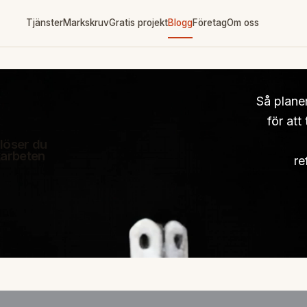
Tjänster
Markskruv
Gratis projekt
Blogg
Företag
Om oss
Så plane
för att
 löser du
karbeten
re