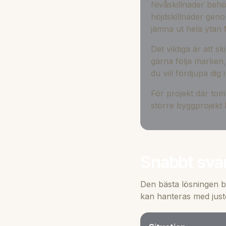
Nivåskillnader beh
höjdskillnader genom
jämna ut hela ytan f
Det viktiga är att 
gärna följa marken,
du vill fördjupa dig
För projekt där tomt
större byggprojekt
Snabbt svar
Den bästa lösningen b
kan hanteras med just