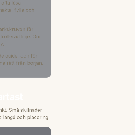
ofta lösa
hakta, fylla och
Markskruven får
rollerad linje. Om
uv
.
e guide, och för
na rätt från början.
artast
nkt. Små skillnader
 längd och placering.