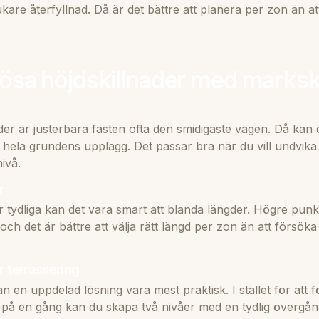
jukare återfyllnad. Då är det bättre att planera per zon än
t lösa höjdskillnader med marks
der är justerbara fästen ofta den smidigaste vägen. Då kan 
 hela grundens upplägg. Det passar bra när du vill undvik
ivå.
r
r tydliga kan det vara smart att blanda längder. Högre pun
 och det är bättre att välja rätt längd per zon än att försöka 
r terrassering
an en uppdelad lösning vara mest praktisk. I stället för att 
n på en gång kan du skapa två nivåer med en tydlig övergå