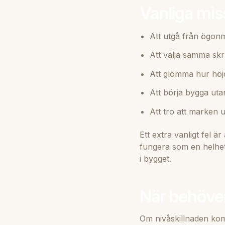
Vanliga mis
Att utgå från ögonmå
Att välja samma skru
Att glömma hur höjd
Att börja bygga uta
Att tro att marken u
Ett extra vanligt fel 
fungera som en helhet.
i bygget.
När behöver
Om nivåskillnaden komb