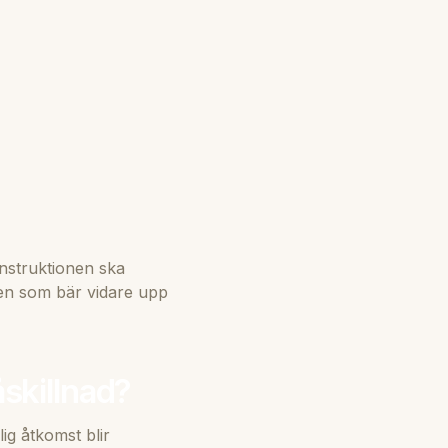
onstruktionen ska
jen som bär vidare upp
åskillnad?
ig åtkomst blir