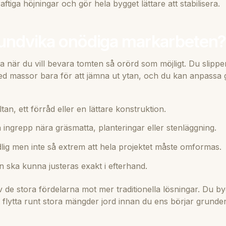
tiga höjningar och gör hela bygget lättare att stabilisera.
 undvika onödiga markarbeten
 när du vill bevara tomten så orörd som möjligt. Du slipper
med massor bara för att jämna ut ytan, och du kan anpassa
an, ett förråd eller en lättare konstruktion.
a ingrepp nära gräsmatta, planteringar eller stenläggning.
dlig men inte så extrem att hela projektet måste omformas.
en ska kunna justeras exakt i efterhand.
 de stora fördelarna mot mer traditionella lösningar. Du b
tt flytta runt stora mängder jord innan du ens börjar grunde