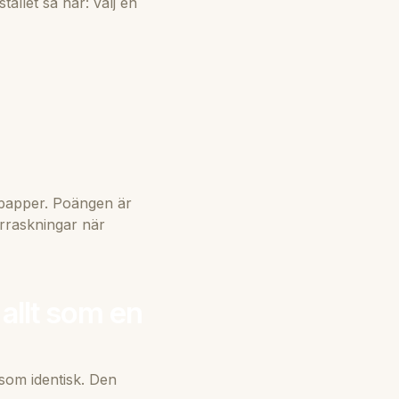
tället så här: välj en
å papper. Poängen är
erraskningar när
 allt som en
som identisk. Den