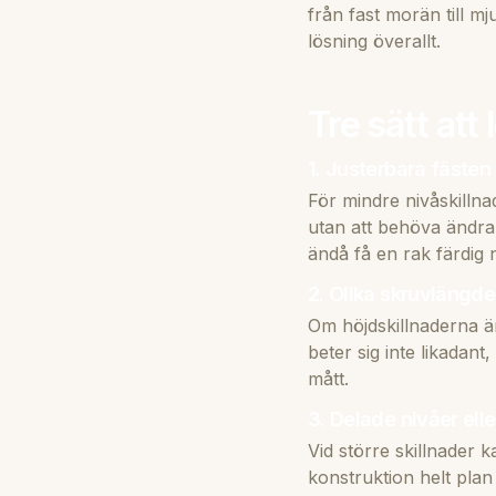
från fast morän till m
lösning överallt.
Tre sätt at
1. Justerbara fästen
För mindre nivåskillna
utan att behöva ändra
ändå få en rak färdig n
2. Olika skruvlängde
Om höjdskillnaderna ä
beter sig inte likadant,
mått.
3. Delade nivåer elle
Vid större skillnader k
konstruktion helt pla