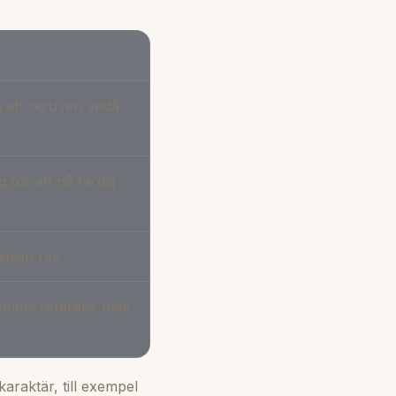
a att skruven ändå
 för att nå färdig
injen rak.
 samma referens hela
araktär, till exempel