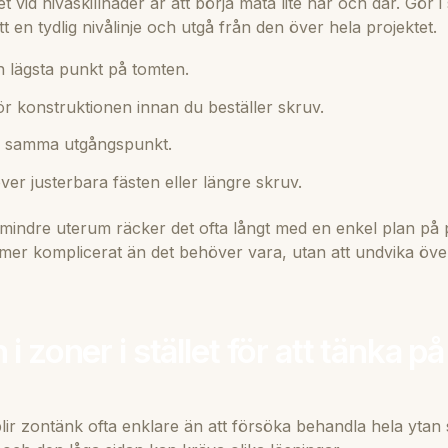
 vid nivåskillnader är att börja mäta lite här och där. Gör i s
t en tydlig nivålinje och utgå från den över hela projektet.
 lägsta punkt på tomten.
för konstruktionen innan du beställer skruv.
ån samma utgångspunkt.
er justerbara fästen eller längre skruv.
er mindre uterum räcker det ofta långt med en enkel plan p
t mer komplicerat än det behöver vara, utan att undvika öv
i zoner i stället för att tänka på
ir zontänk ofta enklare än att försöka behandla hela ytan 