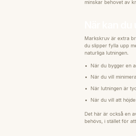
minskar behovet av kraf
När kan du
Markskruv är extra bra
du slipper fylla upp 
naturliga lutningen.
När du bygger en alt
När du vill minimer
När lutningen är ty
När du vill att höjd
Det här är också en av
behövs, i stället för a