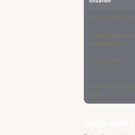
Situation
Små nivåskillnader
Större höjdskillnad
mellan hörn
Tomt i lutning
Ojämn eller blanda
mark
Börja med r