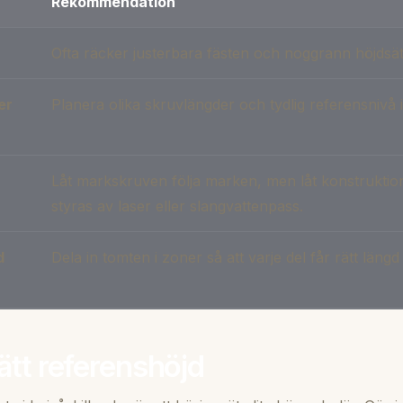
Rekommendation
Ofta räcker justerbara fästen och noggrann höjdsät
er
Planera olika skruvlängder och tydlig referensnivå
Låt markskruven följa marken, men låt konstruktio
styras av laser eller slangvattenpass.
d
Dela in tomten i zoner så att varje del får rätt läng
ätt referenshöjd