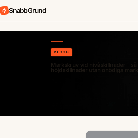
SnabbGrund
BLOGG
Markskruv vid nivåskillnader – så
höjdskillnader utan onödiga mar