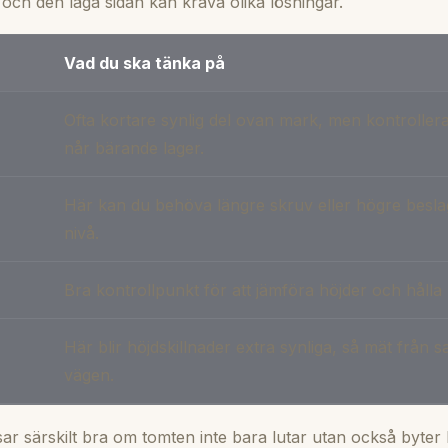
och den låga sidan kan kräva olika lösningar.
Vad du ska tänka på
Ofta kortare synlig del ovan mark, men kontroller
når bärande lager.
Här kan du behöva längre skruv eller högre beslag
nivå.
Bra kontrollpunkt för att jämföra höjder och hålla l
Här blir höjdskillnader extra synliga, så mät från
vägen.
 särskilt bra om tomten inte bara lutar utan också byter k