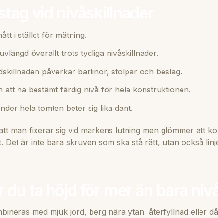
stag vid nivåskillnader
tt i stället för mätning.
vlängd överallt trots tydliga nivåskillnader.
skillnaden påverkar bärlinor, stolpar och beslag.
n att ha bestämt färdig nivå för hela konstruktionen.
nder hela tomten beter sig lika dant.
är att man fixerar sig vid markens lutning men glömmer att k
 Det är inte bara skruven som ska stå rätt, utan också lin
 du ta höjd för mer än bara niv
ineras med mjuk jord, berg nära ytan, återfyllnad eller dål