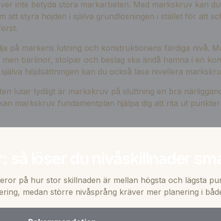
över inte betyda stora markarbeten. Med markskruv kan du 
 att styra höjden i själva grundlösningen i stället för att sc
örst.
skilja på markens lutning och konstruktionens färdiga nivå. 
 men bärlinor, stolpar och beslag ska ändå hamna i en kont
 i själva höjdsättningen kan du också läsa
nivellera markskr
en lutar tydligt är
markskruv på sluttning
en bra närliggand
 kan
markskruv fundamentplan
hjälpa dig att rita ut punkter
: så löser du nivåskillnader sm
eror på hur stor skillnaden är mellan högsta och lägsta pu
ering, medan större nivåsprång kräver mer planering i både