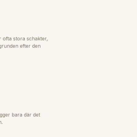
?
 ofta stora schakter,
 grunden efter den
ygger bara där det
n.