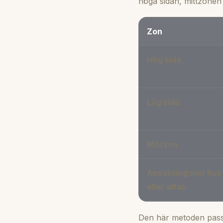
höga sidan, mittzonen 
Zon
Hög sida
Låg sida
Mittzon
Ansutning mot hus
eller altan
Den här metoden passar