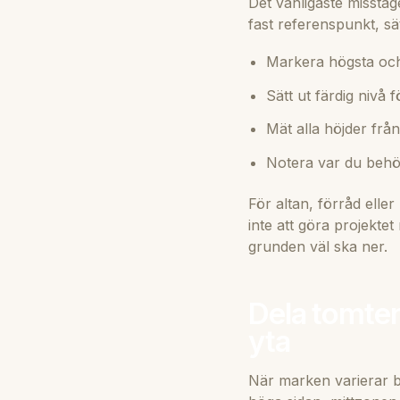
Det vanligaste misstaget
fast referenspunkt, sät
Markera högsta och
Sätt ut färdig nivå 
Mät alla höjder fr
Notera var du behöv
För altan, förråd ell
inte att göra projekte
grunden väl ska ner.
Dela tomten 
yta
När marken varierar bl