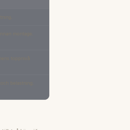
tning.
 innan montage.
nens toppnivå
d och belastning.