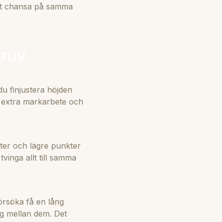
 att chansa på samma
kruv
du finjustera höjden
a extra markarbete och
kter och lägre punkter
tvinga allt till samma
försöka få en lång
ng mellan dem. Det