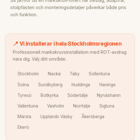
Så jämför du en markskruv-offert när beslag, adaptrar,
stolpfästen och monteringsdetaljer påverkar både pris
och funktion.
📍 Vi installerar i hela Stockholmsregionen
Professionell markskruvsinstallation med ROT-avdrag
nära dig. Välj ditt område:
Stockholm
Nacka
Täby
Sollentuna
Solna
Sundbyberg
Huddinge
Haninge
Tyresö
Botkyrka
Södertälje
Nynäshamn
Vallentuna
Vaxholm
Norrtälje
Sigtuna
Märsta
Upplands Väsby
Åkersberga
Ekerö