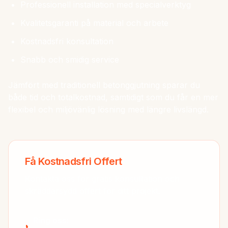
Professionell installation med specialverktyg
Kvalitetsgaranti på material och arbete
Kostnadsfri konsultation
Snabb och smidig service
Jämfört med traditionell betonggjutning sparar du
både tid och totalkostnad, samtidigt som du får en mer
flexibel och miljövänlig lösning med längre livslängd.
Få Kostnadsfri Offert
Kontakta oss för gratis konsultation och
skräddarsydd offert för ditt projekt.
Ring oss:
📞