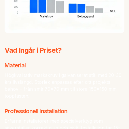
Vad Ingår i Priset?
Material
Högkvalitativ markskruv i galvaniserat stål med 20-30
års livslängd. Storlek anpassas efter ditt projekts
behov – från små 70x70 mm till stora 150x150 mm
toppfästen.
Professionell Installation
Erfarna installatörer med specialverktyg som
säkerställer korrekt djup och nivå. Installation tar 15-