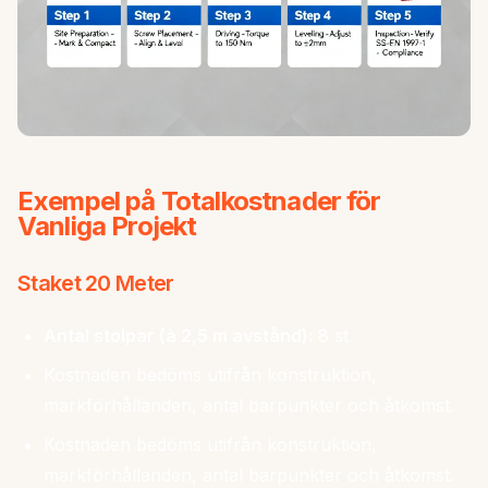
Exempel på Totalkostnader för
Vanliga Projekt
Staket 20 Meter
Antal stolpar (à 2,5 m avstånd):
8 st
Kostnaden bedöms utifrån konstruktion,
markförhållanden, antal bärpunkter och åtkomst.
Kostnaden bedöms utifrån konstruktion,
markförhållanden, antal bärpunkter och åtkomst.