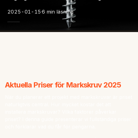
2025-01-15
6 min läsning
Aktuella Priser för Markskruv 2025
När du planerar ett projekt med markskruvar är priset
naturligtvis central. Hur mycket kostar det att
installera markskruvar? Vilka faktorer påverkar
priset? I denna guide presenterar vi fullständiga priser
och förklarar vad du får för pengarna.