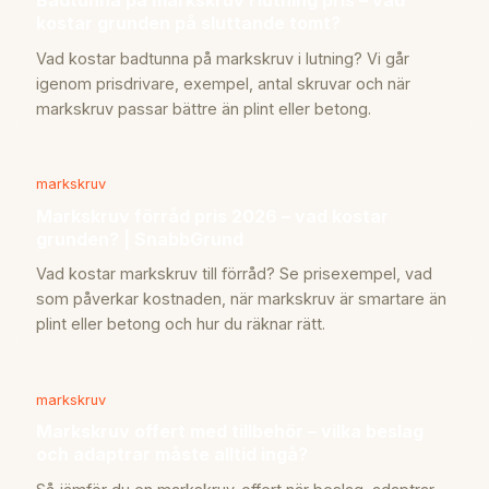
Badtunna på markskruv i lutning pris – vad
kostar grunden på sluttande tomt?
Vad kostar badtunna på markskruv i lutning? Vi går
igenom prisdrivare, exempel, antal skruvar och när
markskruv passar bättre än plint eller betong.
markskruv
Markskruv förråd pris 2026 – vad kostar
grunden? | SnabbGrund
Vad kostar markskruv till förråd? Se prisexempel, vad
som påverkar kostnaden, när markskruv är smartare än
plint eller betong och hur du räknar rätt.
markskruv
Markskruv offert med tillbehör – vilka beslag
och adaptrar måste alltid ingå?