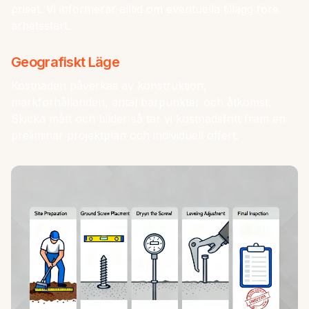
priset. Vi informerar alltid om eventuella tillägg före
arbetsstart.
Geografiskt Läge
Kostnaden påverkas av konstruktion,
markförhållanden, antal bärpunkter och åtkomst.
Skicka mått och bilder så tar vi kostnadsfritt fram en
preliminär projektplan och individuell offert.