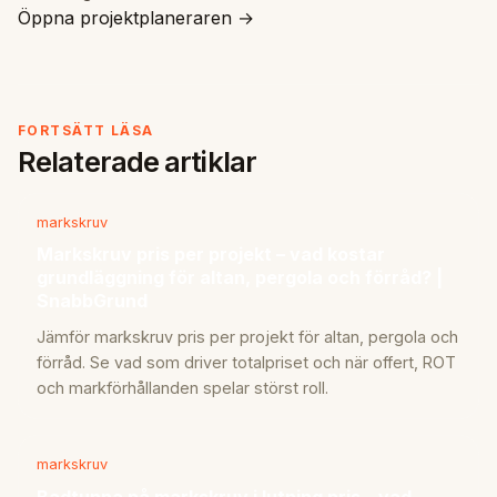
Öppna projektplaneraren →
FORTSÄTT LÄSA
Relaterade artiklar
markskruv
Markskruv pris per projekt – vad kostar
grundläggning för altan, pergola och förråd? |
SnabbGrund
Jämför markskruv pris per projekt för altan, pergola och
förråd. Se vad som driver totalpriset och när offert, ROT
och markförhållanden spelar störst roll.
markskruv