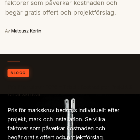
faktorer som påverkar kostnaden och
begär gratis offert och projektförslag.
Av
Mateusz Kerlin
BLOGG
Pris Markskruv 2026 – Tabell: Kostnad per Projekt &
Antal Skruvar
Pris för markskruv bedöms individuellt efter
projekt, mark och installation. Se vilka
faktorer som påverkar kostnaden och
begär gratis offert och projektförslag.