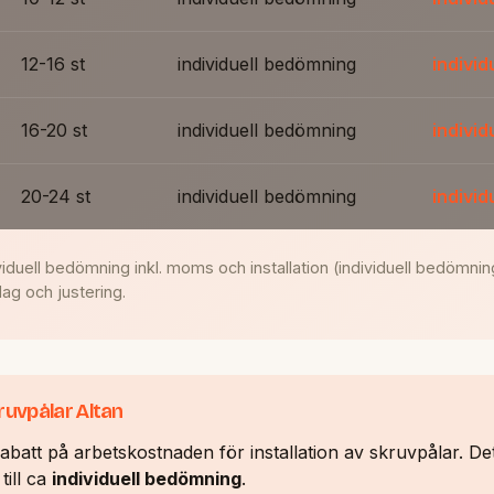
12-16 st
individuell bedömning
indivi
16-20 st
individuell bedömning
indivi
20-24 st
individuell bedömning
indivi
viduell bedömning inkl. moms och installation (individuell bedömni
lag och justering.
ruvpålar Altan
att på arbetskostnaden för installation av skruvpålar. Det
till ca
individuell bedömning
.