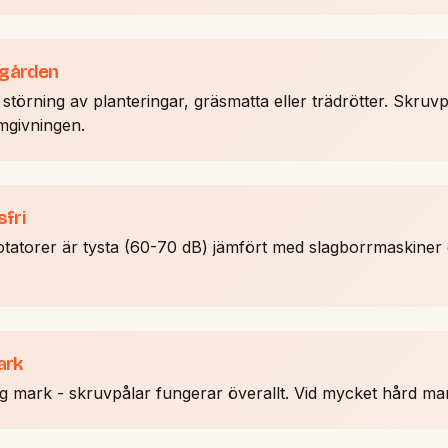
dgården
störning av planteringar, gräsmatta eller trädrötter. Skruvp
mgivningen.
sfri
tatorer är tysta (60-70 dB) jämfört med slagborrmaskiner 
ark
gig mark - skruvpålar fungerar överallt. Vid mycket hård m