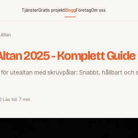
Tjänster
Gratis projekt
Blogg
Företag
Om oss
 Altan
Altan 2025 - Komplett Guide
ör utealtan med skruvpålar: Snabbt, hållbart och
️ Läs tid: 7 min