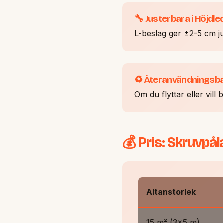
🔧 Justerbara i Höjdle
L-beslag ger ±2-5 cm jus
♻️ Återanvändningsb
Om du flyttar eller vi
💰 Pris: Skruvpål
Altanstorlek
15 m² (3×5 m)