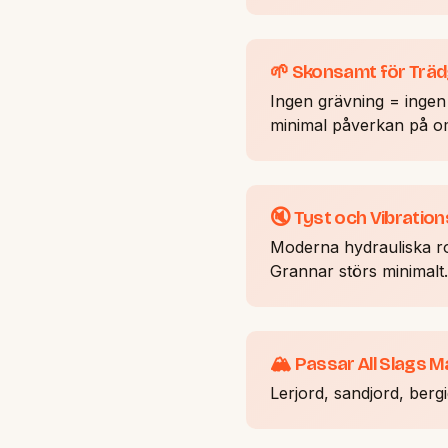
🌱 Skonsamt för Trä
Ingen grävning = ingen 
minimal påverkan på o
🔇 Tyst och Vibration
Moderna hydrauliska ro
Grannar störs minimalt.
🏔️ Passar All Slags M
Lerjord, sandjord, ber