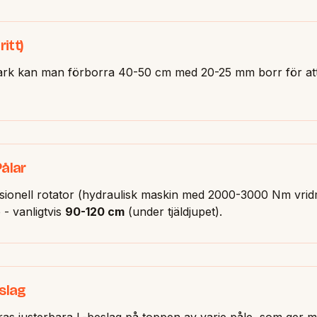
itt)
mark kan man förborra 40-50 cm med 20-25 mm borr för att
Pålar
ssionell rotator (hydraulisk maskin med 2000-3000 Nm vri
p - vanligtvis
90-120 cm
(under tjäldjupet).
eslag
eras justerbara L-beslag på toppen av varje påle, som ger möj