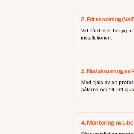
2. Förskruvning (Valfr
Vid hård eller bergig 
installationen.
3. Nedskruvning av 
Med hjälp av en profe
pålarna ner till rätt dju
4. Montering av L-b
Efter installation mont