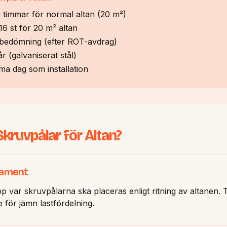
-6 timmar för normal altan (20 m²)
16 st för 20 m² altan
ll bedömning (efter ROT-avdrag)
r (galvaniserat stål)
ma dag som installation
Skruvpålar för Altan?
dament
 var skruvpålarna ska placeras enligt ritning av altanen. 
 för jämn lastfördelning.