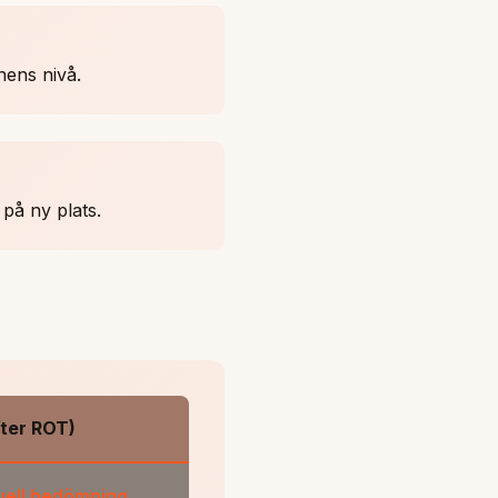
nens nivå.
på ny plats.
fter ROT)
duell bedömning