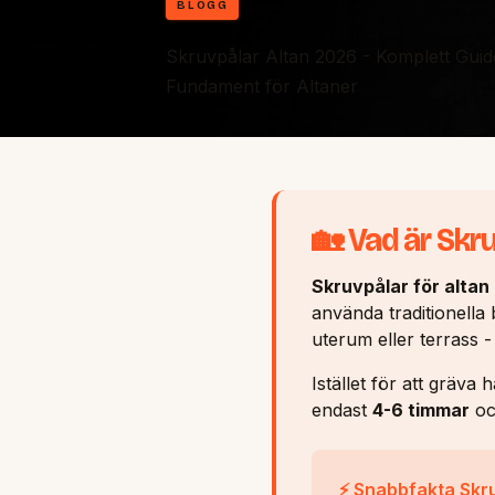
BLOGG
Skruvpålar Altan 2026 - Komplett Guide 
Fundament för Altaner
🏡 Vad är Skru
Skruvpålar för altan
använda traditionella 
uterum eller terrass -
Istället för att gräva
endast
4-6 timmar
oc
⚡ Snabbfakta Skru