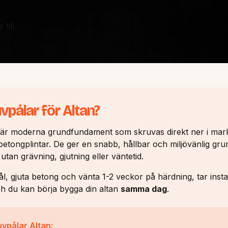
till
vpålar för Altan?
är moderna grundfundament som skruvas direkt ner i marken
betongplintar. De ger en snabb, hållbar och miljövänlig gru
 utan grävning, gjutning eller väntetid.
 hål, gjuta betong och vänta 1-2 veckor på härdning, tar inst
h du kan börja bygga din altan
samma dag
.
vpålar Altan: