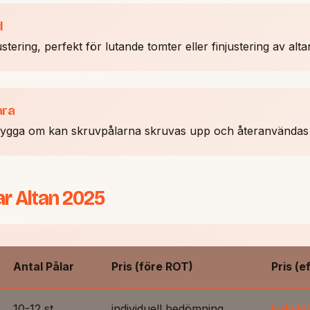
d
tering, perfekt för lutande tomter eller finjustering av alta
ara
ll bygga om kan skruvpålarna skruvas upp och återanvändas 
ar Altan 2025
Antal Pålar
Pris (före ROT)
Pris (e
10-12 st
individuell bedömning
indivi