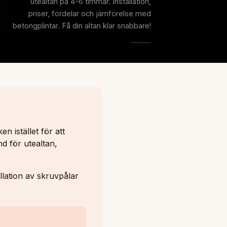
utealtan på 4-6 timmar. Installation,
priser, fördelar och jämförelse med
betongplintar. Få din altan klar snabbare!
 istället för att
nd för utealtan,
allation av skruvpålar