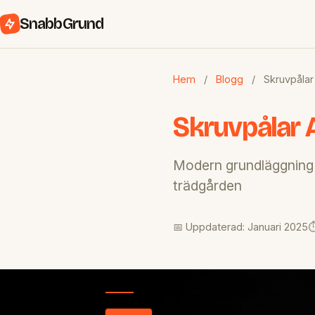
SnabbGrund
Hem
/
Blogg
/
Skruvpålar
Skruvpålar 
Modern grundläggning f
trädgården
📅 Uppdaterad: Januari 2025
⏱