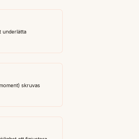
 underlätta
dmoment) skruvas
lighet att finjustera