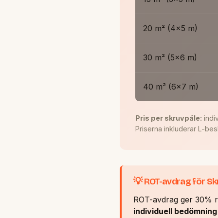
20 m² (4×5 m)
30 m² (5×6 m)
40 m² (6×7 m)
Pris per skruvpåle:
indi
Priserna inkluderar L-bes
💡 ROT-avdrag för Sk
ROT-avdrag ger 30% rab
individuell bedömning