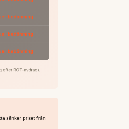
duell bedömning
duell bedömning
duell bedömning
ng efter ROT-avdrag).
ta sänker priset från