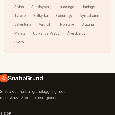
Solna
Sundbyberg
Huddinge
Haninge
Tyresö
Botkyrka
Södertälje
Nynäshamn
Vallentuna
Vaxholm
Norrtälje
Sigtuna
Märsta
Upplands Väsby
Åkersberga
Ekerö
SnabbGrund
Snabb och hållbar grundläggning med
markskruv i Stockholmsregionen.
SIDOR