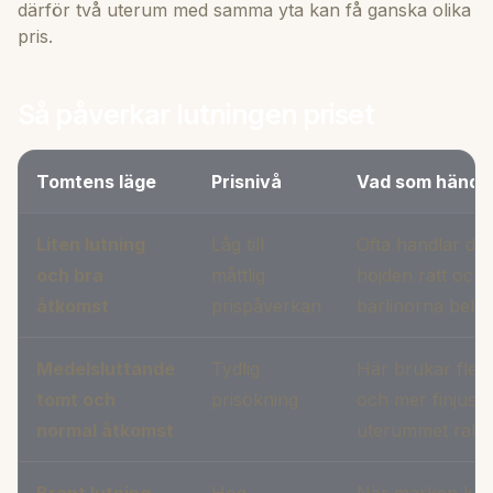
därför två uterum med samma yta kan få ganska olika
pris.
Så påverkar lutningen priset
Tomtens läge
Prisnivå
Vad som händer
Liten lutning
Låg till
Ofta handlar det
och bra
måttlig
höjden rätt och
åtkomst
prispåverkan
bärlinorna behö
Medelsluttande
Tydlig
Här brukar fler
tomt och
prisökning
och mer finjuste
normal åtkomst
uterummet rakt 
Brant lutning
Hög
När marken kräv