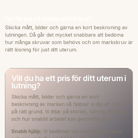
Hur får jag ett snabbt prisförslag?
Skicka mått, bilder och gärna en kort beskrivning av
lutningen. Då går det mycket snabbare att bedöma
hur många skruvar som behövs och om markskruv är
rätt lösning för just ditt uterum.
Vill du ha ett pris för ditt uterum i
lutning?
Skicka mått, bilder och gärna en kort
beskrivning av marken så hjälper vi dig att räkna
på rätt grund. Vi tittar på storlek, lutning, åtkomst
och hur snabbt arbetet kan genomföras.
Snabb hjälp:
Vi bedömer om markskruv passar