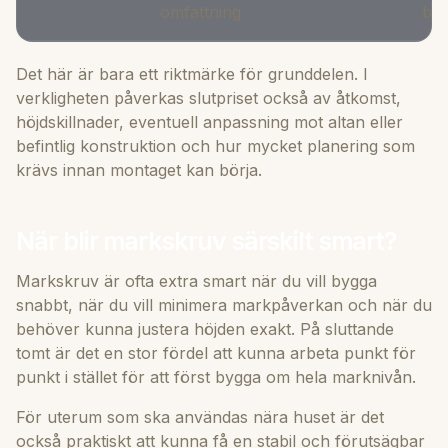
omfattning
bär
Det här är bara ett riktmärke för grunddelen. I
verkligheten påverkas slutpriset också av åtkomst,
höjdskillnader, eventuell anpassning mot altan eller
befintlig konstruktion och hur mycket planering som
krävs innan montaget kan börja.
När blir markskruv särskilt smart?
Markskruv är ofta extra smart när du vill bygga
snabbt, när du vill minimera markpåverkan och när du
behöver kunna justera höjden exakt. På sluttande
tomt är det en stor fördel att kunna arbeta punkt för
punkt i stället för att först bygga om hela marknivån.
För uterum som ska användas nära huset är det
också praktiskt att kunna få en stabil och förutsägbar