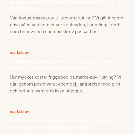
grunden till ett uterum på sluttande tomt? |
SnabbGrund
Vad kostar markskruv till uterum i lutning? Vi går igenom
prisnivåer, vad som driver kostnaden, hur många stöd
som behövs och när markskruv passar bäst.
markskruv
Friggebod på markskruv i lutning pris – vad
kostar grunden på sluttande tomt?
Hur mycket kostar friggebod på markskruv i lutning? Vi
går igenom prisdrivare, exempel, jämförelse med plint
och betong samt praktiska höjdtips.
markskruv
Badtunna på markskruv i lutning pris – vad
kostar grunden på sluttande tomt?