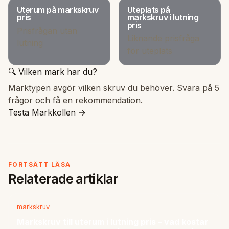
Uterum på markskruv
Uteplats på
pris
markskruv i lutning
pris
Prisfrågan utan
Liknande prisfråga
lutning
för uteplats
🔍 Vilken mark har du?
Marktypen avgör vilken skruv du behöver. Svara på 5
frågor och få en rekommendation.
Testa Markkollen →
FORTSÄTT LÄSA
Relaterade artiklar
markskruv
Markskruv till uterum i lutning pris – vad kostar