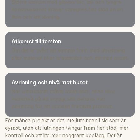
Större uterum med glaspartier, tak och tyngre
konstruktioner kräver vanligtvis fler stöd än en
liten och lätt lösning.
Åtkomst till tomten
Om det är svårt att komma fram med utrustning
eller material ökar arbetstiden och därmed priset.
Avrinning och nivå mot huset
När uterummet måste möta dörr, altan eller
marknivå på ett snyggt sätt behövs mer
planering för att undvika framtida problem.
För många projekt är det inte lutningen i sig som är
dyrast, utan att lutningen tvingar fram fler stöd, mer
kontroll och ett lite mer noggrant upplägg. Det är