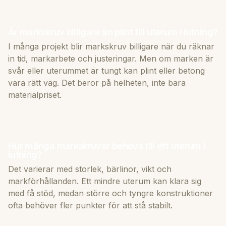
Är markskruv billigare än plint till uterum i lutning?
I många projekt blir markskruv billigare när du räknar
in tid, markarbete och justeringar. Men om marken är
svår eller uterummet är tungt kan plint eller betong
vara rätt väg. Det beror på helheten, inte bara
materialpriset.
Hur många markskruvar behövs till ett uterum i
lutning?
Det varierar med storlek, bärlinor, vikt och
markförhållanden. Ett mindre uterum kan klara sig
med få stöd, medan större och tyngre konstruktioner
ofta behöver fler punkter för att stå stabilt.