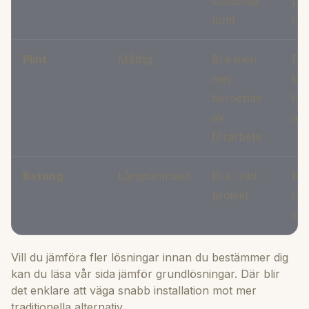
sluttande
pun
tomt
ma
Plint
Måttlig
Bra men
Fun
mer
kr
beroende
lut
av
anp
förarbete
Betong
Långsammast
Bra i rätt
Kan
projekt
ute
sna
Vill du jämföra fler lösningar innan du bestämmer dig
kan du läsa vår sida
jämför grundlösningar
. Där blir
det enklare att väga snabb installation mot mer
traditionella alternativ.