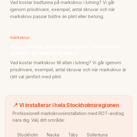
Vad kostar badtunna på markskruv i lutning? Vi går
igenom prisdrivare, exempel, antal skruvar och när
markskruv passar bättre än plint eller betong.
markskruv
Markskruv till altan i lutning pris – vad kostar
grunden på sluttande tomt?
Vad kostar markskruv till altan i lutning? Vi går igenom
prisdrivare, exempel, antal skruvar och när markskruv är
rätt val jämfört med plint.
📍 Vi installerar i hela Stockholmsregionen
Professionell markskruvsinstallation med ROT-avdrag
nära dig. Välj ditt område:
Stockholm
Nacka
Täby
Sollentuna