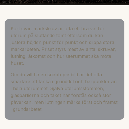
Kort svar: markskruv är ofta ett bra val för
uterum på sluttande tomt eftersom du kan
justera höjden punkt för punkt och slippa stora
markarbeten. Priset styrs mest av antal skruvar,
lutning, åtkomst och hur uterummet ska möta
huset.
Om du vill ha en snabb prisbild är det ofta
smartare att tänka i grunddel och bärpunkter än
i hela uterummet. Själva uterumsstommen,
glaspartierna och taket har förstås också stor
påverkan, men lutningen märks först och främst
i grundarbetet.