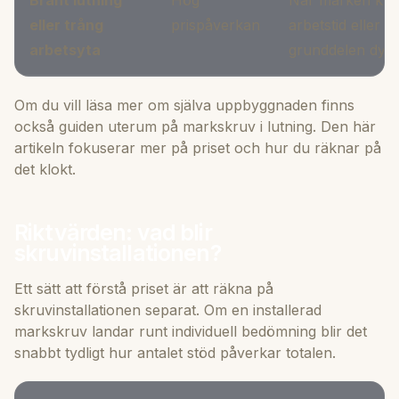
eller trång
prispåverkan
arbetstid eller e
arbetsyta
grunddelen dyra
Om du vill läsa mer om själva uppbyggnaden finns
också guiden
uterum på markskruv i lutning
. Den här
artikeln fokuserar mer på priset och hur du räknar på
det klokt.
Riktvärden: vad blir
skruvinstallationen?
Ett sätt att förstå priset är att räkna på
skruvinstallationen separat. Om en installerad
markskruv landar runt individuell bedömning blir det
snabbt tydligt hur antalet stöd påverkar totalen.