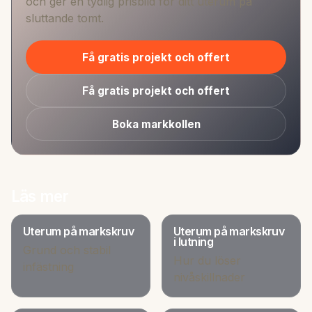
och ger en tydlig prisbild för ditt uterum på
sluttande tomt.
Få gratis projekt och offert
Få gratis projekt och offert
Boka markkollen
Läs mer
Uterum på markskruv
Uterum på markskruv
i lutning
Grund och stabil
Hur du löser
infästning
nivåskillnader