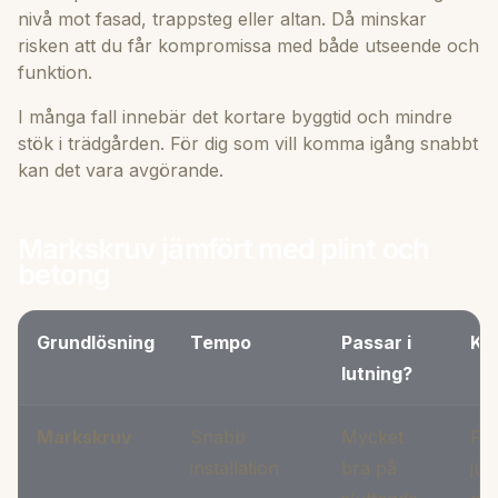
nivå mot fasad, trappsteg eller altan. Då minskar
risken att du får kompromissa med både utseende och
funktion.
I många fall innebär det kortare byggtid och mindre
stök i trädgården. För dig som vill komma igång snabbt
kan det vara avgörande.
Markskruv jämfört med plint och
betong
Grundlösning
Tempo
Passar i
Ko
lutning?
Markskruv
Snabb
Mycket
Pas
installation
bra på
jus