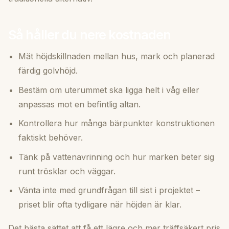
Så håller du nere kostnaden
Mät höjdskillnaden mellan hus, mark och planerad
färdig golvhöjd.
Bestäm om uterummet ska ligga helt i våg eller
anpassas mot en befintlig altan.
Kontrollera hur många bärpunkter konstruktionen
faktiskt behöver.
Tänk på vattenavrinning och hur marken beter sig
runt trösklar och väggar.
Vänta inte med grundfrågan till sist i projektet –
priset blir ofta tydligare när höjden är klar.
Det bästa sättet att få ett lägre och mer träffsäkert pris