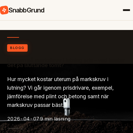
SnabbGrund
BLOGG
Uterum på markskruv i lutning pris – vad kostar
det på sluttande tomt?
Hur mycket kostar uterum på markskruv i
lutning? Vi går igenom prisdrivare, exempel,
jämförelse med plint och betong samt när
markskruv passar bäst.
2026-04-07
9 min läsning