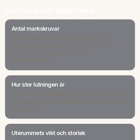
Det här driver priset mest
Antal markskruvar
Det vanligaste sättet att styra priset är hur
många bärpunkter uterummet behöver. Fler
skruvar ger högre material- och
montagekostnad.
Hur stor lutningen är
Ju större nivåskillnad, desto mer tid går ofta åt
till höjdsättning, kontrollmätning och justering av
varje punkt.
Uterummets vikt och storlek