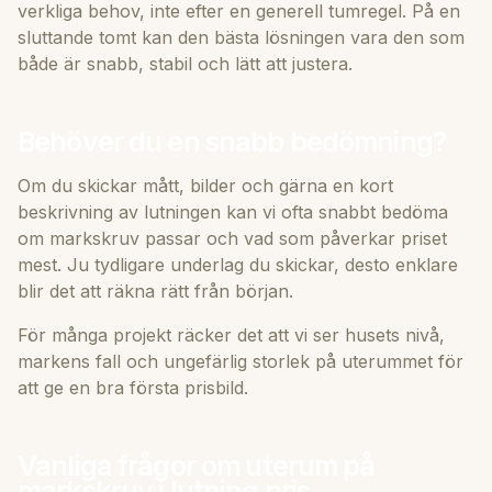
verkliga behov, inte efter en generell tumregel. På en
sluttande tomt kan den bästa lösningen vara den som
både är snabb, stabil och lätt att justera.
Behöver du en snabb bedömning?
Om du skickar mått, bilder och gärna en kort
beskrivning av lutningen kan vi ofta snabbt bedöma
om markskruv passar och vad som påverkar priset
mest. Ju tydligare underlag du skickar, desto enklare
blir det att räkna rätt från början.
För många projekt räcker det att vi ser husets nivå,
markens fall och ungefärlig storlek på uterummet för
att ge en bra första prisbild.
Vanliga frågor om uterum på
markskruv i lutning pris