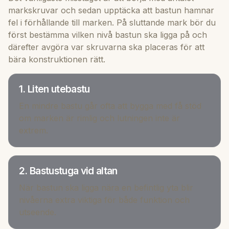
markskruvar och sedan upptäcka att bastun hamnar
fel i förhållande till marken. På sluttande mark bör du
först bestämma vilken nivå bastun ska ligga på och
därefter avgöra var skruvarna ska placeras för att
bära konstruktionen rätt.
1. Liten utebastu
En mindre bastu går ofta att bygga med få stöd
om marken är rimlig och lutningen inte är
extrem.
2. Bastustuga vid altan
När bastun ska ligga nära en befintlig yta blir
nivåerna extra viktiga för både funktion och
utseende.