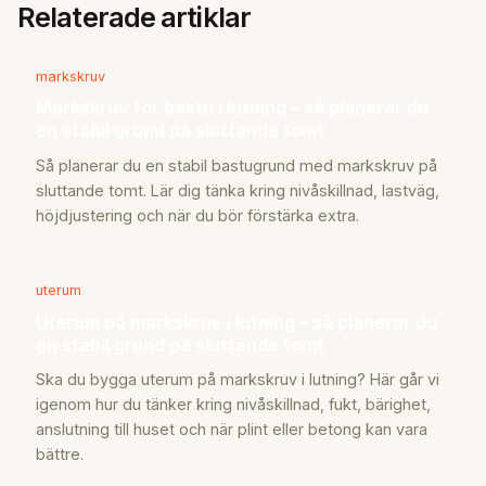
Relaterade artiklar
markskruv
Markskruv för bastu i lutning – så planerar du
en stabil grund på sluttande tomt
Så planerar du en stabil bastugrund med markskruv på
sluttande tomt. Lär dig tänka kring nivåskillnad, lastväg,
höjdjustering och när du bör förstärka extra.
uterum
Uterum på markskruv i lutning – så planerar du
en stabil grund på sluttande tomt
Ska du bygga uterum på markskruv i lutning? Här går vi
igenom hur du tänker kring nivåskillnad, fukt, bärighet,
anslutning till huset och när plint eller betong kan vara
bättre.