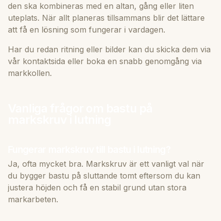
den ska kombineras med en altan, gång eller liten
uteplats. När allt planeras tillsammans blir det lättare
att få en lösning som fungerar i vardagen.
Har du redan ritning eller bilder kan du skicka dem via
vår
kontakt­sida
eller boka en snabb genomgång via
markkollen
.
Vanliga frågor om bastu på
markskruv i lutning
Fungerar markskruv till bastu i lutning?
Ja, ofta mycket bra. Markskruv är ett vanligt val när
du bygger bastu på sluttande tomt eftersom du kan
justera höjden och få en stabil grund utan stora
markarbeten.