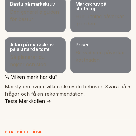
Bastu på markskruv
Markskruv på
sluttning
Den generella guiden
Hur lutning påverkar
för bastur
grunden
Altan på markskruv
Priser
på sluttande tomt
Se vad som påverkar
Så planerar du
kostnaden
höjder och stöd
🔍 Vilken mark har du?
Marktypen avgör vilken skruv du behöver. Svara på 5
frågor och få en rekommendation.
Testa Markkollen →
FORTSÄTT LÄSA