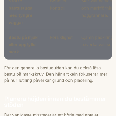
Större
Behöver
Mer vikt betyder 
bastustuga
kontroll
och markförhåll
med tyngre
noggrannare.
väggar
Bastu på mjuk
Försiktighet
Ojämn packning o
eller uppfylld
påverka vad som 
mark
För den generella bastuguiden kan du också läsa
bastu på markskruv
. Den här artikeln fokuserar mer
på hur lutning påverkar grund och placering.
Planera höjden innan du bestämmer
stöden
Det vanligaste misstaget är att börja med antalet