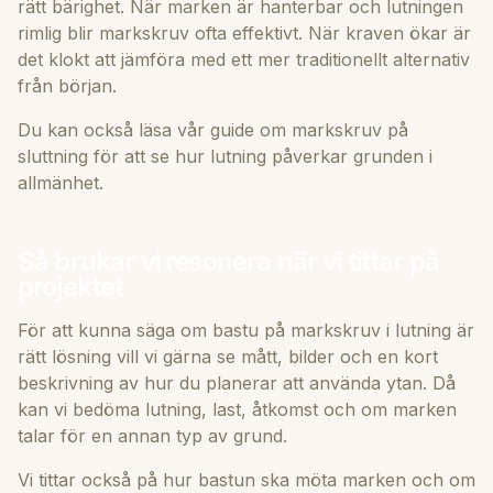
rätt bärighet. När marken är hanterbar och lutningen
rimlig blir markskruv ofta effektivt. När kraven ökar är
det klokt att jämföra med ett mer traditionellt alternativ
från början.
Du kan också läsa vår guide om
markskruv på
sluttning
för att se hur lutning påverkar grunden i
allmänhet.
Så brukar vi resonera när vi tittar på
projektet
För att kunna säga om bastu på markskruv i lutning är
rätt lösning vill vi gärna se mått, bilder och en kort
beskrivning av hur du planerar att använda ytan. Då
kan vi bedöma lutning, last, åtkomst och om marken
talar för en annan typ av grund.
Vi tittar också på hur bastun ska möta marken och om