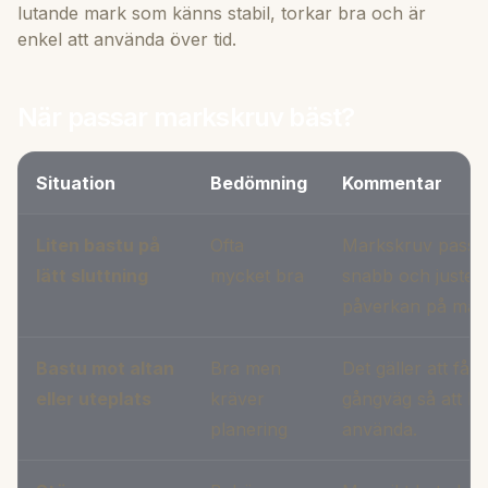
lutande mark som känns stabil, torkar bra och är
enkel att använda över tid.
När passar markskruv bäst?
Situation
Bedömning
Kommentar
Liten bastu på
Ofta
Markskruv passar 
lätt sluttning
mycket bra
snabb och juster
påverkan på mar
Bastu mot altan
Bra men
Det gäller att få 
eller uteplats
kräver
gångväg så att bas
planering
använda.