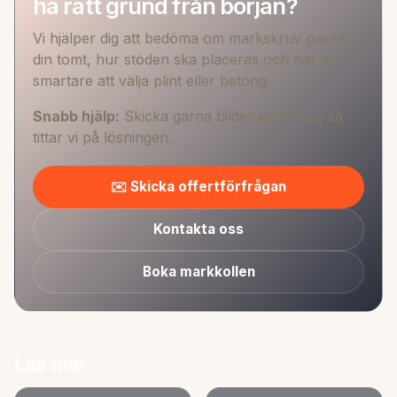
ha rätt grund från början?
Vi hjälper dig att bedöma om markskruv passar
din tomt, hur stöden ska placeras och när det är
smartare att välja plint eller betong.
Snabb hjälp:
Skicka gärna bilder eller skiss så
tittar vi på lösningen.
✉️ Skicka offertförfrågan
Kontakta oss
Boka markkollen
Läs mer