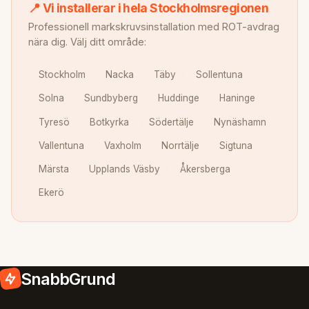
📍 Vi installerar i hela Stockholmsregionen
Professionell markskruvsinstallation med ROT-avdrag
nära dig. Välj ditt område:
Stockholm
Nacka
Täby
Sollentuna
Solna
Sundbyberg
Huddinge
Haninge
Tyresö
Botkyrka
Södertälje
Nynäshamn
Vallentuna
Vaxholm
Norrtälje
Sigtuna
Märsta
Upplands Väsby
Åkersberga
Ekerö
SnabbGrund