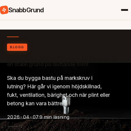
SnabbGrund
BLOGG
Bastu på markskruv i lutning – så planerar du
en stabil grund på sluttande tomt
Ska du bygga bastu på markskruv i
lutning? Här går vi igenom höjdskillnad,
fukt, ventilation, bärighet och när plint eller
betong kan vara bättre.
2026-04-07
9 min läsning