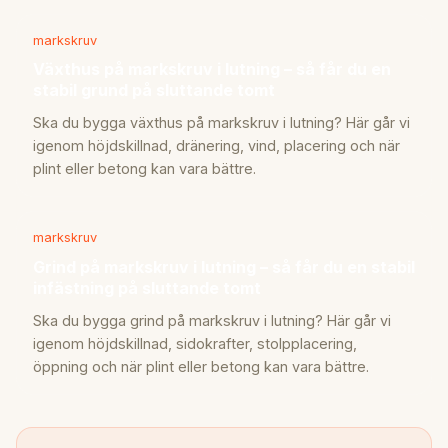
markskruv
Växthus på markskruv i lutning – så får du en
stabil grund på sluttande tomt
Ska du bygga växthus på markskruv i lutning? Här går vi
igenom höjdskillnad, dränering, vind, placering och när
plint eller betong kan vara bättre.
markskruv
Grind på markskruv i lutning – så får du en stabil
infästning på sluttande tomt
Ska du bygga grind på markskruv i lutning? Här går vi
igenom höjdskillnad, sidokrafter, stolpplacering,
öppning och när plint eller betong kan vara bättre.