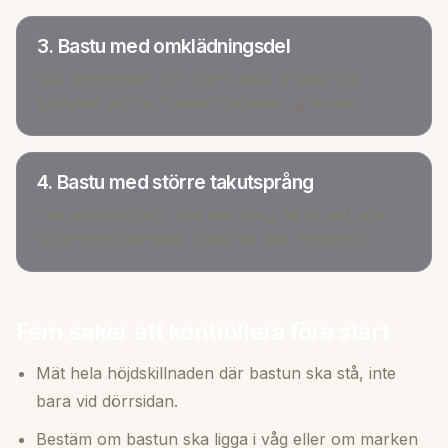
3. Bastu med omklädningsdel
När byggnaden blir större ökar kraven på
bärighet och hur lasten fördelas i grunden.
4. Bastu med större takutsprång
Takutsprång och vind kan göra att grund och
förankring behöver planeras mer noggrant.
Fem saker att kontrollera före start
Mät hela höjdskillnaden där bastun ska stå, inte
bara vid dörrsidan.
Bestäm om bastun ska ligga i våg eller om marken