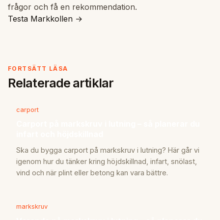
frågor och få en rekommendation.
Testa Markkollen →
FORTSÄTT LÄSA
Relaterade artiklar
carport
Carport på markskruv i lutning – så planerar du
infart och höjdskillnad
Ska du bygga carport på markskruv i lutning? Här går vi
igenom hur du tänker kring höjdskillnad, infart, snölast,
vind och när plint eller betong kan vara bättre.
markskruv