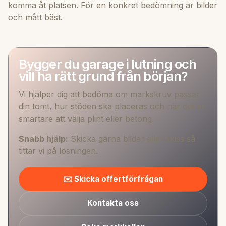
komma åt platsen. För en konkret bedömning är bilder
och mått bäst.
Bygger du garage i lutning och
vill ha rätt grund från början?
Vi hjälper dig att bedöma om markskruv passar
din tomt, hur stöden ska placeras och när det är
smartare att välja plint eller betong.
Snabb hjälp:
Skicka gärna bilder eller skiss så
tittar vi på lösningen.
✉️ Skicka offertförfrågan
Kontakta oss