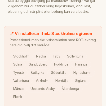
Ska du bygga paviljong på markskruv i lutning? Här går
vi igenom hur du tänker kring höjdskillnad, vind, last,
placering och när plint eller betong kan vara bättre.
📍 Vi installerar i hela Stockholmsregionen
Professionell markskruvsinstallation med ROT-avdrag
nära dig. Välj ditt område:
Stockholm
Nacka
Täby
Sollentuna
Solna
Sundbyberg
Huddinge
Haninge
Tyresö
Botkyrka
Södertälje
Nynäshamn
Vallentuna
Vaxholm
Norrtälje
Sigtuna
Märsta
Upplands Väsby
Åkersberga
Ekerö