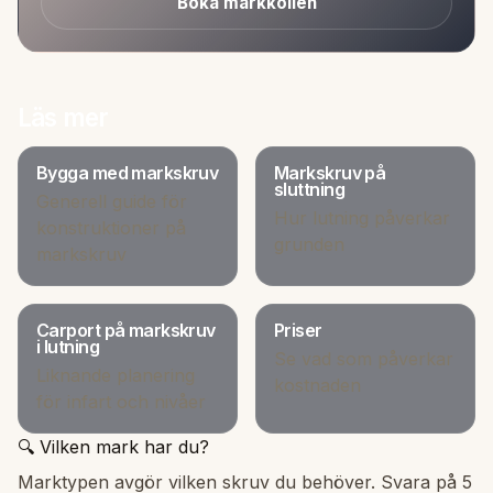
Boka markkollen
Läs mer
Bygga med markskruv
Markskruv på
sluttning
Generell guide för
Hur lutning påverkar
konstruktioner på
grunden
markskruv
Carport på markskruv
Priser
i lutning
Se vad som påverkar
Liknande planering
kostnaden
för infart och nivåer
🔍 Vilken mark har du?
Marktypen avgör vilken skruv du behöver. Svara på 5