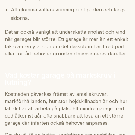
Att glömma vattenavrinning runt porten och längs
sidorna.
Det är också vanligt att underskatta snölast och vind
när garaget blir större. Ett garage är mer än ett enkelt
tak över en yta, och om det dessutom har bred port
eller förråd behöver grunden dimensioneras därefter.
Vad kostar garage på markskruv i
lutning?
Kostnaden påverkas främst av antal skruvar,
markförhållanden, hur stor höjdskillnaden är och hur
lätt det är att arbeta på plats. Ett mindre garage med
god åtkomst går ofta snabbare att lösa än ett större
garage där infarten också behöver anpassas.
Om du vill få en bättre uppfattning om prisbilden kan