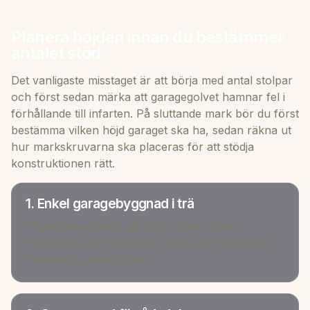
Planera höjden innan du bestämmer
antalet stöd
Det vanligaste misstaget är att börja med antal stolpar
och först sedan märka att garagegolvet hamnar fel i
förhållande till infarten. På sluttande mark bör du först
bestämma vilken höjd garaget ska ha, sedan räkna ut
hur markskruvarna ska placeras för att stödja
konstruktionen rätt.
1. Enkel garagebyggnad i trä
Ett enklare garage går ofta att lösa med
markskruv om marken är rimlig och lutningen
hanteras i planeringen.