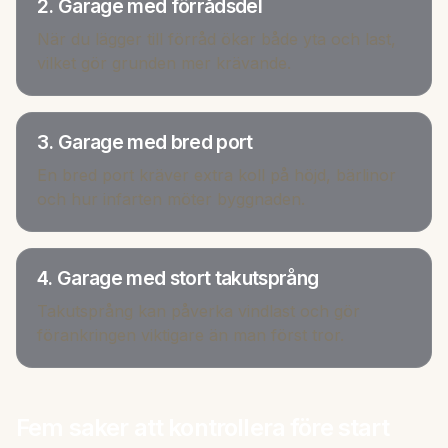
2. Garage med förrådsdel
När du lägger till förråd ökar både yta och last,
vilket gör grunden mer krävande.
3. Garage med bred port
En bred port kräver extra koll på höjd, bärlinor
och hur infarten möter byggnaden.
4. Garage med stort takutsprång
Takutsprång kan påverka vindlast och gör
förankringen viktigare än man först tror.
Fem saker att kontrollera före start