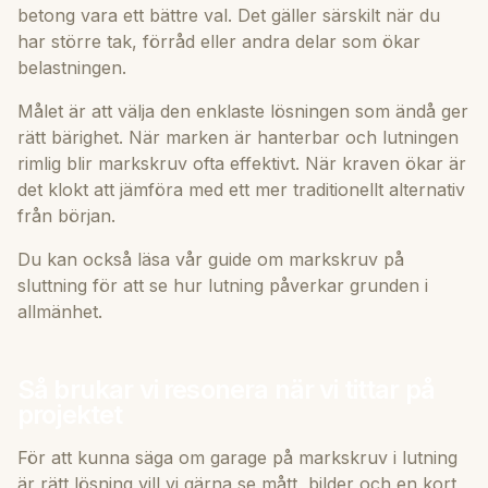
betong vara ett bättre val. Det gäller särskilt när du
har större tak, förråd eller andra delar som ökar
belastningen.
Målet är att välja den enklaste lösningen som ändå ger
rätt bärighet. När marken är hanterbar och lutningen
rimlig blir markskruv ofta effektivt. När kraven ökar är
det klokt att jämföra med ett mer traditionellt alternativ
från början.
Du kan också läsa vår guide om
markskruv på
sluttning
för att se hur lutning påverkar grunden i
allmänhet.
Så brukar vi resonera när vi tittar på
projektet
För att kunna säga om garage på markskruv i lutning
är rätt lösning vill vi gärna se mått, bilder och en kort