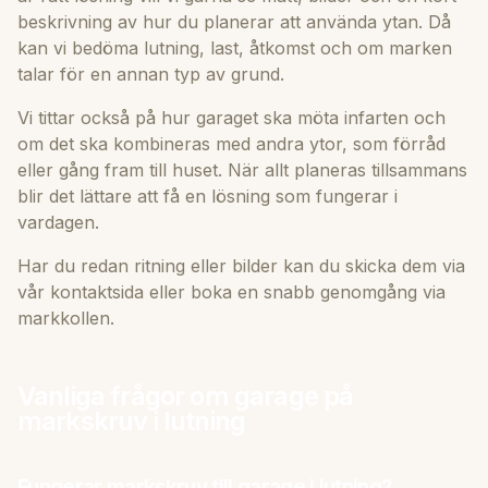
beskrivning av hur du planerar att använda ytan. Då
kan vi bedöma lutning, last, åtkomst och om marken
talar för en annan typ av grund.
Vi tittar också på hur garaget ska möta infarten och
om det ska kombineras med andra ytor, som förråd
eller gång fram till huset. När allt planeras tillsammans
blir det lättare att få en lösning som fungerar i
vardagen.
Har du redan ritning eller bilder kan du skicka dem via
vår
kontakt­sida
eller boka en snabb genomgång via
markkollen
.
Vanliga frågor om garage på
markskruv i lutning
Fungerar markskruv till garage i lutning?