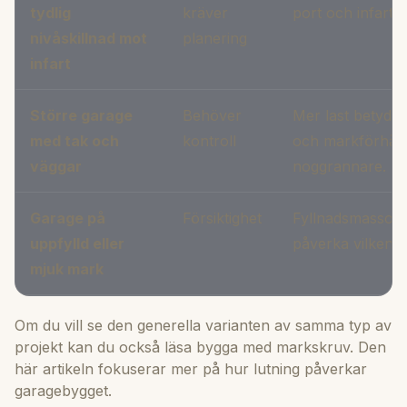
tydlig
kräver
port och infart 
nivåskillnad mot
planering
infart
Större garage
Behöver
Mer last betyder
med tak och
kontroll
och markförhål
väggar
noggrannare.
Garage på
Försiktighet
Fyllnadsmassor 
uppfylld eller
påverka vilken 
mjuk mark
Om du vill se den generella varianten av samma typ av
projekt kan du också läsa
bygga med markskruv
. Den
här artikeln fokuserar mer på hur lutning påverkar
garagebygget.