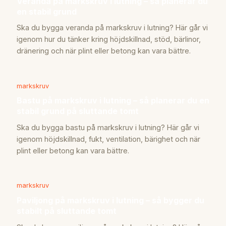
Veranda på markskruv i lutning – så planerar du
en stabil grund
Ska du bygga veranda på markskruv i lutning? Här går vi
igenom hur du tänker kring höjdskillnad, stöd, bärlinor,
dränering och när plint eller betong kan vara bättre.
markskruv
Bastu på markskruv i lutning – så planerar du en
stabil grund på sluttande tomt
Ska du bygga bastu på markskruv i lutning? Här går vi
igenom höjdskillnad, fukt, ventilation, bärighet och när
plint eller betong kan vara bättre.
markskruv
Paviljong på markskruv i lutning – så bygger du
stabilt på sluttande tomt