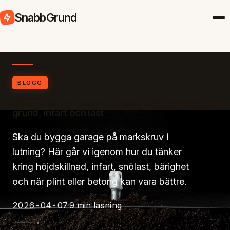
SnabbGrund
BLOGG
Garage på markskruv i lutning – så planerar du
grund, infart och last
Ska du bygga garage på markskruv i
lutning? Här går vi igenom hur du tänker
kring höjdskillnad, infart, snölast, bärighet
och när plint eller betong kan vara bättre.
2026-04-07
9 min läsning