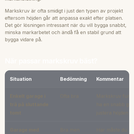
Markskruv är ofta smidigt i just den typen av projekt
eftersom höjden går att anpassa exakt efter platsen.
Det gör lösningen intressant när du vill bygga snabbt,
minska markarbetet och ändå få en stabil grund att
bygga vidare på.
När passar markskruv bäst?
Situation
Bedömning
Kommentar
Enkelt garage i
Ofta bra
Markskruv funger
trä på sluttande
ha en snabb gru
tomt
justera höjden e
Garage med
Bra men
Här måste du tä