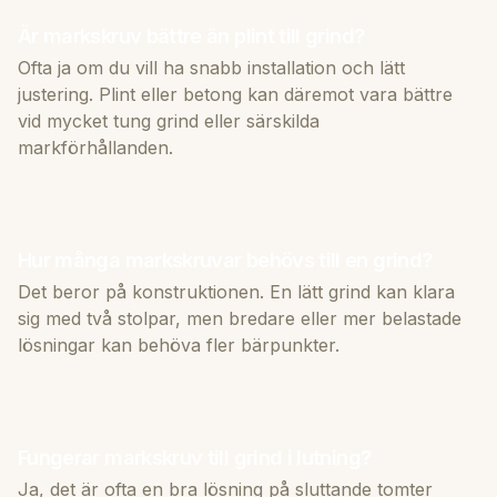
Är markskruv bättre än plint till grind?
Ofta ja om du vill ha snabb installation och lätt
justering. Plint eller betong kan däremot vara bättre
vid mycket tung grind eller särskilda
markförhållanden.
Hur många markskruvar behövs till en grind?
Det beror på konstruktionen. En lätt grind kan klara
sig med två stolpar, men bredare eller mer belastade
lösningar kan behöva fler bärpunkter.
Fungerar markskruv till grind i lutning?
Ja, det är ofta en bra lösning på sluttande tomter