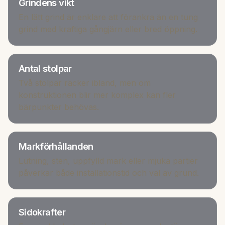
Grindens vikt
En lätt grind är enklare att förankra än en tung
grind med kraftiga gångjärn eller bred öppning.
Antal stolpar
Två stolpar räcker ibland, men om
konstruktionen blir mer komplex kan fler
bärpunkter behövas.
Markförhållanden
Lutning, sten, uppfylld mark eller mjuka partier
påverkar både installationstid och val av grund.
Sidokrafter