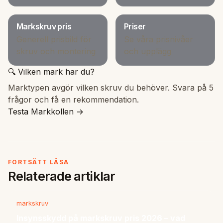
Markskruv pris
Priser
Generell prisbild för
Se våra prisnivåer
skruv och montering
och upplägg
🔍 Vilken mark har du?
Marktypen avgör vilken skruv du behöver. Svara på 5
frågor och få en rekommendation.
Testa Markkollen →
FORTSÄTT LÄSA
Relaterade artiklar
markskruv
Insynsskydd på markskruv pris 2026 – vad