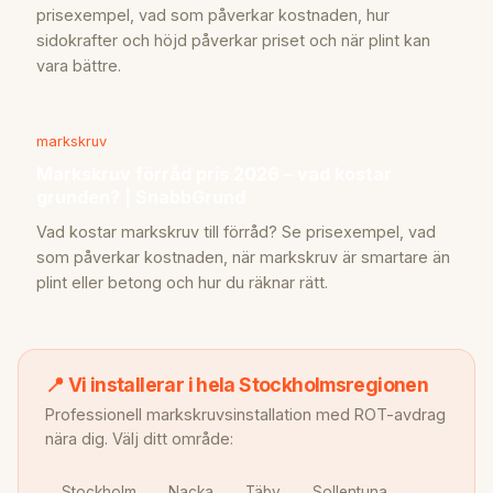
prisexempel, vad som påverkar kostnaden, hur
sidokrafter och höjd påverkar priset och när plint kan
vara bättre.
markskruv
Markskruv förråd pris 2026 – vad kostar
grunden? | SnabbGrund
Vad kostar markskruv till förråd? Se prisexempel, vad
som påverkar kostnaden, när markskruv är smartare än
plint eller betong och hur du räknar rätt.
📍 Vi installerar i hela Stockholmsregionen
Professionell markskruvsinstallation med ROT-avdrag
nära dig. Välj ditt område:
Stockholm
Nacka
Täby
Sollentuna