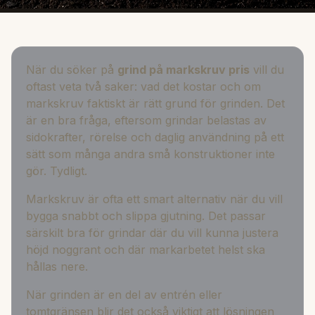
När du söker på
grind på markskruv pris
vill du
oftast veta två saker: vad det kostar och om
markskruv faktiskt är rätt grund för grinden. Det
är en bra fråga, eftersom grindar belastas av
sidokrafter, rörelse och daglig användning på ett
sätt som många andra små konstruktioner inte
gör. Tydligt.
Markskruv är ofta ett smart alternativ när du vill
bygga snabbt och slippa gjutning. Det passar
särskilt bra för grindar där du vill kunna justera
höjd noggrant och där markarbetet helst ska
hållas nere.
När grinden är en del av entrén eller
tomtgränsen blir det också viktigt att lösningen