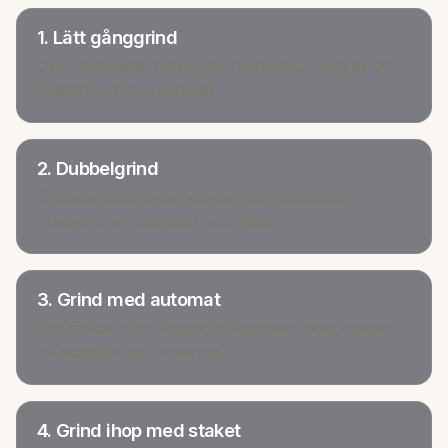
1. Lätt gånggrind
Den vanligaste typen där markskruv ofta är ett
snabbt och prisvärt val.
2. Dubbelgrind
Bredare öppningar kräver mer noggrann
planering av bärighet och höjd.
3. Grind med automat
Om motor eller låsning tillkommer ökar kraven
på stabilitet och linjering.
4. Grind ihop med staket