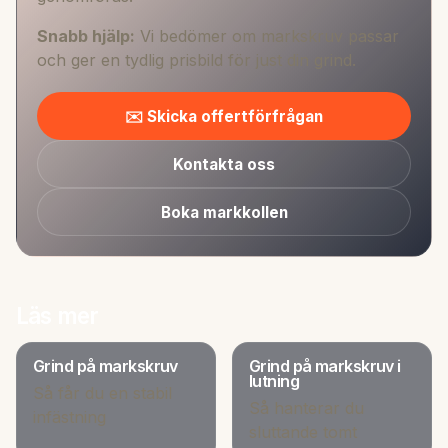
Snabb hjälp:
Vi bedömer om markskruv passar
och ger en tydlig prisbild för just din grind.
✉️ Skicka offertförfrågan
Kontakta oss
Boka markkollen
Läs mer
Grind på markskruv
Grind på markskruv i
lutning
Så får du en stabil
Så hanterar du
infästning
sluttande tomt