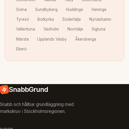
Solna
Sundbyberg
Huddinge
Haninge
Tyresö
Botkyrka
Södertälje
Nynäshamn
Vallentuna
Vaxholm
Norrtälje
Sigtuna
Märsta
Upplands Väsby
Åkersberga
Ekerö
SnabbGrund
Snabb och hållbar grundläggning med
markskruv i Stockholmsregionen.