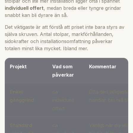
stolpar och lite mer installation ligger ofta i spannet
individuell offert
, medan breda eller tyngre grindar
snabbt kan bli dyrare än så.
Det viktigaste är att förstå att priset inte bara styrs av
själva skruven. Antal stolpar, markförhållanden,
sidokrafter och installationsomfattning påverkar
totalen minst lika mycket. Ibland mer.
Projekt
Vad som
Kommentar
påverkar
Enkel
ca
Ofta den billigaste 
gånggrind
individuell
handlar om två stol
offert
Standard
ca
Vanligt när du vill h