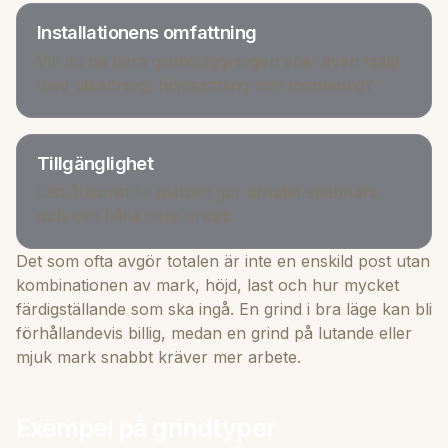
Installationens omfattning
Vill du ha bara grundläggningen eller även hjälp
med utsättning, höjdsättning och montering?
Tillgänglighet
Lätt åtkomst till platsen gör arbetet snabbare
och kan hålla nere priset.
Det som ofta avgör totalen är inte en enskild post utan
kombinationen av mark, höjd, last och hur mycket
färdigställande som ska ingå. En grind i bra läge kan bli
förhållandevis billig, medan en grind på lutande eller
mjuk mark snabbt kräver mer arbete.
Exempel på grindtyper