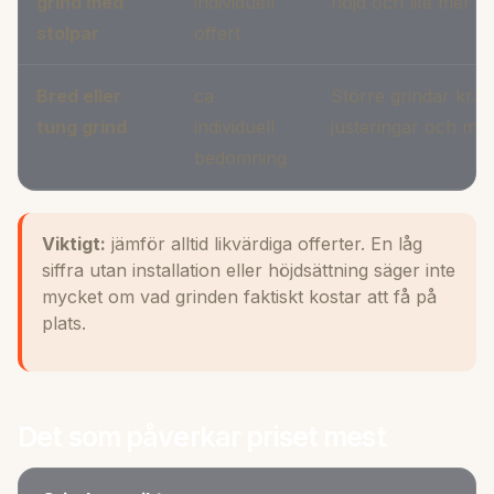
grind med
individuell
höjd och lite mer n
stolpar
offert
Bred eller
ca
Större grindar kräv
tung grind
individuell
justeringar och mer
bedömning
Viktigt:
jämför alltid likvärdiga offerter. En låg
siffra utan installation eller höjdsättning säger inte
mycket om vad grinden faktiskt kostar att få på
plats.
Det som påverkar priset mest