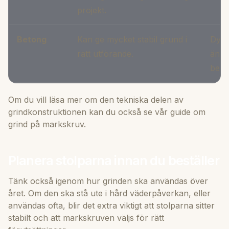
projekt.
Betong
Kan ge mycket stabil grund i
Dyra
rätt utförande.
än v
behö
Om du vill läsa mer om den tekniska delen av
grindkonstruktionen kan du också se vår guide om
grind på markskruv
.
Planera stolparna innan du beställer
Tänk också igenom hur grinden ska användas över
året. Om den ska stå ute i hård väderpåverkan, eller
användas ofta, blir det extra viktigt att stolparna sitter
stabilt och att markskruven väljs för rätt