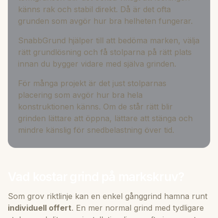
känns rak och stabil direkt. Då är det ofta
grunden som avgör hur bra helheten fungerar.
SnabbGrund hjälper till att bedöma marken, välja
rätt grundlösning och få stolparna på rätt plats
innan du bygger vidare med själva grinden.
För många projekt är det just stolparnas
placering som avgör hur bra hela
konstruktionen känns. Om de står rätt blir
grinden lättare att öppna, lättare att stänga och
mindre känslig för snedbelastning över tid.
Vad kostar grind på markskruv?
Som grov riktlinje kan en enkel gånggrind hamna runt
individuell offert
. En mer normal grind med tydligare