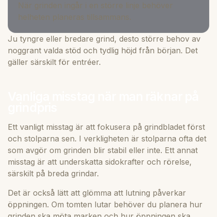
När grinden ingår i en större linje behöver
helheten planeras tillsammans.
Ju tyngre eller bredare grind, desto större behov av
noggrant valda stöd och tydlig höjd från början. Det
gäller särskilt för entréer.
Vanliga misstag när man räknar på
grindpris
Ett vanligt misstag är att fokusera på grindbladet först
och stolparna sen. I verkligheten är stolparna ofta det
som avgör om grinden blir stabil eller inte. Ett annat
misstag är att underskatta sidokrafter och rörelse,
särskilt på breda grindar.
Det är också lätt att glömma att lutning påverkar
öppningen. Om tomten lutar behöver du planera hur
grinden ska möta marken och hur öppningen ska