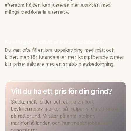
eftersom höjden kan justeras mer exakt än med
många traditionella alternativ.
Kan du ge ett exakt pris utan platsbesök?
Du kan ofta få en bra uppskattning med mått och
bilder, men för lutande eller mer komplicerade tomter
blir priset säkrare med en snabb platsbedömning.
Vill du ha ett pris för din grind?
Skicka mått, bilder och gärna en kort
beskrivning av marken så hjälper vi dig att räkna
på rätt grund. Vi tittar på antal stolpar,
markförhållanden och hur snabbt jobbet kan
genomföras.