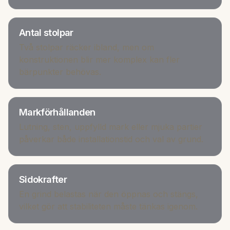
Antal stolpar
Två stolpar räcker ibland, men om
konstruktionen blir mer komplex kan fler
bärpunkter behövas.
Markförhållanden
Lutning, sten, uppfylld mark eller mjuka partier
påverkar både installationstid och val av grund.
Sidokrafter
En grind belastas när den öppnas och stängs,
vilket gör att stabiliteten måste tänkas igenom.