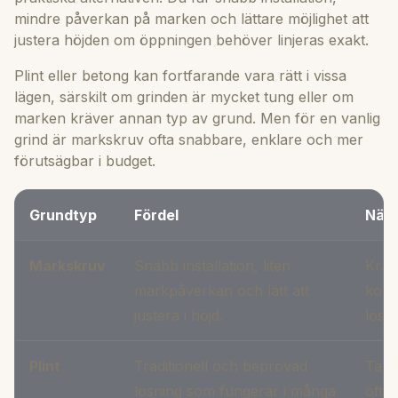
mindre påverkan på marken och lättare möjlighet att
justera höjden om öppningen behöver linjeras exakt.
Plint eller betong kan fortfarande vara rätt i vissa
lägen, särskilt om grinden är mycket tung eller om
marken kräver annan typ av grund. Men för en vanlig
grind är markskruv ofta snabbare, enklare och mer
förutsägbar i budget.
Grundtyp
Fördel
När 
Markskruv
Snabb installation, liten
Kräv
markpåverkan och lätt att
kons
justera i höjd.
lösn
Plint
Traditionell och beprövad
Tar 
lösning som fungerar i många
ofta