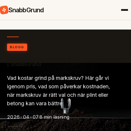
SnabbGrund
BLOGG
Grind på markskruv pris 2026 – vad kostar det?
| SnabbGrund
Vad kostar grind på markskruv? Här går vi
igenom pris, vad som påverkar kostnaden,
när markskruv är rätt val och när plint eller
betong kan vara bättre.
2026-04-07
8 min läsning