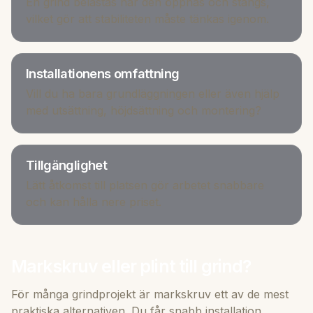
En grind belastas när den öppnas och stängs,
vilket gör att stabiliteten måste tänkas igenom.
Installationens omfattning
Vill du ha bara grundläggningen eller även hjälp
med utsättning, höjdsättning och montering?
Tillgänglighet
Lätt åtkomst till platsen gör arbetet snabbare
och kan hålla nere priset.
Markskruv eller plint till grind?
För många grindprojekt är markskruv ett av de mest
praktiska alternativen. Du får snabb installation,