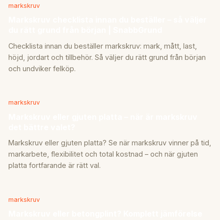
markskruv
Markskruv checklista innan du beställer – så väljer
du rätt grund från början | SnabbGrund
Checklista innan du beställer markskruv: mark, mått, last,
höjd, jordart och tillbehör. Så väljer du rätt grund från början
och undviker felköp.
markskruv
Markskruv eller gjuten platta – när är markskruv
det bättre valet?
Markskruv eller gjuten platta? Se när markskruv vinner på tid,
markarbete, flexibilitet och total kostnad – och när gjuten
platta fortfarande är rätt val.
markskruv
Markskruv eller betongplint? Komplett jämförelse