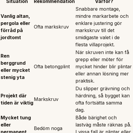
Situation
Rekommendation
Varför?
Snabbare montage,
Vanlig altan,
mindre markarbete och
pergola eller
enklare justering gör
Ofta markskruv
förråd på
markskruv till det
jordtomt
smidigaste valet i de
flesta villaprojekt.
När skruven inte kan få
Ren
grepp eller möter för
berggrund
Ofta betongplint
mycket hinder blir plintar
eller mycket
eller annan lösning mer
stenig yta
praktisk.
Du slipper grävning och
Projekt där
härdning, så bygget kan
Markskruv
tiden är viktig
ofta fortsätta samma
dag.
Mycket tung
Både bärighet och
eller
lastväg måste räknas på.
Bedöm noga
permanent
I vissa fall är plintar eller