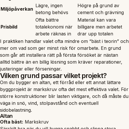
Lägre, ingen
Högre på grund av
Miljöpåverkan
betong behövs
cement och grävning
Ofta bättre
Material kan vara
Prisbild
totalekonomi när
billigare men arbetet
arbete räknas in
drar upp totalen
I praktiken handlar valet ofta mindre om “bäst i teorin” och
mer om vad som ger minst risk för omarbete. En grund
som går att installera rätt på första försöket är nästan
alltid bättre än en billig lösning som kräver reparationer,
justeringar eller förseningar.
Vilken grund passar vilket projekt?
Om du bygger en altan, ett förråd eller ett annat lättare
byggprojekt är markskruv ofta det mest effektiva valet. För
större konstruktioner blir lasten viktigare, och då måste du
väga in snö, vind, stolpavstånd och eventuell
sidobelastning.
Altan
Ofta bäst:
Markskruv
Särskilt bra när du vill bygga snabbt och slippa stora