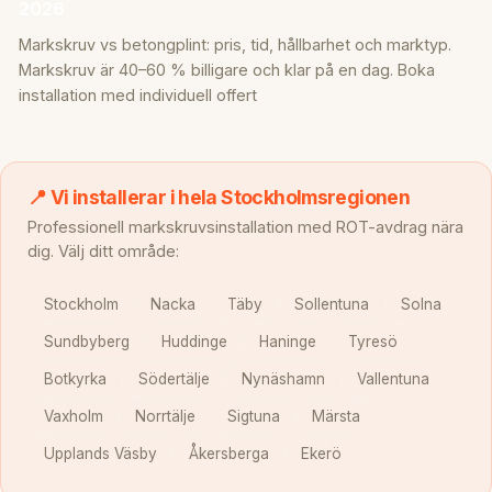
2026
Markskruv vs betongplint: pris, tid, hållbarhet och marktyp.
Markskruv är 40–60 % billigare och klar på en dag. Boka
installation med individuell offert
📍 Vi installerar i hela Stockholmsregionen
Professionell markskruvsinstallation med ROT-avdrag nära
dig. Välj ditt område:
Stockholm
Nacka
Täby
Sollentuna
Solna
Sundbyberg
Huddinge
Haninge
Tyresö
Botkyrka
Södertälje
Nynäshamn
Vallentuna
Vaxholm
Norrtälje
Sigtuna
Märsta
Upplands Väsby
Åkersberga
Ekerö