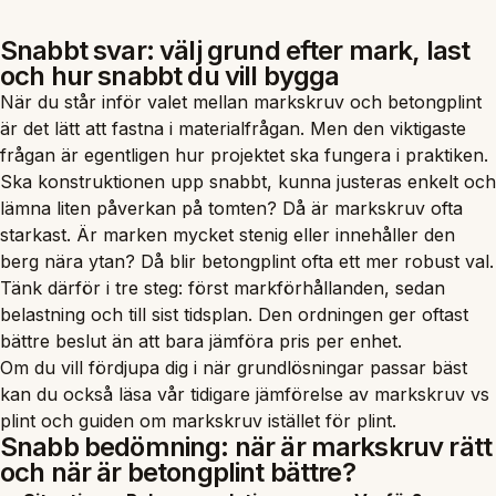
Snabbt svar: välj grund efter mark, last
och hur snabbt du vill bygga
När du står inför valet mellan markskruv och betongplint
är det lätt att fastna i materialfrågan. Men den viktigaste
frågan är egentligen hur projektet ska fungera i praktiken.
Ska konstruktionen upp snabbt, kunna justeras enkelt och
lämna liten påverkan på tomten? Då är markskruv ofta
starkast. Är marken mycket stenig eller innehåller den
berg nära ytan? Då blir betongplint ofta ett mer robust val.
Tänk därför i tre steg: först markförhållanden, sedan
belastning och till sist tidsplan. Den ordningen ger oftast
bättre beslut än att bara jämföra pris per enhet.
Om du vill fördjupa dig i när grundlösningar passar bäst
kan du också läsa
vår tidigare jämförelse av markskruv vs
plint
och
guiden om markskruv istället för plint
.
Snabb bedömning: när är markskruv rätt
och när är betongplint bättre?