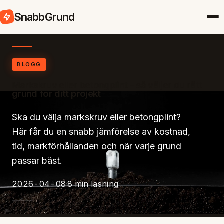
SnabbGrund
BLOGG
Markskruv eller betongplint – så väljer du rätt
grund för ditt projekt
Ska du välja markskruv eller betongplint?
Här får du en snabb jämförelse av kostnad,
tid, markförhållanden och när varje grund
passar bäst.
2026-04-08
8 min läsning