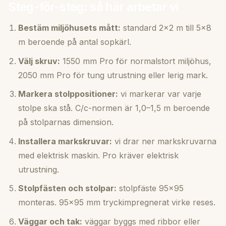
Steg-för-steg: så här arbetar vi
Bestäm miljöhusets mått:
standard 2×2 m till 5×8
m beroende på antal sopkärl.
Välj skruv:
1550 mm Pro för normalstort miljöhus,
2050 mm Pro för tung utrustning eller lerig mark.
Markera stolppositioner:
vi markerar var varje
stolpe ska stå. C/c-normen är 1,0–1,5 m beroende
på stolparnas dimension.
Installera markskruvar:
vi drar ner markskruvarna
med elektrisk maskin. Pro kräver elektrisk
utrustning.
Stolpfästen och stolpar:
stolpfäste 95×95
monteras. 95×95 mm tryckimpregnerat virke reses.
Väggar och tak:
väggar byggs med ribbor eller