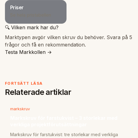
Priser
Se hela pristabellen
🔍 Vilken mark har du?
Marktypen avgör vilken skruv du behöver. Svara på 5
frågor och få en rekommendation.
Testa Markkollen →
FORTSÄTT LÄSA
Relaterade artiklar
markskruv
Markskruv för farstukvist – 3 storlekar med
verkliga projektförutsättningar
Markskruv för farstukvist: tre storlekar med verkliga