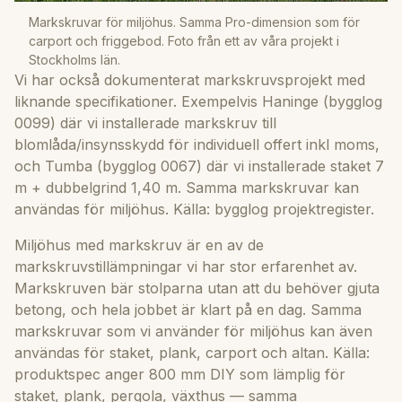
Markskruvar för miljöhus. Samma Pro-dimension som för
carport och friggebod. Foto från ett av våra projekt i
Stockholms län.
Vi har också dokumenterat markskruvsprojekt med
liknande specifikationer. Exempelvis Haninge (bygglog
0099) där vi installerade markskruv till
blomlåda/insynsskydd för individuell offert inkl moms,
och Tumba (bygglog 0067) där vi installerade staket 7
m + dubbelgrind 1,40 m. Samma markskruvar kan
användas för miljöhus. Källa: bygglog projektregister.
Miljöhus med markskruv är en av de
markskruvstillämpningar vi har stor erfarenhet av.
Markskruven bär stolparna utan att du behöver gjuta
betong, och hela jobbet är klart på en dag. Samma
markskruvar som vi använder för miljöhus kan även
användas för staket, plank, carport och altan. Källa:
produktspec anger 800 mm DIY som lämplig för
staket, plank, pergola, växthus — samma