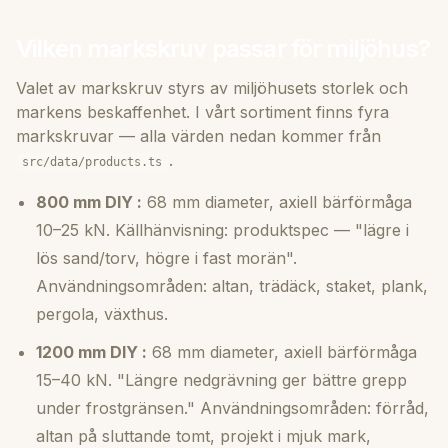
Vilken markskruv passar för miljöhus?
Valet av markskruv styrs av miljöhusets storlek och
markens beskaffenhet. I vårt sortiment finns fyra
markskruvar — alla värden nedan kommer från
.
src/data/products.ts
800 mm DIY :
68 mm diameter, axiell bärförmåga
10–25 kN. Källhänvisning: produktspec — "lägre i
lös sand/torv, högre i fast morän".
Användningsområden: altan, trädäck, staket, plank,
pergola, växthus.
1200 mm DIY :
68 mm diameter, axiell bärförmåga
15–40 kN. "Längre nedgrävning ger bättre grepp
under frostgränsen." Användningsområden: förråd,
altan på sluttande tomt, projekt i mjuk mark,