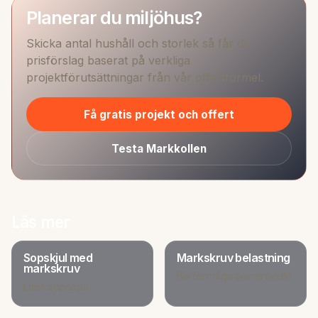
Planerar du miljöhus?
Skicka antal hushåll och storlek så får du
prisförslag baserat på verkliga
projektförutsättningar från vår offertformel.
Få gratis projekt och offert
Testa Markkollen
Läs mer
Sopskjul med
Markskruv belastning
markskruv
Bärförmåga per produkt
Litet sopskjul