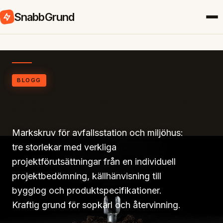
SnabbGrund
BLOGG
Markskruv för avfallsstation och miljöhus – 3
storlekar
Markskruv för avfallsstation och miljöhus:
tre storlekar med verkliga
projektförutsättningar från en individuell
projektbedömning, källhänvisning till
bygglog och produktspecifikationer.
Kraftig grund för sopkärl och återvinning.