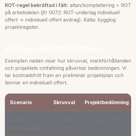
ROT-regel bekräftad i fält:
altan/komplettering = ROT
på arbetsdelen (jfr 0072: ROT-underlag individuell
offert → individuell offert avdrag). Källa: bygglog
projektregister.
Verkliga projektförutsättningar
Exemplen nedan visar hur skruvval, markförhållanden
och projektets omfattning påverkar bedömningen. Vi
tar kostnadsfritt fram en preliminär projektplan och
lämnar en individuell offert.
Scenario
Skruvval
Projektbedömning
Liten
4 × 1550
individuell offert
avfallsstation
mm Pro