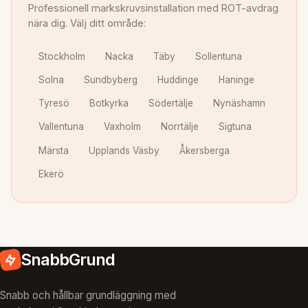
Professionell markskruvsinstallation med ROT-avdrag
nära dig. Välj ditt område:
Stockholm
Nacka
Täby
Sollentuna
Solna
Sundbyberg
Huddinge
Haninge
Tyresö
Botkyrka
Södertälje
Nynäshamn
Vallentuna
Vaxholm
Norrtälje
Sigtuna
Märsta
Upplands Väsby
Åkersberga
Ekerö
SnabbGrund
Snabb och hållbar grundläggning med