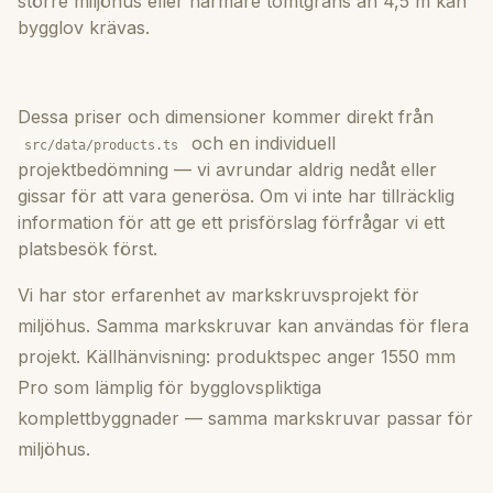
större miljöhus eller närmare tomtgräns än 4,5 m kan
bygglov krävas.
Dessa priser och dimensioner kommer direkt från
och en individuell
src/data/products.ts
projektbedömning — vi avrundar aldrig nedåt eller
gissar för att vara generösa. Om vi inte har tillräcklig
information för att ge ett prisförslag förfrågar vi ett
platsbesök först.
Vi har stor erfarenhet av markskruvsprojekt för
miljöhus. Samma markskruvar kan användas för flera
projekt. Källhänvisning: produktspec anger 1550 mm
Pro som lämplig för bygglovspliktiga
komplettbyggnader — samma markskruvar passar för
miljöhus.