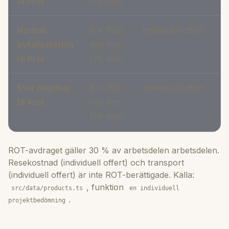
(4 Pro)
(76 mm)
Normal
6 × 1550
individuell offert
avfallsstation
mm Pro
(6 Pro)
(76 mm)
Stor miljöhus
8 × 1550
individuell offert
(8 Pro)
mm Pro
(76 mm)
ROT-avdraget gäller 30 % av arbetsdelen arbetsdelen.
Resekostnad (individuell offert) och transport
(individuell offert) är inte ROT-berättigade. Källa:
, funktion
src/data/products.ts
en individuell
.
projektbedömning