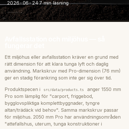
2026-06-24
7 min läsning
Avfallsstation och miljöhus — så
fungerar det
Ett miljöhus eller avfallsstation kräver en grund med
rätt dimension för att klara tunga lyft och daglig
användning. Markskruv med Pro-dimension (76 mm)
ger en stadig förankring som inte ger sig över tid.
Produktspecen i
anger 1550 mm
src/data/products.ts
Pro som lämplig för "carport, friggebod,
bygglovspliktiga komplettbyggnader, tyngre
altan/trädäck vid behov". Samma markskruv passar
för miljöhus. 2050 mm Pro har användningsområden
"attefallshus, uterum, tunga konstruktioner i