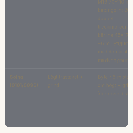
M16 70–110 mm,
betongplint Ø15
dubbel
tryckimpregner
bärlina 45×17
~6 m, lyft/juste
med domkraft,
maskinhyra ing
Solna
Lågt trästaket +
Byte ~6 m stake
(0101/0096)
grind
cm högt + grind
återanvänd sto