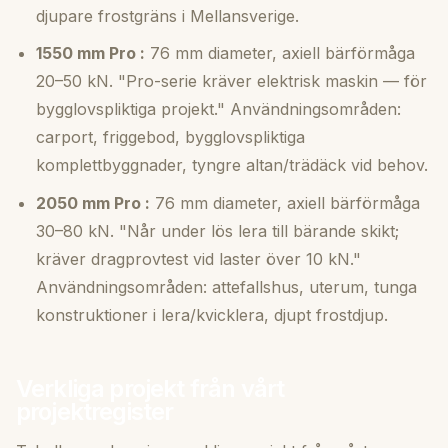
djupare frostgräns i Mellansverige.
1550 mm Pro :
76 mm diameter, axiell bärförmåga
20–50 kN. "Pro-serie kräver elektrisk maskin — för
bygglovspliktiga projekt." Användningsområden:
carport, friggebod, bygglovspliktiga
komplettbyggnader, tyngre altan/trädäck vid behov.
2050 mm Pro :
76 mm diameter, axiell bärförmåga
30–80 kN. "Når under lös lera till bärande skikt;
kräver dragprovtest vid laster över 10 kN."
Användningsområden: attefallshus, uterum, tunga
konstruktioner i lera/kvicklera, djupt frostdjup.
Verkliga projekt från vårt
projektregister