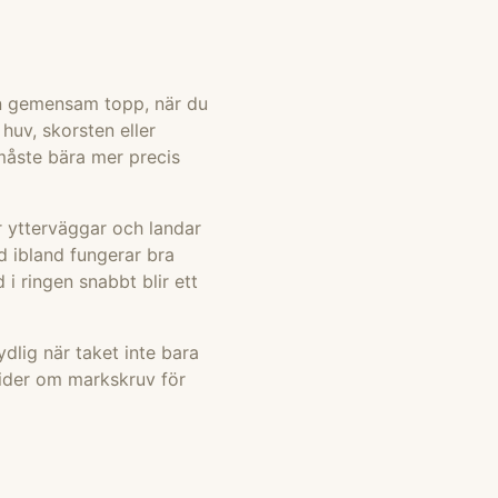
t en gemensam topp, när du
huv, skorsten eller
måste bära mer precis
er ytterväggar och landar
d ibland fungerar bra
i ringen snabbt blir ett
tydlig när taket inte bara
uider om
markskruv för