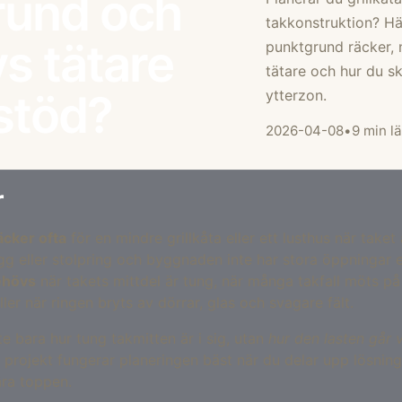
rund och
takkonstruktion? Hä
vs tätare
punktgrund räcker, 
tätare och hur du sk
 stöd?
ytterzon.
2026-04-08
•
9 min l
r
cker ofta
för en mindre grillkåta eller ett lusthus när taket
ägg eller stolpring och byggnaden inte har stora öppningar el
ehövs
när takets mittdel är tung, när många takfall möts på 
ler när ringen bryts av dörrar, glas och svagare fält.
nte bara hur tung takmitten är i sig, utan
hur den lasten går 
v projekt fungerar planeringen bäst när du delar upp lösnin
ra toppen.