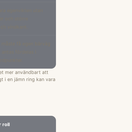
ara egenvikten utan
ter och större
och vindkant.
n måste få egen bärväg
a antas fördelas i
ardpunkter.
det mer användbart att
gt i en jämn ring kan vara
 roll