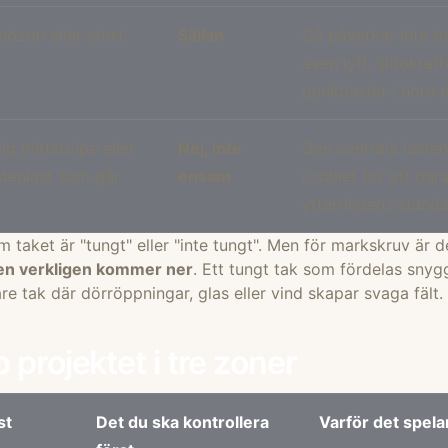
nözon eller stort
Sällan
Då påverkar inte b
även lyft, sidokraf
punktlaster i hörn 
g mittstolpe eller
Nej, inte
Den centrala laste
stenlast som går
ensam
i stället för att bar
ytterringens stand
 taket är "tungt" eller "inte tungt". Men för markskruv är 
ten verkligen kommer ner
. Ett tungt tak som fördelas snyg
are tak där dörröppningar, glas eller vind skapar svaga fält.
p projektet i tre zoner
st
Det du ska kontrollera
Varför det spelar