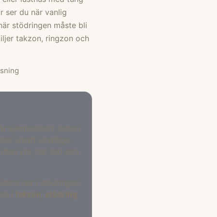
r ser du när vanlig
när stödringen måste bli
iljer takzon, ringzon och
äsning
 är symmetriskt, lasten
ler utsatt vindläge.
liten yta, när snö och
vidare ner i stödringen
.
gen i
takzon, stödring