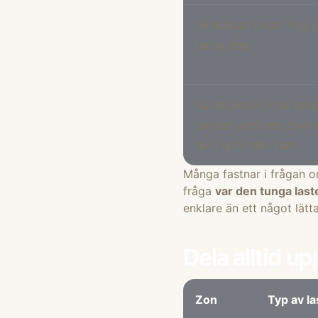
Vindutsatt plats, hög s
taksprång
Konstruktion med verkli
central eldstads-/skor
ner i golv eller ram
Många fastnar i frågan om
fråga
var den tunga las
enklare än ett något lätt
Dela alltid up
Zon
Typ av la