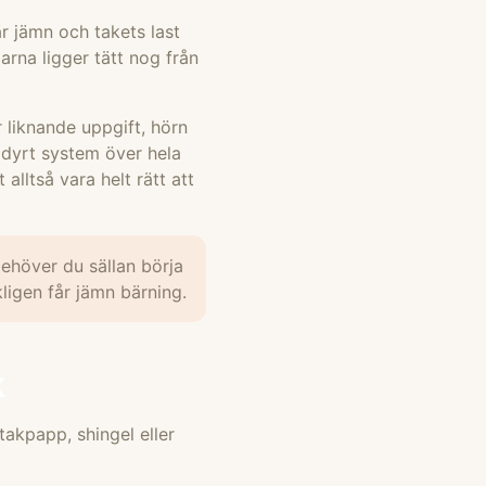
är jämn och takets last
parna ligger tätt nog från
r liknande uppgift, hörn
 dyrt system över hela
alltså vara helt rätt att
ehöver du sällan börja
kligen får jämn bärning.
k
takpapp, shingel eller