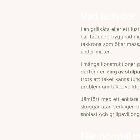
Vad betyder "
I en grillkåta eller ett 
har tät underbyggnad med 
takkrona som ökar massa
under mitten.
I många konstruktioner gå
därför i en
ring av stolp
trots att taket känns tun
problem om taket verklig
Jämfört med ett enklare
skuggar utan verkligen 
snölast
och
grillpaviljon
När normal p