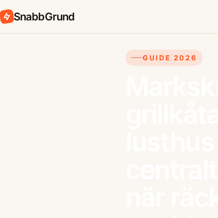
SnabbGrund
GUIDE 2026
Markskr
grillkåta
lusthu
centralt
när räc