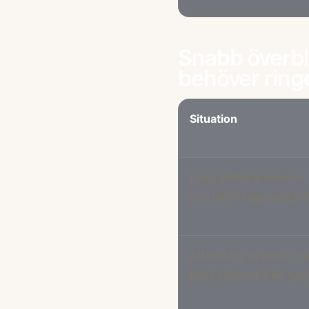
Snabb överbl
behöver ring
Situation
Liten grillkåta eller lu
och jämn vägg/stolpri
Åttakantig byggnad me
tjock råspont eller ty