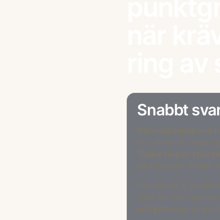
punktg
när krä
ring av
Snabbt sva
Normal punktgrund rä
förs jämnt ut i ytterv
Tätare ring av stöd b
vind belastar ojämnt el
Det viktiga är alltså i
I just den här typen a
och ytterzon
redan nä