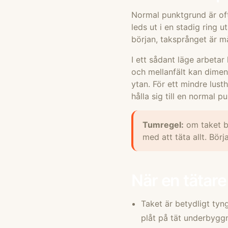
Normal punktgrund är ofta
leds ut i en stadig ring u
början, taksprånget är må
I ett sådant läge arbetar
och mellanfält kan dimens
ytan. För ett mindre lust
hålla sig till en normal 
Tumregel:
om taket be
med att täta allt. Börj
När en tätare 
Taket är betydligt tyn
plåt på tät underbygg