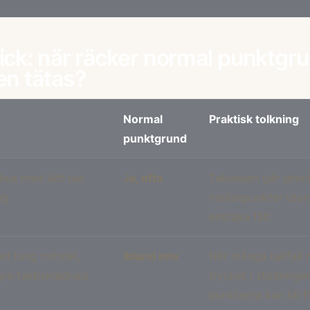
ick: när räcker normal punktgr
en tätas?
Normal
Praktisk tolkning
punktgrund
sthus med lätt tak
Ja, ofta
Taklasten går jämnt
ng
mellanpunkter utan 
enstaka fält.
d tung mittdel,
Ibland inte
När många takfall m
ngre takbeklädnad
trycket i stödring
punkterna kan bli f