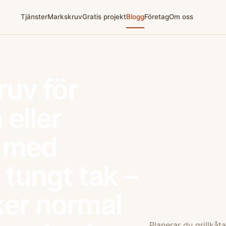
Tjänster
Markskruv
Gratis projekt
Blogg
Företag
Om oss
uv för
 eller
s med
 tungt tak –
ker normal
Planerar du grillkåt