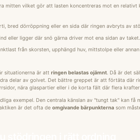
a mitten vilket gör att lasten koncentreras mot en relativt 
i, bred dörröppning eller en sida där ringen avbryts av st
ind eller ligger där snö gärna driver mot ena sidan av taket
unktlast från skorsten, upphängd huv, mittstolpe eller annan
 situationerna är att
ringen belastas ojämnt
. Då är det säl
a delar av golvet. Det bättre greppet är att förtäta där ri
rsidor, nära glaspartier eller i de korta fält där flera krafte
 tydliga exempel. Den centrala känslan av "tungt tak" kan få 
raktiken är det ofta de
omgivande bärpunkterna
som måste 
u stödringen i rätt ordning