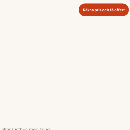
Räkna pris och få offert
a eller lusthus med tung