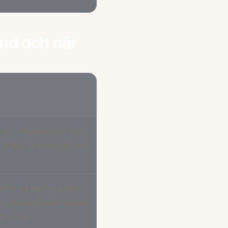
und och när
 ut i ringens hörn och
tydlig överbelastning i
öts på liten yta ökar
en och avstånden mellan
ör stora.