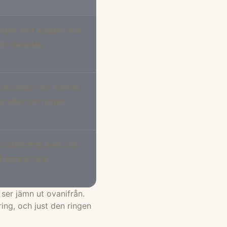
ngen runt väggar eller
tt belastas.
r du avgör om normal
r eller om ringen
förstärkning även när
fungerar bra.
 ser jämn ut ovanifrån.
ring, och just den ringen