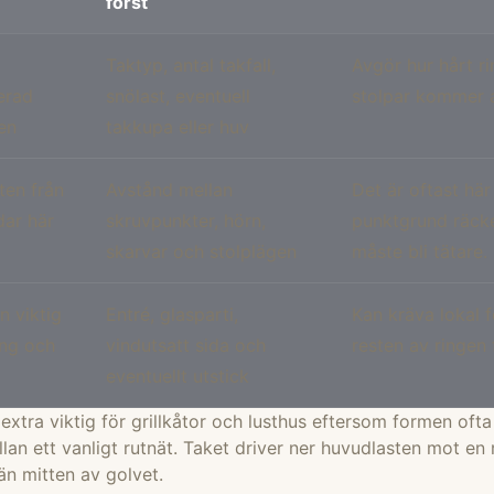
först
Taktyp, antal takfall,
Avgör hur hårt ri
erad
snölast, eventuell
stolpar kommer a
en
takkupa eller huv
ten från
Avstånd mellan
Det är oftast hä
dar här
skruvpunkter, hörn,
punktgrund räcke
skarvar och stolplägen
måste bli tätare.
n viktig
Entré, glasparti,
Kan kräva lokal 
ing och
vindutsatt sida och
resten av ringen 
eventuellt utstick
xtra viktig för grillkåtor och lusthus eftersom formen ofta
llan ett vanligt rutnät. Taket driver ner huvudlasten mot en 
n mitten av golvet.