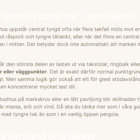
centralt tungt tak" i praktiken?
lusthus uppstår central tyngd ofta när flera takfall möts mo
råspont och tyngre tätskikt, eller när det finns en central 
n i mitten. Det betyder dock inte automatiskt att marken 
r den största delen av lasten ut via takstolar, ringbalk ell
ar eller väggpunkter
. Det är exakt därför normal punktgrun
gt. Men samma logik gör också att ett för glest stödavstånd 
en koncentrerar mycket last dit.
lusthus på markskruv
eller en lätt paviljong blir skillnaden 
bär massa, snö och vind. Då ska du tänka mer som i våra g
g med tyngre tak
än som i en vanlig öppen pergola.
unktgrund ofta räcker