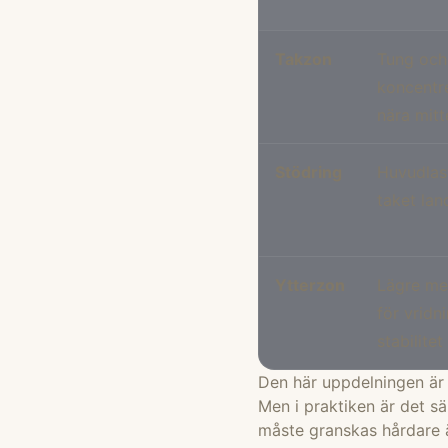
Takzon
Tung och
koncentr
nära mitt
Stödring
Huvudlas
taket lan
Ytterzon
Lägre me
för vridn
stabilitet
Den här uppdelningen är e
Men i praktiken är det sä
måste granskas hårdare ä