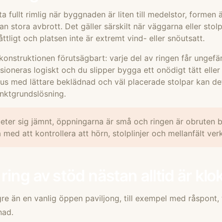
 fullt rimlig när byggnaden är liten till medelstor, formen 
tan stora avbrott. Det gäller särskilt när väggarna eller stol
ttligt och platsen inte är extremt vind- eller snöutsatt.
 konstruktionen förutsägbart: varje del av ringen får ungefä
ioneras logiskt och du slipper bygga ett onödigt tätt eller
hus med lättare beklädnad och väl placerade stolpar kan det 
punktgrundslösning.
ter sig jämnt, öppningarna är små och ringen är obruten b
a med att kontrollera att hörn, stolplinjer och mellanfält ver
ring av stöd nästan alltid är klo
gre än en vanlig öppen paviljong, till exempel med råspont, 
nad.