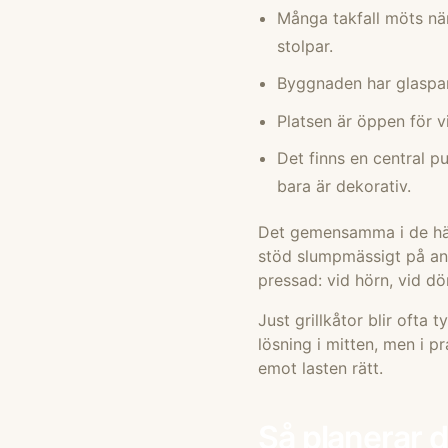
Många takfall möts när
stolpar.
Byggnaden har glaspart
Platsen är öppen för v
Det finns en central p
bara är dekorativ.
Det gemensamma i de här
stöd slumpmässigt på andr
pressad: vid hörn, vid dör
Just grillkåtor blir ofta
lösning i mitten, men i p
emot lasten rätt.
Så planerar d