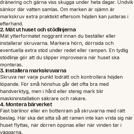
dränering och gärna viss skugga under heta dagar. Undvik
sänkor där vatten samlas. Om marken är ojämn är
markskruv extra praktiskt eftersom höjden kan justeras i
efterhand.
2. Mät ut huset och stödlinjerna
Mät ytterformatet noggrant innan du beställer eller
installerar skruvarna. Markera hörn, dörrsida och
eventuella extra stöd under redet eller rampen. En tydlig
stödlinje gör att du slipper improvisera när huset ska
monteras.
3. Installera markskruvarna
Skruva ner varje punkt lodrätt och kontrollera höjden
löpande. För små hönshus går det ofta bra med
handverktyg, men i hård eller stenig mark blir
maskininstallation säkrare och rakare.
4. Montera bärverket
Fäst bärlinor eller en bottenram på skruvarna med rätt
beslag. Här ska det sitta så att ramen inte kan vrida sig när
huset flyttas, när dörren öppnas eller när vinden tar i
väggarna.