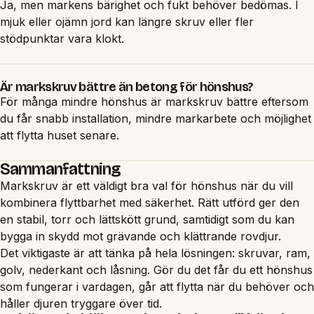
Ja, men markens bärighet och fukt behöver bedömas. I
mjuk eller ojämn jord kan längre skruv eller fler
stödpunktar vara klokt.
Är markskruv bättre än betong för hönshus?
För många mindre hönshus är markskruv bättre eftersom
du får snabb installation, mindre markarbete och möjlighet
att flytta huset senare.
Sammanfattning
Markskruv är ett väldigt bra val för hönshus när du vill
kombinera flyttbarhet med säkerhet. Rätt utförd ger den
en stabil, torr och lättskött grund, samtidigt som du kan
bygga in skydd mot grävande och klättrande rovdjur.
Det viktigaste är att tänka på hela lösningen: skruvar, ram,
golv, nederkant och låsning. Gör du det får du ett hönshus
som fungerar i vardagen, går att flytta när du behöver och
håller djuren tryggare över tid.