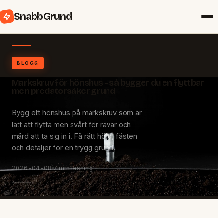
SnabbGrund
BLOGG
Markskruv för hönshus - så bygger du en flyttbar
men predatorsäker grund
Bygg ett hönshus på markskruv som är
lätt att flytta men svårt för rävar och
mård att ta sig in i. Få rätt höjd, fästen
och detaljer för en trygg grund.
2026-04-08
7 min läsning