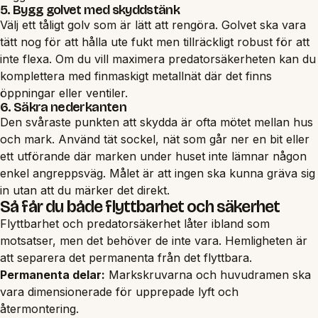
5. Bygg golvet med skyddstänk
Välj ett tåligt golv som är lätt att rengöra. Golvet ska vara
tätt nog för att hålla ute fukt men tillräckligt robust för att
inte flexa. Om du vill maximera predatorsäkerheten kan du
komplettera med finmaskigt metallnät där det finns
öppningar eller ventiler.
6. Säkra nederkanten
Den svåraste punkten att skydda är ofta mötet mellan hus
och mark. Använd tät sockel, nät som går ner en bit eller
ett utförande där marken under huset inte lämnar någon
enkel angreppsväg. Målet är att ingen ska kunna gräva sig
in utan att du märker det direkt.
Så får du både flyttbarhet och säkerhet
Flyttbarhet och predatorsäkerhet låter ibland som
motsatser, men det behöver de inte vara. Hemligheten är
att separera det permanenta från det flyttbara.
Permanenta delar:
Markskruvarna och huvudramen ska
vara dimensionerade för upprepade lyft och
återmontering.