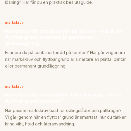
lösning? Här får du en praktisk beslutsguide.
markskruv
Markskruv för containerförråd på tomt – när är en
flyttbar grund smartare än permanent
grundläggning?
Fundera du på containerförråd på tomten? Här går vi igenom
när markskruv och flyttbar grund är smartare än platta, plintar
eller permanent grundläggning.
markskruv
Markskruv för odlingslådor och pallkragar – när är
flyttbar grund smartast?
När passar markskruv bäst för odlingslådor och pallkragar?
Vi går igenom när en flyttbar grund är smartast, hur du tänker
kring vikt, höjd och återanvändning.