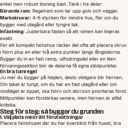
enkel men robust lösning bäst. Tänk i tre delar:
Bärande ram:
Regelram som tar upp golv och väggar.
Markskruvar:
4–6 stycken för mindre hus, fler om du
bygger med utegård eller tyngre tak.
Infästning:
Justerbara fästen så att ramen kan linjeras
exakt.
För ett kompakt hönshus räcker det ofta att placera skruv
i hörn plus en eller två extra punkter längs långsidorna.
Bygger du in en fast ramp, utfodringsdel eller en liten
förvaringssektion bör de delarna få egna stödpunktar.
En bra tumregel
Ju mer du bygger på höjden, desto viktigare blir hörnen.
Om taket är tungt, om du har en fast utegård eller om
vindläget är öppet, ska hörn och dörrzon prioriteras först.
Mittpunkter kan förstärkas senare, men hörnen är alltid
kritiska.
Steg för steg: så bygger du grunden
1. Välj plats med rätt förutsättningar
Placera hönshuset där du har överblick från huset, bra