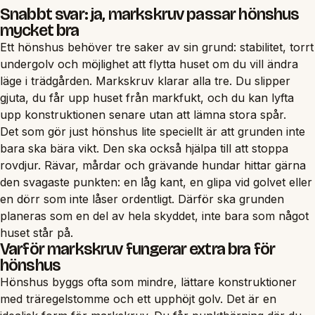
Snabbt svar: ja, markskruv passar hönshus
mycket bra
Ett hönshus behöver tre saker av sin grund: stabilitet, torrt
undergolv och möjlighet att flytta huset om du vill ändra
läge i trädgården. Markskruv klarar alla tre. Du slipper
gjuta, du får upp huset från markfukt, och du kan lyfta
upp konstruktionen senare utan att lämna stora spår.
Det som gör just hönshus lite speciellt är att grunden inte
bara ska bära vikt. Den ska också hjälpa till att stoppa
rovdjur. Rävar, mårdar och grävande hundar hittar gärna
den svagaste punkten: en låg kant, en glipa vid golvet eller
en dörr som inte låser ordentligt. Därför ska grunden
planeras som en del av hela skyddet, inte bara som något
huset står på.
Varför markskruv fungerar extra bra för
hönshus
Hönshus byggs ofta som mindre, lättare konstruktioner
med träregelstomme och ett upphöjt golv. Det är en