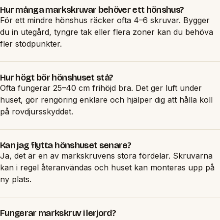
Hur många markskruvar behöver ett hönshus?
För ett mindre hönshus räcker ofta 4–6 skruvar. Bygger
du in utegård, tyngre tak eller flera zoner kan du behöva
fler stödpunkter.
Hur högt bör hönshuset stå?
Ofta fungerar 25–40 cm frihöjd bra. Det ger luft under
huset, gör rengöring enklare och hjälper dig att hålla koll
på rovdjursskyddet.
Kan jag flytta hönshuset senare?
Ja, det är en av markskruvens stora fördelar. Skruvarna
kan i regel återanvändas och huset kan monteras upp på
ny plats.
Fungerar markskruv i lerjord?