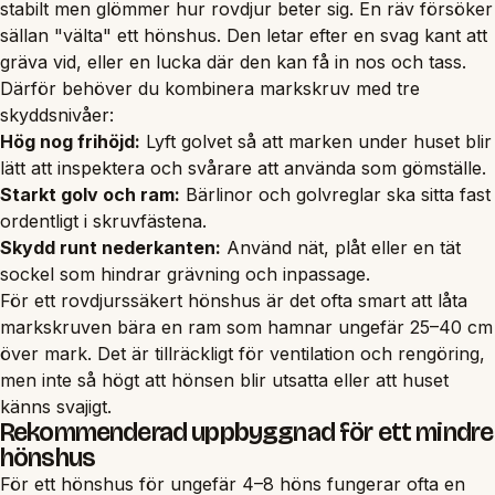
stabilt men glömmer hur rovdjur beter sig. En räv försöker
sällan "välta" ett hönshus. Den letar efter en svag kant att
gräva vid, eller en lucka där den kan få in nos och tass.
Därför behöver du kombinera markskruv med tre
skyddsnivåer:
Hög nog frihöjd:
Lyft golvet så att marken under huset blir
lätt att inspektera och svårare att använda som gömställe.
Starkt golv och ram:
Bärlinor och golvreglar ska sitta fast
ordentligt i skruvfästena.
Skydd runt nederkanten:
Använd nät, plåt eller en tät
sockel som hindrar grävning och inpassage.
För ett rovdjurssäkert hönshus är det ofta smart att låta
markskruven bära en ram som hamnar ungefär 25–40 cm
över mark. Det är tillräckligt för ventilation och rengöring,
men inte så högt att hönsen blir utsatta eller att huset
känns svajigt.
Rekommenderad uppbyggnad för ett mindre
hönshus
För ett hönshus för ungefär 4–8 höns fungerar ofta en