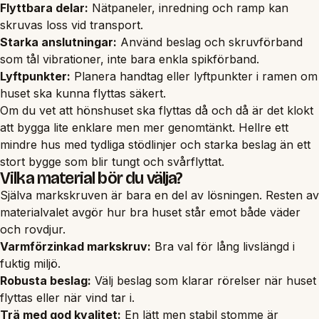
Flyttbara delar:
Nätpaneler, inredning och ramp kan
skruvas loss vid transport.
Starka anslutningar:
Använd beslag och skruvförband
som tål vibrationer, inte bara enkla spikförband.
Lyftpunkter:
Planera handtag eller lyftpunkter i ramen om
huset ska kunna flyttas säkert.
Om du vet att hönshuset ska flyttas då och då är det klokt
att bygga lite enklare men mer genomtänkt. Hellre ett
mindre hus med tydliga stödlinjer och starka beslag än ett
stort bygge som blir tungt och svårflyttat.
Vilka material bör du välja?
Själva markskruven är bara en del av lösningen. Resten av
materialvalet avgör hur bra huset står emot både väder
och rovdjur.
Varmförzinkad markskruv:
Bra val för lång livslängd i
fuktig miljö.
Robusta beslag:
Välj beslag som klarar rörelser när huset
flyttas eller när vind tar i.
Trä med god kvalitet:
En lätt men stabil stomme är