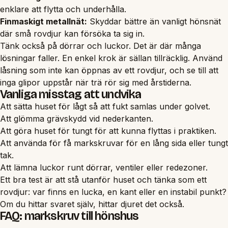
enklare att flytta och underhålla.
Finmaskigt metallnät:
Skyddar bättre än vanligt hönsnät
där små rovdjur kan försöka ta sig in.
Tänk också på dörrar och luckor. Det är där många
lösningar faller. En enkel krok är sällan tillräcklig. Använd
låsning som inte kan öppnas av ett rovdjur, och se till att
inga glipor uppstår när trä rör sig med årstiderna.
Vanliga misstag att undvika
Att sätta huset för lågt så att fukt samlas under golvet.
Att glömma grävskydd vid nederkanten.
Att göra huset för tungt för att kunna flyttas i praktiken.
Att använda för få markskruvar för en lång sida eller tungt
tak.
Att lämna luckor runt dörrar, ventiler eller redezoner.
Ett bra test är att stå utanför huset och tänka som ett
rovdjur: var finns en lucka, en kant eller en instabil punkt?
Om du hittar svaret själv, hittar djuret det också.
FAQ: markskruv till hönshus