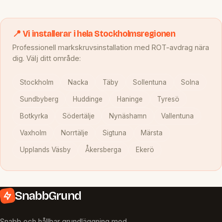
📍 Vi installerar i hela Stockholmsregionen
Professionell markskruvsinstallation med ROT-avdrag nära
dig. Välj ditt område:
Stockholm
Nacka
Täby
Sollentuna
Solna
Sundbyberg
Huddinge
Haninge
Tyresö
Botkyrka
Södertälje
Nynäshamn
Vallentuna
Vaxholm
Norrtälje
Sigtuna
Märsta
Upplands Väsby
Åkersberga
Ekerö
SnabbGrund
Snabb och hållbar grundläggning med