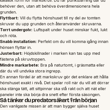
idealisk form för markskruv. Du får punktbärning där du
behöver den, utan att behöva överdimensionera hela
grunden.
Flyttbart:
Vill du flytta hönshuset till ny del av tomten
skruvar du upp grunden och återanvänder skruvarna.
Torrt undergolv:
Luftspalt under huset minskar fukt, lukt
och röta.
Snabb installation:
Perfekt om du vill komma igång innan
hönsen flyttar in.
Justerbart:
Höjdskillnader i marken kan tas upp med
fästena på skruvtoppen.
Mindre markarbete:
Bra på naturtomt, i gräsmatta eller
där du vill undvika stora ingrepp.
En annan fördel är att markskruv gör det enklare att hålla
hönshuset exakt i nivå. Det spelar roll när du vill att dörrar
ska stänga tätt, att sittpinnar ska stå rakt och att nät eller
paneler inte ska börja dra snett efter första säsongen.
Så tänker du predatorsäkert från början
Den vanligaste missen är att man bygger själva huset