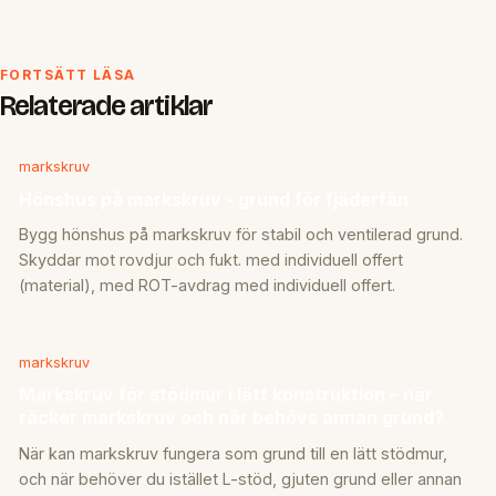
FORTSÄTT LÄSA
Relaterade artiklar
markskruv
Hönshus på markskruv - grund för fjäderfän
Bygg hönshus på markskruv för stabil och ventilerad grund.
Skyddar mot rovdjur och fukt. med individuell offert
(material), med ROT-avdrag med individuell offert.
markskruv
Markskruv för stödmur i lätt konstruktion – när
räcker markskruv och när behövs annan grund?
När kan markskruv fungera som grund till en lätt stödmur,
och när behöver du istället L-stöd, gjuten grund eller annan