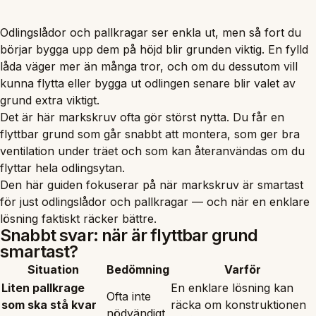
Odlingslådor och pallkragar ser enkla ut, men så fort du
börjar bygga upp dem på höjd blir grunden viktig. En fylld
låda väger mer än många tror, och om du dessutom vill
kunna flytta eller bygga ut odlingen senare blir valet av
grund extra viktigt.
Det är här markskruv ofta gör störst nytta. Du får en
flyttbar grund som går snabbt att montera, som ger bra
ventilation under träet och som kan återanvändas om du
flyttar hela odlingsytan.
Den här guiden fokuserar på när markskruv är smartast
för just odlingslådor och pallkragar — och när en enklare
lösning faktiskt räcker bättre.
Snabbt svar: när är flyttbar grund
smartast?
Situation
Bedömning
Varför
Liten pallkrage
En enklare lösning kan
Ofta inte
som ska stå kvar
räcka om konstruktionen
nödvändigt