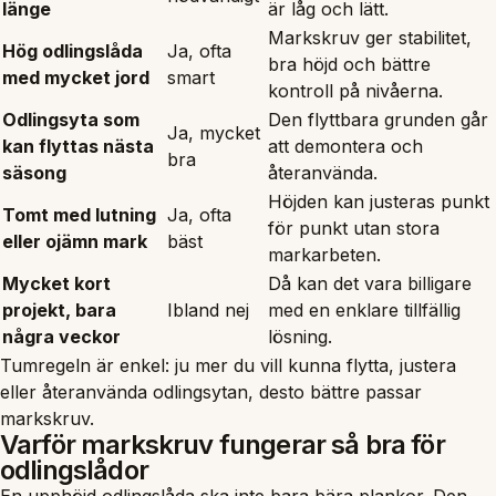
länge
är låg och lätt.
Markskruv ger stabilitet,
Hög odlingslåda
Ja, ofta
bra höjd och bättre
med mycket jord
smart
kontroll på nivåerna.
Odlingsyta som
Den flyttbara grunden går
Ja, mycket
kan flyttas nästa
att demontera och
bra
säsong
återanvända.
Höjden kan justeras punkt
Tomt med lutning
Ja, ofta
för punkt utan stora
eller ojämn mark
bäst
markarbeten.
Mycket kort
Då kan det vara billigare
projekt, bara
Ibland nej
med en enklare tillfällig
några veckor
lösning.
Tumregeln är enkel: ju mer du vill kunna flytta, justera
eller återanvända odlingsytan, desto bättre passar
markskruv.
Varför markskruv fungerar så bra för
odlingslådor
En upphöjd odlingslåda ska inte bara bära plankor. Den