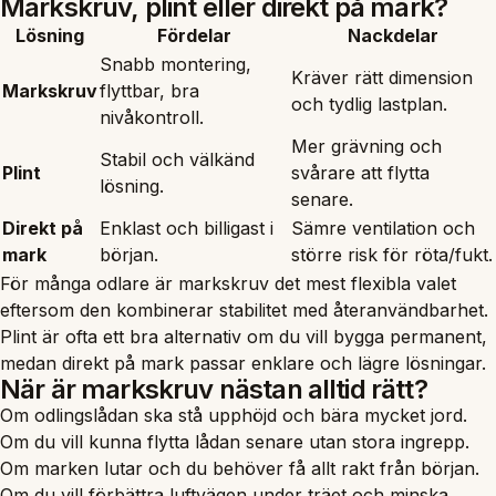
Markskruv, plint eller direkt på mark?
Lösning
Fördelar
Nackdelar
Snabb montering,
Kräver rätt dimension
Markskruv
flyttbar, bra
och tydlig lastplan.
nivåkontroll.
Mer grävning och
Stabil och välkänd
Plint
svårare att flytta
lösning.
senare.
Direkt på
Enklast och billigast i
Sämre ventilation och
mark
början.
större risk för röta/fukt.
För många odlare är markskruv det mest flexibla valet
eftersom den kombinerar stabilitet med återanvändbarhet.
Plint är ofta ett bra alternativ om du vill bygga permanent,
medan direkt på mark passar enklare och lägre lösningar.
När är markskruv nästan alltid rätt?
Om odlingslådan ska stå upphöjd och bära mycket jord.
Om du vill kunna flytta lådan senare utan stora ingrepp.
Om marken lutar och du behöver få allt rakt från början.
Om du vill förbättra luftvägen under träet och minska