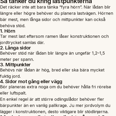
Så tänker du kring lastpunkterna
Det räcker inte att bara tänka “fyra hörn”. När lådan blir
längre eller högre behöver du planera lastvägen. Hörnen
bär mest, men långa sidor och mittpunkter kan också
behöva stöd.
1. Hörn
Tar mest last eftersom ramen låser konstruktionen och
jordtrycket samlas där.
2. Långa sidor
Behöver stöd när lådan blir längre än ungefär 1,2–1,5
meter per spann.
3. Mittpunkter
Behövs när lådan är hög, bred eller ska bära mycket
fuktig jord.
4. Sidor mot gång eller vägg
Bör planeras extra noga om du behöver hålla fri rörelse
eller luftspalt.
En enkel regel är att större odlingslådor behöver fler
bärpunkter än en vanlig pallkrage. Ju mer jordvolym du
lägger i konstruktionen, desto viktigare blir stödlinjerna.