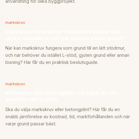
användning för olika byggprojekt.
markskruv
Markskruv för stödmur i lätt konstruktion – när
räcker markskruv och när behövs annan grund?
När kan markskruv fungera som grund till en lätt stödmur,
och när behöver du istället L-stöd, gjuten grund eller annan
lösning? Här får du en praktisk beslutsguide.
markskruv
Markskruv eller betongplint – så väljer du rätt
grund för ditt projekt
Ska du välja markskruv eller betongplint? Här får du en
snabb jämförelse av kostnad, tid, markförhållanden och när
varje grund passar bäst.