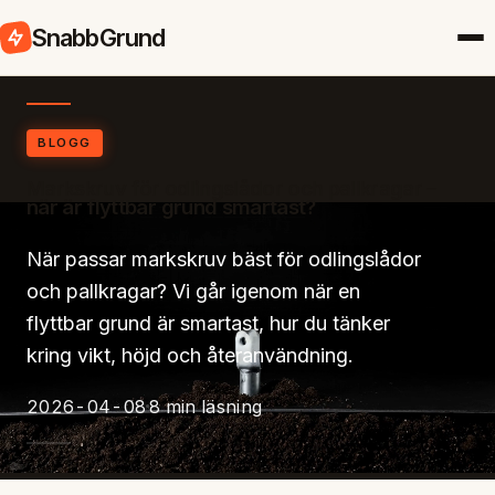
SnabbGrund
BLOGG
Markskruv för odlingslådor och pallkragar –
när är flyttbar grund smartast?
När passar markskruv bäst för odlingslådor
och pallkragar? Vi går igenom när en
flyttbar grund är smartast, hur du tänker
kring vikt, höjd och återanvändning.
2026-04-08
8 min läsning