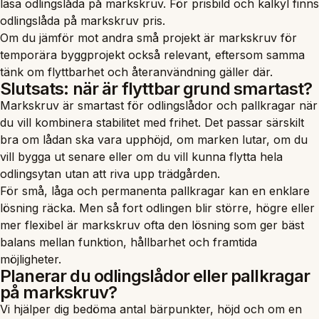
läsa
odlingslåda på markskruv
. För prisbild och kalkyl finns
odlingslåda på markskruv pris
.
Om du jämför mot andra små projekt är
markskruv för
temporära byggprojekt
också relevant, eftersom samma
tänk om flyttbarhet och återanvändning gäller där.
Slutsats: när är flyttbar grund smartast?
Markskruv är smartast för odlingslådor och pallkragar när
du vill kombinera stabilitet med frihet. Det passar särskilt
bra om lådan ska vara upphöjd, om marken lutar, om du
vill bygga ut senare eller om du vill kunna flytta hela
odlingsytan utan att riva upp trädgården.
För små, låga och permanenta pallkragar kan en enklare
lösning räcka. Men så fort odlingen blir större, högre eller
mer flexibel är markskruv ofta den lösning som ger bäst
balans mellan funktion, hållbarhet och framtida
möjligheter.
Planerar du odlingslådor eller pallkragar
på markskruv?
Vi hjälper dig bedöma antal bärpunkter, höjd och om en