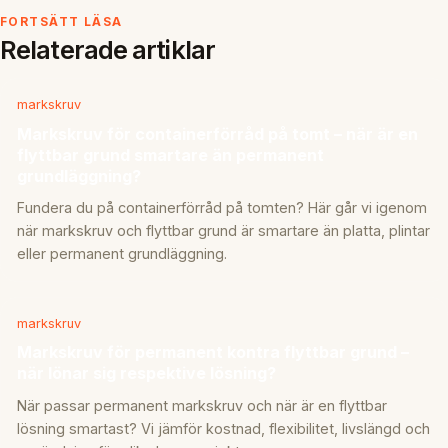
FORTSÄTT LÄSA
Relaterade artiklar
markskruv
Markskruv för containerförråd på tomt – när är en
flyttbar grund smartare än permanent
grundläggning?
Fundera du på containerförråd på tomten? Här går vi igenom
när markskruv och flyttbar grund är smartare än platta, plintar
eller permanent grundläggning.
markskruv
Markskruv för permanent kontra flyttbar grund –
när lönar sig respektive lösning?
När passar permanent markskruv och när är en flyttbar
lösning smartast? Vi jämför kostnad, flexibilitet, livslängd och