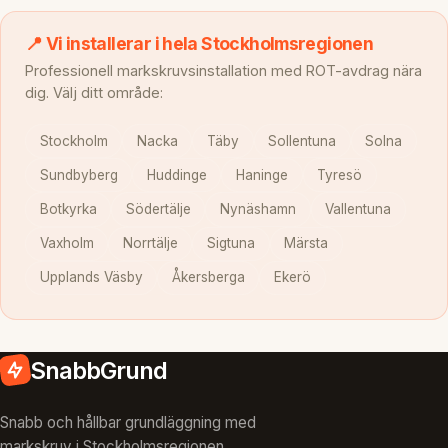
📍 Vi installerar i hela Stockholmsregionen
Professionell markskruvsinstallation med ROT-avdrag nära
dig. Välj ditt område:
Stockholm
Nacka
Täby
Sollentuna
Solna
Sundbyberg
Huddinge
Haninge
Tyresö
Botkyrka
Södertälje
Nynäshamn
Vallentuna
Vaxholm
Norrtälje
Sigtuna
Märsta
Upplands Väsby
Åkersberga
Ekerö
SnabbGrund
Snabb och hållbar grundläggning med
markskruv i Stockholmsregionen.