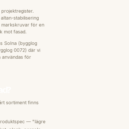
projektregister.
ltan-stabilisering
 markskruvar för en
k mot fasad.
is Solna (bygglog
ygglog 0072) där vi
n användas för
ad?
rt sortiment finns
produktspec — "lägre