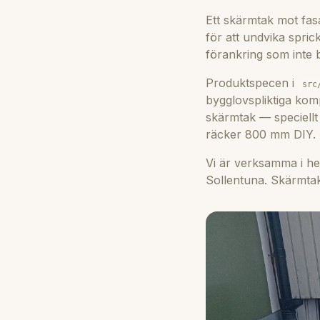
Ett skärmtak mot fas
för att undvika spri
förankring som inte
Produktspecen i
src
bygglovspliktiga kom
skärmtak — speciellt
räcker 800 mm DIY.
Vi är verksamma i he
Sollentuna. Skärmtak ä