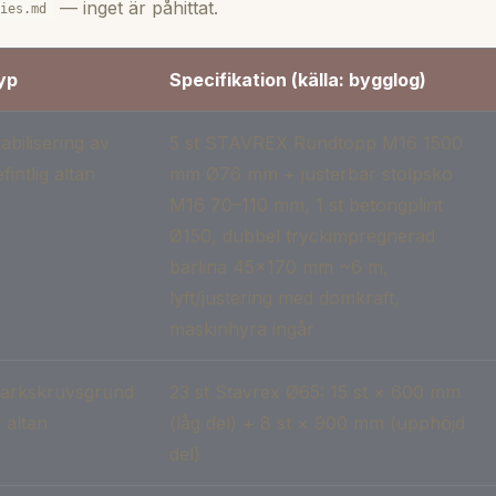
— inget är påhittat.
dies.md
yp
Specifikation (källa: bygglog)
abilisering av
5 st STAVREX Rundtopp M16 1500
fintlig altan
mm Ø76 mm + justerbar stolpsko
M16 70–110 mm, 1 st betongplint
Ø150, dubbel tryckimpregnerad
bärlina 45×170 mm ~6 m,
lyft/justering med domkraft,
maskinhyra ingår
arkskruvsgrund
23 st Stavrex Ø65: 15 st × 600 mm
ll altan
(låg del) + 8 st × 900 mm (upphöjd
del)