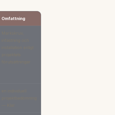
Omfattning
Markskruv,
infästning och
installation enligt
projektets
förutsättningar
en individuell
projektbedömning
— Klar