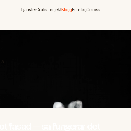
Tjänster
Gratis projekt
Blogg
Företag
Om oss
 3
t fasad — så fungerar det