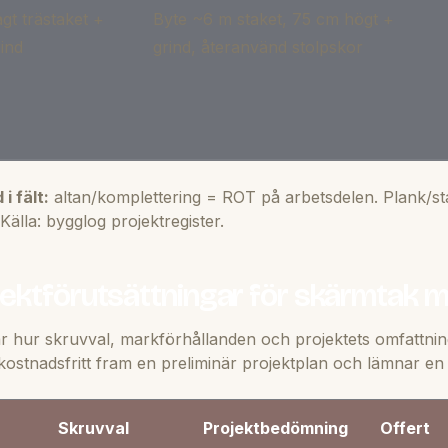
gt trästaket +
Byte ~6 m staket, 75 cm högt +
rind
grind, återanvänd stolpskor
i fält:
altan/komplettering = ROT på arbetsdelen. Plank/
Källa: bygglog projektregister.
jektförutsättningar för skärmtak 
r hur skruvval, markförhållanden och projektets omfattni
ostnadsfritt fram en preliminär projektplan och lämnar en in
Skruvval
Projektbedömning
Offert