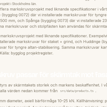
projekt i Stockholms län.
lera markskruvsprojekt med liknande specifikationer i vårt 
(bygglog 0072) där vi installerade markskruvar för tyngre a
0 mm, och Spånga (bygglog 0073) där vi installerade 23
ma markskruvar och stolpfästen kan användas för skärmta
markskruvsprojekt med liknande specifikationer. Exempelv
stallerade markskruvar för staket + grind, och Huddinge (b
uvar för tyngre altan-stabilisering. Samma markskruvar ka
älla: bygglog projektregister.
skruv passar för skärmtak mot fas
tyrs av skärmtakets storlek och markens beskaffenhet. I vå
 alla värden nedan kommer från
.
src/data/products.ts
m diameter, axiell bärförmåga 10–25 kN. Källhänvisning: 