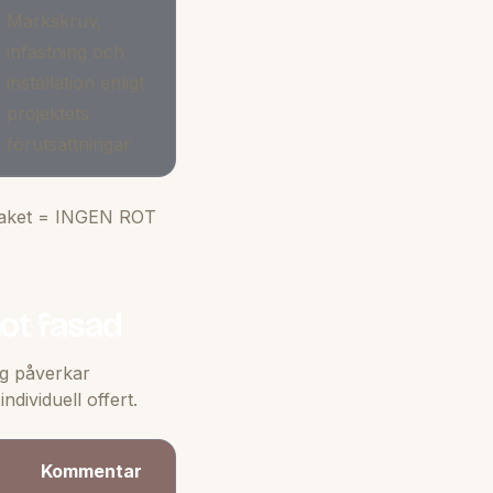
Markskruv,
infästning och
installation enligt
projektets
förutsättningar
staket = INGEN ROT
mot fasad
ng påverkar
dividuell offert.
Kommentar