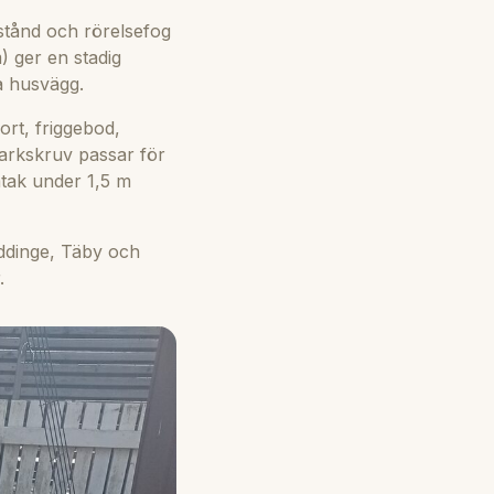
stånd och rörelsefog
) ger en stadig
a husvägg.
rt, friggebod,
arkskruv passar för
mtak under 1,5 m
ddinge, Täby och
.