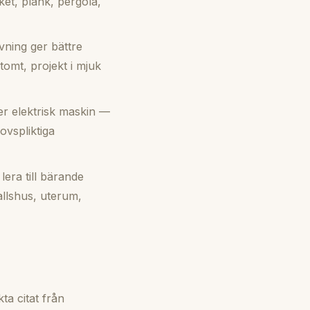
ket, plank, pergola,
ning ger bättre
omt, projekt i mjuk
r elektrisk maskin —
ovspliktiga
era till bärande
allshus, uterum,
ta citat från