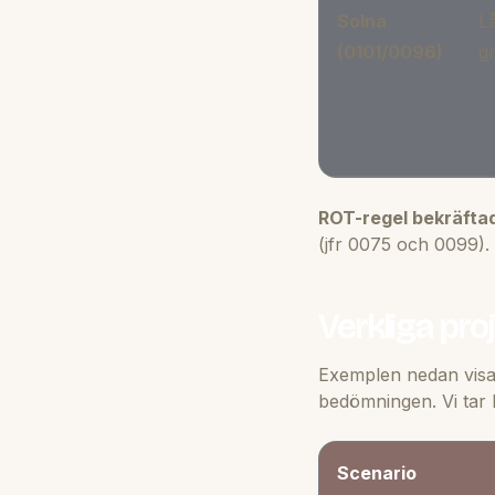
Solna
Lå
(0101/0096)
g
ROT-regel bekräftad 
(jfr 0075 och 0099). 
Verkliga pro
Exemplen nedan visa
bedömningen. Vi tar k
Scenario