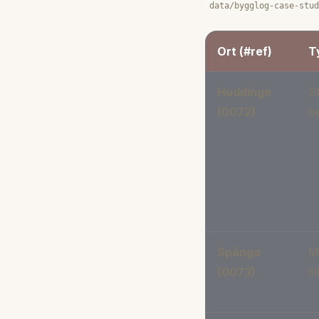
data/bygglog-case-stu
Ort (#ref)
T
Huddinge
St
(0072)
be
Spånga
M
(0073)
ti