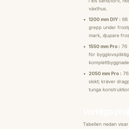
i lös sand/torv, h
växthus.
1200 mm DIY :
68 
grepp under frost
mark, djupare fros
1550 mm Pro :
76 
för bygglovsplikti
komplettbyggnader
2050 mm Pro :
76 
skikt; kräver drag
tunga konstruktione
Verkliga pro
Tabellen nedan visar 