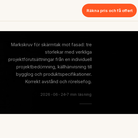
Räkna pris och få offert
Markskruv för skärmtak mot fasad: tre
storlekar med verkliga
projektförutsättningar från en individuell
projektbedömning, källhänvisning till
bygglog och produktspecifikationer.
Korrekt avstånd och rörelsefog.
2026-06-24
7 min läsning