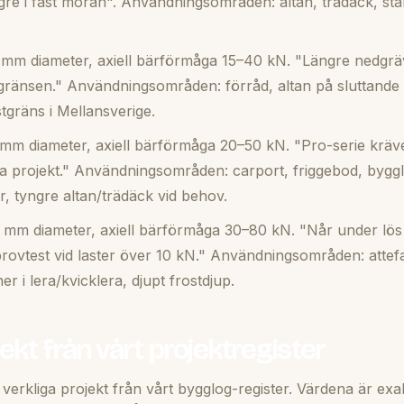
ögre i fast morän". Användningsområden: altan, trädäck, sta
mm diameter, axiell bärförmåga 15–40 kN. "Längre nedgräv
gränsen." Användningsområden: förråd, altan på sluttande t
tgräns i Mellansverige.
mm diameter, axiell bärförmåga 20–50 kN. "Pro-serie kräve
ga projekt." Användningsområden: carport, friggebod, byggl
, tyngre altan/trädäck vid behov.
mm diameter, axiell bärförmåga 30–80 kN. "Når under lös l
provtest vid laster över 10 kN." Användningsområden: attef
r i lera/kvicklera, djupt frostdjup.
jekt från vårt projektregister
verkliga projekt från vårt bygglog-register. Värdena är exak