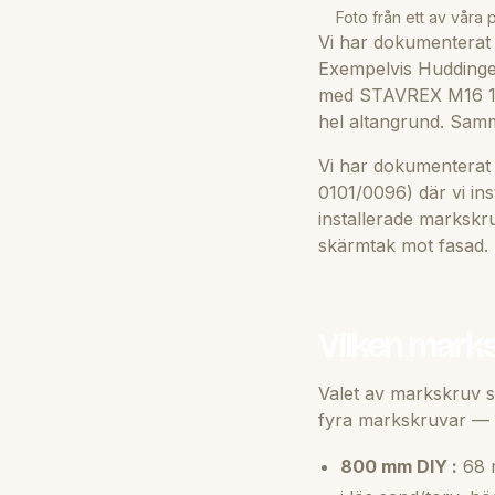
Foto från ett av våra 
Vi har dokumenterat f
Exempelvis Huddinge 
med STAVREX M16 150
hel altangrund. Sam
Vi har dokumenterat 
0101/0096) där vi in
installerade markskr
skärmtak mot fasad. K
Vilken mark
Valet av markskruv s
fyra markskruvar —
800 mm DIY :
68 m