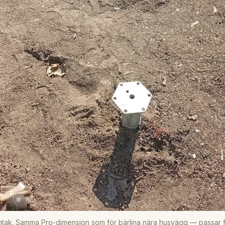
mtak. Samma Pro-dimension som för bärlina nära husvägg — passar f