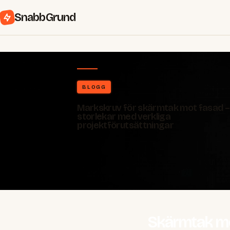
SnabbGrund
BLOGG
Markskruv för skärmtak mot fasad –
storlekar med verkliga
projektförutsättningar
Skärmtak mo