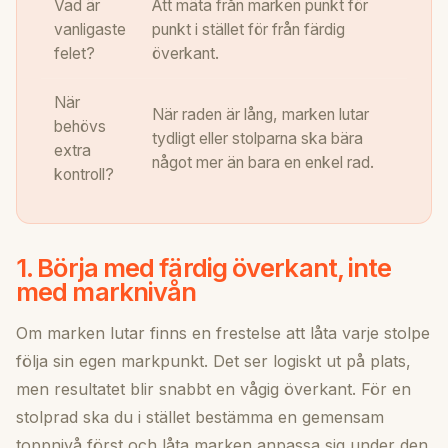
Vad är
Att mäta från marken punkt för
vanligaste
punkt i stället för från färdig
felet?
överkant.
När
När raden är lång, marken lutar
behövs
tydligt eller stolparna ska bära
extra
något mer än bara en enkel rad.
kontroll?
1. Börja med färdig överkant, inte
med marknivån
Om marken lutar finns en frestelse att låta varje stolpe
följa sin egen markpunkt. Det ser logiskt ut på plats,
men resultatet blir snabbt en vågig överkant. För en
stolprad ska du i stället bestämma en gemensam
toppnivå först och låta marken anpassa sig under den.