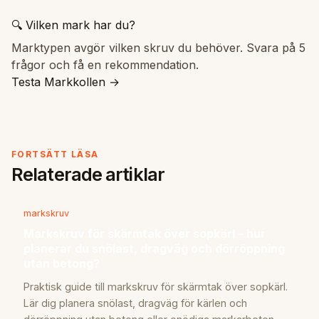
🔍 Vilken mark har du?
Marktypen avgör vilken skruv du behöver. Svara på 5
frågor och få en rekommendation.
Testa Markkollen →
FORTSÄTT LÄSA
Relaterade artiklar
markskruv
Markskruv för skärmtak över sopkärl – hur
planerar du snölast, dragväg och dörröppning
utan betong?
Praktisk guide till markskruv för skärmtak över sopkärl.
Lär dig planera snölast, dragväg för kärlen och