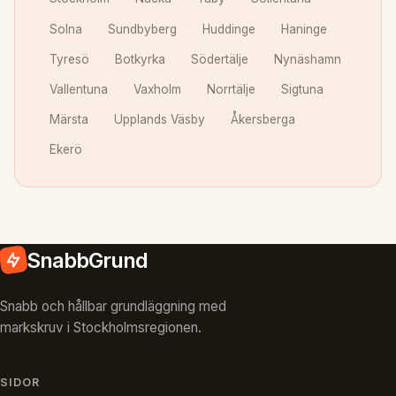
Solna
Sundbyberg
Huddinge
Haninge
Tyresö
Botkyrka
Södertälje
Nynäshamn
Vallentuna
Vaxholm
Norrtälje
Sigtuna
Märsta
Upplands Väsby
Åkersberga
Ekerö
SnabbGrund
Snabb och hållbar grundläggning med
markskruv i Stockholmsregionen.
SIDOR