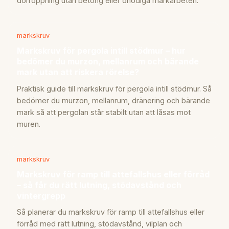
dörröppning utan betong eller onödiga markarbeten.
markskruv
Markskruv för pergola intill stödmur – hur
bedömer du murzon, mellanrum och bärande
mark utan att riskera rörelse?
Praktisk guide till markskruv för pergola intill stödmur. Så
bedömer du murzon, mellanrum, dränering och bärande
mark så att pergolan står stabilt utan att låsas mot
muren.
markskruv
Markskruv för ramp till attefallshus eller förråd
– så får du rätt lutning, stödavstånd och
vintergrepp
Så planerar du markskruv för ramp till attefallshus eller
förråd med rätt lutning, stödavstånd, vilplan och