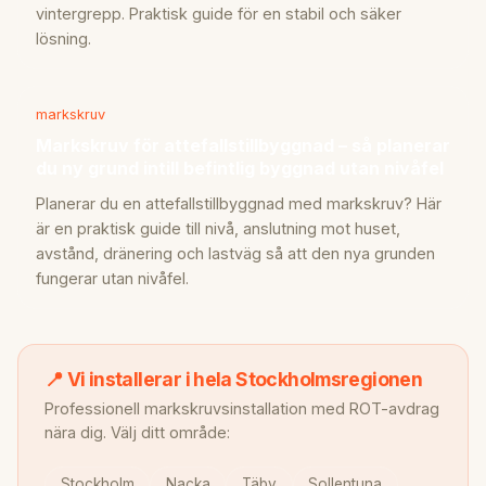
vintergrepp. Praktisk guide för en stabil och säker
lösning.
markskruv
Markskruv för attefallstillbyggnad – så planerar
du ny grund intill befintlig byggnad utan nivåfel
Planerar du en attefallstillbyggnad med markskruv? Här
är en praktisk guide till nivå, anslutning mot huset,
avstånd, dränering och lastväg så att den nya grunden
fungerar utan nivåfel.
📍 Vi installerar i hela Stockholmsregionen
Professionell markskruvsinstallation med ROT-avdrag
nära dig. Välj ditt område:
Stockholm
Nacka
Täby
Sollentuna