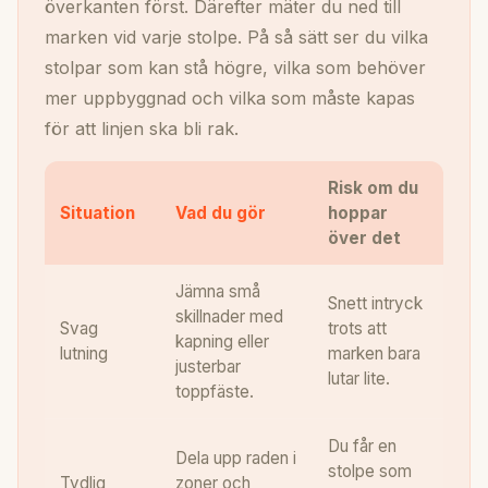
överkanten först. Därefter mäter du ned till
marken vid varje stolpe. På så sätt ser du vilka
stolpar som kan stå högre, vilka som behöver
mer uppbyggnad och vilka som måste kapas
för att linjen ska bli rak.
Risk om du
Situation
Vad du gör
hoppar
över det
Jämna små
Snett intryck
skillnader med
Svag
trots att
kapning eller
lutning
marken bara
justerbar
lutar lite.
toppfäste.
Du får en
Dela upp raden i
stolpe som
Tydlig
zoner och