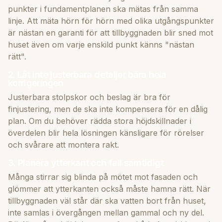
punkter i fundamentplanen ska mätas från samma
linje. Att mäta hörn för hörn med olika utgångspunkter
är nästan en garanti för att tillbyggnaden blir sned mot
huset även om varje enskild punkt känns "nästan
rätt".
2. Låt inte justerbara detaljer bära hela
korrigeringen
Justerbara stolpskor och beslag är bra för
finjustering, men de ska inte kompensera för en dålig
plan. Om du behöver rädda stora höjdskillnader i
överdelen blir hela lösningen känsligare för rörelser
och svårare att montera rakt.
3. Planera ytterkant och fall samtidigt
Många stirrar sig blinda på mötet mot fasaden och
glömmer att ytterkanten också måste hamna rätt. När
tillbyggnaden väl står där ska vatten bort från huset,
inte samlas i övergången mellan gammal och ny del.