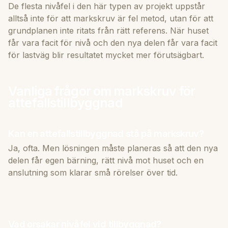
De flesta nivåfel i den här typen av projekt uppstår
alltså inte för att markskruv är fel metod, utan för att
grundplanen inte ritats från rätt referens. När huset
får vara facit för nivå och den nya delen får vara facit
för lastväg blir resultatet mycket mer förutsägbart.
Vanliga frågor om markskruv för
attefallstillbyggnad
Kan en attefallstillbyggnad stå på markskruv?
Ja, ofta. Men lösningen måste planeras så att den nya
delen får egen bärning, rätt nivå mot huset och en
anslutning som klarar små rörelser över tid.
Vad orsakar nivåfel vid tillbyggnad?