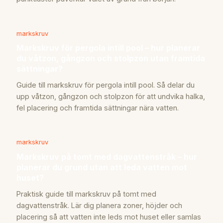
markskruv
Markskruv för pergola intill pool – hur planerar
du våtzon, gångzon och stolpzon utan framtida
sättningar?
Guide till markskruv för pergola intill pool. Så delar du
upp våtzon, gångzon och stolpzon för att undvika halka,
fel placering och framtida sättningar nära vatten.
markskruv
Markskruv på tomt med dagvattenstråk – hur
planerar du grund utan att leda vatten mot
huset?
Praktisk guide till markskruv på tomt med
dagvattenstråk. Lär dig planera zoner, höjder och
placering så att vatten inte leds mot huset eller samlas