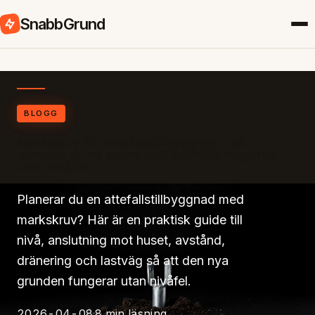
SnabbGrund
BLOGG
Markskruv för attefallstillbyggnad – så
planerar du ny grund intill befintlig byggnad
utan nivåfel
Planerar du en attefallstillbyggnad med
markskruv? Här är en praktisk guide till
nivå, anslutning mot huset, avstånd,
dränering och lastväg så att den nya
grunden fungerar utan nivåfel.
2026-04-08
8 min läsning