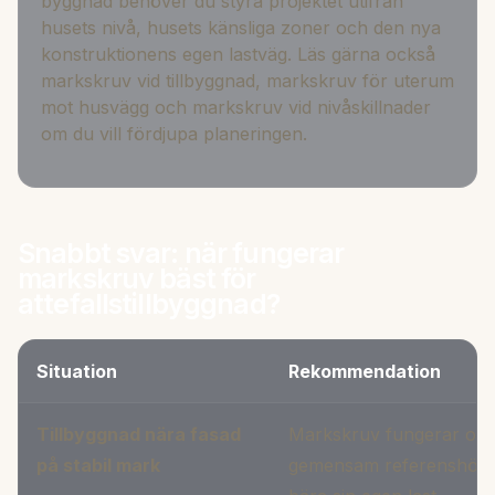
byggnad behöver du styra projektet utifrån
husets nivå, husets känsliga zoner och den nya
konstruktionens egen lastväg. Läs gärna också
markskruv vid tillbyggnad
,
markskruv för uterum
mot husvägg
och
markskruv vid nivåskillnader
om du vill fördjupa planeringen.
Snabbt svar: när fungerar
markskruv bäst för
attefallstillbyggnad?
Situation
Rekommendation
Tillbyggnad nära fasad
Markskruv fungerar ofta
på stabil mark
gemensam referenshöjd o