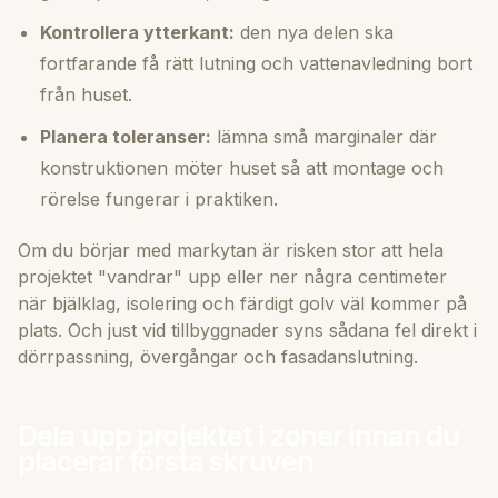
Kontrollera ytterkant:
den nya delen ska
fortfarande få rätt lutning och vattenavledning bort
från huset.
Planera toleranser:
lämna små marginaler där
konstruktionen möter huset så att montage och
rörelse fungerar i praktiken.
Om du börjar med markytan är risken stor att hela
projektet "vandrar" upp eller ner några centimeter
när bjälklag, isolering och färdigt golv väl kommer på
plats. Och just vid tillbyggnader syns sådana fel direkt i
dörrpassning, övergångar och fasadanslutning.
Dela upp projektet i zoner innan du
placerar första skruven