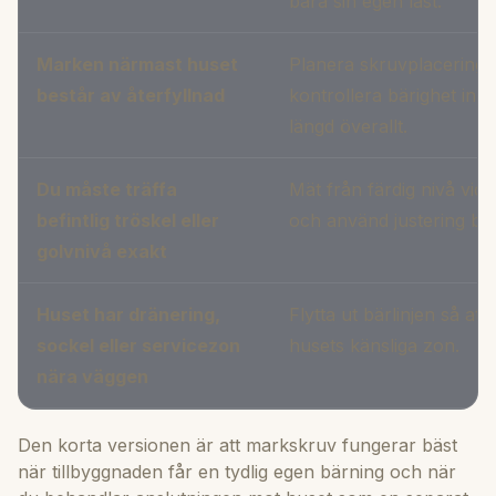
bära sin egen last.
Marken närmast huset
Planera skruvplacering
består av återfyllnad
kontrollera bärighet in
längd överallt.
Du måste träffa
Mät från färdig nivå vid 
befintlig tröskel eller
och använd justering bar
golvnivå exakt
Huset har dränering,
Flytta ut bärlinjen så at
sockel eller servicezon
husets känsliga zon.
nära väggen
Den korta versionen är att markskruv fungerar bäst
när tillbyggnaden får en tydlig egen bärning och när