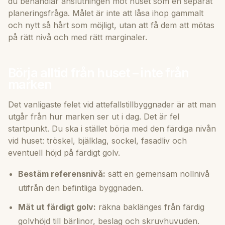
du behandlar anslutningen mot huset som en separat
planeringsfråga. Målet är inte att låsa ihop gammalt
och nytt så hårt som möjligt, utan att få dem att mötas
på rätt nivå och med rätt marginaler.
Börja alltid från huset – inte från
marken
Det vanligaste felet vid attefallstillbyggnader är att man
utgår från hur marken ser ut i dag. Det är fel
startpunkt. Du ska i stället börja med den färdiga nivån
vid huset: tröskel, bjälklag, sockel, fasadliv och
eventuell höjd på färdigt golv.
Bestäm referensnivå:
sätt en gemensam nollnivå
utifrån den befintliga byggnaden.
Mät ut färdigt golv:
räkna baklänges från färdig
golvhöjd till bärlinor, beslag och skruvhuvuden.