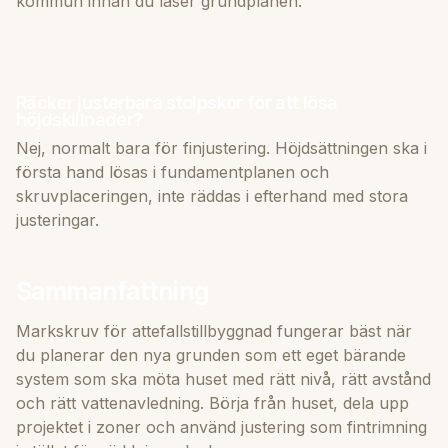
kommun innan du låser grundplanen.
Räcker justerbara stolpskor för att lösa
höjdskillnader?
Nej, normalt bara för finjustering. Höjdsättningen ska i
första hand lösas i fundamentplanen och
skruvplaceringen, inte räddas i efterhand med stora
justeringar.
Sammanfattning
Markskruv för attefallstillbyggnad fungerar bäst när
du planerar den nya grunden som ett eget bärande
system som ska möta huset med rätt nivå, rätt avstånd
och rätt vattenavledning. Börja från huset, dela upp
projektet i zoner och använd justering som fintrimning