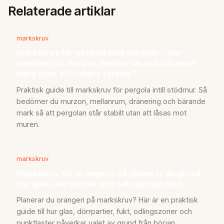
Relaterade artiklar
markskruv
Markskruv för pergola intill stödmur – hur
bedömer du murzon, mellanrum och bärande
mark utan att riskera rörelse?
Praktisk guide till markskruv för pergola intill stödmur. Så
bedömer du murzon, mellanrum, dränering och bärande
mark så att pergolan står stabilt utan att låsas mot
muren.
markskruv
Markskruv för orangeri – så planerar du grund
när glas, dörrpartier och odlingsmiljö möts
Planerar du orangeri på markskruv? Här är en praktisk
guide till hur glas, dörrpartier, fukt, odlingszoner och
punktlaster påverkar valet av grund från början.