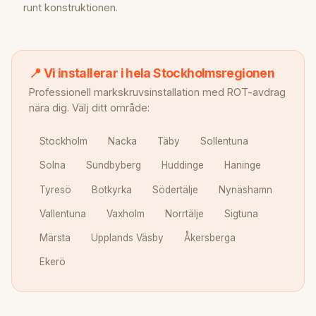
runt konstruktionen.
📍 Vi installerar i hela Stockholmsregionen
Professionell markskruvsinstallation med ROT-avdrag
nära dig. Välj ditt område:
Stockholm
Nacka
Täby
Sollentuna
Solna
Sundbyberg
Huddinge
Haninge
Tyresö
Botkyrka
Södertälje
Nynäshamn
Vallentuna
Vaxholm
Norrtälje
Sigtuna
Märsta
Upplands Väsby
Åkersberga
Ekerö