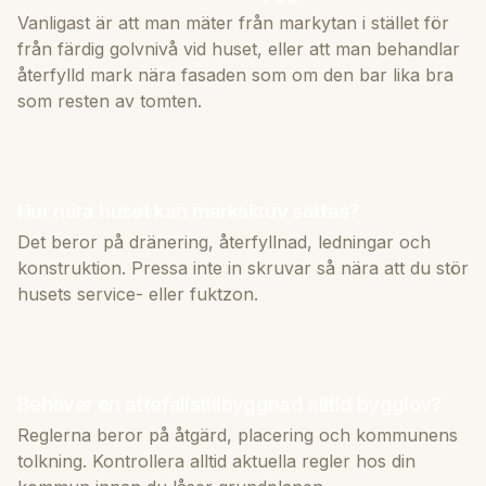
Vanligast är att man mäter från markytan i stället för
från färdig golvnivå vid huset, eller att man behandlar
återfylld mark nära fasaden som om den bar lika bra
som resten av tomten.
Hur nära huset kan markskruv sättas?
Det beror på dränering, återfyllnad, ledningar och
konstruktion. Pressa inte in skruvar så nära att du stör
husets service- eller fuktzon.
Behöver en attefallstillbyggnad alltid bygglov?
Reglerna beror på åtgärd, placering och kommunens
tolkning. Kontrollera alltid aktuella regler hos din