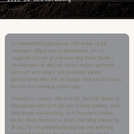
En attefallstillbyggnad ser ofta enkel ut på
ritningen: några nya kvadratmeter, en ny
vägglinje och en grund som ska möta huset. I
verkligheten är det just mötet mellan gammalt
och nytt som avgör om projektet känns
genomtänkt eller blir ett bygge med sned tröskel,
fel fall och onödiga justeringar.
Markskruv passar ofta bra för den här typen av
tillbyggnad eftersom du kan arbeta snabbt, med
begränsat markintrång, och finjustera höjden
exakt. Men markskruv löser inte dålig planering
åt dig. För en attefallstillbyggnad intill befintlig