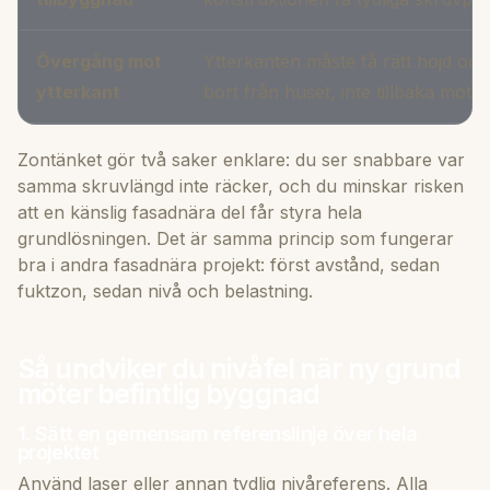
Övergång mot
Ytterkanten måste få rätt höjd och f
ytterkant
bort från huset, inte tillbaka mot 
Zontänket gör två saker enklare: du ser snabbare var
samma skruvlängd inte räcker, och du minskar risken
att en känslig fasadnära del får styra hela
grundlösningen. Det är samma princip som fungerar
bra i andra fasadnära projekt: först avstånd, sedan
fuktzon, sedan nivå och belastning.
Så undviker du nivåfel när ny grund
möter befintlig byggnad
1. Sätt en gemensam referenslinje över hela
projektet
Använd laser eller annan tydlig nivåreferens. Alla