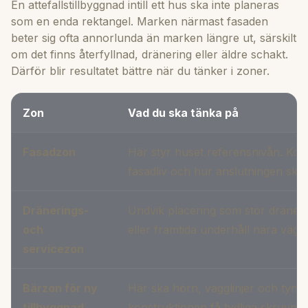
En attefallstillbyggnad intill ett hus ska inte planeras
som en enda rektangel. Marken närmast fasaden
beter sig ofta annorlunda än marken längre ut, särskilt
om det finns återfyllnad, dränering eller äldre schakt.
Därför blir resultatet bättre när du tänker i zoner.
Zon
Vad du ska tänka på
Fasadzon
Här styr huset referensnivån. Kont
fasadliv och hur anslutningen ska 
Dränerings-
Undvik placering som stör dräneri
och
eller framtida underhåll nära vägg
servicezon
Bärzon för ny
Här ska hörn, vägglinjer och tyngr
tillbyggnad
konstruktionen få tydliga skruvpun