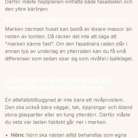
Därför måste höjdplanen omfatta både fasadsidan och
den yttre bärlinjen.
4. Behandla återfylld mark som en egen riskzon
Marken närmast huset kan bestå av lösare massor än
resten av tomten. Då räcker det inte att säga att
"marken känns fast". Om den fasadnära raden står i
annan typ av underlag än ytterraden kan du få små
differenser som sedan visar sig som nivåfel i bjälklaget.
Lastvägen måste planeras lika
noggrant som anslutningen
En attefallstillbyggnad är inte bara ett nivåproblem.
Den ska också bära väggar, tak, öppningar och ibland
stora glaspartier eller en tung ytterdörr. Därför måste
du veta var lasten faktiskt går ner i marken.
Hörn:
hörn ska nästan alltid behandlas som egna