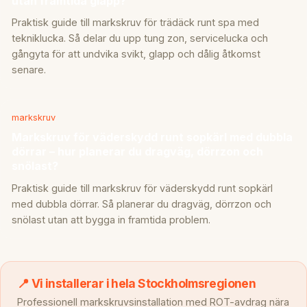
utan framtida glapp?
Praktisk guide till markskruv för trädäck runt spa med
tekniklucka. Så delar du upp tung zon, servicelucka och
gångyta för att undvika svikt, glapp och dålig åtkomst
senare.
markskruv
Markskruv för väderskydd runt sopkärl med dubbla
dörrar – hur planerar du dragväg, dörrzon och
snölast?
Praktisk guide till markskruv för väderskydd runt sopkärl
med dubbla dörrar. Så planerar du dragväg, dörrzon och
snölast utan att bygga in framtida problem.
📍 Vi installerar i hela Stockholmsregionen
Professionell markskruvsinstallation med ROT-avdrag nära