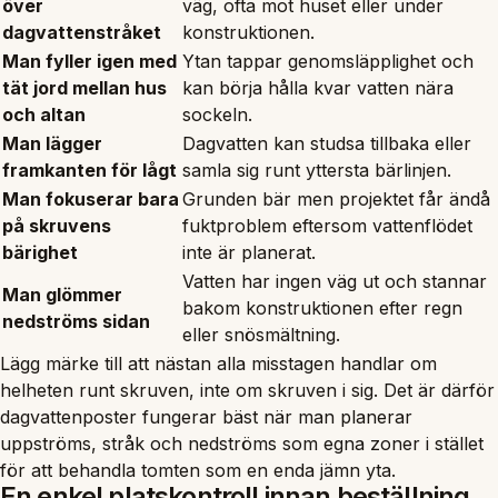
över
väg, ofta mot huset eller under
dagvattenstråket
konstruktionen.
Man fyller igen med
Ytan tappar genomsläpplighet och
tät jord mellan hus
kan börja hålla kvar vatten nära
och altan
sockeln.
Man lägger
Dagvatten kan studsa tillbaka eller
framkanten för lågt
samla sig runt yttersta bärlinjen.
Man fokuserar bara
Grunden bär men projektet får ändå
på skruvens
fuktproblem eftersom vattenflödet
bärighet
inte är planerat.
Vatten har ingen väg ut och stannar
Man glömmer
bakom konstruktionen efter regn
nedströms sidan
eller snösmältning.
Lägg märke till att nästan alla misstagen handlar om
helheten runt skruven, inte om skruven i sig. Det är därför
dagvattenposter fungerar bäst när man planerar
uppströms, stråk och nedströms som egna zoner i stället
för att behandla tomten som en enda jämn yta.
En enkel platskontroll innan beställning