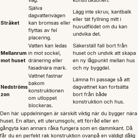
Själva
Lägg inte skruv, kantbalk
dagvattenvägen
eller tät fyllning mitt i
Stråket
kan bromsas eller
huvudflödet om du kan
flyttas av fel
undvika det.
placering.
Vatten kan ledas
Säkerställ fall bort från
Mellanrum
in mot sockel,
huset och undvik att skapa
mot huset
dränering eller
en ny lågpunkt mellan hus
fasadnära mark.
och ny byggdel.
Vattnet fastnar
Lämna fri passage så att
bakom
Nedströms
dagvattnet kan fortsätta
konstruktionen
zon
bort från både
om utloppet
konstruktion och hus.
blockeras.
Den här uppdelningen är särskilt viktig när du bygger nära
huset. En altan, ett uterumsgolv, ett förråd eller en
gångyta kan annars råka fungera som en dammkant. Då
får du en perfekt rak konstruktion ovanpå en väldigt dålig