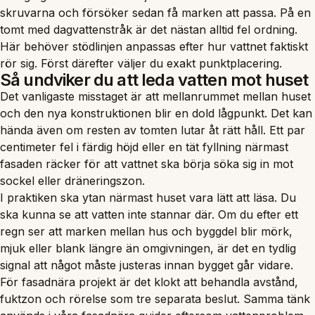
skruvarna och försöker sedan få marken att passa. På en
tomt med dagvattenstråk är det nästan alltid fel ordning.
Här behöver stödlinjen anpassas efter hur vattnet faktiskt
rör sig. Först därefter väljer du exakt punktplacering.
Så undviker du att leda vatten mot huset
Det vanligaste misstaget är att mellanrummet mellan huset
och den nya konstruktionen blir en dold lågpunkt. Det kan
hända även om resten av tomten lutar åt rätt håll. Ett par
centimeter fel i färdig höjd eller en tät fyllning närmast
fasaden räcker för att vattnet ska börja söka sig in mot
sockel eller dräneringszon.
I praktiken ska ytan närmast huset vara lätt att läsa. Du
ska kunna se att vatten inte stannar där. Om du efter ett
regn ser att marken mellan hus och byggdel blir mörk,
mjuk eller blank längre än omgivningen, är det en tydlig
signal att något måste justeras innan bygget går vidare.
För fasadnära projekt är det klokt att behandla avstånd,
fuktzon och rörelse som tre separata beslut. Samma tänk