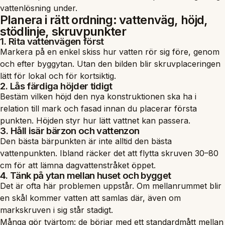
vattenlösning under.
Planera i rätt ordning: vattenväg, höjd,
stödlinje, skruvpunkter
1. Rita vattenvägen först
Markera på en enkel skiss hur vatten rör sig före, genom
och efter byggytan. Utan den bilden blir skruvplaceringen
lätt för lokal och för kortsiktig.
2. Lås färdiga höjder tidigt
Bestäm vilken höjd den nya konstruktionen ska ha i
relation till mark och fasad innan du placerar första
punkten. Höjden styr hur lätt vattnet kan passera.
3. Håll isär bärzon och vattenzon
Den bästa bärpunkten är inte alltid den bästa
vattenpunkten. Ibland räcker det att flytta skruven 30–80
cm för att lämna dagvattenstråket öppet.
4. Tänk på ytan mellan huset och bygget
Det är ofta här problemen uppstår. Om mellanrummet blir
en skål kommer vatten att samlas där, även om
markskruven i sig står stadigt.
Många gör tvärtom: de börjar med ett standardmått mellan