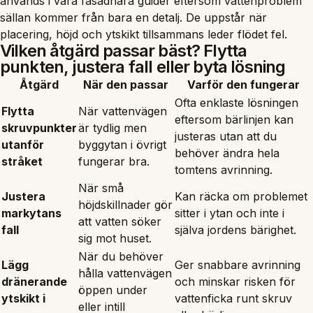
används i våra fasadnära guider eftersom vattenproblem
sällan kommer från bara en detalj. De uppstår när
placering, höjd och ytskikt tillsammans leder flödet fel.
Vilken åtgärd passar bäst? Flytta
punkten, justera fall eller byta lösning
Åtgärd
När den passar
Varför den fungerar
Ofta enklaste lösningen
Flytta
När vattenvägen
eftersom bärlinjen kan
skruvpunkter
är tydlig men
justeras utan att du
utanför
byggytan i övrigt
behöver ändra hela
stråket
fungerar bra.
tomtens avrinning.
När små
Justera
Kan räcka om problemet
höjdskillnader gör
markytans
sitter i ytan och inte i
att vatten söker
fall
själva jordens bärighet.
sig mot huset.
När du behöver
Lägg
Ger snabbare avrinning
hålla vattenvägen
dränerande
och minskar risken för
öppen under
ytskikt i
vattenficka runt skruv
eller intill