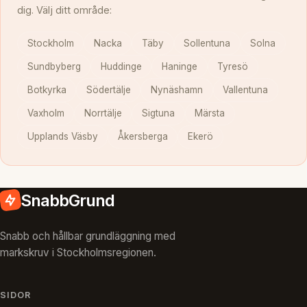
dig. Välj ditt område:
Stockholm
Nacka
Täby
Sollentuna
Solna
Sundbyberg
Huddinge
Haninge
Tyresö
Botkyrka
Södertälje
Nynäshamn
Vallentuna
Vaxholm
Norrtälje
Sigtuna
Märsta
Upplands Väsby
Åkersberga
Ekerö
SnabbGrund
Snabb och hållbar grundläggning med
markskruv i Stockholmsregionen.
SIDOR