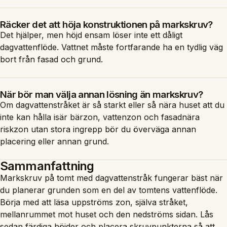
Räcker det att höja konstruktionen på markskruv?
Det hjälper, men höjd ensam löser inte ett dåligt
dagvattenflöde. Vattnet måste fortfarande ha en tydlig väg
bort från fasad och grund.
När bör man välja annan lösning än markskruv?
Om dagvattenstråket är så starkt eller så nära huset att du
inte kan hålla isär bärzon, vattenzon och fasadnära
riskzon utan stora ingrepp bör du överväga annan
placering eller annan grund.
Sammanfattning
Markskruv på tomt med dagvattenstråk fungerar bäst när
du planerar grunden som en del av tomtens vattenflöde.
Börja med att läsa uppströms zon, själva stråket,
mellanrummet mot huset och den nedströms sidan. Lås
sedan färdiga höjder och placera skruvpunkterna så att