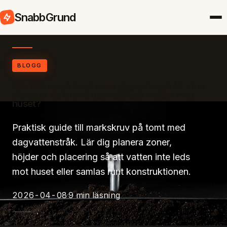
SnabbGrund
BLOGG
Markskruv på tomt med dagvattenstråk – hur
planerar du grund utan att leda vatten mot
huset?
Praktisk guide till markskruv på tomt med
dagvattenstråk. Lär dig planera zoner,
höjder och placering så att vatten inte leds
mot huset eller samlas runt konstruktionen.
2026-04-08
9 min läsning