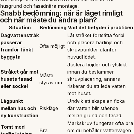
husgrund och fasadnära montage
.
Snabb bedömning: när är läget rimligt
och när måste du ändra plan?
Situation
Bedömning
Vad det betyder i praktiken
Dagvattenstråk
Låt stråket fortsätta förbi
passerar
och placera bärlinje och
Ofta möjligt
framför tänkt
skruvpunkter utanför
byggyta
huvudflödet.
Justera höjder och ytskikt
Stråket går mot
innan du bestämmer
Måste
husets fasad
skruvplacering, annars
styras om
eller sockel
riskerar du att leda vatten
mot huset.
Lågpunkt
Undvik att skapa en ficka
mellan hus och
Riskläge
där vatten blir stående
ny konstruktion
mellan grund och fasad.
Markskruv fungerar ofta bra
Tomt med
Bra
om du behåller vattenvägen
tydlig lutning