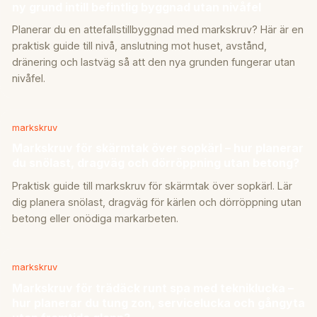
ny grund intill befintlig byggnad utan nivåfel
Planerar du en attefallstillbyggnad med markskruv? Här är en
praktisk guide till nivå, anslutning mot huset, avstånd,
dränering och lastväg så att den nya grunden fungerar utan
nivåfel.
markskruv
Markskruv för skärmtak över sopkärl – hur planerar
du snölast, dragväg och dörröppning utan betong?
Praktisk guide till markskruv för skärmtak över sopkärl. Lär
dig planera snölast, dragväg för kärlen och dörröppning utan
betong eller onödiga markarbeten.
markskruv
Markskruv för trädäck runt spa med tekniklucka –
hur planerar du tung zon, servicelucka och gångyta