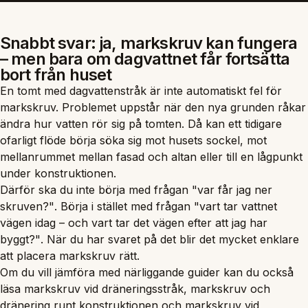
Snabbt svar: ja, markskruv kan fungera
– men bara om dagvattnet får fortsätta
bort från huset
En tomt med dagvattenstråk är inte automatiskt fel för
markskruv. Problemet uppstår när den nya grunden råkar
ändra hur vatten rör sig på tomten. Då kan ett tidigare
ofarligt flöde börja söka sig mot husets sockel, mot
mellanrummet mellan fasad och altan eller till en lågpunkt
under konstruktionen.
Därför ska du inte börja med frågan
"var får jag ner
skruven?"
. Börja i stället med frågan
"vart tar vattnet
vägen idag – och vart tar det vägen efter att jag har
byggt?"
. När du har svaret på det blir det mycket enklare
att placera markskruv rätt.
Om du vill jämföra med närliggande guider kan du också
läsa
markskruv vid dräneringsstråk
,
markskruv och
dränering runt konstruktionen
och
markskruv vid