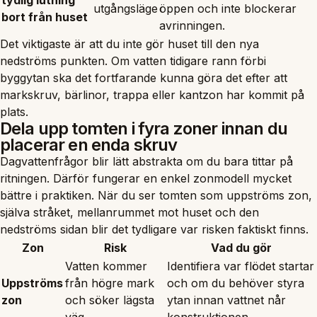
utgångsläge
öppen och inte blockerar
bort från huset
avrinningen.
Det viktigaste är att du inte gör huset till den nya
nedströms punkten. Om vatten tidigare rann förbi
byggytan ska det fortfarande kunna göra det efter att
markskruv, bärlinor, trappa eller kantzon har kommit på
plats.
Dela upp tomten i fyra zoner innan du
placerar en enda skruv
Dagvattenfrågor blir lätt abstrakta om du bara tittar på
ritningen. Därför fungerar en enkel zonmodell mycket
bättre i praktiken. När du ser tomten som uppströms zon,
själva stråket, mellanrummet mot huset och den
nedströms sidan blir det tydligare var risken faktiskt finns.
Zon
Risk
Vad du gör
Vatten kommer
Identifiera var flödet startar
Uppströms
från högre mark
och om du behöver styra
zon
och söker lägsta
ytan innan vattnet når
väg.
konstruktionen.