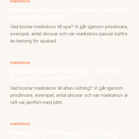
markskruv
Markskruv till spa pris – vad kostar grunden till
ett spa eller spabad?
Vad kostar markskruv till spa? Vi går igenom prisdrivare,
exempel, antal skruvar och när markskruv passar bättre
än betong för spabad.
markskruv
Markskruv till altan i lutning pris – vad kostar
grunden på sluttande tomt?
Vad kostar markskruv till altan i lutning? Vi går igenom
prisdrivare, exempel, antal skruvar och när markskruv är
rätt val jämfört med plint.
markskruv
Markskruv till attefallshus pris – vad kostar