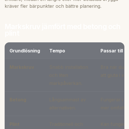
kräver fler bärpunkter och bättre planering.
Markskruv jämfört med betong och
plint
Grundlösning
Tempo
Passar till 
Markskruv
Snabb installation
Bra när du vi
och liten
att gjuta i va
markpåverkan.
Betong
Långsammast av
Fungerar i vi
alternativen.
mer omfattan
Plint
Traditionell och
Kan fungera 