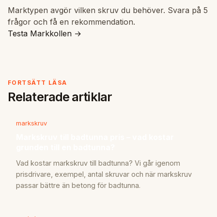
Marktypen avgör vilken skruv du behöver. Svara på 5
frågor och få en rekommendation.
Testa Markkollen →
FORTSÄTT LÄSA
Relaterade artiklar
markskruv
Markskruv till badtunna pris – vad kostar
grunden till en badtunna?
Vad kostar markskruv till badtunna? Vi går igenom
prisdrivare, exempel, antal skruvar och när markskruv
passar bättre än betong för badtunna.