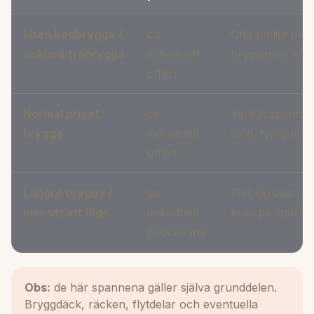
Liten badbrygga /
ca
Ofta rimligt me
enklare träbrygga
individuell
bryggan är kort
offert
Normal privat
ca
Vanligt spann f
brygga
individuell
stöd, tydlig lä
offert
Längre brygga /
ca
Fler skruvar, m
mer utsatt läge
individuell
krav på stabilite
bedömning
Obs:
de här spannena gäller själva grunddelen.
Bryggdäck, räcken, flytdelar och eventuella