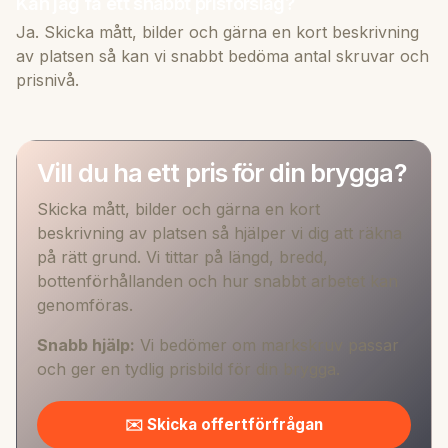
Kan jag få ett snabbt prisförslag?
Ja. Skicka mått, bilder och gärna en kort beskrivning
av platsen så kan vi snabbt bedöma antal skruvar och
prisnivå.
Vill du ha ett pris för din brygga?
Skicka mått, bilder och gärna en kort
beskrivning av platsen så hjälper vi dig att räkna
på rätt grund. Vi tittar på längd, bredd,
bottenförhållanden och hur snabbt arbetet kan
genomföras.
Snabb hjälp:
Vi bedömer om markskruv passar
och ger en tydlig prisbild för din brygga.
✉️ Skicka offertförfrågan