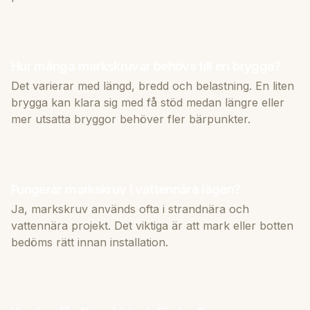
Hur många markskruvar behövs till en brygga?
Det varierar med längd, bredd och belastning. En liten
brygga kan klara sig med få stöd medan längre eller
mer utsatta bryggor behöver fler bärpunkter.
Fungerar markskruv i vattennära lägen?
Ja, markskruv används ofta i strandnära och
vattennära projekt. Det viktiga är att mark eller botten
bedöms rätt innan installation.