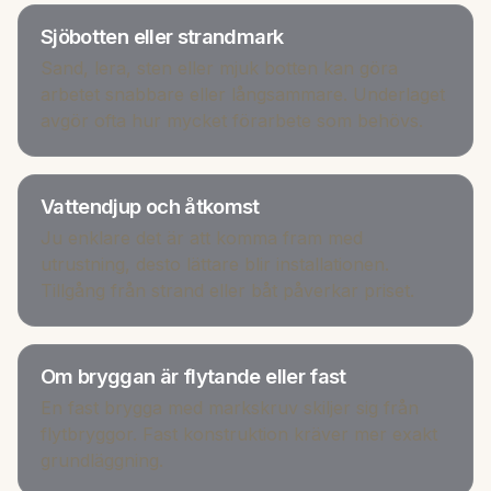
Sjöbotten eller strandmark
Sand, lera, sten eller mjuk botten kan göra
arbetet snabbare eller långsammare. Underlaget
avgör ofta hur mycket förarbete som behövs.
Vattendjup och åtkomst
Ju enklare det är att komma fram med
utrustning, desto lättare blir installationen.
Tillgång från strand eller båt påverkar priset.
Om bryggan är flytande eller fast
En fast brygga med markskruv skiljer sig från
flytbryggor. Fast konstruktion kräver mer exakt
grundläggning.