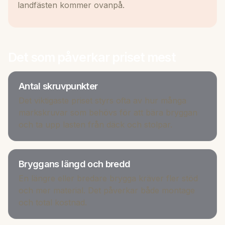
landfästen kommer ovanpå.
Det som påverkar priset mest
Antal skruvpunkter
Det viktigaste priset styrs ofta av hur många
markskruvar som behövs för att bära bryggan
och ta upp lasten från däck och stolpar.
Bryggans längd och bredd
En längre eller bredare brygga kräver fler stöd
och mer material. Det påverkar både montage
och total kostnad.