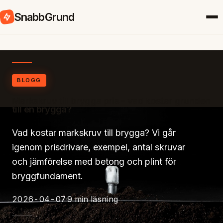
SnabbGrund
BLOGG
Markskruv till brygga pris – vad kostar grunden
till en brygga?
Vad kostar markskruv till brygga? Vi går
igenom prisdrivare, exempel, antal skruvar
och jämförelse med betong och plint för
bryggfundament.
2026-04-07
9 min läsning