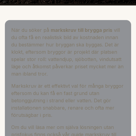
När du söker på
markskruv till brygga pris
vill
du ofta få en realistisk bild av kostnaden innan
du bestämmer hur bryggan ska byggas. Det är
klokt, eftersom bryggor är projekt där platsen
spelar stor roll: vattendjup, sjöbotten, vindutsatt
läge och åtkomst påverkar priset mycket mer än
man ibland tror.
Markskruv är ett effektivt val för många bryggor
eftersom du kan få en fast grund utan
betonggjutning i strand eller vatten. Det gör
installationen snabbare, renare och ofta mer
förutsägbar i pris.
Om du vill läsa mer om själva lösningen utan
prisfokus finns också vår guide
markskruv till