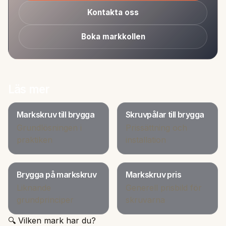
Kontakta oss
Boka markkollen
Läs mer
Markskruv till brygga
Skruvpålar till brygga
Grundlösningen i
Prissättning och
praktiken
installation
Brygga på markskruv
Markskruv pris
Liknande
Generell prisbild för
grundprinciper
skruvarna
🔍 Vilken mark har du?