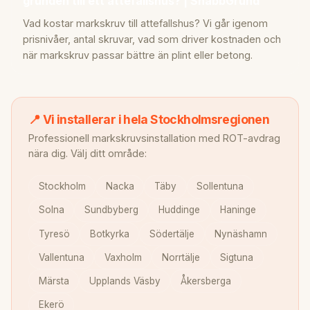
grunden till ett attefallshus? | SnabbGrund
Vad kostar markskruv till attefallshus? Vi går igenom
prisnivåer, antal skruvar, vad som driver kostnaden och
när markskruv passar bättre än plint eller betong.
📍 Vi installerar i hela Stockholmsregionen
Professionell markskruvsinstallation med ROT-avdrag
nära dig. Välj ditt område:
Stockholm
Nacka
Täby
Sollentuna
Solna
Sundbyberg
Huddinge
Haninge
Tyresö
Botkyrka
Södertälje
Nynäshamn
Vallentuna
Vaxholm
Norrtälje
Sigtuna
Märsta
Upplands Väsby
Åkersberga
Ekerö