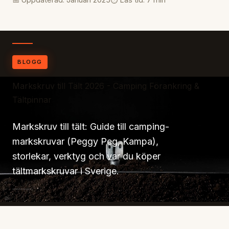
BLOGG
Markskruv till Tält 2026 - Camping Förankring &
Tältpinnar
Markskruv till tält: Guide till camping-
markskruvar (Peggy Peg, Kampa),
storlekar, verktyg och var du köper
tältmarkskruvar i Sverige.