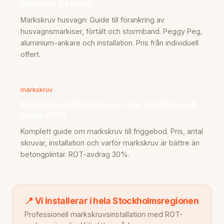
Markiser & Förtält
Markskruv husvagn: Guide till förankring av
husvagnsmarkiser, förtält och stormband. Peggy Peg,
aluminium-ankare och installation. Pris från individuell
offert.
markskruv
Markskruv till Friggebod - Pris, Installation &
Guide 2026
Komplett guide om markskruv till friggebod. Pris, antal
skruvar, installation och varför markskruv är bättre än
betongplintar. ROT-avdrag 30%.
📍 Vi installerar i hela Stockholmsregionen
Professionell markskruvsinstallation med ROT-