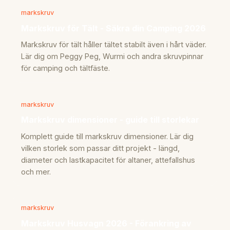
markskruv
Markskruv för Tält - Säkra din Camping 2026
Markskruv för tält håller tältet stabilt även i hårt väder.
Lär dig om Peggy Peg, Wurmi och andra skruvpinnar
för camping och tältfäste.
markskruv
Markskruv dimensioner - guide till storlekar
Komplett guide till markskruv dimensioner. Lär dig
vilken storlek som passar ditt projekt - längd,
diameter och lastkapacitet för altaner, attefallshus
och mer.
markskruv
Markskruv Husvagn 2026 - Förankring av