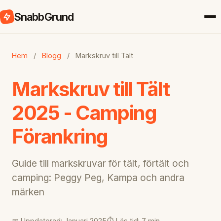
SnabbGrund
Hem
/
Blogg
/
Markskruv till Tält
Markskruv till Tält
2025 - Camping
Förankring
Guide till markskruvar för tält, förtält och
camping: Peggy Peg, Kampa och andra
märken
📅 Uppdaterad: Januari 2025
⏱️ Läs tid: 7 min