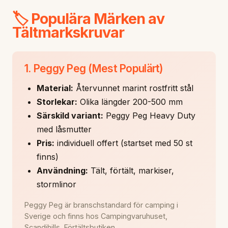
🏷️ Populära Märken av
Tältmarkskruvar
1. Peggy Peg (Mest Populärt)
Material:
Återvunnet marint rostfritt stål
Storlekar:
Olika längder 200-500 mm
Särskild variant:
Peggy Peg Heavy Duty
med låsmutter
Pris:
individuell offert (startset med 50 st
finns)
Användning:
Tält, förtält, markiser,
stormlinor
Peggy Peg är branschstandard för camping i
Sverige och finns hos Campingvaruhuset,
Scandihills, Förtältsbutiken.