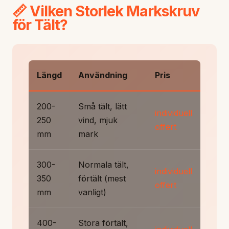
📏 Vilken Storlek Markskruv
för Tält?
Längd
Användning
Pris
200-
Små tält, lätt
individuell
250
vind, mjuk
offert
mm
mark
300-
Normala tält,
individuell
350
förtält (mest
offert
mm
vanligt)
400-
Stora förtält,