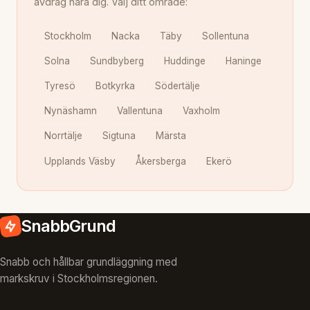
avdrag nära dig. Välj ditt område:
Stockholm
Nacka
Täby
Sollentuna
Solna
Sundbyberg
Huddinge
Haninge
Tyresö
Botkyrka
Södertälje
Nynäshamn
Vallentuna
Vaxholm
Norrtälje
Sigtuna
Märsta
Upplands Väsby
Åkersberga
Ekerö
SnabbGrund
Snabb och hållbar grundläggning med
markskruv i Stockholmsregionen.