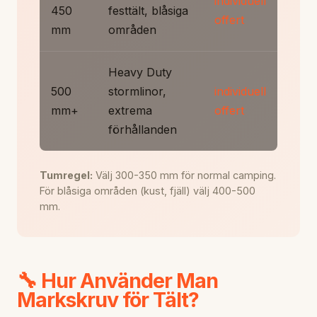
individuell
450
festtält, blåsiga
offert
mm
områden
Heavy Duty
500
stormlinor,
individuell
mm+
extrema
offert
förhållanden
Tumregel:
Välj 300-350 mm för normal camping.
För blåsiga områden (kust, fjäll) välj 400-500
mm.
🔧 Hur Använder Man
Markskruv för Tält?