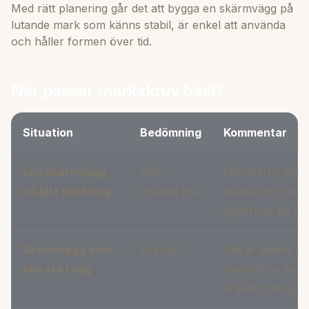
Med rätt planering går det att bygga en skärmvägg på
lutande mark som känns stabil, är enkel att använda
och håller formen över tid.
När passar markskruv bäst?
Situation
Bedömning
Kommentar
Låg skärmvägg
Ofta
Markskruv passar
på lätt sluttning
mycket bra
snabb och juste
påverkan på ma
Skärmvägg som
Bra val
Det är lättare at
ska stå i våg
markskruv än m
kräver mer gjutn