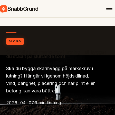
SnabbGrund
BLOGG
Skärmvägg på markskruv i lutning – så bygger
du stabilt på sluttande tomt
Ska du bygga skärmvägg på markskruv i
lutning? Här går vi igenom höjdskillnad,
vind, bärighet, placering och när plint eller
betong kan vara bättre.
2026-04-07
9 min läsning