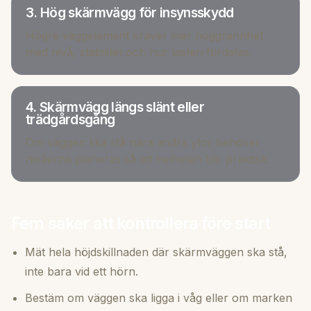
3. Hög skärmvägg för insynsskydd
Högre väggelement kräver mer noggrannhet
med nivå, stabilitet och hur lasten fördelas.
4. Skärmvägg längs slänt eller
trädgårdsgång
Om väggen ska stå nära andra ytor behöver
nivåerna planeras så att helheten blir praktisk.
Fem saker att kontrollera före start
Mät hela höjdskillnaden där skärmväggen ska stå,
inte bara vid ett hörn.
Bestäm om väggen ska ligga i våg eller om marken