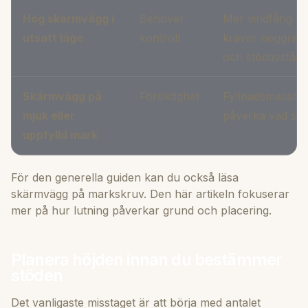
Hög skärmvägg i
Behöver
Mer vindfång oc
utsatt läge
kontroll
kräver noggran
och stödavstånd
Skärmvägg på
Försiktighet
Fyllnadsmassor
mjuk eller
påverka vad som
uppfylld mark
För den generella guiden kan du också läsa
skärmvägg på markskruv
. Den här artikeln fokuserar
mer på hur lutning påverkar grund och placering.
Planera höjden innan du bestämmer
stöden
Det vanligaste misstaget är att börja med antalet