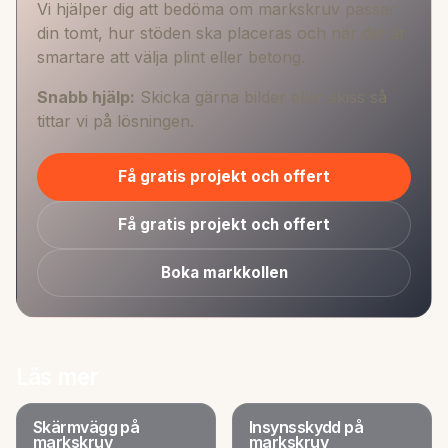
Vi hjälper dig att bedöma om markskruv passar
din tomt, hur stöden ska placeras och när det är
smartare att välja plint eller betong.
Snabb hjälp:
Skicka gärna bilder eller skiss så
tittar vi på lösningen.
Få gratis projekt och offert
Få gratis projekt och offert
Boka markkollen
Läs mer
Skärmvägg på
Insynsskydd på
markskruv
markskruv