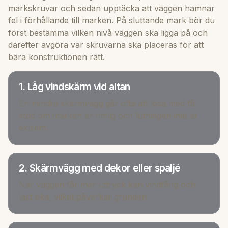
markskruvar och sedan upptäcka att väggen hamnar
fel i förhållande till marken. På sluttande mark bör du
först bestämma vilken nivå väggen ska ligga på och
därefter avgöra var skruvarna ska placeras för att
bära konstruktionen rätt.
1. Låg vindskärm vid altan
En mindre skärmvägg går ofta att lösa med få
stöd om marken är rimlig och lutningen inte är
extrem.
2. Skärmvägg med dekor eller spaljé
När väggen får mer uttryck kan vindfång och
last öka, vilket påverkar grunden.