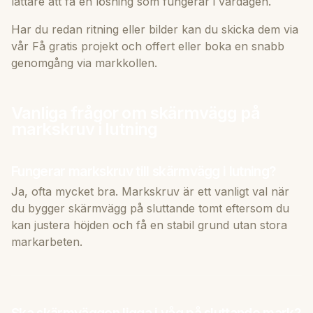
lättare att få en lösning som fungerar i vardagen.
Har du redan ritning eller bilder kan du skicka dem via
vår
Få gratis projekt och offert
eller boka en snabb
genomgång via
markkollen
.
Vanliga frågor om skärmvägg på
markskruv i lutning
Fungerar markskruv till skärmvägg i lutning?
Ja, ofta mycket bra. Markskruv är ett vanligt val när
du bygger skärmvägg på sluttande tomt eftersom du
kan justera höjden och få en stabil grund utan stora
markarbeten.
Ska skärmväggen ligga i våg på sluttande mark?