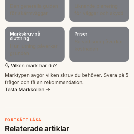
Den generella guiden
Liknande planering
för skärmväggar
för väggar och skydd
Markskruv på
Priser
sluttning
Se vad som påverkar
Hur lutning påverkar
kostnaden
grunden
🔍 Vilken mark har du?
Marktypen avgör vilken skruv du behöver. Svara på 5
frågor och få en rekommendation.
Testa Markkollen →
FORTSÄTT LÄSA
Relaterade artiklar