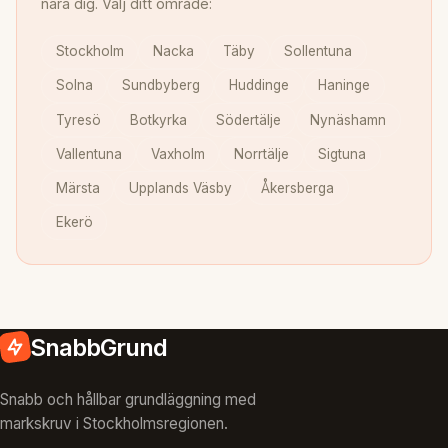
nära dig. Välj ditt område:
Stockholm
Nacka
Täby
Sollentuna
Solna
Sundbyberg
Huddinge
Haninge
Tyresö
Botkyrka
Södertälje
Nynäshamn
Vallentuna
Vaxholm
Norrtälje
Sigtuna
Märsta
Upplands Väsby
Åkersberga
Ekerö
SnabbGrund
Snabb och hållbar grundläggning med
markskruv i Stockholmsregionen.