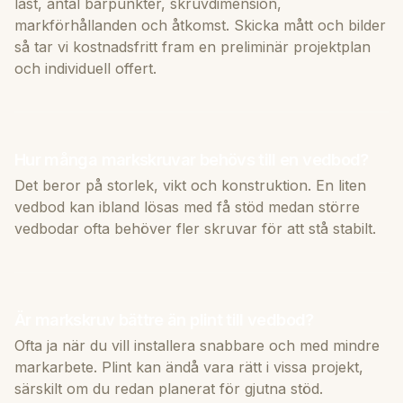
last, antal bärpunkter, skruvdimension,
markförhållanden och åtkomst. Skicka mått och bilder
så tar vi kostnadsfritt fram en preliminär projektplan
och individuell offert.
Hur många markskruvar behövs till en vedbod?
Det beror på storlek, vikt och konstruktion. En liten
vedbod kan ibland lösas med få stöd medan större
vedbodar ofta behöver fler skruvar för att stå stabilt.
Är markskruv bättre än plint till vedbod?
Ofta ja när du vill installera snabbare och med mindre
markarbete. Plint kan ändå vara rätt i vissa projekt,
särskilt om du redan planerat för gjutna stöd.