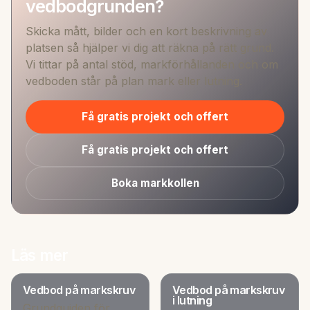
vedbodgrunden?
Skicka mått, bilder och en kort beskrivning av
platsen så hjälper vi dig att räkna på rätt grund.
Vi tittar på antal stöd, markförhållanden och om
vedboden står på plan mark eller lutning.
Få gratis projekt och offert
Få gratis projekt och offert
Boka markkollen
Läs mer
Vedbod på markskruv
Vedbod på markskruv
i lutning
Grundguiden för