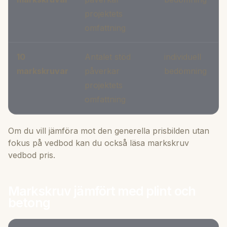
projektets
m
omfattning
10
Antalet stöd
individuell
A
markskruvar
påverkar
bedömning
s
projektets
e
omfattning
Om du vill jämföra mot den generella prisbilden utan
fokus på vedbod kan du också läsa
markskruv
vedbod pris
.
Markskruv jämfört med plint och
betong