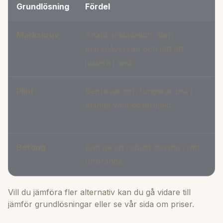
Grundlösning
Fördel
Markskruv
Snabb installation, liten
K
markpåverkan och lätt att
t
justera i nivå.
Plint
Beprövat och fungerar bra i
T
många vedbodsprojekt.
m
g
Betong
Kan ge en robust lösning i rätt
utförande.
Vill du jämföra fler alternativ kan du gå vidare till
jämför grundlösningar
eller se vår sida om
priser
.