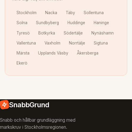
Stockholm
Nacka
Täby
Sollentuna
Solna
Sundbyberg
Huddinge
Haninge
Tyresö
Botkyrka
Södertälje
Nynäshamn
Vallentuna
Vaxholm
Norrtälje
Sigtuna
Märsta
Upplands Väsby
Åkersberga
Ekerö
SnabbGrund
Snabb och hållbar grundläggning med
markskruv i Stockholmsregionen.