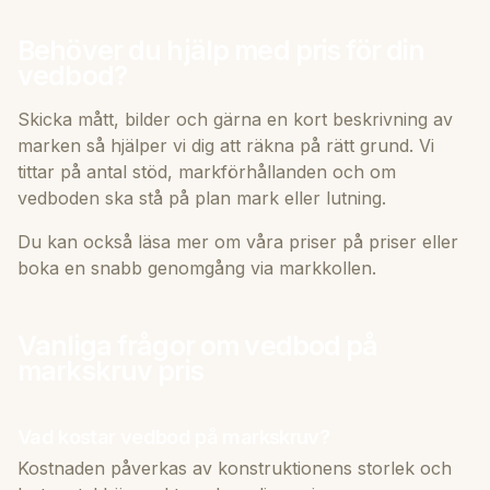
Behöver du hjälp med pris för din
vedbod?
Skicka mått, bilder och gärna en kort beskrivning av
marken så hjälper vi dig att räkna på rätt grund. Vi
tittar på antal stöd, markförhållanden och om
vedboden ska stå på plan mark eller lutning.
Du kan också läsa mer om våra priser på
priser
eller
boka en snabb genomgång via
markkollen
.
Vanliga frågor om vedbod på
markskruv pris
Vad kostar vedbod på markskruv?
Kostnaden påverkas av konstruktionens storlek och