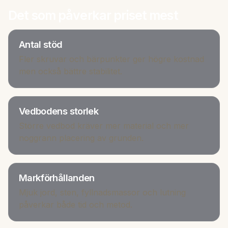
Det som påverkar priset mest
Antal stöd
Fler skruvar och bärpunkter ger högre kostnad
men också bättre stabilitet.
Vedbodens storlek
Större vedbod kräver mer material och mer
noggrann placering av grunden.
Markförhållanden
Mjuk jord, sten, fyllnadsmassor och lutning
påverkar både tid och metod.