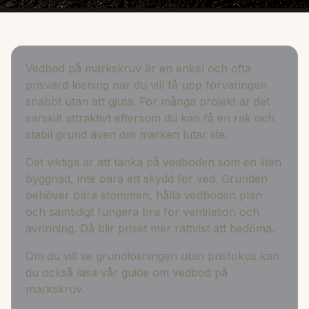
Vedbod på markskruv är en enkel och ofta
prisvärd lösning när du vill få upp förvaringen
snabbt utan att gjuta. För många projekt är det
särskilt attraktivt eftersom du kan få en rak och
stabil grund även om marken lutar lite.
Det viktiga är att tänka på vedboden som en liten
byggnad, inte bara ett skydd för ved. Grunden
behöver bära stommen, hålla vedboden plan
och samtidigt fungera bra för ventilation och
avrinning. Då blir priset mer rättvist att bedöma.
Om du vill se grundlösningen utan prisfokus kan
du också läsa vår guide om
vedbod på
markskruv
.