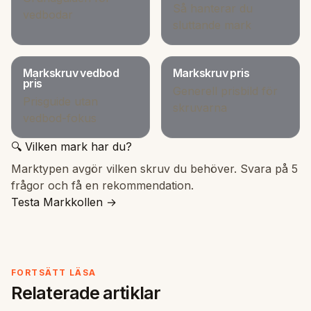
Så hanterar du
vedbodar
sluttande mark
Markskruv vedbod
Markskruv pris
pris
Generell prisbild för
Prisguide utan
skruvarna
vedbod-fokus
🔍 Vilken mark har du?
Marktypen avgör vilken skruv du behöver. Svara på 5
frågor och få en rekommendation.
Testa Markkollen →
FORTSÄTT LÄSA
Relaterade artiklar