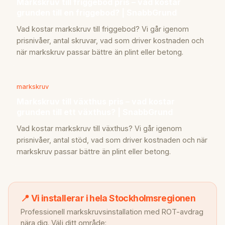
Markskruv till friggebod pris – vad kostar
grunden till en friggebod? | SnabbGrund
Vad kostar markskruv till friggebod? Vi går igenom
prisnivåer, antal skruvar, vad som driver kostnaden och
när markskruv passar bättre än plint eller betong.
markskruv
Markskruv till växthus pris – vad kostar
grunden till ett växthus? | SnabbGrund
Vad kostar markskruv till växthus? Vi går igenom
prisnivåer, antal stöd, vad som driver kostnaden och när
markskruv passar bättre än plint eller betong.
📍 Vi installerar i hela Stockholmsregionen
Professionell markskruvsinstallation med ROT-avdrag
nära dig. Välj ditt område: