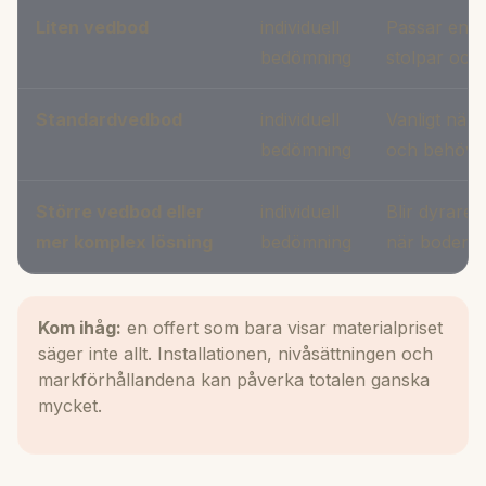
Liten vedbod
individuell
Passar enkl
bedömning
stolpar och 
Standardvedbod
individuell
Vanligt när
bedömning
och behöver 
Större vedbod eller
individuell
Blir dyrare 
mer komplex lösning
bedömning
när boden sk
Kom ihåg:
en offert som bara visar materialpriset
säger inte allt. Installationen, nivåsättningen och
markförhållandena kan påverka totalen ganska
mycket.