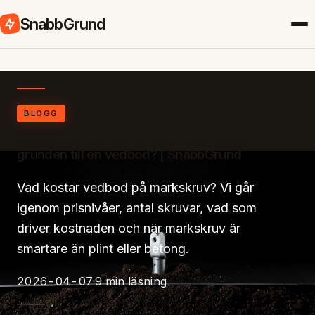
SnabbGrund
BLOGG
Vedbod på markskruv pris – vad kostar
grunden till en vedbod? | SnabbGrund
Vad kostar vedbod på markskruv? Vi går
igenom prisnivåer, antal skruvar, vad som
driver kostnaden och när markskruv är
smartare än plint eller betong.
2026-04-07
9 min läsning