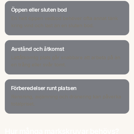
Öppen eller sluten bod
En helt öppen vedbod behöver ofta annat tänk
kring vind och last än en sluten bod.
Avstånd och åtkomst
Lättåtkomlig plats går snabbare att arbeta på än
en trång eller svår tomt.
Förberedelser runt platsen
Rensning, avjämning och dränering kan påverka
totalpriset.
Hur många markskruvar behövs?