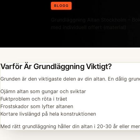
BLOGG
Grundläggning Altan Stockholm – Boka
med individuell offert (material)
Varför Är Grundläggning Viktigt?
Grunden är den viktigaste delen av din altan. En dålig grund 
Ojämn altan som gungar och sviktar
Fuktproblem och röta i träet
Frostskador som lyfter altanen
Kortare livslängd på hela konstruktionen
Med rätt grundläggning håller din altan i 20-30 år eller me