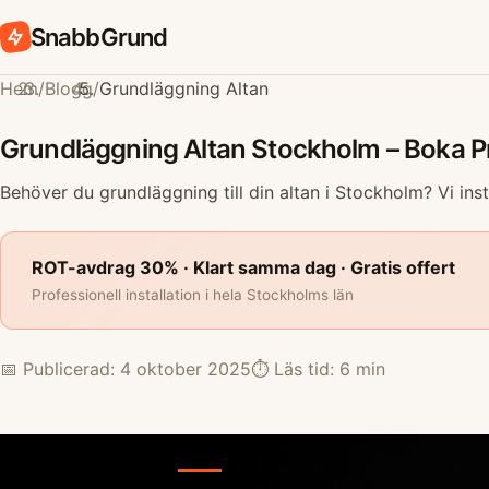
SnabbGrund
Hem
/
Blogg
/
Grundläggning Altan
Grundläggning Altan Stockholm – Boka Pro
Behöver du grundläggning till din altan i Stockholm? Vi in
ROT-avdrag 30% · Klart samma dag · Gratis offert
Professionell installation i hela Stockholms län
📅 Publicerad: 4 oktober 2025
⏱️ Läs tid: 6 min