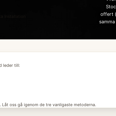
Stoc
offert 
 Installation
samma d
leder till:
r. Låt oss gå igenom de tre vanligaste metoderna.