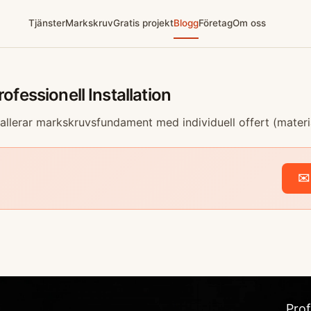
Tjänster
Markskruv
Gratis projekt
Blogg
Företag
Om oss
fessionell Installation
stallerar markskruvsfundament med individuell offert (mate
✉️
Prof