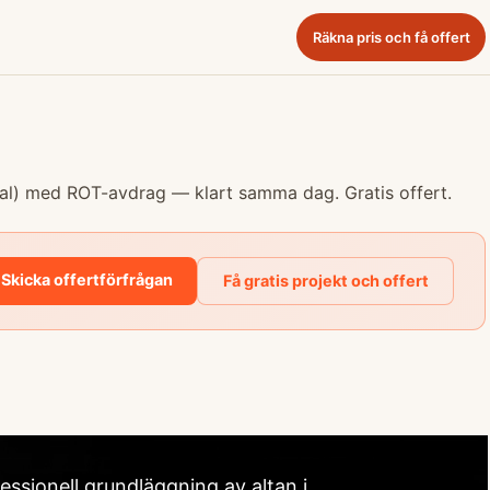
Räkna pris och få offert
rial) med ROT-avdrag — klart samma dag. Gratis offert.
 Skicka offertförfrågan
Få gratis projekt och offert
essionell grundläggning av altan i