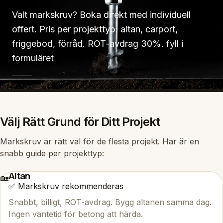
Valt markskruv? Boka direkt med individuell
offert. Pris per projekttyp: altan, carport,
friggebod, förråd. ROT-avdrag 30%. fyll i
formuläret
Välj Rätt Grund för Ditt Projekt
Markskruv är rätt val för de flesta projekt. Här är en
snabb guide per projekttyp:
Altan
🏡
✅ Markskruv rekommenderas
Snabbt, billigt, ROT-avdrag. Bygg altanen samma dag.
Ingen väntetid för betong att härda.