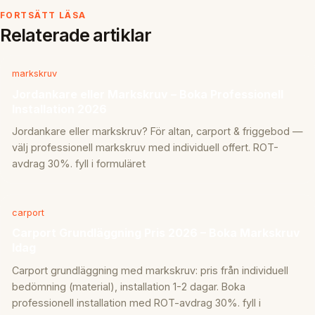
FORTSÄTT LÄSA
Relaterade artiklar
markskruv
Jordankare eller Markskruv – Boka Professionell
Installation 2026
Jordankare eller markskruv? För altan, carport & friggebod —
välj professionell markskruv med individuell offert. ROT-
avdrag 30%. fyll i formuläret
carport
Carport Grundläggning Pris 2026 – Boka Markskruv
Idag
Carport grundläggning med markskruv: pris från individuell
bedömning (material), installation 1-2 dagar. Boka
professionell installation med ROT-avdrag 30%. fyll i