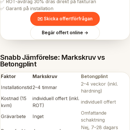
✅ ROT-avdrag 30% dras direkt på fakturan
✅ Garanti på installation
✉️ Skicka offertförfrågan
Begär offert online →
Snabb Jämförelse: Markskruv vs
Betongplint
Faktor
Markskruv
Betongplint
2–4 veckor (inkl.
Installationstid
2–4 timmar
härdning)
Kostnad (15
individuell offert (inkl.
individuell offert
kvm)
ROT)
Omfattande
Grävarbete
Inget
schaktning
Nej, 7–28 dagars