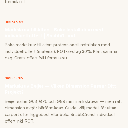
formuläret
markskruv
Markskruv till Altan – Boka Installation med
individuell offert | SnabbGrund
Boka markskruv till altan: professionell installation med
individuell offert (material). ROT-avdrag 30%. Klart samma
dag. Gratis offert fyll i formuläret
markskruv
Markskruv Beijer — Vilken Dimension Passar Ditt
Projekt?
Beijer säljer Ø63, Ø76 och Ø89 mm markskruvar — men rätt
dimension avgör bärförmågan. Guide: välj modell för altan,
carport eller friggebod. Eller boka SnabbGrund: individuell
offert inkl. ROT.