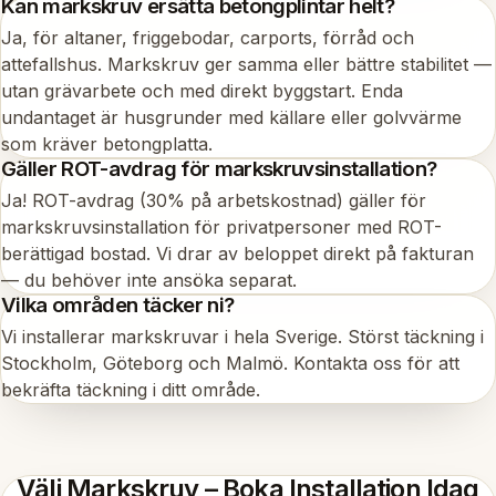
Kan markskruv ersätta betongplintar helt?
Ja, för altaner, friggebodar, carports, förråd och
attefallshus. Markskruv ger samma eller bättre stabilitet —
utan grävarbete och med direkt byggstart. Enda
undantaget är husgrunder med källare eller golvvärme
som kräver betongplatta.
Gäller ROT-avdrag för markskruvsinstallation?
Ja! ROT-avdrag (30% på arbetskostnad) gäller för
markskruvsinstallation för privatpersoner med ROT-
berättigad bostad. Vi drar av beloppet direkt på fakturan
— du behöver inte ansöka separat.
Vilka områden täcker ni?
Vi installerar markskruvar i hela Sverige. Störst täckning i
Stockholm, Göteborg och Malmö. Kontakta oss för att
bekräfta täckning i ditt område.
Välj Markskruv – Boka Installation Idag