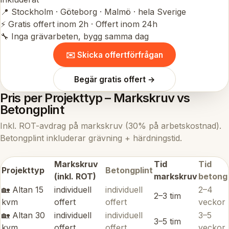
📍 Stockholm · Göteborg · Malmö · hela Sverige
⚡ Gratis offert inom 2h · Offert inom 24h
🔧 Inga grävarbeten, bygg samma dag
✉️ Skicka offertförfrågan
Begär gratis offert →
Pris per Projekttyp – Markskruv vs
Betongplint
Inkl. ROT-avdrag på markskruv (30% på arbetskostnad).
Betongplint inkluderar grävning + härdningstid.
Markskruv
Tid
Tid
Projekttyp
Betongplint
(inkl. ROT)
markskruv
betong
🏡 Altan 15
individuell
individuell
2–4
2–3 tim
kvm
offert
offert
veckor
🏡 Altan 30
individuell
individuell
3–5
3–5 tim
kvm
offert
offert
veckor