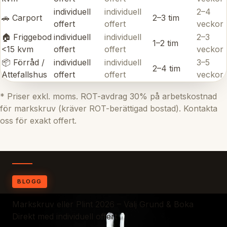
individuell
individuell
2–4
🚗 Carport
2–3 tim
offert
offert
veckor
🏠 Friggebod
individuell
individuell
2–3
1–2 tim
<15 kvm
offert
offert
veckor
📦 Förråd /
individuell
individuell
3–5
2–4 tim
Attefallshus
offert
offert
veckor
* Priser exkl. moms. ROT-avdrag 30% på arbetskostnad
för markskruv (kräver ROT-berättigad bostad). Kontakta
oss för exakt offert.
BLOGG
Markskruv eller Plint 2026 – Välj Grund & Boka
Direkt med individuell offert