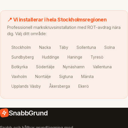
📍 Vi installerar i hela Stockholmsregionen
Professionell markskruvsinstallation med ROT-avdrag nära
dig. Välj ditt område:
Stockholm
Nacka
Täby
Sollentuna
Solna
Sundbyberg
Huddinge
Haninge
Tyresö
Botkyrka
Södertälje
Nynäshamn
Vallentuna
Vaxholm
Norrtälje
Sigtuna
Märsta
Upplands Väsby
Åkersberga
Ekerö
SnabbGrund
Snabb och hållbar grundläggning med