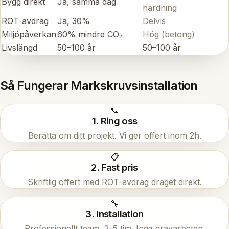
Bygg direkt
Ja, samma dag
härdning
ROT-avdrag
Ja, 30%
Delvis
Miljöpåverkan
60% mindre CO₂
Hög (betong)
Livslängd
50–100 år
50–100 år
Så Fungerar Markskruvsinstallation
📞
1. Ring oss
Berätta om ditt projekt. Vi ger offert inom 2h.
📋
2. Fast pris
Skriftlig offert med ROT-avdrag draget direkt.
🔧
3. Installation
Professionellt team, 2–5 tim. Inga grävarbeten.