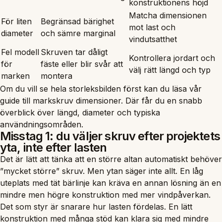
konstruktionens höjd
Matcha dimensionen
För liten
Begränsad bärighet
mot last och
diameter
och sämre marginal
vindutsatthet
Fel modell
Skruven tar dåligt
Kontrollera jordart och
för
fäste eller blir svår att
välj rätt längd och typ
marken
montera
Om du vill se hela storleksbilden först kan du läsa vår
guide till markskruv dimensioner
. Där får du en snabb
överblick över längd, diameter och typiska
användningsområden.
Misstag 1: du väljer skruv efter projektets
yta, inte efter lasten
Det är lätt att tänka att en större altan automatiskt behöver
”mycket större” skruv. Men ytan säger inte allt. En låg
uteplats med tät bärlinje kan kräva en annan lösning än en
mindre men högre konstruktion med mer vindpåverkan.
Det som styr är snarare hur lasten fördelas. En lätt
konstruktion med många stöd kan klara sig med mindre