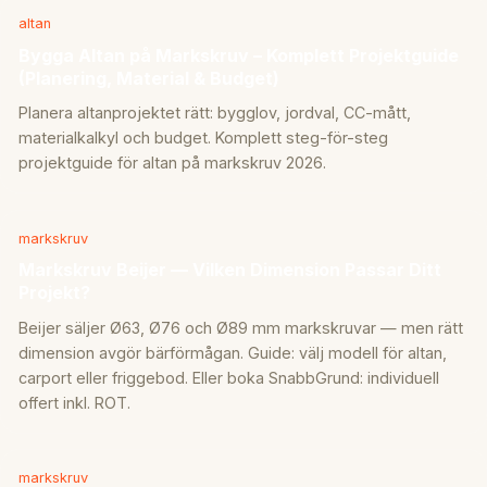
altan
Bygga Altan på Markskruv – Komplett Projektguide
(Planering, Material & Budget)
Planera altanprojektet rätt: bygglov, jordval, CC-mått,
materialkalkyl och budget. Komplett steg-för-steg
projektguide för altan på markskruv 2026.
markskruv
Markskruv Beijer — Vilken Dimension Passar Ditt
Projekt?
Beijer säljer Ø63, Ø76 och Ø89 mm markskruvar — men rätt
dimension avgör bärförmågan. Guide: välj modell för altan,
carport eller friggebod. Eller boka SnabbGrund: individuell
offert inkl. ROT.
markskruv