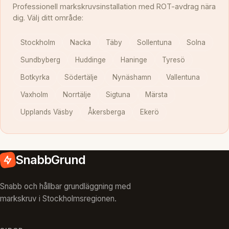
Professionell markskruvsinstallation med ROT-avdrag nära
dig. Välj ditt område:
Stockholm
Nacka
Täby
Sollentuna
Solna
Sundbyberg
Huddinge
Haninge
Tyresö
Botkyrka
Södertälje
Nynäshamn
Vallentuna
Vaxholm
Norrtälje
Sigtuna
Märsta
Upplands Väsby
Åkersberga
Ekerö
SnabbGrund
Snabb och hållbar grundläggning med
markskruv i Stockholmsregionen.