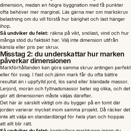
dimension, medan en högre byggnation med få punkter
ofta behöver mer marginal. Läs gärna mer om
markskruv
belastning
om du vill förstå hur bärighet och last hänger
ihop.
Så undviker du felet:
räkna på vikt, snölast, vind och hur
många stöd du faktiskt har. Välj inte dimension utifrån
känsla eller pris per skruv.
Misstag 2: du underskattar hur marken
påverkar dimensionen
Markförhållanden kan göra samma skruv antingen perfekt
eller för svag. I fast och jämn mark får du ofta bättre
resultat än i uppfylld jord, lös sand eller blandade massor.
Lerjord, morän och fyllnadsmassor beter sig olika, och det
gör att dimensionen måste väljas därefter.
Det här är särskilt viktigt om du bygger på en tomt där
jorden varierar mycket inom samma projekt. Då räcker det
inte att välja en standardlängd för hela ytan och hoppas
att allt blir rätt.
Så undviker du felet:
kontrollera marktypen innan du