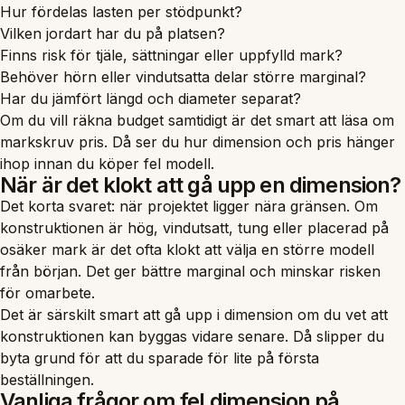
Hur fördelas lasten per stödpunkt?
Vilken jordart har du på platsen?
Finns risk för tjäle, sättningar eller uppfylld mark?
Behöver hörn eller vindutsatta delar större marginal?
Har du jämfört längd och diameter separat?
Om du vill räkna budget samtidigt är det smart att läsa om
markskruv pris
. Då ser du hur dimension och pris hänger
ihop innan du köper fel modell.
När är det klokt att gå upp en dimension?
Det korta svaret: när projektet ligger nära gränsen. Om
konstruktionen är hög, vindutsatt, tung eller placerad på
osäker mark är det ofta klokt att välja en större modell
från början. Det ger bättre marginal och minskar risken
för omarbete.
Det är särskilt smart att gå upp i dimension om du vet att
konstruktionen kan byggas vidare senare. Då slipper du
byta grund för att du sparade för lite på första
beställningen.
Vanliga frågor om fel dimension på