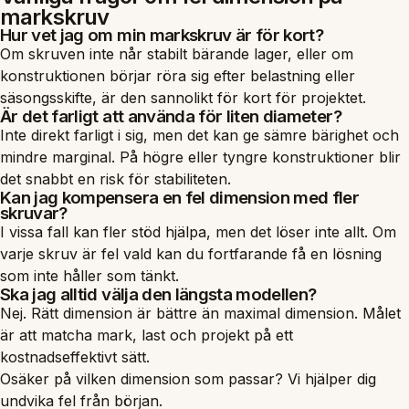
markskruv
Hur vet jag om min markskruv är för kort?
Om skruven inte når stabilt bärande lager, eller om
konstruktionen börjar röra sig efter belastning eller
säsongsskifte, är den sannolikt för kort för projektet.
Är det farligt att använda för liten diameter?
Inte direkt farligt i sig, men det kan ge sämre bärighet och
mindre marginal. På högre eller tyngre konstruktioner blir
det snabbt en risk för stabiliteten.
Kan jag kompensera en fel dimension med fler
skruvar?
I vissa fall kan fler stöd hjälpa, men det löser inte allt. Om
varje skruv är fel vald kan du fortfarande få en lösning
som inte håller som tänkt.
Ska jag alltid välja den längsta modellen?
Nej. Rätt dimension är bättre än maximal dimension. Målet
är att matcha mark, last och projekt på ett
kostnadseffektivt sätt.
Osäker på vilken dimension som passar? Vi hjälper dig
undvika fel från början.