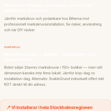
Markskruv Biltema – jordankare, pris och när
installation är säkrare
Jämför markskruv och jordankare hos Biltema mot
professionell markskruvsinstallation. Se risker, användning
och när DIY räcker.
markskruv
Markskruv Bolist — Butiker, Tillgänglighet och
Leveranstider
Bolist säljer Stavrex markskruvar i 150+ butiker — men rätt
dimension kanske inte finns lokalt. Jämför köp-dag vs
installation-dag. Alternativ: SnabbGrund individuell offert inkl.
ROT direkt till din adress.
📍 Vi installerar i hela Stockholmsregionen