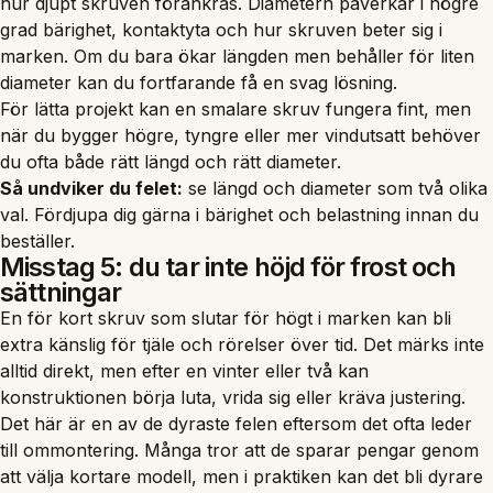
hur djupt skruven förankras. Diametern påverkar i högre
grad bärighet, kontaktyta och hur skruven beter sig i
marken. Om du bara ökar längden men behåller för liten
diameter kan du fortfarande få en svag lösning.
För lätta projekt kan en smalare skruv fungera fint, men
när du bygger högre, tyngre eller mer vindutsatt behöver
du ofta både rätt längd och rätt diameter.
Så undviker du felet:
se längd och diameter som två olika
val. Fördjupa dig gärna i
bärighet och belastning
innan du
beställer.
Misstag 5: du tar inte höjd för frost och
sättningar
En för kort skruv som slutar för högt i marken kan bli
extra känslig för tjäle och rörelser över tid. Det märks inte
alltid direkt, men efter en vinter eller två kan
konstruktionen börja luta, vrida sig eller kräva justering.
Det här är en av de dyraste felen eftersom det ofta leder
till ommontering. Många tror att de sparar pengar genom
att välja kortare modell, men i praktiken kan det bli dyrare