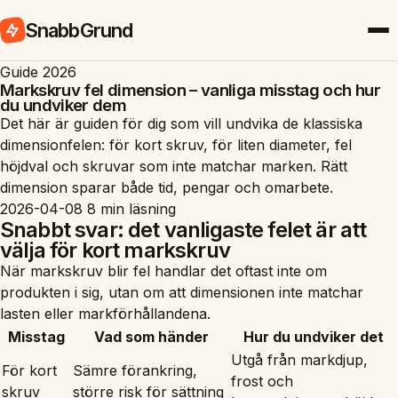
SnabbGrund
Guide 2026
Markskruv fel dimension – vanliga misstag och hur
du undviker dem
Det här är guiden för dig som vill undvika de klassiska
dimensionfelen: för kort skruv, för liten diameter, fel
höjdval och skruvar som inte matchar marken. Rätt
dimension sparar både tid, pengar och omarbete.
2026-04-08
8 min läsning
Snabbt svar: det vanligaste felet är att
välja för kort markskruv
När markskruv blir fel handlar det oftast inte om
produkten i sig, utan om att dimensionen inte matchar
lasten eller markförhållandena.
Misstag
Vad som händer
Hur du undviker det
Utgå från markdjup,
För kort
Sämre förankring,
frost och
skruv
större risk för sättning