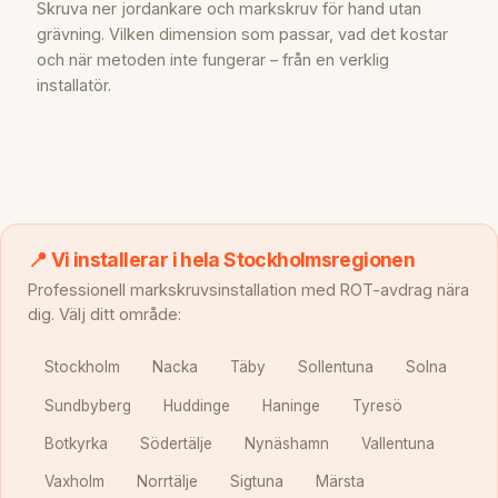
Skruva ner jordankare och markskruv för hand utan
grävning. Vilken dimension som passar, vad det kostar
och när metoden inte fungerar – från en verklig
installatör.
📍 Vi installerar i hela Stockholmsregionen
Professionell markskruvsinstallation med ROT-avdrag nära
dig. Välj ditt område:
Stockholm
Nacka
Täby
Sollentuna
Solna
Sundbyberg
Huddinge
Haninge
Tyresö
Botkyrka
Södertälje
Nynäshamn
Vallentuna
Vaxholm
Norrtälje
Sigtuna
Märsta