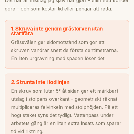
Det här är misstag jag själv har gjort – eller sett kunder
göra – och som kostar tid eller pengar att rätta.
1. Skruva inte genom grästorven utan
startfåra
Grässvålen ger sidomotstånd som gör att
skruven vandrar snett de första centimetrarna.
En liten urgrävning med spaden löser det.
2. Strunta inte i lodlinjen
En skruv som lutar 5° åt sidan ger ett märkbart
utslag i stolpens överkant – geometriskt räknat
multipliceras felvinkeln med stolphöjden. På ett
högt staket syns det tydligt. Vattenpass under
arbetets gång är en liten extra insats som sparar
tid vid riktning.