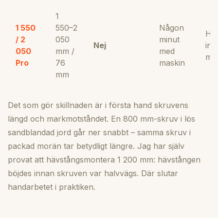
1
1 550
550–2
Någon
Hyd
/ 2
050
minut
Nej
ins
050
mm /
med
mas
Pro
76
maskin
mm
Det som gör skillnaden är i första hand skruvens
längd och markmotståndet. En 800 mm-skruv i lös
sandblandad jord går ner snabbt – samma skruv i
packad morän tar betydligt längre. Jag har själv
provat att hävstångsmontera 1 200 mm: hävstången
böjdes innan skruven var halvvägs. Där slutar
handarbetet i praktiken.