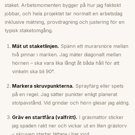
staket. Arbetsmomenten bygger på hur jag faktiskt
jobbar, och hela projektet tar normalt en arbetsdag
inklusive mätning, provdragning och justering för en
typisk staketomgång.
Mät ut staketlinjen.
Spänn ett murarsnöre mellan
två pinnar i marken. Jag mäter diagonalt mellan
hörnen – ska vara lika långt åt båda håll för att
vinkeln ska bli 90°.
Markera skruvpunkterna.
Sprayfärg eller spets
på en regel. Jag sätter punkter enligt planerat
stolpavstånd. Vid grindar och hörn glesar jag aldrig.
Gräv en startfåra (valfritt).
I gräsmattor sticker
jag spaden rakt ner och vickar ut en liten grästorv
– skruven startar lättare i bar jord.