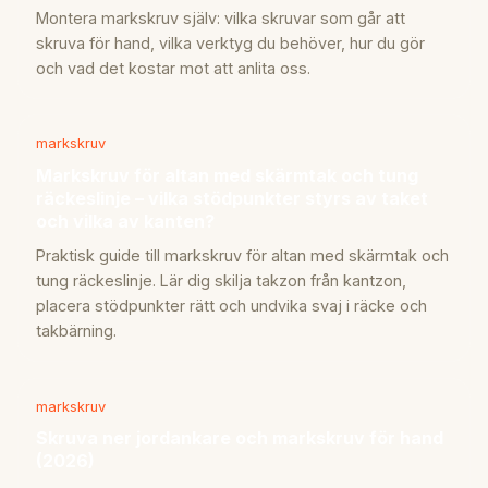
Montera markskruv själv: vilka skruvar som går att
skruva för hand, vilka verktyg du behöver, hur du gör
och vad det kostar mot att anlita oss.
markskruv
Markskruv för altan med skärmtak och tung
räckeslinje – vilka stödpunkter styrs av taket
och vilka av kanten?
Praktisk guide till markskruv för altan med skärmtak och
tung räckeslinje. Lär dig skilja takzon från kantzon,
placera stödpunkter rätt och undvika svaj i räcke och
takbärning.
markskruv
Skruva ner jordankare och markskruv för hand
(2026)