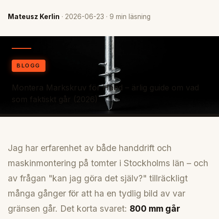
Mateusz Kerlin
· 2026-06-23 · 9 min läsning
BLOGG
Montera Markskruv för Hand – ärlig guide om vad
som faktiskt går (2026)
Jag har erfarenhet av både handdrift och
maskinmontering på tomter i Stockholms län – och
av frågan "kan jag göra det själv?" tillräckligt
många gånger för att ha en tydlig bild av var
gränsen går. Det korta svaret:
800 mm går