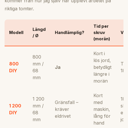
kommer från hur jag själv har upplevt arbetet på
riktiga tomter.
Tid per
Längd
Modell
Handlämplig?
skruv
Ver
/ Ø
(morän)
Kort i
800
lös jord,
800
mm /
T-h
Ja
betydligt
DIY
68
18 
längre i
mm
morän
Kort
1 200
18 
Gränsfall –
med
1 200
mm /
sla
kräver
maskin,
DIY
68
ell
eldrivet
lång för
mm
jor
hand