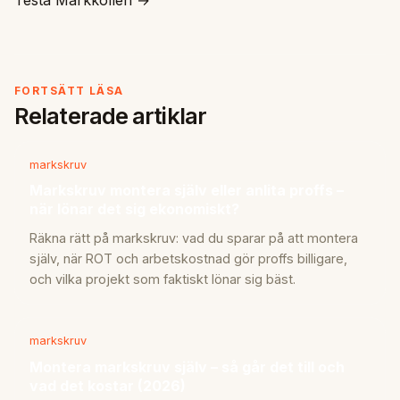
FORTSÄTT LÄSA
Relaterade artiklar
markskruv
Markskruv montera själv eller anlita proffs –
när lönar det sig ekonomiskt?
Räkna rätt på markskruv: vad du sparar på att montera
själv, när ROT och arbetskostnad gör proffs billigare,
och vilka projekt som faktiskt lönar sig bäst.
markskruv
Montera markskruv själv – så går det till och
vad det kostar (2026)