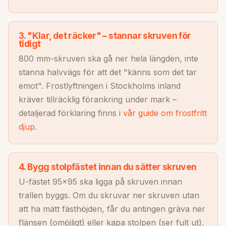
3. "Klar, det räcker" – stannar skruven för
tidigt
800 mm-skruven ska gå ner hela längden, inte
stanna halvvägs för att det "känns som det tar
emot". Frostlyftningen i Stockholms inland
kräver tillräcklig förankring under mark –
detaljerad förklaring finns i
vår guide om frostfritt
djup
.
4. Bygg stolpfästet innan du sätter skruven
U-fästet 95×95 ska ligga på skruven innan
trallen byggs. Om du skruvar ner skruven utan
att ha mätt fästhöjden, får du antingen gräva ner
flänsen (omöjligt) eller kapa stolpen (ser fult ut).