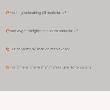
Hur hög belastning tål markskruv?
Vad avgör bärigheten hos en markskruv?
Hur demonterar man en markskruv?
Hur dimensionerar man markskruvar för en altan?