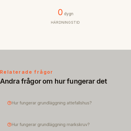
0
dygn
HÄRDNINGSTID
Relaterade frågor
Andra frågor om hur fungerar det
Hur fungerar grundläggning attefallshus?
Hur fungerar grundläggning markskruv?