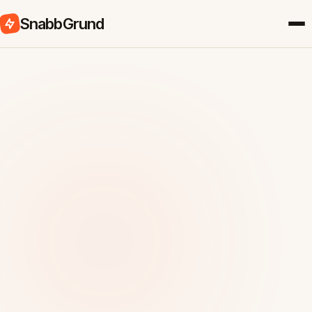
SnabbGrund